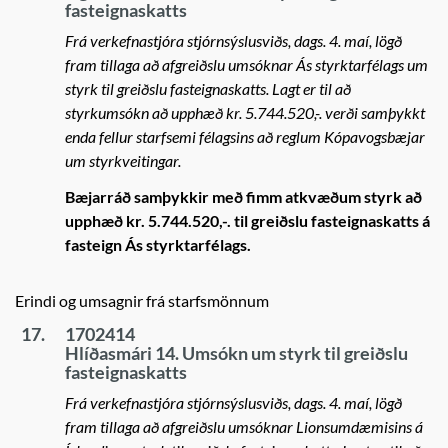
fasteignaskatts
Frá verkefnastjóra stjórnsýslusviðs, dags. 4. maí, lögð
fram tillaga að afgreiðslu umsóknar Ás styrktarfélags um
styrk til greiðslu fasteignaskatts. Lagt er til að
styrkumsókn að upphæð kr. 5.744.520,-. verði samþykkt
enda fellur starfsemi félagsins að reglum Kópavogsbæjar
um styrkveitingar.
Bæjarráð samþykkir með fimm atkvæðum styrk að
upphæð kr. 5.744.520,-. til greiðslu fasteignaskatts á
fasteign Ás styrktarfélags.
Erindi og umsagnir frá starfsmönnum
17.
1702414
Hlíðasmári 14. Umsókn um styrk til greiðslu
fasteignaskatts
Frá verkefnastjóra stjórnsýslusviðs, dags. 4. maí, lögð
fram tillaga að afgreiðslu umsóknar Lionsumdæmisins á