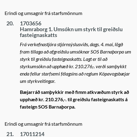
Erindi og umsagnir frá starfsmönnum
20.
1703656
Hamraborg 1. Umsókn um styrk til greiðslu
fasteignaskatts
Frá verkefnastjóra stjórnsýslusviðs, dags. 4. maí, lögð
fram tillaga að afgreiðslu umsóknar SOS Barnaþorpa um
styrk til greiðslu fasteignaskatts. Lagt er til að
styrkumsókn að upphæð kr. 210.276,-. verði samþykkt
enda fellur starfsemi félagsins að reglum Kópavogsbæjar
um styrkveitingar.
Bæjarráð samþykkir með fimm atkvæðum styrk að
upphæð kr. 210.276,-. til greiðslu fasteignaskatts á
fasteign SOS Barnaþorpa.
Erindi og umsagnir frá starfsmönnum
21.
17011214