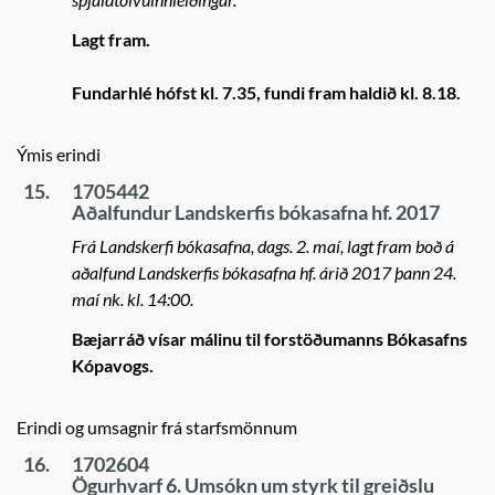
Lagt fram.
Fundarhlé hófst kl. 7.35, fundi fram haldið kl. 8.18.
Ýmis erindi
15.
1705442
Aðalfundur Landskerfis bókasafna hf. 2017
Frá Landskerfi bókasafna, dags. 2. maí, lagt fram boð á
aðalfund Landskerfis bókasafna hf. árið 2017 þann 24.
maí nk. kl. 14:00.
Bæjarráð vísar málinu til forstöðumanns Bókasafns
Kópavogs.
Erindi og umsagnir frá starfsmönnum
16.
1702604
Ögurhvarf 6. Umsókn um styrk til greiðslu