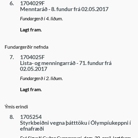
6.
1704029F
Menntaráð - 8. fundur frá 02.05.2017
Fundargerð í 4. liðum.
Lagt fram.
Fundargerðir nefnda
7.
1704025F
Lista- og menningarráð - 71. fundur frá
02.05.2017
Fundargerð í 2. liðum.
Lagt fram.
Ýmis erindi
8.
1705254
Styrkbeiðni vegna þátttöku í Ólympíukeppni í
efnafræði
Frá Sigurði Guðna Gunnarssyni, dags. 30. apríl, lagt fram