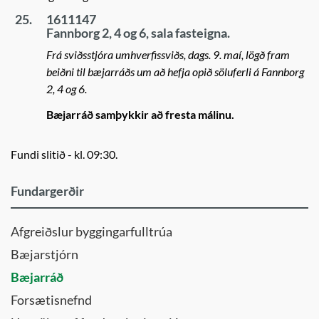
25.
1611147
Fannborg 2, 4 og 6, sala fasteigna.
Frá sviðsstjóra umhverfissviðs, dags. 9. maí, lögð fram
beiðni til bæjarráðs um að hefja opið söluferli á Fannborg
2, 4 og 6.
Bæjarráð samþykkir að fresta málinu.
Fundi slitið - kl. 09:30.
Fundargerðir
Afgreiðslur byggingarfulltrúa
Bæjarstjórn
Bæjarráð
Forsætisnefnd