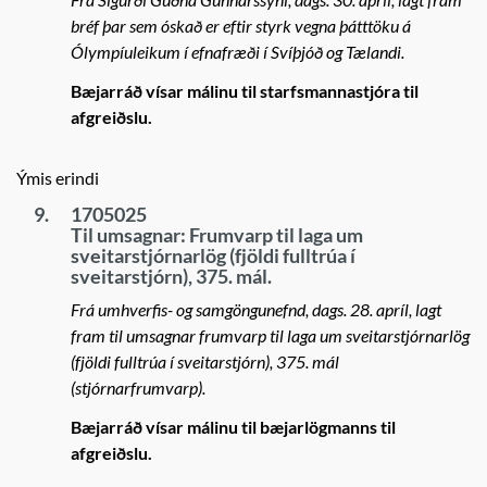
bréf þar sem óskað er eftir styrk vegna þátttöku á
Ólympíuleikum í efnafræði í Svíþjóð og Tælandi.
Bæjarráð vísar málinu til starfsmannastjóra til
afgreiðslu.
Ýmis erindi
9.
1705025
Til umsagnar: Frumvarp til laga um
sveitarstjórnarlög (fjöldi fulltrúa í
sveitarstjórn), 375. mál.
Frá umhverfis- og samgöngunefnd, dags. 28. apríl, lagt
fram til umsagnar frumvarp til laga um sveitarstjórnarlög
(fjöldi fulltrúa í sveitarstjórn), 375. mál
(stjórnarfrumvarp).
Bæjarráð vísar málinu til bæjarlögmanns til
afgreiðslu.