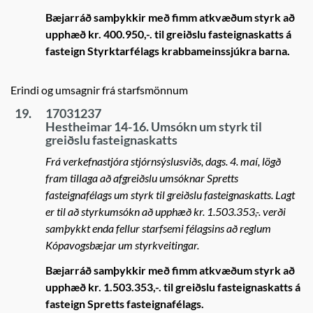
Bæjarráð samþykkir með fimm atkvæðum styrk að
upphæð kr. 400.950,-. til greiðslu fasteignaskatts á
fasteign Styrktarfélags krabbameinssjúkra barna.
Erindi og umsagnir frá starfsmönnum
19.
17031237
Hestheimar 14-16. Umsókn um styrk til
greiðslu fasteignaskatts
Frá verkefnastjóra stjórnsýslusviðs, dags. 4. maí, lögð
fram tillaga að afgreiðslu umsóknar Spretts
fasteignafélags um styrk til greiðslu fasteignaskatts. Lagt
er til að styrkumsókn að upphæð kr. 1.503.353,-. verði
samþykkt enda fellur starfsemi félagsins að reglum
Kópavogsbæjar um styrkveitingar.
Bæjarráð samþykkir með fimm atkvæðum styrk að
upphæð kr. 1.503.353,-. til greiðslu fasteignaskatts á
fasteign Spretts fasteignafélags.