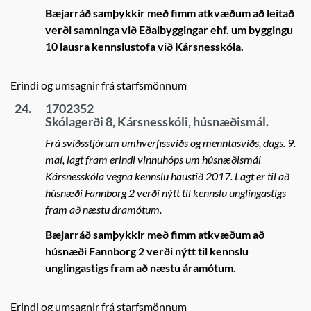
Bæjarráð samþykkir með fimm atkvæðum að leitað
verði samninga við Eðalbyggingar ehf. um byggingu
10 lausra kennslustofa við Kársnesskóla.
Erindi og umsagnir frá starfsmönnum
24.
1702352
Skólagerði 8, Kársnesskóli, húsnæðismál.
Frá sviðsstjórum umhverfissviðs og menntasviðs, dags. 9.
maí, lagt fram erindi vinnuhóps um húsnæðismál
Kársnesskóla vegna kennslu haustið 2017. Lagt er til að
húsnæði Fannborg 2 verði nýtt til kennslu unglingastigs
fram að næstu áramótum.
Bæjarráð samþykkir með fimm atkvæðum að
húsnæði Fannborg 2 verði nýtt til kennslu
unglingastigs fram að næstu áramótum.
Erindi og umsagnir frá starfsmönnum