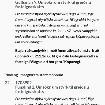
Gullsmári 9. Umsókn um styrk til greiðslu
fasteignaskatts
Frá verkefnastjóra stjórnsýslusviðs, dags. 4. maí, lögð
fram tillaga að afgreiðslu umsóknar Félags eldri borgara
um styrk til greiðslu fasteignaskatts. Lagt er til að
styrkumsókn að upphæð kr. 211.167,-. verði samþykkt
enda fellur starfsemi félagsins að reglum Kópavogsbæjar
um styrkveitingar.
Bæjarráð samþykkir með fimm atkvæðum styrk að
upphæð kr. 211.167,-. til greiðslu fasteignaskatts á
fasteign Félags eldri borgara í Kópavogi.
Erindi og umsagnir frá starfsmönnum
22.
1703902
Funalind 2. Umsókn um styrk til greiðslu
fasteignaskatts
Frá verkefnastjóra stjórnsýslusviðs, dags. 4. maí, lögð
fram tillaga að afgreiðslu umsóknar Leikfélags Kópavogs