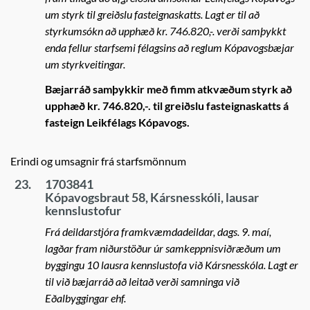
um styrk til greiðslu fasteignaskatts. Lagt er til að
styrkumsókn að upphæð kr. 746.820,-. verði samþykkt
enda fellur starfsemi félagsins að reglum Kópavogsbæjar
um styrkveitingar.
Bæjarráð samþykkir með fimm atkvæðum styrk að
upphæð kr. 746.820,-. til greiðslu fasteignaskatts á
fasteign Leikfélags Kópavogs.
Erindi og umsagnir frá starfsmönnum
23.
1703841
Kópavogsbraut 58, Kársnesskóli, lausar
kennslustofur
Frá deildarstjóra framkvæmdadeildar, dags. 9. maí,
lagðar fram niðurstöður úr samkeppnisviðræðum um
byggingu 10 lausra kennslustofa við Kársnesskóla. Lagt er
til við bæjarráð að leitað verði samninga við
Eðalbyggingar ehf.