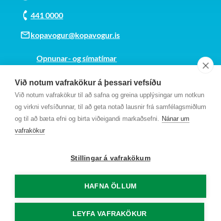
441 0000
kopavogur@kopavogur.is
Opnunar- og símatímar
Sjá kort
Við notum vafrakökur á þessari vefsíðu
Kt. 700169-3759
Við notum vafrakökur til að safna og greina upplýsingar um notkun
Fundarmannagátt
og virkni vefsíðunnar, til að geta notað lausnir frá samfélagsmiðlum
og til að bæta efni og birta viðeigandi markaðsefni.
Nánar um
vafrakökur
Stillingar á vafrakökum
HAFNA ÖLLUM
LEYFA VAFRAKÖKUR