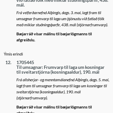
við fatlað fólk með miklar stuðningsþarfir, 438.
mál.
Frá velferðarnefnd Alþingis, dags. 3. maí, lagt fram til
umsagnar frumvarp til laga um þjónustu við fatlað fólk
með miklar stuðningsþarfir, 438. mál (stjórnarfrumvarp).
Bæjarráð vísar málinu til bæjarlögmanns til
afgreiðslu.
Ýmis erindi
12.
1705445
Til umsagnar: Frumvarp til laga um kosningar
til sveitarstjórna (kosningaaldur), 190. mál
Frá allsherjar- og menntamálanefnd Alþingis, dags. 5. maí,
lagt fram til umsagnar frumvarp til laga um kosningar til
sveitarstjórna (kosningaaldur), 190. mál
(stjórnarfrumvarp).
Bæjarráð vísar málinu til bæjarlögmanns til
afgreiðslu.