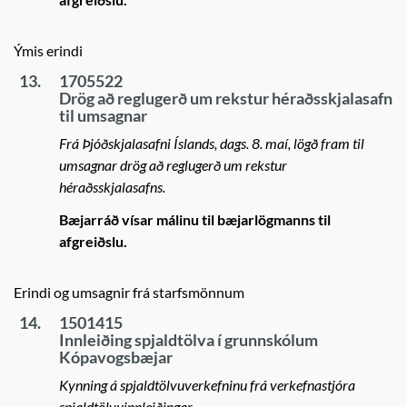
Ýmis erindi
13.
1705522
Drög að reglugerð um rekstur héraðsskjalasafn
til umsagnar
Frá Þjóðskjalasafni Íslands, dags. 8. maí, lögð fram til
umsagnar drög að reglugerð um rekstur
héraðsskjalasafns.
Bæjarráð vísar málinu til bæjarlögmanns til
afgreiðslu.
Erindi og umsagnir frá starfsmönnum
14.
1501415
Innleiðing spjaldtölva í grunnskólum
Kópavogsbæjar
Kynning á spjaldtölvuverkefninu frá verkefnastjóra
spjaldtölvuinnleiðingar.