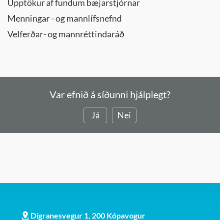
Upptökur af fundum bæjarstjórnar
Menningar - og mannlífsnefnd
Velferðar- og mannréttindaráð
Var efnið á síðunni hjálplegt?
Já
Nei
Digranesvegur 1, 200 Kópavogur