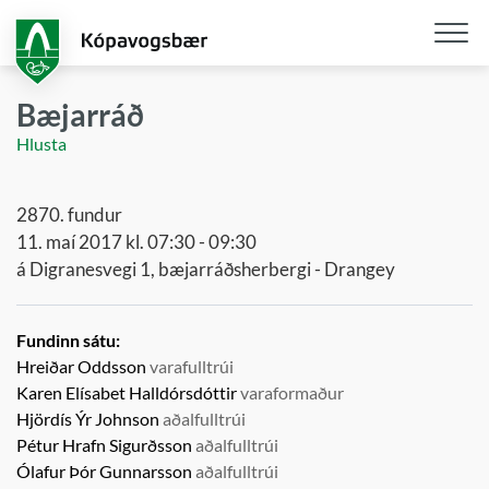
Fara
í
aðalefni
Opna
/
Bæjarráð
loka
Hlusta
snjall
2870. fundur
11. maí 2017 kl. 07:30 - 09:30
á Digranesvegi 1, bæjarráðsherbergi - Drangey
Fundinn sátu:
Hreiðar Oddsson
varafulltrúi
Karen Elísabet Halldórsdóttir
varaformaður
Hjördís Ýr Johnson
aðalfulltrúi
Pétur Hrafn Sigurðsson
aðalfulltrúi
Ólafur Þór Gunnarsson
aðalfulltrúi