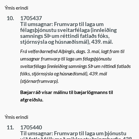
Ýmis erindi
10.
1705437
Til umsagnar: Frumvarp til laga um
félagsþjónustu sveitarfélaga (innleiðing
samnings SÞ um réttindi fatlaðs fóks,
stjórnsýsla og húsnæðismál), 439. mál.
Frá velferðarnefnd Alþingis, dags. 3. maí, lagt fram til
umsagnar frumvarp til laga um félagsþjónustu
sveitarfélaga (innleiðing samnings SÞ um réttindi fatlaðs
fólks, stjórnsýsla og húsnæðismál), 439. mál
(stjórnarfrumvarp).
Bæjarráð vísar málinu til bæjarlögmanns til
afgreiðslu.
Ýmis erindi
11.
1705440
Til umsagnar: Frumvarp til laga um þjónustu