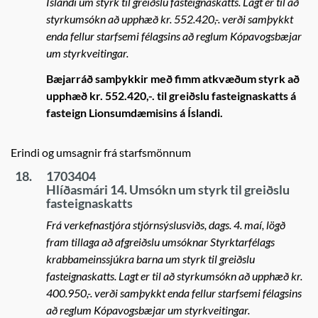
Íslandi um styrk til greiðslu fasteignaskatts. Lagt er til að
styrkumsókn að upphæð kr. 552.420,-. verði samþykkt
enda fellur starfsemi félagsins að reglum Kópavogsbæjar
um styrkveitingar.
Bæjarráð samþykkir með fimm atkvæðum styrk að
upphæð kr. 552.420,-. til greiðslu fasteignaskatts á
fasteign Lionsumdæmisins á Íslandi.
Erindi og umsagnir frá starfsmönnum
18.
1703404
Hlíðasmári 14. Umsókn um styrk til greiðslu
fasteignaskatts
Frá verkefnastjóra stjórnsýslusviðs, dags. 4. maí, lögð
fram tillaga að afgreiðslu umsóknar Styrktarfélags
krabbameinssjúkra barna um styrk til greiðslu
fasteignaskatts. Lagt er til að styrkumsókn að upphæð kr.
400.950,-. verði samþykkt enda fellur starfsemi félagsins
að reglum Kópavogsbæjar um styrkveitingar.