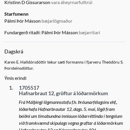
Kristinn D Gissurarson
vara áheyrnarfulltrúi
Starfsmenn
Pálmi Þór Másson
bæjarlögmaður
Fundargerð ritaði:
Pálmi Þór Másson
bæjarritari
Dagskrá
Karen E. Halldórsdóttir tekur sæti formanns í fjarveru Theódóru S.
Þorsteinsdóttur.
Ýmis erindi
1.
1705517
Hafnarbraut 12, gröftur á lóðarmörkum
Frá Málþingi lögmannsstofu f.h. Þróunarfélagsins ehf.,
lóðarhafa Hafnarbrautar 12, dags. 5. maí, lögð fram
beiðni um tímabundna innlausn lóðarréttinda í tengslum
við framkvæmd skipulags vegna graftar á lóðarmörkum
Hafnarbrautar 12 og Kársnesbrautar 106.