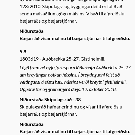
123/2010. Skipulags- og byggingardeild er falið að
senda málsaðilum gögn málsins. Vísað til afgreiðslu
bæjarráðs og bæjarstjórnar.
Niðurstaða
Bæjarráð vísar málinu til bæjarstjórnar til afgreiðslu.
5.8
1803619
Auðbrekka 25-27. Gistiheimili.
Lögð fram að nýju fyrirspurn lóðarhafa Auðbrekku 25-27
um breytingar notkun hússins. Í breytingunni felst að
veitingasal á efstu hæð hússins verði breytt í gistiheimili.
Uppdrættir og greinargerð dags. 12. október 2018.
Niðurstaða Skipulagsráð - 38
Skipulagsráð hafnar erindinu og vísar til afgreiðslu
bæjarráðs og bæjarstjórnar.
Niðurstaða
Bæjarráð vísar málinu til bæjarstjórnar til afgreiðslu.