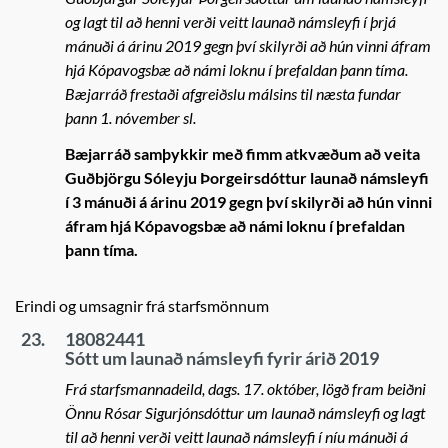
og lagt til að henni verði veitt launað námsleyfi í þrjá
mánuði á árinu 2019 gegn því skilyrði að hún vinni áfram
hjá Kópavogsbæ að námi loknu í þrefaldan þann tíma.
Bæjarráð frestaði afgreiðslu málsins til næsta fundar
þann 1. nóvember sl.
Bæjarráð samþykkir með fimm atkvæðum að veita
Guðbjörgu Sóleyju Þorgeirsdóttur launað námsleyfi
í 3 mánuði á árinu 2019 gegn því skilyrði að hún vinni
áfram hjá Kópavogsbæ að námi loknu í þrefaldan
þann tíma.
Erindi og umsagnir frá starfsmönnum
23.
18082441
Sótt um launað námsleyfi fyrir árið 2019
Frá starfsmannadeild, dags. 17. október, lögð fram beiðni
Önnu Rósar Sigurjónsdóttur um launað námsleyfi og lagt
til að henni verði veitt launað námsleyfi í níu mánuði á