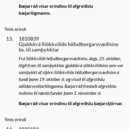
Bæjarráð vísar erindinu til afgreiðslu
bæjarlögmanns.
Ýmis erindi
13.
1810839
Gjaldskrá Slökkviliðs höfuðborgarsvæðisins
bs. til samþykktar
Frá Slökkviliði höfuðborgarsvæðisins, dags. 25. október,
lögð fram til samþykktar gjaldskrá slökkviliðsins sem var
samþykkt af stjórn Slökkviliðs höfuðborgarsvæðisins á
fundi þann 19. október sl. og vísað til afgreiðslu
aðildarsveitarfélaganna. Bæjarráð frestaði afgreiðslu
málsins til næsta fundar þann 1. nóvember sl.
Bæjarráð vísar erindinu til afgreiðslu bæjarstjórnar.
Ýmis erindi