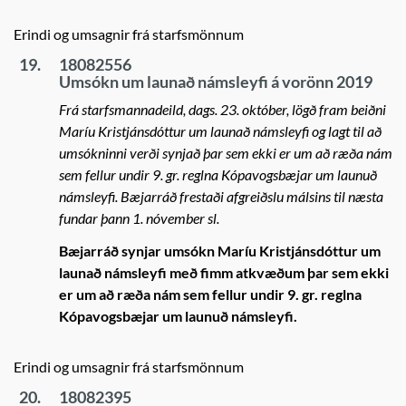
Erindi og umsagnir frá starfsmönnum
19.
18082556
Umsókn um launað námsleyfi á vorönn 2019
Frá starfsmannadeild, dags. 23. október, lögð fram beiðni
Maríu Kristjánsdóttur um launað námsleyfi og lagt til að
umsókninni verði synjað þar sem ekki er um að ræða nám
sem fellur undir 9. gr. reglna Kópavogsbæjar um launuð
námsleyfi. Bæjarráð frestaði afgreiðslu málsins til næsta
fundar þann 1. nóvember sl.
Bæjarráð synjar umsókn Maríu Kristjánsdóttur um
launað námsleyfi með fimm atkvæðum þar sem ekki
er um að ræða nám sem fellur undir 9. gr. reglna
Kópavogsbæjar um launuð námsleyfi.
Erindi og umsagnir frá starfsmönnum
20.
18082395