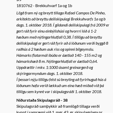
1810762
Brekkuhvarf 1a og 1b
Lögð fram ný og breytt tillaga Rafael Campos De Pinho,
arkitekts að breyttu deiliskipulagi Brekkuhvarfs 1a og b
dags. 1. október 2018. Í gildandi deiliskipulagi frá 2009 er
gert ráð fyrir einu einbýlishúsi og hvorrri lóð á 1-2
hæðum með nýtingarhlutfall 0,38. Í tillögu að breyttu
deiliskipulagi er gert ráð fyrir að á lóðunum verði byggð 8
raðhús á 2 hæðum auk riss og opinni bílgeymslu.
Hámarks flatarmál íbúða er áætlað 140 - 155 m2 og
hámarkshæð 8 m. Nýtingarhlutfall er áætlað 0,64.
Uppdrættir í mkv. 1:1000 ásamt greinargerð og
skýringarmyndum dags. 1. október 2018.
Í þessari nýju tillögu felst sú breyting að fyrirhuguð hús á
lóðunum hafa verið lækkuð um eina hæð miðað við þá
tillögu sem kynnt var í skipulagsráði 1. október 2018.
Niðurstaða Skipulagsráð - 38
Skipulagsráð samþykkir að framlögð tillaga verði
kynnt í samræmi við 1. mgr. 43. gr. skipulagslaga nr.