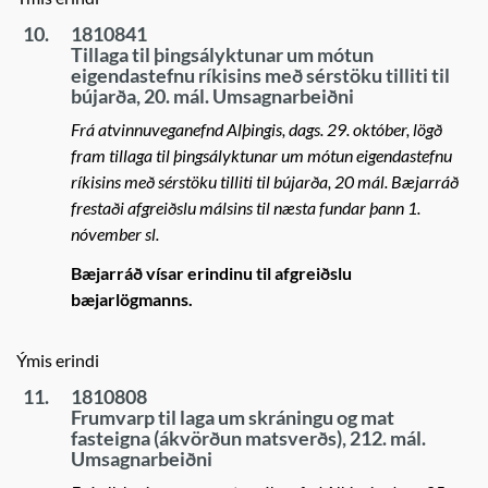
10.
1810841
Tillaga til þingsályktunar um mótun
eigendastefnu ríkisins með sérstöku tilliti til
bújarða, 20. mál. Umsagnarbeiðni
Frá atvinnuveganefnd Alþingis, dags. 29. október, lögð
fram tillaga til þingsályktunar um mótun eigendastefnu
ríkisins með sérstöku tilliti til bújarða, 20 mál. Bæjarráð
frestaði afgreiðslu málsins til næsta fundar þann 1.
nóvember sl.
Bæjarráð vísar erindinu til afgreiðslu
bæjarlögmanns.
Ýmis erindi
11.
1810808
Frumvarp til laga um skráningu og mat
fasteigna (ákvörðun matsverðs), 212. mál.
Umsagnarbeiðni