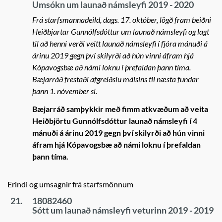
Umsókn um launað námsleyfi 2019 - 2020
Frá starfsmannadeild, dags. 17. október, lögð fram beiðni
Heiðbjartar Gunnólfsdóttur um launað námsleyfi og lagt
til að henni verði veitt launað námsleyfi í fjóra mánuði á
árinu 2019 gegn því skilyrði að hún vinni áfram hjá
Kópavogsbæ að námi loknu í þrefaldan þann tíma.
Bæjarráð frestaði afgreiðslu málsins til næsta fundar
þann 1. nóvember sl.
Bæjarráð samþykkir með fimm atkvæðum að veita
Heiðbjörtu Gunnólfsdóttur launað námsleyfi í 4
mánuði á árinu 2019 gegn því skilyrði að hún vinni
áfram hjá Kópavogsbæ að námi loknu í þrefaldan
þann tíma.
Erindi og umsagnir frá starfsmönnum
21.
18082460
Sótt um launað námsleyfi veturinn 2019 - 2019