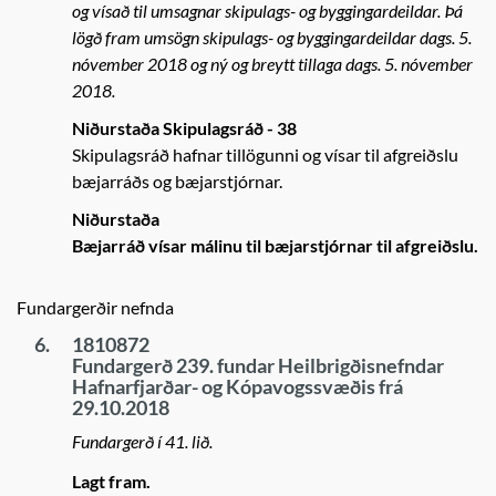
og vísað til umsagnar skipulags- og byggingardeildar. Þá
lögð fram umsögn skipulags- og byggingardeildar dags. 5.
nóvember 2018 og ný og breytt tillaga dags. 5. nóvember
2018.
Niðurstaða Skipulagsráð - 38
Skipulagsráð hafnar tillögunni og vísar til afgreiðslu
bæjarráðs og bæjarstjórnar.
Niðurstaða
Bæjarráð vísar málinu til bæjarstjórnar til afgreiðslu.
Fundargerðir nefnda
6.
1810872
Fundargerð 239. fundar Heilbrigðisnefndar
Hafnarfjarðar- og Kópavogssvæðis frá
29.10.2018
Fundargerð í 41. lið.
Lagt fram.