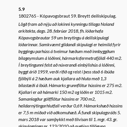
5.9
1802765
Kópavogsbraut 59. Breytt deiliskipulag.
Lögð fram að nýju að lokinni kynningu tillaga Noland
arkitekta, dags. 28. febrúar 2018, fh. lóðarhafa
Kópavogsbrautar 59 um breytingu á deiliskipulagi
lóðarinnar. Samkvæmt gildandi skipulagi er heimild fyrir
byggingu parhúss á tveimur hæðum með innbyggðum
bílageymslum á lóðinni, hármarksfermetrafjöldi 440 m2.
Í breytingunni felst að núverandi einbýlishús á lóðinni,
byggt árið 1959, verði rifið og reist í þess stað 6 íbúða
fjölbýli á 2 hæðum auk kjallara að hluta með 1,3
bílastæði á íbúð. Hámarks grunnflötur hússins er 275 m2.
Kjallari er að hámarki 150 m2 og lóðin er 1015 m2.
Samanlagður gólfflötur hússins er 700 m2,
heildarnýtingarhlutfall verður 0,69. Hámarkshæð hússins
er 7,5 m miðað við aðkomuhæð. Á fundi skipulagsráðs 5.
mars 2018 var samþykkt með tilvísan til 1. mgr. 43. gr.
skipulagslaga nr. 123/2010 að auglýsa tillöguna.