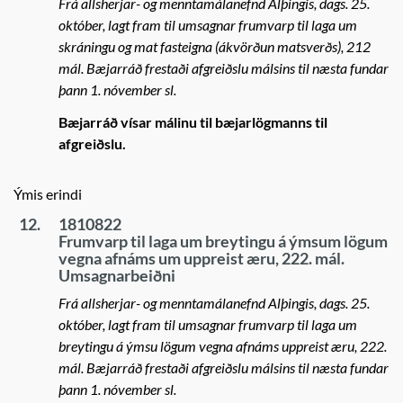
Frá allsherjar- og menntamálanefnd Alþingis, dags. 25.
október, lagt fram til umsagnar frumvarp til laga um
skráningu og mat fasteigna (ákvörðun matsverðs), 212
mál. Bæjarráð frestaði afgreiðslu málsins til næsta fundar
þann 1. nóvember sl.
Bæjarráð vísar málinu til bæjarlögmanns til
afgreiðslu.
Ýmis erindi
12.
1810822
Frumvarp til laga um breytingu á ýmsum lögum
vegna afnáms um uppreist æru, 222. mál.
Umsagnarbeiðni
Frá allsherjar- og menntamálanefnd Alþingis, dags. 25.
október, lagt fram til umsagnar frumvarp til laga um
breytingu á ýmsu lögum vegna afnáms uppreist æru, 222.
mál. Bæjarráð frestaði afgreiðslu málsins til næsta fundar
þann 1. nóvember sl.