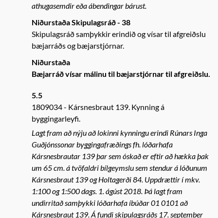
athugasemdir eða ábendingar bárust.
Niðurstaða Skipulagsráð - 38
Skipulagsráð samþykkir erindið og vísar til afgreiðslu
bæjarráðs og bæjarstjórnar.
Niðurstaða
Bæjarráð vísar málinu til bæjarstjórnar til afgreiðslu.
5.5
1809034
Kársnesbraut 139. Kynning á
byggingarleyfi.
Lagt fram að nýju að lokinni kynningu erindi Rúnars Inga
Guðjónssonar byggingafræðings fh. lóðarhafa
Kársnesbrautar 139 þar sem óskað er eftir að hækka þak
um 65 cm. á tvöfaldri bílgeymslu sem stendur á lóðunum
Kársnesbraut 139 og Holtagerði 84. Uppdrættir í mkv.
1:100 og 1:500 dags. 1. ágúst 2018. Þá lagt fram
undirritað samþykki lóðarhafa íbúðar 01 0101 að
Kársnesbraut 139. Á fundi skipulagsráðs 17. september