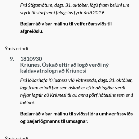
Frá Stígamótum, dags. 31. október, lögð fram beiðni um
styrk til starfsemi félagsins fyrir árið 2019.
Bæjarráð vísar málinu til velferðarsviðs til
afgreiðslu.
Ýmis erindi
9.
1810930
Kríunes. Óskað eftir að lögð verði ný
kaldavatnslögn að Kríunesi
Frá lóðarhafa Kríusness við Vatnsenda, dags. 31. október,
lagt fram erindi þar sem óskað er eftir að lagðar verði
nýjar lagnir að Kríunesi til að anna þörf hótelsins sem er á
lóðinni.
Bæjarráð vísar málinu til sviðsstjóra umhverfissviðs
og bæjarlögmanns til umsagnar.
Ýmis erindi