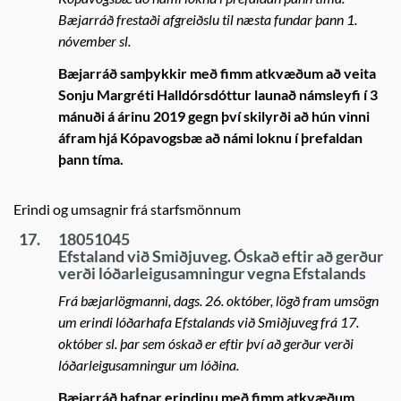
Bæjarráð frestaði afgreiðslu til næsta fundar þann 1.
nóvember sl.
Bæjarráð samþykkir með fimm atkvæðum að veita
Sonju Margréti Halldórsdóttur launað námsleyfi í 3
mánuði á árinu 2019 gegn því skilyrði að hún vinni
áfram hjá Kópavogsbæ að námi loknu í þrefaldan
þann tíma.
Erindi og umsagnir frá starfsmönnum
17.
18051045
Efstaland við Smiðjuveg. Óskað eftir að gerður
verði lóðarleigusamningur vegna Efstalands
Frá bæjarlögmanni, dags. 26. október, lögð fram umsögn
um erindi lóðarhafa Efstalands við Smiðjuveg frá 17.
október sl. þar sem óskað er eftir því að gerður verði
lóðarleigusamningur um lóðina.
Bæjarráð hafnar erindinu með fimm atkvæðum.