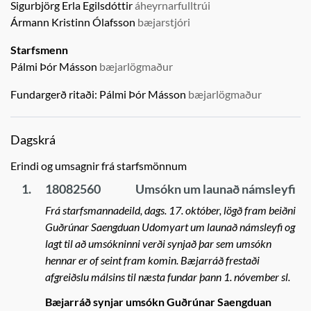
Sigurbjörg Erla Egilsdóttir
áheyrnarfulltrúi
Ármann Kristinn Ólafsson
bæjarstjóri
Starfsmenn
Pálmi Þór Másson
bæjarlögmaður
Fundargerð ritaði:
Pálmi Þór Másson
bæjarlögmaður
Dagskrá
Erindi og umsagnir frá starfsmönnum
1.
18082560
Umsókn um launað námsleyfi
Frá starfsmannadeild, dags. 17. október, lögð fram beiðni
Guðrúnar Saengduan Udomyart um launað námsleyfi og
lagt til að umsókninni verði synjað þar sem umsókn
hennar er of seint fram komin. Bæjarráð frestaði
afgreiðslu málsins til næsta fundar þann 1. nóvember sl.
Bæjarráð synjar umsókn Guðrúnar Saengduan