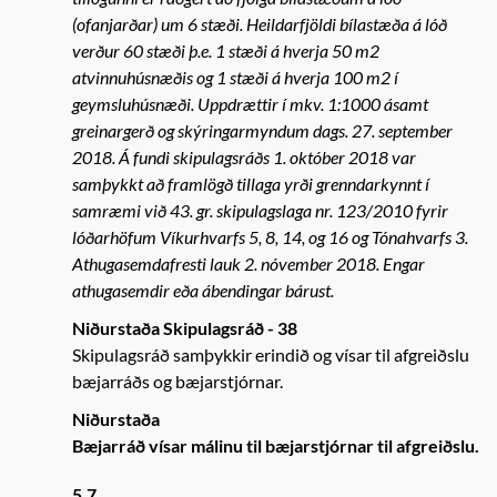
(ofanjarðar) um 6 stæði. Heildarfjöldi bílastæða á lóð
verður 60 stæði þ.e. 1 stæði á hverja 50 m2
atvinnuhúsnæðis og 1 stæði á hverja 100 m2 í
geymsluhúsnæði. Uppdrættir í mkv. 1:1000 ásamt
greinargerð og skýringarmyndum dags. 27. september
2018. Á fundi skipulagsráðs 1. október 2018 var
samþykkt að framlögð tillaga yrði grenndarkynnt í
samræmi við 43. gr. skipulagslaga nr. 123/2010 fyrir
lóðarhöfum Víkurhvarfs 5, 8, 14, og 16 og Tónahvarfs 3.
Athugasemdafresti lauk 2. nóvember 2018. Engar
athugasemdir eða ábendingar bárust.
Niðurstaða Skipulagsráð - 38
Skipulagsráð samþykkir erindið og vísar til afgreiðslu
bæjarráðs og bæjarstjórnar.
Niðurstaða
Bæjarráð vísar málinu til bæjarstjórnar til afgreiðslu.
5.7