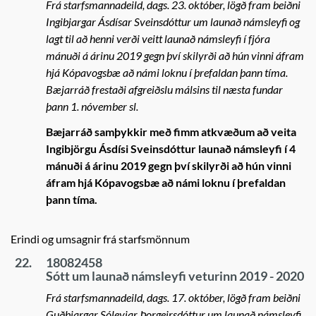
Frá starfsmannadeild, dags. 23. október, lögð fram beiðni
Ingibjargar Ásdísar Sveinsdóttur um launað námsleyfi og
lagt til að henni verði veitt launað námsleyfi í fjóra
mánuði á árinu 2019 gegn því skilyrði að hún vinni áfram
hjá Kópavogsbæ að námi loknu í þrefaldan þann tíma.
Bæjarráð frestaði afgreiðslu málsins til næsta fundar
þann 1. nóvember sl.
Bæjarráð samþykkir með fimm atkvæðum að veita
Ingibjörgu Ásdísi Sveinsdóttur launað námsleyfi í 4
mánuði á árinu 2019 gegn því skilyrði að hún vinni
áfram hjá Kópavogsbæ að námi loknu í þrefaldan
þann tíma.
Erindi og umsagnir frá starfsmönnum
22.
18082458
Sótt um launað námsleyfi veturinn 2019 - 2020
Frá starfsmannadeild, dags. 17. október, lögð fram beiðni
Guðbjargar Sóleyjar Þorgeirsdóttur um launað námsleyfi