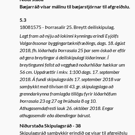
Bæjarráð vísar málinu til bæjarstjórnar til afgreiðslu.
5.3
18081575
Þorrasalir 25. Breytt deiliskipulag.
Lagt fram að nýju að lokinni kynningu erindi Eyjólfs
Valgarðssonar byggingartæknifræðings, dags. 18. ágúst
2018, fh. lóðarhafa Þorrasala 25 þar sem óskað er eftir
að gera breytingar á deiliskipulagi lóðarinnar. Í
breytingunni fellst að vegghæð noðurhliðar hækkar um
56 cm. Uppdrættir í mkv. 1:100 dags. 17. september
2018. Á fundi skipulagsráðs 17. september 2018 var
samþykkt með tilvísan til 43. gr. skipulagslaga að
grenndarkynna framlagða tillögu fyrir lóðarhöfum
Þorrasala 23 og 27 og Þrúðsala 8 og 10.
Athugasemdafresti lauk 26. október 2018. Engar
athugasemdir eða ábendingar bárust.
Niðurstaða Skipulagsráð - 38
Skipulagsráð samþykkir erindið og vísar til afgreiðslu