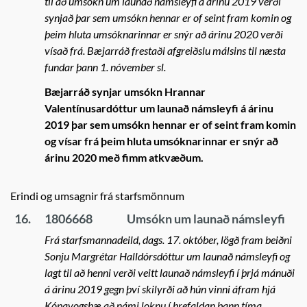
til að umsókn um launað námsleyfi á árinu 2019 verði
synjað þar sem umsókn hennar er of seint fram komin og
þeim hluta umsóknarinnar er snýr að árinu 2020 verði
vísað frá. Bæjarráð frestaði afgreiðslu málsins til næsta
fundar þann 1. nóvember sl.
Bæjarráð synjar umsókn Hrannar
Valentínusardóttur um launað námsleyfi á árinu
2019 þar sem umsókn hennar er of seint fram komin
og vísar frá þeim hluta umsóknarinnar er snýr að
árinu 2020 með fimm atkvæðum.
Erindi og umsagnir frá starfsmönnum
16.
1806668
Umsókn um launað námsleyfi
Frá starfsmannadeild, dags. 17. október, lögð fram beiðni
Sonju Margrétar Halldórsdóttur um launað námsleyfi og
lagt til að henni verði veitt launað námsleyfi í þrjá mánuði
á árinu 2019 gegn því skilyrði að hún vinni áfram hjá
Kópavogsbæ að námi loknu í þrefaldan þann tíma.