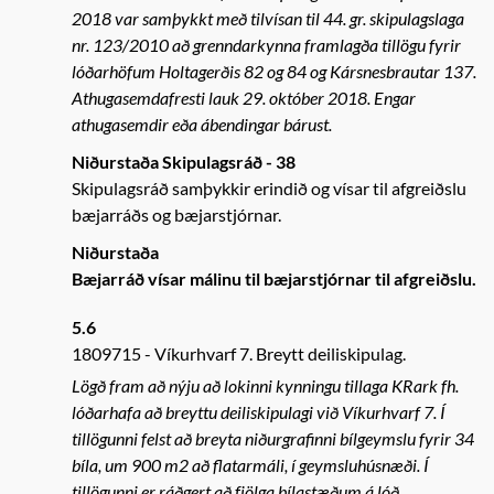
2018 var samþykkt með tilvísan til 44. gr. skipulagslaga
nr. 123/2010 að grenndarkynna framlagða tillögu fyrir
lóðarhöfum Holtagerðis 82 og 84 og Kársnesbrautar 137.
Athugasemdafresti lauk 29. október 2018. Engar
athugasemdir eða ábendingar bárust.
Niðurstaða Skipulagsráð - 38
Skipulagsráð samþykkir erindið og vísar til afgreiðslu
bæjarráðs og bæjarstjórnar.
Niðurstaða
Bæjarráð vísar málinu til bæjarstjórnar til afgreiðslu.
5.6
1809715
Víkurhvarf 7. Breytt deiliskipulag.
Lögð fram að nýju að lokinni kynningu tillaga KRark fh.
lóðarhafa að breyttu deiliskipulagi við Víkurhvarf 7. Í
tillögunni felst að breyta niðurgrafinni bílgeymslu fyrir 34
bíla, um 900 m2 að flatarmáli, í geymsluhúsnæði. Í
tillögunni er ráðgert að fjölga bílastæðum á lóð