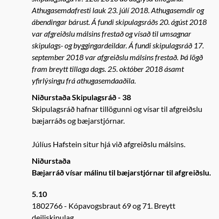
Athugasemdafresti lauk 23. júlí 2018. Athugasemdir og
ábendingar bárust. Á fundi skipulagsráðs 20. ágúst 2018
var afgreiðslu málsins frestað og vísað til umsagnar
skipulags- og byggingardeildar. Á fundi skipulagsráð 17.
september 2018 var afgreiðslu málsins frestað. Þá lögð
fram breytt tillaga dags. 25. október 2018 ásamt
yfirlýsingu frá athugasemdaaðila.
Niðurstaða Skipulagsráð - 38
Skipulagsráð hafnar tillögunni og vísar til afgreiðslu
bæjarráðs og bæjarstjórnar.
Júlíus Hafstein situr hjá við afgreiðslu málsins.
Niðurstaða
Bæjarráð vísar málinu til bæjarstjórnar til afgreiðslu.
5.10
1802766
Kópavogsbraut 69 og 71. Breytt
deiliskipulag.