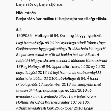
bæjarráðs og bæjarstjórnar.
Niðurstaða
Bæjarráð vísar málinu til bæjarstjórnar til afgreiðslu.
5.4
1809035
Holtagerði 84. Kynning á byggingarleyfi.
Lagt fram að nýju að lokinni kynningu erindi Rúnars Inga
Guðjónssonar byggingafræðings fh. lóðarhafa Holtagerði
84 þar sem óskað er eftir að hækka þak um 65 cm. á
tvöfaldri bílgeymslu sem stendur á lóðunum Kársnesbraut
139 og Holtagerði 84. Uppdrættir í mkv. 1:100 og 1:500
dags. 1. ágúst 2018. Þá lagt fram undirritað samþykki
lóðarhafa íbúðar 01 0101 að Holtagerði 84. Á fundi
skipulagsráðs 17. september 2018 var samþykkt með
tilvísan til 44. gr. skipulagslaga nr. 123/2010 að
grenndarkynna framlagða tillögu fyrir lóðarhöfum
Holtagerðis 82 og Kársnesbrautar 137 og 139.
Athugasemdafresti lauk 29. október 2018. Engar