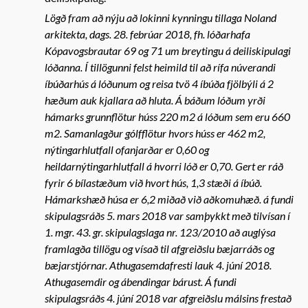
Lögð fram að nýju að lokinni kynningu tillaga Noland
arkitekta, dags. 28. febrúar 2018, fh. lóðarhafa
Kópavogsbrautar 69 og 71 um breytingu á deiliskipulagi
lóðanna. Í tillögunni felst heimild til að rífa núverandi
íbúðarhús á lóðunum og reisa tvö 4 íbúða fjölbýli á 2
hæðum auk kjallara að hluta. Á báðum lóðum yrði
hámarks grunnflötur húss 220 m2 á lóðum sem eru 660
m2. Samanlagður gólfflötur hvors húss er 462 m2,
nýtingarhlutfall ofanjarðar er 0,60 og
heildarnýtingarhlutfall á hvorri lóð er 0,70. Gert er ráð
fyrir 6 bílastæðum við hvort hús, 1,3 stæði á íbúð.
Hámarkshæð húsa er 6,2 miðað við aðkomuhæð. á fundi
skipulagsráðs 5. mars 2018 var samþykkt með tilvísan í
1. mgr. 43. gr. skipulagslaga nr. 123/2010 að auglýsa
framlagða tillögu og vísað til afgreiðslu bæjarráðs og
bæjarstjórnar. Athugasemdafresti lauk 4. júní 2018.
Athugasemdir og ábendingar bárust. Á fundi
skipulagsráðs 4. júní 2018 var afgreiðslu málsins frestað