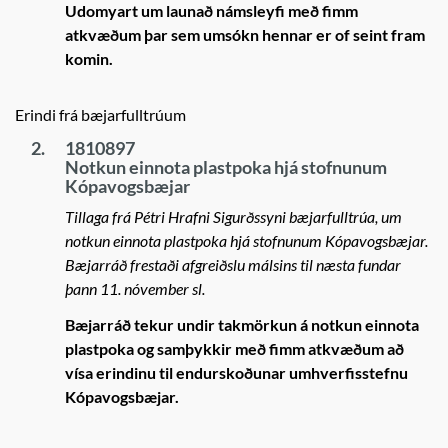
Udomyart um launað námsleyfi með fimm
atkvæðum þar sem umsókn hennar er of seint fram
komin.
Erindi frá bæjarfulltrúum
2.
1810897
Notkun einnota plastpoka hjá stofnunum
Kópavogsbæjar
Tillaga frá Pétri Hrafni Sigurðssyni bæjarfulltrúa, um
notkun einnota plastpoka hjá stofnunum Kópavogsbæjar.
Bæjarráð frestaði afgreiðslu málsins til næsta fundar
þann 11. nóvember sl.
Bæjarráð tekur undir takmörkun á notkun einnota
plastpoka og samþykkir með fimm atkvæðum að
vísa erindinu til endurskoðunar umhverfisstefnu
Kópavogsbæjar.