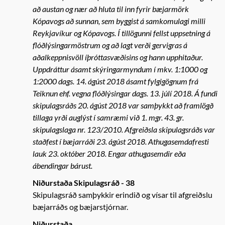
að austan og nær að hluta til inn fyrir bæjarmörk
Kópavogs að sunnan, sem byggist á samkomulagi milli
Reykjavíkur og Kópavogs. Í tillögunni fellst uppsetning á
flóðlýsingarmöstrum og að lagt verði gervigras á
aðalkeppnisvöll íþróttasvæðisins og hann upphitaður.
Uppdráttur ásamt skýringarmyndum í mkv. 1:1000 og
1:2000 dags. 14. ágúst 2018 ásamt fylgigögnum frá
Teiknun ehf. vegna flóðlýsingar dags. 13. júlí 2018. Á fundi
skipulagsráðs 20. ágúst 2018 var samþykkt að framlögð
tillaga yrði auglýst í samræmi við 1. mgr. 43. gr.
skipulagslaga nr. 123/2010. Afgreiðsla skipulagsráðs var
staðfest í bæjarráði 23. ágúst 2018. Athugasemdafresti
lauk 23. október 2018. Engar athugasemdir eða
ábendingar bárust.
Niðurstaða Skipulagsráð - 38
Skipulagsráð samþykkir erindið og vísar til afgreiðslu
bæjarráðs og bæjarstjórnar.
Niðurstaða