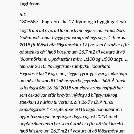
Lagt fram.
5.1
1806687
Fagrabrekka 17. Kynning á byggingarleyfi.
Lagt fram að nýju að lokinni kynningu erindi Emils Þórs
Guðmundssonar byggingatæknifræðings dags. 1. febrúar
2018 fh. lóðarhafa Fögrubrekku 17 þar sem óskað er eftir
að stækka efri hæð hússins um 26,7 m2 til vesturs út að
lóðarmörkum. Uppdrættir í mkv. 1:100 og 1:500 dags. 1.
febrúar 2018. Þá lagt fram samþykki lóðarhafa
Fögrubrekku 19 og einnig liggur fyrir yfirlýsing lóðarhafa
um að ekki standi til að breyta bílgeymslu í íbúð. Á fundi
skipulagsráðs 16. júlí 2018 var eldra erindi hafnað þar
sem óskað var eftir breyttri nýtingu á bílgeymslu og
stækkun á húsinu til vesturs, alls 26,7 m2. Á fundi
skipulagsráðs 17. september 2018 lagði hönnuður inn
nýjar teikningar, breytingar dags. í ágúst 2018, með
uppfærðum texta þar sem óskað er eftir að stækka efri
hæð hússins um 26,7 m2 til vesturs út að lóðarmörkum.