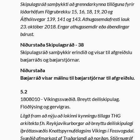
Skipulagsráð samþykkti að grenndarkynna tillöguna fyrir
lóðarhöfum Fögrubrekku 15, 16, 18, 19, 20 og
Álfhólsvegar 139, 141 og 143. Athugasemdafresti lauk
23. október 2018. Engar athugasemdir eða ábendingar
bárust.
Niðurstaða Skipulagsráð - 38
Skipulagsráð samþykkir erindið og vísar til afgreiðslu
bæjarráðs og bæjarstjórnar.
Niðurstaða
Bæjarráð vísar málinu til bæjarstjórnar til afgreiðslu.
5.2
1808010
Víkingssvæðið. Breytt deiliskipulag.
Flóðlýsing og gervigras.
Lögð fram að nýju að lokinni kynningu tillaga THG
arkitekta f.h. Reykjavíkurborgar að breyttu deiliskipulagi
íþróttasvæðis Knattspyrnufélagsins Víkings í Fossvogsdal.
Svæðið afmarkast af Traðarlandi að norðan, Stjörnugróf