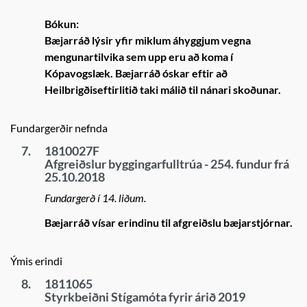
Bókun:
Bæjarráð lýsir yfir miklum áhyggjum vegna
mengunartilvika sem upp eru að koma í
Kópavogslæk. Bæjarráð óskar eftir að
Heilbrigðiseftirlitið taki málið til nánari skoðunar.
Fundargerðir nefnda
7.
1810027F
Afgreiðslur byggingarfulltrúa - 254. fundur frá
25.10.2018
Fundargerð í 14. liðum.
Bæjarráð vísar erindinu til afgreiðslu bæjarstjórnar.
Ýmis erindi
8.
1811065
Styrkbeiðni Stígamóta fyrir árið 2019