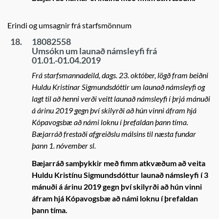
Erindi og umsagnir frá starfsmönnum
18.
18082558
Umsókn um launað námsleyfi frá
01.01.-01.04.2019
Frá starfsmannadeild, dags. 23. október, lögð fram beiðni
Huldu Kristínar Sigmundsdóttir um launað námsleyfi og
lagt til að henni verði veitt launað námsleyfi í þrjá mánuði
á árinu 2019 gegn því skilyrði að hún vinni áfram hjá
Kópavogsbæ að námi loknu í þrefaldan þann tíma.
Bæjarráð frestaði afgreiðslu málsins til næsta fundar
þann 1. nóvember sl.
Bæjarráð samþykkir með fimm atkvæðum að veita
Huldu Kristínu Sigmundsdóttur launað námsleyfi í 3
mánuði á árinu 2019 gegn því skilyrði að hún vinni
áfram hjá Kópavogsbæ að námi loknu í þrefaldan
þann tíma.