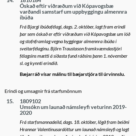
14.
1810184
Óskað eftir viðræðum við Kópavogsbæ
varðandi samstarf um uppbyggingu almennra
íbúða
Frá Bjargi íbúðafélagi, dags. 2. október, lagt fram erindi
þar sem óskað er eftir viðræðum við Kópavogsbæ um lóð
og stofnframlag vegna byggingar almennra íbúða í
sveitarfélaginu. Björn Traustason framkvæmdastjóri
félagsins mætti á síðasta fund ráðsins þann 1. nóvember
sl. og kynnti erindið.
Bæjarráð vísar málinu til bæjarstjóra til úrvinnslu.
Erindi og umsagnir frá starfsmönnum
15.
1809102
Umsókn um launað námsleyfi veturinn 2019-
2020
Frá starfsmannadeild, dags. 18. október, lögð fram beiðni
Hrannar Valentínusardóttur um launað námsleyfi og lagt