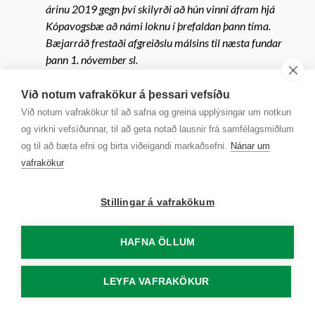
árinu 2019 gegn því skilyrði að hún vinni áfram hjá
Kópavogsbæ að námi loknu í þrefaldan þann tíma.
Bæjarráð frestaði afgreiðslu málsins til næsta fundar
þann 1. nóvember sl.
Bæjarráð samþykkir með fimm atkvæðum að veita
Við notum vafrakökur á þessari vefsíðu
Önnu Rósu Sigurjónsdóttur launað námsleyfi í 9
Við notum vafrakökur til að safna og greina upplýsingar um notkun
mánuði á árinu 2019 gegn því skilyrði að hún vinni
og virkni vefsíðunnar, til að geta notað lausnir frá samfélagsmiðlum
áfram hjá Kópavogsbæ að námi loknu í þrefaldan
og til að bæta efni og birta viðeigandi markaðsefni.
Nánar um
þann tíma.
vafrakökur
Erindi og umsagnir frá starfsmönnum
Stillingar á vafrakökum
24.
18051107
Umsókn um námsleyfi 2019 - 2020
HAFNA ÖLLUM
Frá starfsmannadeild, dags. 17. október, lögð fram beiðni
Margrétar Hlínar Sigurðardóttur um launað námsleyfi og
LEYFA VAFRAKÖKUR
lagt til að henni verði veitt launað námsleyfi í fjóra
mánuði á árinu 2019 gegn því skilyrði að hún vinni áfram