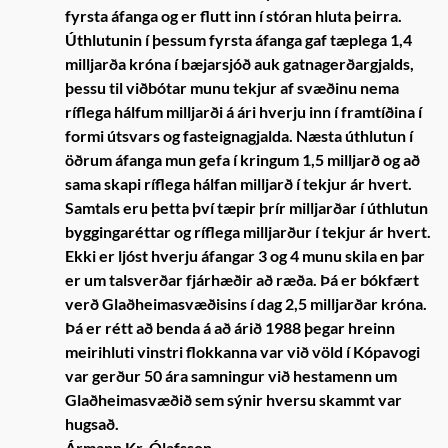
fyrsta áfanga og er flutt inn í stóran hluta þeirra.
Úthlutunin í þessum fyrsta áfanga gaf tæplega 1,4
milljarða króna í bæjarsjóð auk gatnagerðargjalds,
þessu til viðbótar munu tekjur af svæðinu nema
ríflega hálfum milljarði á ári hverju inn í framtíðina í
formi útsvars og fasteignagjalda. Næsta úthlutun í
öðrum áfanga mun gefa í kringum 1,5 milljarð og að
sama skapi ríflega hálfan milljarð í tekjur ár hvert.
Samtals eru þetta því tæpir þrír milljarðar í úthlutun
byggingaréttar og ríflega milljarður í tekjur ár hvert.
Ekki er ljóst hverju áfangar 3 og 4 munu skila en þar
er um talsverðar fjárhæðir að ræða. Þá er bókfært
verð Glaðheimasvæðisins í dag 2,5 milljarðar króna.
Þá er rétt að benda á að árið 1988 þegar hreinn
meirihluti vinstri flokkanna var við völd í Kópavogi
var gerður 50 ára samningur við hestamenn um
Glaðheimasvæðið sem sýnir hversu skammt var
hugsað.
Ármann Kr. Ólafsson