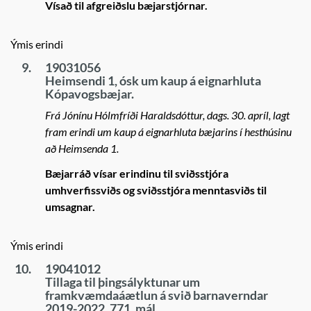
Vísað til afgreiðslu bæjarstjórnar.
Ýmis erindi
9.
19031056
Heimsendi 1, ósk um kaup á eignarhluta
Kópavogsbæjar.
Frá Jónínu Hólmfríði Haraldsdóttur, dags. 30. apríl, lagt
fram erindi um kaup á eignarhluta bæjarins í hesthúsinu
að Heimsenda 1.
Bæjarráð vísar erindinu til sviðsstjóra
umhverfissviðs og sviðsstjóra menntasviðs til
umsagnar.
Ýmis erindi
10.
19041012
Tillaga til þingsályktunar um
framkvæmdaáætlun á svið barnaverndar
2019-2022, 771. mál