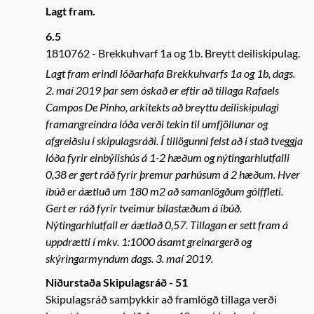
Lagt fram.
6.5
1810762
Brekkuhvarf 1a og 1b. Breytt deiliskipulag.
Lagt fram erindi lóðarhafa Brekkuhvarfs 1a og 1b, dags.
2. maí 2019 þar sem óskað er eftir að tillaga Rafaels
Campos De Pinho, arkitekts að breyttu deiliskipulagi
framangreindra lóða verði tekin til umfjöllunar og
afgreiðslu í skipulagsráði. Í tillögunni felst að í stað tveggja
lóða fyrir einbýlishús á 1-2 hæðum og nýtingarhlutfalli
0,38 er gert ráð fyrir þremur parhúsum á 2 hæðum. Hver
íbúð er áætluð um 180 m2 að samanlögðum gólffleti.
Gert er ráð fyrir tveimur bílastæðum á íbúð.
Nýtingarhlutfall er áætlað 0,57. Tillagan er sett fram á
uppdrætti í mkv. 1:1000 ásamt greinargerð og
skýringarmyndum dags. 3. maí 2019.
Niðurstaða Skipulagsráð - 51
Skipulagsráð samþykkir að framlögð tillaga verði