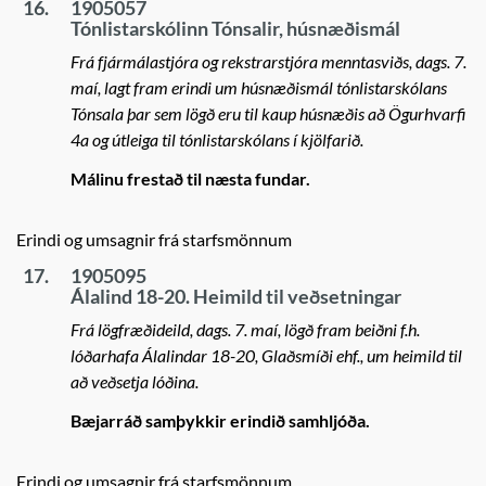
16.
1905057
Tónlistarskólinn Tónsalir, húsnæðismál
Frá fjármálastjóra og rekstrarstjóra menntasviðs, dags. 7.
maí, lagt fram erindi um húsnæðismál tónlistarskólans
Tónsala þar sem lögð eru til kaup húsnæðis að Ögurhvarfi
4a og útleiga til tónlistarskólans í kjölfarið.
Málinu frestað til næsta fundar.
Erindi og umsagnir frá starfsmönnum
17.
1905095
Álalind 18-20. Heimild til veðsetningar
Frá lögfræðideild, dags. 7. maí, lögð fram beiðni f.h.
lóðarhafa Álalindar 18-20, Glaðsmíði ehf., um heimild til
að veðsetja lóðina.
Bæjarráð samþykkir erindið samhljóða.
Erindi og umsagnir frá starfsmönnum