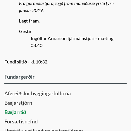
Frá fjármálastjóra, lögð fram mánaðarskýrsla fyrir
janúar 2019.
Lagt fram.
Gestir
Ingólfur Arnarson fjármálastjóri
- mæting:
08:40
Fundi slitið - kl. 10:32.
Fundargerðir
Afgreiðslur byggingarfulltrúa
Bæjarstjórn
Bæjarráð
Forsætisnefnd
Upptökur af fundum bæjarstjórnar