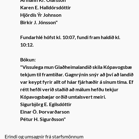
Karen E. Halldórsdóttir
Hjördís Ýr Johnson
Birkir J. Jónsson"
Fundarhlé hófst kl. 10:07, fundi fram haldið kl.
10:12.
Bókun:
"Vissulega mun Glaðheimalandið skila Kópavogsbæ
tekjum til framtíðar. Gagnrýnin snýr að því að landið
var keypt fyrir allt of háar fjárhæðir á sínum tíma. Ef
rétt hefði verið staðið að málum hefðu tekjur
Kópavogsbæjar orðið umtalsvert meiri.
Sigurbjörg E. Egilsdóttir
Einar Ö. Þorvarðarson
Pétur H. Sigurðsson"
Erindi og umsagnir frá starfsmönnum