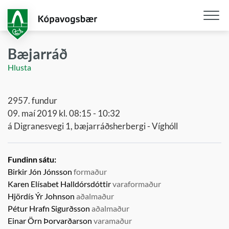
Fara
í
aðalefni
Opna
/
Bæjarráð
loka
Hlusta
snjall
2957. fundur
09. maí 2019 kl. 08:15 - 10:32
á Digranesvegi 1, bæjarráðsherbergi - Víghóll
Fundinn sátu:
Birkir Jón Jónsson
formaður
Karen Elísabet Halldórsdóttir
varaformaður
Hjördís Ýr Johnson
aðalmaður
Pétur Hrafn Sigurðsson
aðalmaður
Einar Örn Þorvarðarson
varamaður