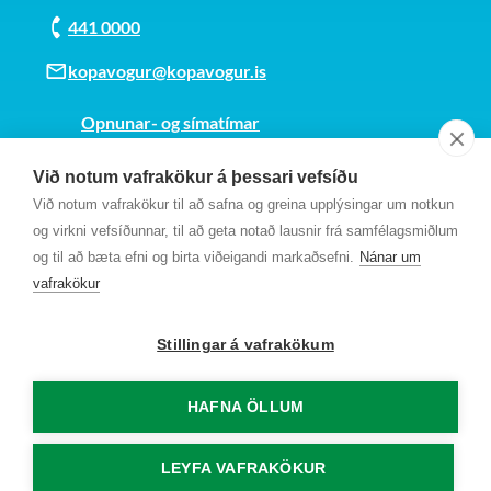
441 0000
kopavogur@kopavogur.is
Opnunar- og símatímar
Sjá kort
Við notum vafrakökur á þessari vefsíðu
Kt. 700169-3759
Við notum vafrakökur til að safna og greina upplýsingar um notkun
Fundarmannagátt
og virkni vefsíðunnar, til að geta notað lausnir frá samfélagsmiðlum
og til að bæta efni og birta viðeigandi markaðsefni.
Nánar um
vafrakökur
Stillingar á vafrakökum
HAFNA ÖLLUM
LEYFA VAFRAKÖKUR