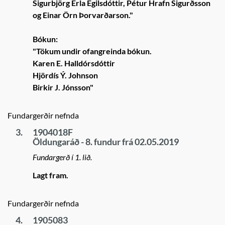
Sigurbjörg Erla Egilsdóttir, Pétur Hrafn Sigurðsson
og Einar Örn Þorvarðarson."
Bókun:
"Tökum undir ofangreinda bókun.
Karen E. Halldórsdóttir
Hjördís Ý. Johnson
Birkir J. Jónsson"
Fundargerðir nefnda
3.
1904018F
Öldungaráð - 8. fundur frá 02.05.2019
Fundargerð í 1. lið.
Lagt fram.
Fundargerðir nefnda
4.
1905083