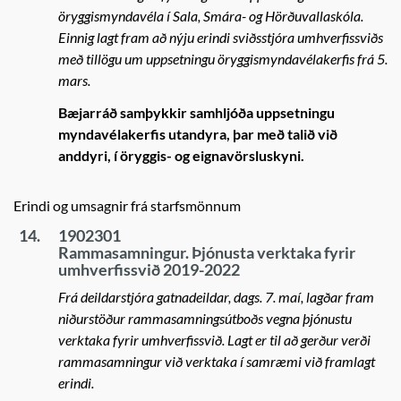
öryggismyndavéla í Sala, Smára- og Hörðuvallaskóla.
Einnig lagt fram að nýju erindi sviðsstjóra umhverfissviðs
með tillögu um uppsetningu öryggismyndavélakerfis frá 5.
mars.
Bæjarráð samþykkir samhljóða uppsetningu
myndavélakerfis utandyra, þar með talið við
anddyri, í öryggis- og eignavörsluskyni.
Erindi og umsagnir frá starfsmönnum
14.
1902301
Rammasamningur. Þjónusta verktaka fyrir
umhverfissvið 2019-2022
Frá deildarstjóra gatnadeildar, dags. 7. maí, lagðar fram
niðurstöður rammasamningsútboðs vegna þjónustu
verktaka fyrir umhverfissvið. Lagt er til að gerður verði
rammasamningur við verktaka í samræmi við framlagt
erindi.