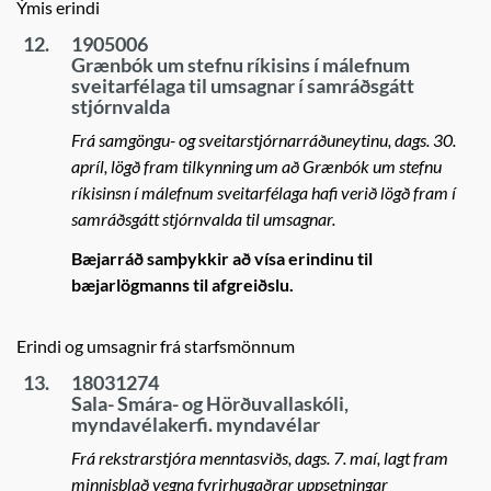
Ýmis erindi
12.
1905006
Grænbók um stefnu ríkisins í málefnum
sveitarfélaga til umsagnar í samráðsgátt
stjórnvalda
Frá samgöngu- og sveitarstjórnarráðuneytinu, dags. 30.
apríl, lögð fram tilkynning um að Grænbók um stefnu
ríkisinsn í málefnum sveitarfélaga hafi verið lögð fram í
samráðsgátt stjórnvalda til umsagnar.
Bæjarráð samþykkir að vísa erindinu til
bæjarlögmanns til afgreiðslu.
Erindi og umsagnir frá starfsmönnum
13.
18031274
Sala- Smára- og Hörðuvallaskóli,
myndavélakerfi. myndavélar
Frá rekstrarstjóra menntasviðs, dags. 7. maí, lagt fram
minnisblað vegna fyrirhugaðrar uppsetningar