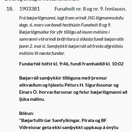
18.
1903381
Funaholt nr. 8 og nr. 9. Innlausn.
Frá bæjarlögmanni, lagt fram erindi JSG lögmannsstofu
dags. 6. mars varðandi hesthúsin Funaholt 8 og 9.
Bæjarlögmaður fór yfir tillögu að lausn málsins í
samræmi við erindi bréfritara á síðasta fundi bæjarráðs
þann 2. maí sl. Samþykkti bæjarráð að fresta afgreiðslu
málsins til næsta fundar.
Fundarhlé hófst kl. 9:46, fundi framhaldið kl. 10:02
Bæjarráð samþykkir tillöguna með þremur
atkvæðum og hjásetu Péturs H. Sigurðssonar og
Einars Ö. Þorvarðarsonar og felur bæjarlögmanni að
ljúka málinu.
Bókun:
"Bæjarfulltrúar Samfylkingar, Pírata og BF
Viðreisnar geta ekki samþykkt uppkaup á ónýtu