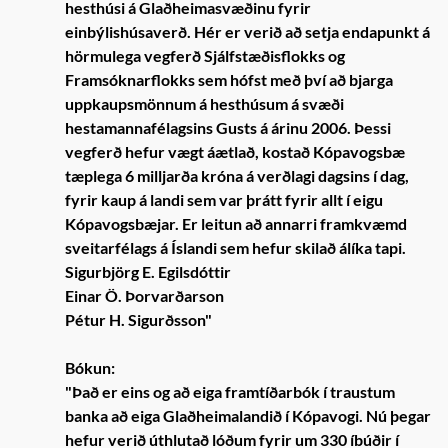
hesthúsi á Glaðheimasvæðinu fyrir
einbýlishúsaverð. Hér er verið að setja endapunkt á
hörmulega vegferð Sjálfstæðisflokks og
Framsóknarflokks sem hófst með því að bjarga
uppkaupsmönnum á hesthúsum á svæði
hestamannafélagsins Gusts á árinu 2006. Þessi
vegferð hefur vægt áætlað, kostað Kópavogsbæ
tæplega 6 milljarða króna á verðlagi dagsins í dag,
fyrir kaup á landi sem var þrátt fyrir allt í eigu
Kópavogsbæjar. Er leitun að annarri framkvæmd
sveitarfélags á Íslandi sem hefur skilað álíka tapi.
Sigurbjörg E. Egilsdóttir
Einar Ö. Þorvarðarson
Pétur H. Sigurðsson"
Bókun:
"Það er eins og að eiga framtíðarbók í traustum
banka að eiga Glaðheimalandið í Kópavogi. Nú þegar
hefur verið úthlutað lóðum fyrir um 330 íbúðir í