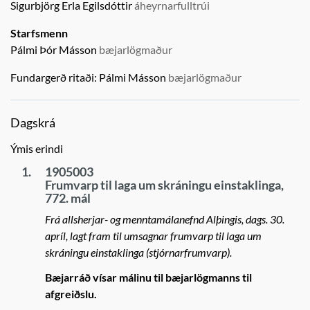
Sigurbjörg Erla Egilsdóttir
áheyrnarfulltrúi
Starfsmenn
Pálmi Þór Másson
bæjarlögmaður
Fundargerð ritaði:
Pálmi Másson
bæjarlögmaður
Dagskrá
Ýmis erindi
1.
1905003
Frumvarp til laga um skráningu einstaklinga,
772. mál
Frá allsherjar- og menntamálanefnd Alþingis, dags. 30.
apríl, lagt fram til umsagnar frumvarp til laga um
skráningu einstaklinga (stjórnarfrumvarp).
Bæjarráð vísar málinu til bæjarlögmanns til
afgreiðslu.