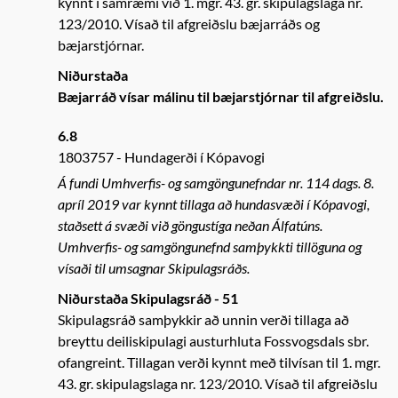
kynnt í samræmi við 1. mgr. 43. gr. skipulagslaga nr.
123/2010. Vísað til afgreiðslu bæjarráðs og
bæjarstjórnar.
Niðurstaða
Bæjarráð vísar málinu til bæjarstjórnar til afgreiðslu.
6.8
1803757
Hundagerði í Kópavogi
Á fundi Umhverfis- og samgöngunefndar nr. 114 dags. 8.
apríl 2019 var kynnt tillaga að hundasvæði í Kópavogi,
staðsett á svæði við göngustíga neðan Álfatúns.
Umhverfis- og samgöngunefnd samþykkti tillöguna og
vísaði til umsagnar Skipulagsráðs.
Niðurstaða Skipulagsráð - 51
Skipulagsráð samþykkir að unnin verði tillaga að
breyttu deiliskipulagi austurhluta Fossvogsdals sbr.
ofangreint. Tillagan verði kynnt með tilvísan til 1. mgr.
43. gr. skipulagslaga nr. 123/2010. Vísað til afgreiðslu