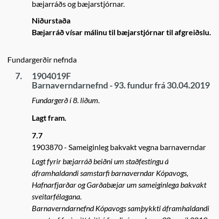
bæjarráðs og bæjarstjórnar.
Niðurstaða
Bæjarráð vísar málinu til bæjarstjórnar til afgreiðslu.
Fundargerðir nefnda
7.
1904019F
Barnaverndarnefnd - 93. fundur frá 30.04.2019
Fundargerð í 8. liðum.
Lagt fram.
7.7
1903870
Sameiginleg bakvakt vegna barnaverndar
Lagt fyrir bæjarráð beiðni um staðfestingu á
áframhaldandi samstarfi barnaverndar Kópavogs,
Hafnarfjarðar og Garðabæjar um sameiginlega bakvakt
sveitarfélagana.
Barnaverndarnefnd Kópavogs samþykkti áframhaldandi