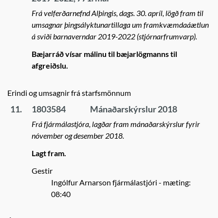
Frá velferðarnefnd Alþingis, dags. 30. apríl, lögð fram til
umsagnar þingsályktunartillaga um framkvæmdaáætlun
á sviði barnaverndar 2019-2022 (stjórnarfrumvarp).
Bæjarráð vísar málinu til bæjarlögmanns til
afgreiðslu.
Erindi og umsagnir frá starfsmönnum
11.
1803584
Mánaðarskýrslur 2018
Frá fjármálastjóra, lagðar fram mánaðarskýrslur fyrir
nóvember og desember 2018.
Lagt fram.
Gestir
Ingólfur Arnarson fjármálastjóri
- mæting:
08:40