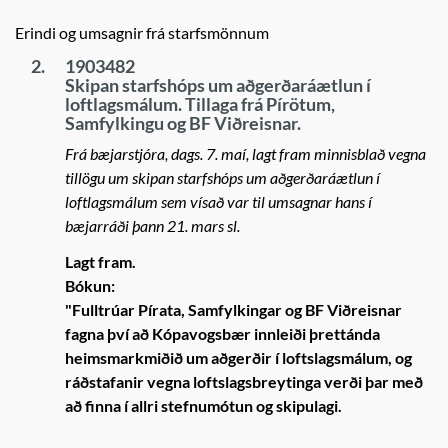
Erindi og umsagnir frá starfsmönnum
2.
1903482
Skipan starfshóps um aðgerðaráætlun í
loftlagsmálum. Tillaga frá Pírötum,
Samfylkingu og BF Viðreisnar.
Frá bæjarstjóra, dags. 7. maí, lagt fram minnisblað vegna
tillögu um skipan starfshóps um aðgerðaráætlun í
loftlagsmálum sem vísað var til umsagnar hans í
bæjarráði þann 21. mars sl.
Lagt fram.
Bókun:
"Fulltrúar Pírata, Samfylkingar og BF Viðreisnar
fagna því að Kópavogsbær innleiði þrettánda
heimsmarkmiðið um aðgerðir í loftslagsmálum, og
ráðstafanir vegna loftslagsbreytinga verði þar með
að finna í allri stefnumótun og skipulagi.