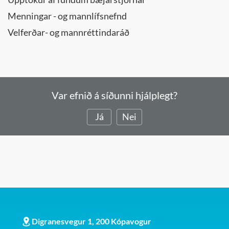
Menningar - og mannlífsnefnd
Velferðar- og mannréttindaráð
Var efnið á síðunni hjálplegt?
Já
Nei
Digranesvegur 1, 200 Kópavogur