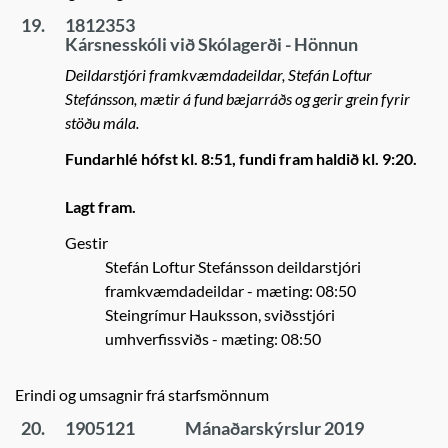
19.
1812353
Kársnesskóli við Skólagerði - Hönnun
Deildarstjóri framkvæmdadeildar, Stefán Loftur
Stefánsson, mætir á fund bæjarráðs og gerir grein fyrir
stöðu mála.
Fundarhlé hófst kl. 8:51, fundi fram haldið kl. 9:20.
Lagt fram.
Gestir
Stefán Loftur Stefánsson deildarstjóri
framkvæmdadeildar
- mæting: 08:50
Steingrímur Hauksson, sviðsstjóri
umhverfissviðs
- mæting: 08:50
Erindi og umsagnir frá starfsmönnum
20.
1905121
Mánaðarskýrslur 2019