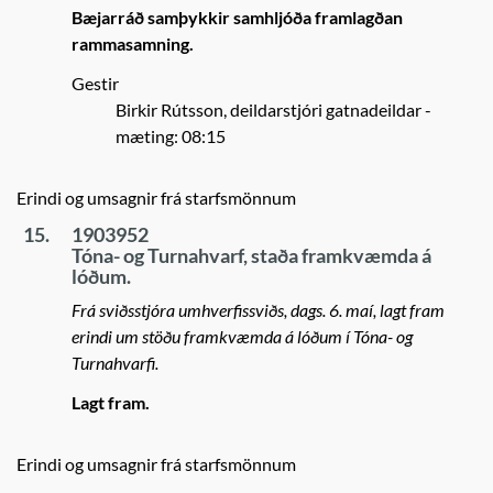
Bæjarráð samþykkir samhljóða framlagðan
rammasamning.
Gestir
Birkir Rútsson, deildarstjóri gatnadeildar
-
mæting: 08:15
Erindi og umsagnir frá starfsmönnum
15.
1903952
Tóna- og Turnahvarf, staða framkvæmda á
lóðum.
Frá sviðsstjóra umhverfissviðs, dags. 6. maí, lagt fram
erindi um stöðu framkvæmda á lóðum í Tóna- og
Turnahvarfi.
Lagt fram.
Erindi og umsagnir frá starfsmönnum