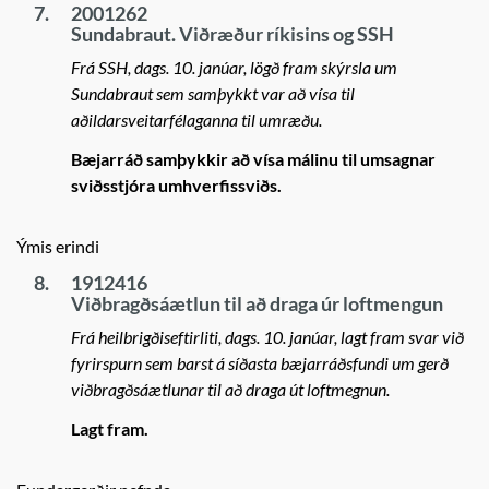
7.
2001262
Sundabraut. Viðræður ríkisins og SSH
Frá SSH, dags. 10. janúar, lögð fram skýrsla um
Sundabraut sem samþykkt var að vísa til
aðildarsveitarfélaganna til umræðu.
Bæjarráð samþykkir að vísa málinu til umsagnar
sviðsstjóra umhverfissviðs.
Ýmis erindi
8.
1912416
Viðbragðsáætlun til að draga úr loftmengun
Frá heilbrigðiseftirliti, dags. 10. janúar, lagt fram svar við
fyrirspurn sem barst á síðasta bæjarráðsfundi um gerð
viðbragðsáætlunar til að draga út loftmegnun.
Lagt fram.