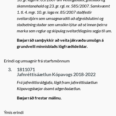
skemmtanahald og 23. gr. rgl. nr. 585/2007. Samkvæmt
1. tl. 4. mgr. 10. gr. laga nr. 85/2007 staðfestir
sveitarstjórn sem umsagnaraðili að afgreiðslutími og
staðsetning staðar sem umsókn lýtur að sé innan þeirra
marka sem reglur og skipulag sveitarfélagsins segja til um.
Bæjarráð samþykkir að veita jákvæða umsögn á
grundvelli minnisblaðs lögfræðideildar.
Erindi og umsagnir frá starfsmönnum
3.
1811071
Jafnréttisáætlun Kópavogs 2018-2022
Frá jafnréttisráðgjafa, lögð fram jafnréttisáætlun
Kópavogsbæjar ásamt aðgerðaáætlun.
Bæjarráð frestar málinu.
Ýmis erindi