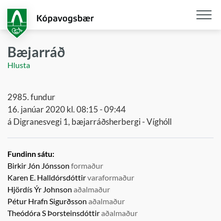
Fara
í
aðalefni
Opna
/
Bæjarráð
loka
Hlusta
snjall
2985. fundur
16. janúar 2020 kl. 08:15 - 09:44
á Digranesvegi 1, bæjarráðsherbergi - Víghóll
Fundinn sátu:
Birkir Jón Jónsson
formaður
Karen E. Halldórsdóttir
varaformaður
Hjördís Ýr Johnson
aðalmaður
Pétur Hrafn Sigurðsson
aðalmaður
Theódóra S Þorsteinsdóttir
aðalmaður