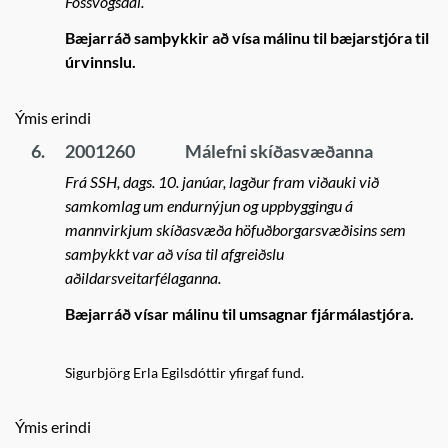
Fossvogsdal.
Bæjarráð samþykkir að vísa málinu til bæjarstjóra til
úrvinnslu.
Ýmis erindi
6.
2001260
Málefni skíðasvæðanna
Frá SSH, dags. 10. janúar, lagður fram viðauki við
samkomlag um endurnýjun og uppbyggingu á
mannvirkjum skíðasvæða höfuðborgarsvæðisins sem
samþykkt var að vísa til afgreiðslu
aðildarsveitarfélaganna.
Bæjarráð vísar málinu til umsagnar fjármálastjóra.
Sigurbjörg Erla Egilsdóttir yfirgaf fund.
Ýmis erindi