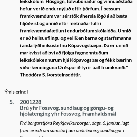
leikskólum. Húsgögn, tölvubúnaður og vinnuaðstaða
hefur verið endurnýjuð eftir þörfum. Í þessum
framkvæmdum var sérstök áhersla lögð á að bæta
hljóðvist og unnið eftir metnaðarfullri
framkvæmdaáætlun í endurbótum skólalóða. Unnið
er að heilsueflingu og vellíðan barna og starfsmanna
í anda lýðheilsustefnu Kópavogsbæjar. Þá er unnið
markvisst að því að fjölga fagmenntuðum
leikskólakennurum hjá Kópavogsbæ og fékk bærinn
viðurkenninguna Orðsporið fyrir það frumkvæði."
Theódóra S. Þorsteinsdóttir.
Ýmis erindi
5.
2001228
Brú yfir Fossvog, sundlaug og göngu- og
hjólatenging yfir Fossvog, Framhaldsmál
Frá borgarstjóra Reykjavíkurborgar, dags. 6. janúar, lagt
fram erindi um samstarf um undirbúning sundlaugar í