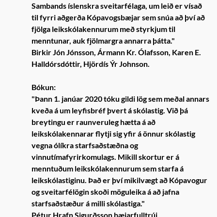
Sambands íslenskra sveitarfélaga, um leið er vísað
til fyrri aðgerða Kópavogsbæjar sem snúa að því að
fjölga leikskólakennurum með styrkjum til
menntunar, auk fjölmargra annarra þátta."
Birkir Jón Jónsson, Ármann Kr. Ólafsson, Karen E.
Halldórsdóttir, Hjördís Ýr Johnson.
Bókun:
"Þann 1. janúar 2020 tóku gildi lög sem meðal annars
kveða á um leyfisbréf þvert á skólastig. Við þá
breytingu er raunveruleg hætta á að
leikskólakennarar flytji sig yfir á önnur skólastig
vegna ólíkra starfsaðstæðna og
vinnutímafyrirkomulags. Mikill skortur er á
menntuðum leikskólakennurum sem starfa á
leikskólastiginu. Það er því mikilvægt að Kópavogur
og sveitarfélögin skoði möguleika á að jafna
starfsaðstæður á milli skólastiga."
Pétur Hrafn Sigurðsson bæjarfulltrúi