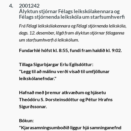
4.
2001242
Ályktun stjórnar Félags leikskólakennara og
Félags stjórnenda leikskóla um starfsumhverfi
Frá Félagi leikskólakennara og Félagi stjórnenda leikskóla,
dags. 12. desember, lögð fram ályktun stjórnar félaganna
um starfsumhverfi á leikskólum.
Fundarhlé hófst kl. 8:55, fundi fram haldið kl. 9:02.
Tillaga Sigurbjargar Erlu Egilsdóttur:
"Legg til að málinu verði vísað til umfjöllunar
leikskólanefndar."
Hafnað með þremur atkvæðum og hjásetu
Theódóru S. Þorsteinsdóttur og Pétur Hrafns
Sigurðssonar.
Bókun:
"Kjarasamningsumboðið liggur hjá samninganefnd