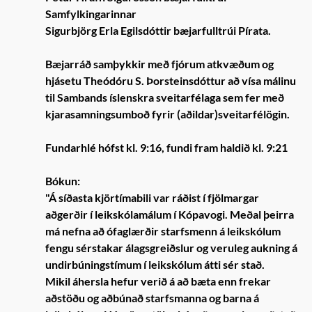
Samfylkingarinnar
Sigurbjörg Erla Egilsdóttir bæjarfulltrúi Pírata.
Bæjarráð samþykkir með fjórum atkvæðum og
hjásetu Theódóru S. Þorsteinsdóttur að vísa málinu
til Sambands íslenskra sveitarfélaga sem fer með
kjarasamningsumboð fyrir (aðildar)sveitarfélögin.
Fundarhlé hófst kl. 9:16, fundi fram haldið kl. 9:21
Bókun:
"Á síðasta kjörtímabili var ráðist í fjölmargar
aðgerðir í leikskólamálum í Kópavogi. Meðal þeirra
má nefna að ófaglærðir starfsmenn á leikskólum
fengu sérstakar álagsgreiðslur og veruleg aukning á
undirbúningstímum í leikskólum átti sér stað.
Mikil áhersla hefur verið á að bæta enn frekar
aðstöðu og aðbúnað starfsmanna og barna á