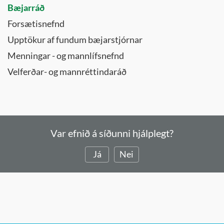
Bæjarráð
Forsætisnefnd
Upptökur af fundum bæjarstjórnar
Menningar - og mannlífsnefnd
Velferðar- og mannréttindaráð
Var efnið á síðunni hjálplegt?
Já
Nei