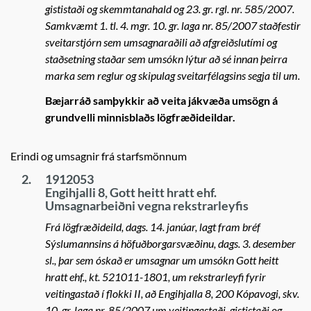
gististaði og skemmtanahald og 23. gr. rgl. nr. 585/2007.
Samkvæmt 1. tl. 4. mgr. 10. gr. laga nr. 85/2007 staðfestir
sveitarstjórn sem umsagnaraðili að afgreiðslutími og
staðsetning staðar sem umsókn lýtur að sé innan þeirra
marka sem reglur og skipulag sveitarfélagsins segja til um.
Bæjarráð samþykkir að veita jákvæða umsögn á
grundvelli minnisblaðs lögfræðideildar.
Erindi og umsagnir frá starfsmönnum
2.
1912053
Engihjalli 8, Gott heitt hratt ehf.
Umsagnarbeiðni vegna rekstrarleyfis
Frá lögfræðideild, dags. 14. janúar, lagt fram bréf
Sýslumannsins á höfuðborgarsvæðinu, dags. 3. desember
sl., þar sem óskað er umsagnar um umsókn Gott heitt
hratt ehf., kt. 521011-1801, um rekstrarleyfi fyrir
veitingastað í flokki II, að Engihjalla 8, 200 Kópavogi, skv.
10. gr. laga nr. 85/2007 um veitingastaði, gististaði og