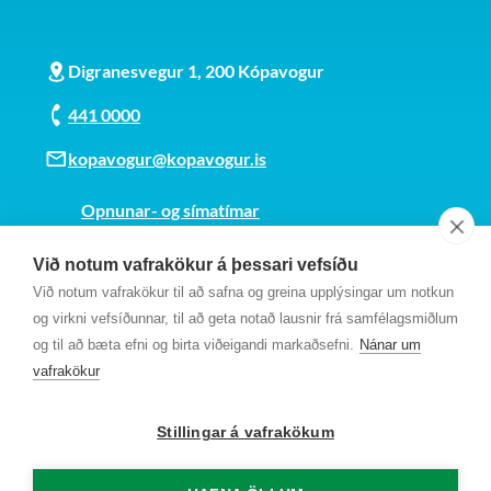
Digranesvegur 1, 200 Kópavogur
441 0000
kopavogur@kopavogur.is
Opnunar- og símatímar
Sjá kort
Við notum vafrakökur á þessari vefsíðu
Kt. 700169-3759
Við notum vafrakökur til að safna og greina upplýsingar um notkun
Fundarmannagátt
og virkni vefsíðunnar, til að geta notað lausnir frá samfélagsmiðlum
og til að bæta efni og birta viðeigandi markaðsefni.
Nánar um
vafrakökur
Stillingar á vafrakökum