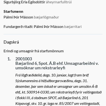
Sigurbjörg Erla Egilsdóttir
áheyrnarfulltrúi
Starfsmenn
Pálmi Þór Másson
bæjarlögmaður
Fundargerð ritaði:
Pálmi Þór Másson
bæjarritari
Dagskrá
Erindi og umsagnir frá starfsmönnum
1.
2001003
Bæjarlind 6, Spot. Á.B ehf. Umsagnarbeiðni v.
umsóknar um rekstrarleyfi
Frá lögfræðideild, dags. 10. janúar, lagt fram bréf
Sýslumannsins á höfuðborgarsvæðinu, dags. 31.
desember, þar sem óskað er umsagnar um umsókn Á-B
ehf., kt. 500914-0330, um rekstrarleyfi fyrir veitingastað
í flokki III, á staðnum SPOT, að Bæjarlind 6, 201
Kópavogi, skv. 10. gr. laga nr. 85/2007 um veitingastaði,