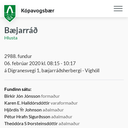
Fara
í
aðalefni
Opna
/
Bæjarráð
loka
Hlusta
snjall
2988. fundur
06. febrúar 2020 kl. 08:15 - 10:17
á Digranesvegi 1, bæjarráðsherbergi - Víghóll
Fundinn sátu:
Birkir Jón Jónsson
formaður
Karen E. Halldórsdóttir
varaformaður
Hjördís Ýr Johnson
aðalmaður
Pétur Hrafn Sigurðsson
aðalmaður
Theódóra S Þorsteinsdóttir
aðalmaður