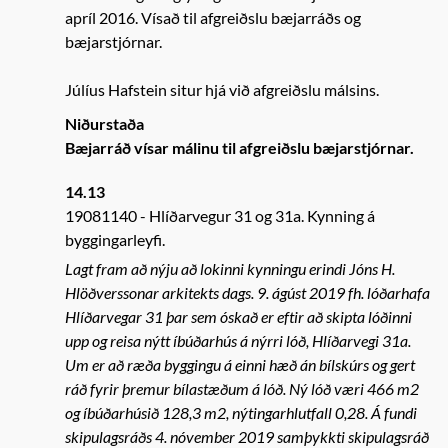
apríl 2016. Vísað til afgreiðslu bæjarráðs og
bæjarstjórnar.
Júlíus Hafstein situr hjá við afgreiðslu málsins.
Niðurstaða
Bæjarráð vísar málinu til afgreiðslu bæjarstjórnar.
14.13
19081140
Hlíðarvegur 31 og 31a. Kynning á
byggingarleyfi.
Lagt fram að nýju að lokinni kynningu erindi Jóns H.
Hlöðverssonar arkitekts dags. 9. ágúst 2019 fh. lóðarhafa
Hlíðarvegar 31 þar sem óskað er eftir að skipta lóðinni
upp og reisa nýtt íbúðarhús á nýrri lóð, Hlíðarvegi 31a.
Um er að ræða byggingu á einni hæð án bílskúrs og gert
ráð fyrir þremur bílastæðum á lóð. Ný lóð væri 466 m2
og íbúðarhúsið 128,3 m2, nýtingarhlutfall 0,28. Á fundi
skipulagsráðs 4. nóvember 2019 samþykkti skipulagsráð