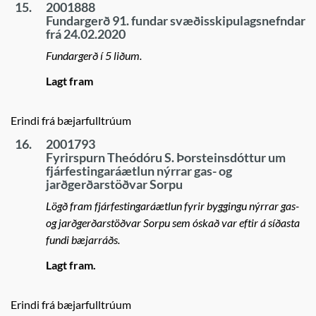
15.
2001888
Fundargerð 91. fundar svæðisskipulagsnefndar
frá 24.02.2020
Fundargerð í 5 liðum.
Lagt fram
Erindi frá bæjarfulltrúum
16.
2001793
Fyrirspurn Theódóru S. Þorsteinsdóttur um
fjárfestingaráætlun nýrrar gas- og
jarðgerðarstöðvar Sorpu
Lögð fram fjárfestingaráætlun fyrir byggingu nýrrar gas-
og jarðgerðarstöðvar Sorpu sem óskað var eftir á síðasta
fundi bæjarráðs.
Lagt fram.
Erindi frá bæjarfulltrúum