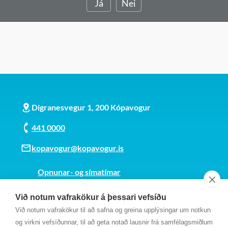
Já
Nei
Digranesvegur 1, 200 Kópavogur
441 0000
kopavogur@kopavogur.is
Opnunar- og símatímar
Sjá kort
Við notum vafrakökur á þessari vefsíðu
Kt. 700169-3759
Við notum vafrakökur til að safna og greina upplýsingar um notkun
Fundarmannagátt
og virkni vefsíðunnar, til að geta notað lausnir frá samfélagsmiðlum