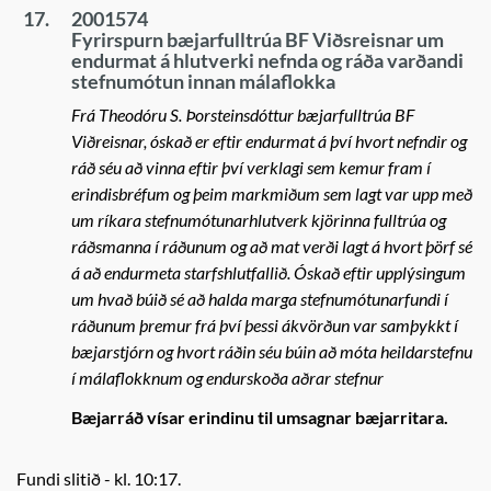
17.
2001574
Fyrirspurn bæjarfulltrúa BF Viðsreisnar um
endurmat á hlutverki nefnda og ráða varðandi
stefnumótun innan málaflokka
Frá Theodóru S. Þorsteinsdóttur bæjarfulltrúa BF
Viðreisnar, óskað er eftir endurmat á því hvort nefndir og
ráð séu að vinna eftir því verklagi sem kemur fram í
erindisbréfum og þeim markmiðum sem lagt var upp með
um ríkara stefnumótunarhlutverk kjörinna fulltrúa og
ráðsmanna í ráðunum og að mat verði lagt á hvort þörf sé
á að endurmeta starfshlutfallið. Óskað eftir upplýsingum
um hvað búið sé að halda marga stefnumótunarfundi í
ráðunum þremur frá því þessi ákvörðun var samþykkt í
bæjarstjórn og hvort ráðin séu búin að móta heildarstefnu
í málaflokknum og endurskoða aðrar stefnur
Bæjarráð vísar erindinu til umsagnar bæjarritara.
Fundi slitið - kl. 10:17.