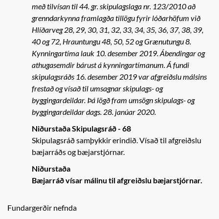
með tilvísan til 44. gr. skipulagslaga nr. 123/2010 að
grenndarkynna framlagða tillögu fyrir lóðarhöfum við
Hlíðarveg 28, 29, 30, 31, 32, 33, 34, 35, 36, 37, 38, 39,
40 og 72, Hrauntungu 48, 50, 52 og Grænutungu 8.
Kynningartíma lauk 10. desember 2019. Ábendingar og
athugasemdir bárust á kynningartímanum. Á fundi
skipulagsráðs 16. desember 2019 var afgreiðslu málsins
frestað og vísað til umsagnar skipulags- og
byggingardeildar. Þá lögð fram umsögn skipulags- og
byggingardeildar dags. 28. janúar 2020.
Niðurstaða Skipulagsráð - 68
Skipulagsráð samþykkir erindið. Vísað til afgreiðslu
bæjarráðs og bæjarstjórnar.
Niðurstaða
Bæjarráð vísar málinu til afgreiðslu bæjarstjórnar.
Fundargerðir nefnda