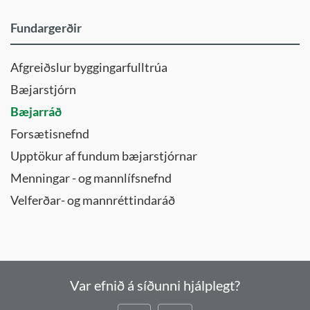
Fundargerðir
Afgreiðslur byggingarfulltrúa
Bæjarstjórn
Bæjarráð
Forsætisnefnd
Upptökur af fundum bæjarstjórnar
Menningar - og mannlífsnefnd
Velferðar- og mannréttindaráð
Var efnið á síðunni hjálplegt?