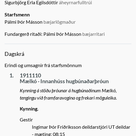
Sigurbjörg Erla Egilsdóttir
áheyrnarfulltrúi
Starfsmenn
Pálmi Þór Másson
bæjarlögmaður
Fundargerð ritaði:
Pálmi Þór Másson
bæjarritari
Dagskrá
Erindi og umsagnir frá starfsmönnum
1.
1911110
Mælkó - Innanhúss hugbúnaðarþróun
Kynning á stöðu þróunar á hugbúnaðinum Mælkó,
tengingu við framfaravogina og frekari möguleika.
Kynning.
Gestir
Ingimar Þór Friðriksson deildarstjóri UT deildar
- mæting: 08:15