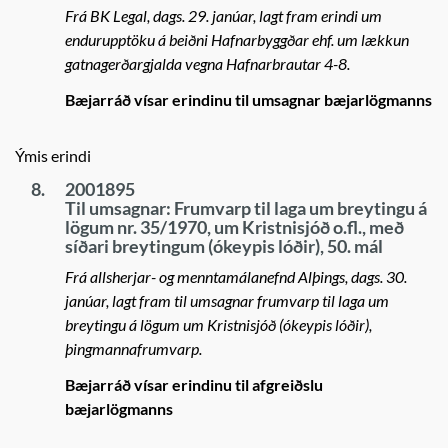
Frá BK Legal, dags. 29. janúar, lagt fram erindi um
endurupptöku á beiðni Hafnarbyggðar ehf. um lækkun
gatnagerðargjalda vegna Hafnarbrautar 4-8.
Bæjarráð vísar erindinu til umsagnar bæjarlögmanns
Ýmis erindi
8.
2001895
Til umsagnar: Frumvarp til laga um breytingu á
lögum nr. 35/1970, um Kristnisjóð o.fl., með
síðari breytingum (ókeypis lóðir), 50. mál
Frá allsherjar- og menntamálanefnd Alþings, dags. 30.
janúar, lagt fram til umsagnar frumvarp til laga um
breytingu á lögum um Kristnisjóð (ókeypis lóðir),
þingmannafrumvarp.
Bæjarráð vísar erindinu til afgreiðslu
bæjarlögmanns