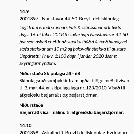
14.9
2001897
Naustavör 44-50. Breytt deiliskipulag.
Lagt fram erindi Gunnars Páls Kristinssonar arkitekts
dags. 16. október 2018 fh. lóðarhafa Naustavarar 44-50
þar sem óskað er eftir að stækka íbúð á 4. hæð þannig að
stofa stækkar um 10 m2 og þaksvalir stækka til austurs.
Uppdrættir í mkv. 1:100 dags. í janúar 2020 ásamt
skýringarmyndum.
Niðurstaða Skipulagsráð - 68
Skipulagsráð samþykkir framlagða tillögu með tilvísan
til 3. mgr. 44. gr. skipulagslaga nr. 123/2010. Vísað til
afgreiðslu bæjarráðs og bæjarstjórnar.
Niðurstaða
Bæjarráð vísar málinu til afgreiðslu bæjarstjórnar.
14.10
2001898
Askalind 1. Breytt deiliskipulag. Fyrirspurn.