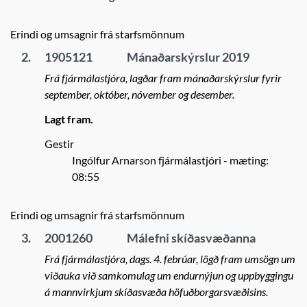
Erindi og umsagnir frá starfsmönnum
2.
1905121
Mánaðarskýrslur 2019
Frá fjármálastjóra, lagðar fram mánaðarskýrslur fyrir
september, október, nóvember og desember.
Lagt fram.
Gestir
Ingólfur Arnarson fjármálastjóri
- mæting:
08:55
Erindi og umsagnir frá starfsmönnum
3.
2001260
Málefni skíðasvæðanna
Frá fjármálastjóra, dags. 4. febrúar, lögð fram umsögn um
viðauka við samkomulag um endurnýjun og uppbyggingu
á mannvirkjum skíðasvæða höfuðborgarsvæðisins.