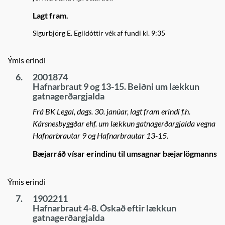
Lagt fram.
Sigurbjörg E. Egildóttir vék af fundi kl. 9:35
Ýmis erindi
6.
2001874
Hafnarbraut 9 og 13-15. Beiðni um lækkun
gatnagerðargjalda
Frá BK Legal, dags. 30. janúar, lagt fram erindi f.h.
Kársnesbyggðar ehf. um lækkun gatnagerðargjalda vegna
Hafnarbrautar 9 og Hafnarbrautar 13-15.
Bæjarráð vísar erindinu til umsagnar bæjarlögmanns
Ýmis erindi
7.
1902211
Hafnarbraut 4-8. Óskað eftir lækkun
gatnagerðargjalda