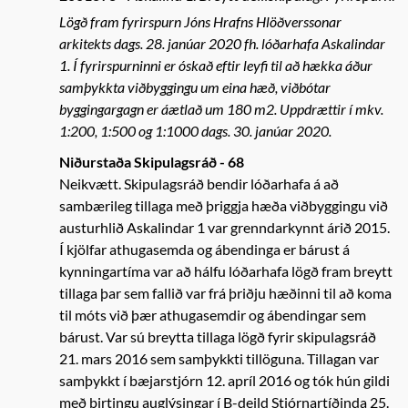
Lögð fram fyrirspurn Jóns Hrafns Hlöðverssonar
arkitekts dags. 28. janúar 2020 fh. lóðarhafa Askalindar
1. Í fyrirspurninni er óskað eftir leyfi til að hækka áður
samþykkta viðbyggingu um eina hæð, viðbótar
byggingargagn er áætlað um 180 m2. Uppdrættir í mkv.
1:200, 1:500 og 1:1000 dags. 30. janúar 2020.
Niðurstaða Skipulagsráð - 68
Neikvætt. Skipulagsráð bendir lóðarhafa á að
sambærileg tillaga með þriggja hæða viðbyggingu við
austurhlið Askalindar 1 var grenndarkynnt árið 2015.
Í kjölfar athugasemda og ábendinga er bárust á
kynningartíma var að hálfu lóðarhafa lögð fram breytt
tillaga þar sem fallið var frá þriðju hæðinni til að koma
til móts við þær athugasemdir og ábendingar sem
bárust. Var sú breytta tillaga lögð fyrir skipulagsráð
21. mars 2016 sem samþykkti tillöguna. Tillagan var
samþykkt í bæjarstjórn 12. apríl 2016 og tók hún gildi
með birtingu auglýsingar í B-deild Stjórnartíðinda 25.