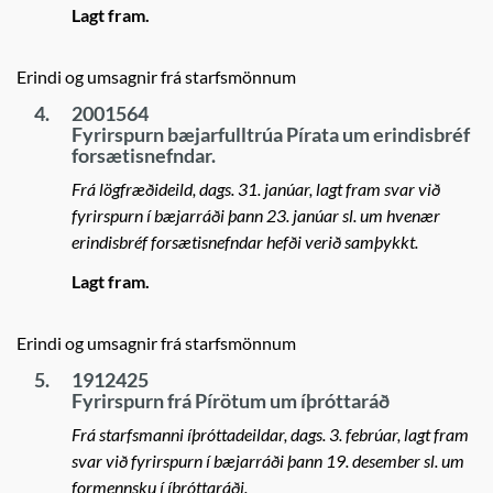
Lagt fram.
Erindi og umsagnir frá starfsmönnum
4.
2001564
Fyrirspurn bæjarfulltrúa Pírata um erindisbréf
forsætisnefndar.
Frá lögfræðideild, dags. 31. janúar, lagt fram svar við
fyrirspurn í bæjarráði þann 23. janúar sl. um hvenær
erindisbréf forsætisnefndar hefði verið samþykkt.
Lagt fram.
Erindi og umsagnir frá starfsmönnum
5.
1912425
Fyrirspurn frá Pírötum um íþróttaráð
Frá starfsmanni íþróttadeildar, dags. 3. febrúar, lagt fram
svar við fyrirspurn í bæjarráði þann 19. desember sl. um
formennsku í íþróttaráði.