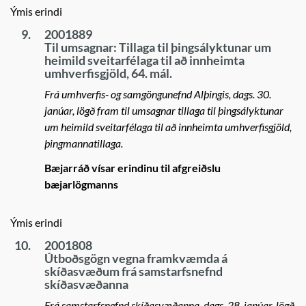
Ýmis erindi
9.
2001889
Til umsagnar: Tillaga til þingsályktunar um
heimild sveitarfélaga til að innheimta
umhverfisgjöld, 64. mál.
Frá umhverfis- og samgöngunefnd Alþingis, dags. 30.
janúar, lögð fram til umsagnar tillaga til þingsályktunar
um heimild sveitarfélaga til að innheimta umhverfisgjöld,
þingmannatillaga.
Bæjarráð vísar erindinu til afgreiðslu
bæjarlögmanns
Ýmis erindi
10.
2001808
Útboðsgögn vegna framkvæmda á
skíðasvæðum frá samstarfsnefnd
skíðasvæðanna
Frá samstarfsnefnd skíðasvæðanna, dags. 28. janúar, lögð