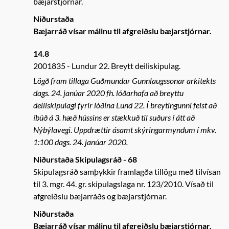
bæjarstjórnar.
Niðurstaða
Bæjarráð vísar málinu til afgreiðslu bæjarstjórnar.
14.8
2001835
Lundur 22. Breytt deiliskipulag.
Lögð fram tillaga Guðmundar Gunnlaugssonar arkitekts
dags. 24. janúar 2020 fh. lóðarhafa að breyttu
deiliskipulagi fyrir lóðina Lund 22. Í breytingunni felst að
íbúð á 3. hæð hússins er stækkuð til suðurs í átt að
Nýbýlavegi. Uppdrættir ásamt skýringarmyndum í mkv.
1:100 dags. 24. janúar 2020.
Niðurstaða Skipulagsráð - 68
Skipulagsráð samþykkir framlagða tillögu með tilvísan
til 3. mgr. 44. gr. skipulagslaga nr. 123/2010. Vísað til
afgreiðslu bæjarráðs og bæjarstjórnar.
Niðurstaða
Bæjarráð vísar málinu til afgreiðslu bæjarstjórnar.