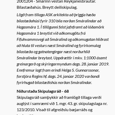
2001204
Smárinn vestan Reykjanesbrautar.
Bílastæðahús. Breytt deiliskipulag.
Lögð fram tillaga ASK arkitekta að þriggja hæða
bílastæðahúsi fyrir 310 bíla norðan Smáralindar að
Hagasmára 1. Í tillögunni felst jafnframt að lóðamörk
Hagasmára 1 breytist við aðkomugötu frá
Fífuhvammsvegi að Smáralind og aðkomugatan hliðrast
að hluta til vesturs næst Smáralind og fyrirkomulag
bílastæða og gatnatengingar næst norðurhlið
Smáralindar breytast. Uppdrættir í mkv. 1:1000 ásamt
greinargerð og skýringarmyndum dags. 28. janúar 2019.
Ennfremur lagt fram erindi Helga S. Gunnarssonar,
forstjóra Regins hf. dags. 24. janúar 2020 varðandi
fyrirhugað bílastæðishús norðan Smáralindar.
Niðurstaða Skipulagsráð - 68
Skipulagsráð samþykkir að framlögð tillaga verði
auglýst í samræmi við 1. mgr. 43. gr. skipulagslaga nr.
123/2010. Vísað til afgreiðslu bæjarráðs og