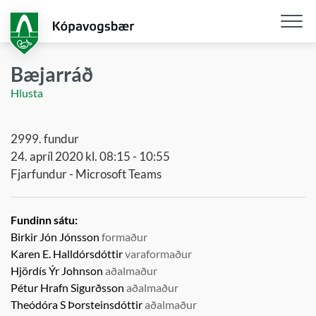
Fara
í
aðalefni
Opna
/
Bæjarráð
loka
Hlusta
snjall
2999. fundur
24. apríl 2020 kl. 08:15 - 10:55
Fjarfundur - Microsoft Teams
Fundinn sátu:
Birkir Jón Jónsson
formaður
Karen E. Halldórsdóttir
varaformaður
Hjördís Ýr Johnson
aðalmaður
Pétur Hrafn Sigurðsson
aðalmaður
Theódóra S Þorsteinsdóttir
aðalmaður