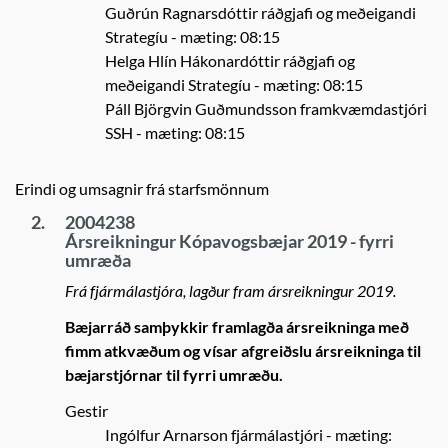
Guðrún Ragnarsdóttir ráðgjafi og meðeigandi
Strategíu
- mæting: 08:15
Helga Hlín Hákonardóttir ráðgjafi og
meðeigandi Strategíu
- mæting: 08:15
Páll Björgvin Guðmundsson framkvæmdastjóri
SSH
- mæting: 08:15
Erindi og umsagnir frá starfsmönnum
2.
2004238
Ársreikningur Kópavogsbæjar 2019 - fyrri
umræða
Frá fjármálastjóra, lagður fram ársreikningur 2019.
Bæjarráð samþykkir framlagða ársreikninga með
fimm atkvæðum og vísar afgreiðslu ársreikninga til
bæjarstjórnar til fyrri umræðu.
Gestir
Ingólfur Arnarson fjármálastjóri
- mæting: