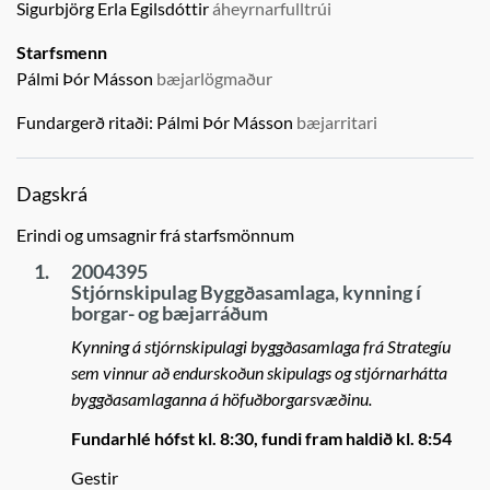
Sigurbjörg Erla Egilsdóttir
áheyrnarfulltrúi
Starfsmenn
Pálmi Þór Másson
bæjarlögmaður
Fundargerð ritaði:
Pálmi Þór Másson
bæjarritari
Dagskrá
Erindi og umsagnir frá starfsmönnum
1.
2004395
Stjórnskipulag Byggðasamlaga, kynning í
borgar- og bæjarráðum
Kynning á stjórnskipulagi byggðasamlaga frá Strategíu
sem vinnur að endurskoðun skipulags og stjórnarhátta
byggðasamlaganna á höfuðborgarsvæðinu.
Fundarhlé hófst kl. 8:30, fundi fram haldið kl. 8:54
Gestir