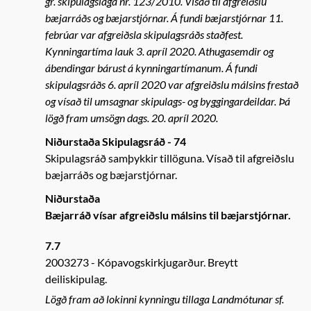
gr. skipulagslaga nr. 123/2010. Vísað til afgreiðslu
bæjarráðs og bæjarstjórnar. Á fundi bæjarstjórnar 11.
febrúar var afgreiðsla skipulagsráðs staðfest.
Kynningartíma lauk 3. apríl 2020. Athugasemdir og
ábendingar bárust á kynningartímanum. Á fundi
skipulagsráðs 6. apríl 2020 var afgreiðslu málsins frestað
og vísað til umsagnar skipulags- og byggingardeildar. Þá
lögð fram umsögn dags. 20. apríl 2020.
Niðurstaða Skipulagsráð - 74
Skipulagsráð samþykkir tillöguna. Vísað til afgreiðslu
bæjarráðs og bæjarstjórnar.
Niðurstaða
Bæjarráð vísar afgreiðslu málsins til bæjarstjórnar.
7.7
2003273
Kópavogskirkjugarður. Breytt
deiliskipulag.
Lögð fram að lokinni kynningu tillaga Landmótunar sf.