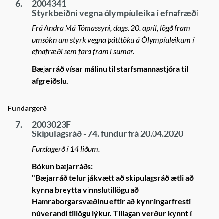
6.
2004341
Styrkbeiðni vegna ólympíuleika í efnafræði
Frá Andra Má Tómassyni, dags. 20. apríl, lögð fram
umsókn um styrk vegna þátttöku á Ólympíuleikum í
efnafræði sem fara fram í sumar.
Bæjarráð vísar málinu til starfsmannastjóra til
afgreiðslu.
Fundargerð
7.
2003023F
Skipulagsráð - 74. fundur frá 20.04.2020
Fundagerð í 14 liðum.
Bókun bæjarráðs:
"Bæjarráð telur jákvætt að skipulagsráð ætli að
kynna breytta vinnslutillögu að
Hamraborgarsvæðinu eftir að kynningarfresti
núverandi tillögu lýkur. Tillagan verður kynnt í