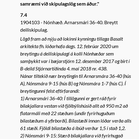
samræmi við skipulagslög sem áður."
7.4
1904103
Nónhæð. Arnarsmári 36-40. Breytt
deiliskipulag.
Lögð fram að nýju að lokinni kynningu tillaga Basalt
arkitekta fh. lóðarhafa dags. 12. febrúar 2020 um
breytingu á deiliskipulagi á kolli Nónhæðar sem
samþykkt var í bæjarstjórn 12. desember 2017 og birt í
B-deild Stjórnartíðinda 4. maí 2018 nr. 438.
Nánar tiltekið nær breytingin til Arnarsmára 36-40 (hús
A), Nónsmára 9-15 (hús B) og Nónsmára 1-7 (hús C). Í
breytingunni felst eftirfarandi:
1) Arnarsmári 36-40: Í tillögunni er gert ráð fyrir
bílakjallara vestan við fjölbýlishúsið allt að 950 m2 að
flatarmáli með 22 stæðum (undir fyrirhuguðum
bílastæðum á yfirborði). Bílastæði innan lóðar verða alls
61 stæði. Fjöldi bílastæða á íbúð verður 1,5 í stað 1,2.
2) Nónsmári 9-15: Stærð bílakjallara við fyrirhugað