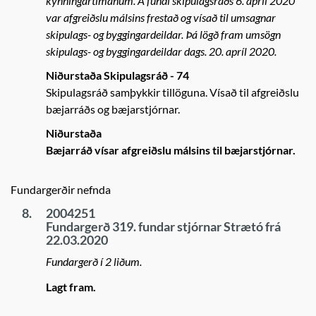
kynningartímanum. Á fundi skipulagsráðs 6. apríl 2020
var afgreiðslu málsins frestað og vísað til umsagnar
skipulags- og byggingardeildar. Þá lögð fram umsögn
skipulags- og byggingardeildar dags. 20. apríl 2020.
Niðurstaða Skipulagsráð - 74
Skipulagsráð samþykkir tillöguna. Vísað til afgreiðslu
bæjarráðs og bæjarstjórnar.
Niðurstaða
Bæjarráð vísar afgreiðslu málsins til bæjarstjórnar.
Fundargerðir nefnda
8.
2004251
Fundargerð 319. fundar stjórnar Strætó frá
22.03.2020
Fundargerð í 2 liðum.
Lagt fram.