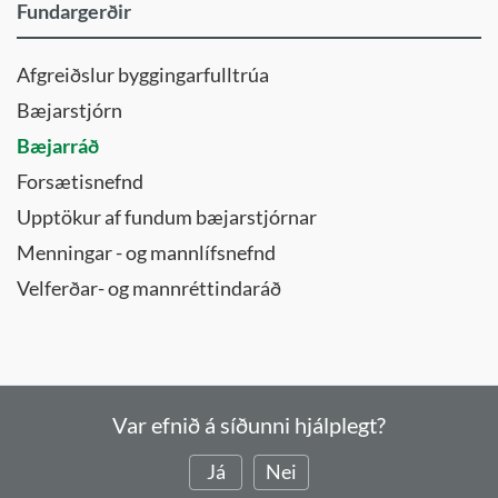
Fundargerðir
Afgreiðslur byggingarfulltrúa
Bæjarstjórn
Bæjarráð
Forsætisnefnd
Upptökur af fundum bæjarstjórnar
Menningar - og mannlífsnefnd
Velferðar- og mannréttindaráð
Var efnið á síðunni hjálplegt?
Já
Nei