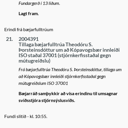
Fundargerð í 13 liðum.
Lagt fram.
Erindi frá bæjarfulltrúum
21.
2004391
Tillaga bæjarfulltrúa Theodóru S.
Þorsteinsdóttur um að Kópavogsbær innleiði
ISO staðal 37001 (stjórnkerfisstaðal gegn
mútugreiðslu)
Frá bæjarfulltrúa Theodóru S. Þorsteinsdóttur, tillaga um
að Kópavogsbær innleiði stjórnkerfisstaðal gegn
mútugreiðslum ISO 37001
Bæjarráð samþykkir að vísa erindinu til umsagnar
sviðsstjóra stjórnsýslusviðs.
Fundi slitið - kl. 10:55.