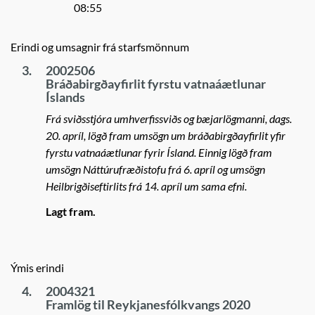
08:55
Erindi og umsagnir frá starfsmönnum
3.
2002506
Bráðabirgðayfirlit fyrstu vatnaáætlunar
Íslands
Frá sviðsstjóra umhverfissviðs og bæjarlögmanni, dags.
20. apríl, lögð fram umsögn um bráðabirgðayfirlit yfir
fyrstu vatnaáætlunar fyrir Ísland. Einnig lögð fram
umsögn Náttúrufræðistofu frá 6. apríl og umsögn
Heilbrigðiseftirlits frá 14. apríl um sama efni.
Lagt fram.
Ýmis erindi
4.
2004321
Framlög til Reykjanesfólkvangs 2020