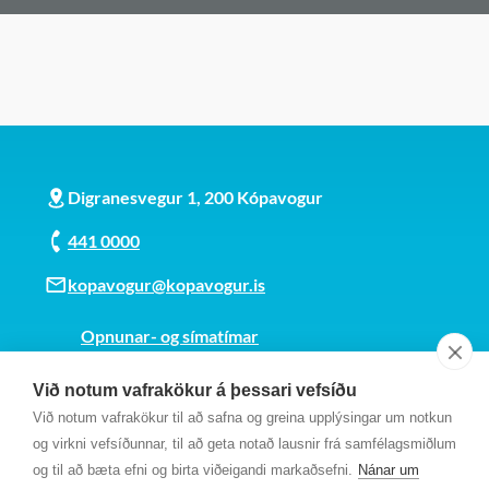
Digranesvegur 1, 200 Kópavogur
441 0000
kopavogur@kopavogur.is
Opnunar- og símatímar
Sjá kort
Við notum vafrakökur á þessari vefsíðu
Kt. 700169-3759
Við notum vafrakökur til að safna og greina upplýsingar um notkun
Fundarmannagátt
og virkni vefsíðunnar, til að geta notað lausnir frá samfélagsmiðlum
og til að bæta efni og birta viðeigandi markaðsefni.
Nánar um