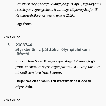
Frá stjórn Reykjanesfólkvangs, dags. 8. apríl, lagður fram
reikningur vegna greiðslu fraamlags Kópavogsbæjar til
Reykjanesfólkvangs vegna ársins 2020.
Lagt fram.
Ýmis erindi
5.
2003744
Styrkbeiðni v. þátttöku í ólympíuleikum í
líffræði
Frá Kjartani Þorra Kristjánssyni, dags. 17. mars, lögð
fram umsókn um styrk vegna þátttöku á Ólympíuleikum í
lífrræði sem fara fram í sumar.
Bæjarráð vísar málinu til starfsmannastjóra til
afgreiðslu.
Ýmis erindi