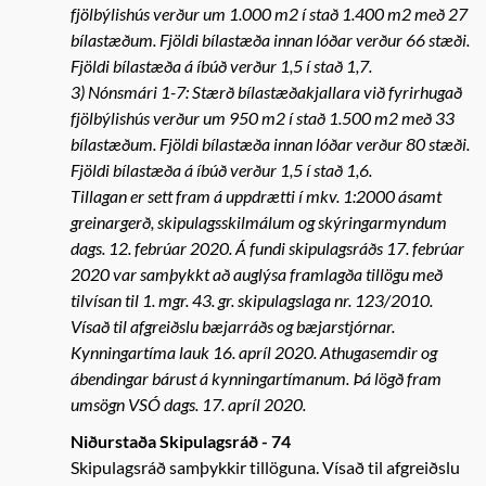
fjölbýlishús verður um 1.000 m2 í stað 1.400 m2 með 27
bílastæðum. Fjöldi bílastæða innan lóðar verður 66 stæði.
Fjöldi bílastæða á íbúð verður 1,5 í stað 1,7.
3) Nónsmári 1-7: Stærð bílastæðakjallara við fyrirhugað
fjölbýlishús verður um 950 m2 í stað 1.500 m2 með 33
bílastæðum. Fjöldi bílastæða innan lóðar verður 80 stæði.
Fjöldi bílastæða á íbúð verður 1,5 í stað 1,6.
Tillagan er sett fram á uppdrætti í mkv. 1:2000 ásamt
greinargerð, skipulagsskilmálum og skýringarmyndum
dags. 12. febrúar 2020. Á fundi skipulagsráðs 17. febrúar
2020 var samþykkt að auglýsa framlagða tillögu með
tilvísan til 1. mgr. 43. gr. skipulagslaga nr. 123/2010.
Vísað til afgreiðslu bæjarráðs og bæjarstjórnar.
Kynningartíma lauk 16. apríl 2020. Athugasemdir og
ábendingar bárust á kynningartímanum. Þá lögð fram
umsögn VSÓ dags. 17. apríl 2020.
Niðurstaða Skipulagsráð - 74
Skipulagsráð samþykkir tillöguna. Vísað til afgreiðslu