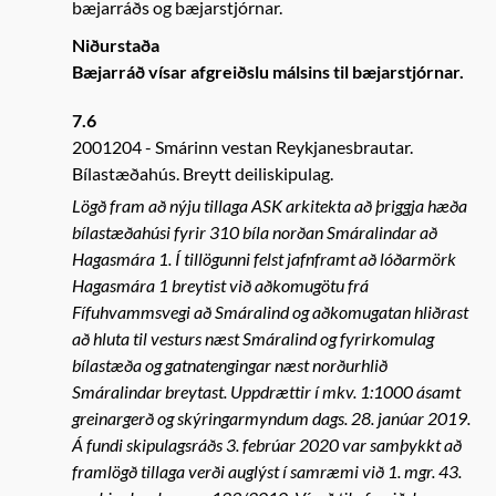
bæjarráðs og bæjarstjórnar.
Niðurstaða
Bæjarráð vísar afgreiðslu málsins til bæjarstjórnar.
7.6
2001204
Smárinn vestan Reykjanesbrautar.
Bílastæðahús. Breytt deiliskipulag.
Lögð fram að nýju tillaga ASK arkitekta að þriggja hæða
bílastæðahúsi fyrir 310 bíla norðan Smáralindar að
Hagasmára 1. Í tillögunni felst jafnframt að lóðarmörk
Hagasmára 1 breytist við aðkomugötu frá
Fífuhvammsvegi að Smáralind og aðkomugatan hliðrast
að hluta til vesturs næst Smáralind og fyrirkomulag
bílastæða og gatnatengingar næst norðurhlið
Smáralindar breytast. Uppdrættir í mkv. 1:1000 ásamt
greinargerð og skýringarmyndum dags. 28. janúar 2019.
Á fundi skipulagsráðs 3. febrúar 2020 var samþykkt að
framlögð tillaga verði auglýst í samræmi við 1. mgr. 43.