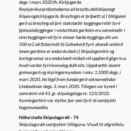
dags. í mars 2020 fh. Kirkjugarða
Reykjavíkurprófastsdæma að breyttu deiliskipulagi
Kópavogskirkjugarðs. Breytingin er þríþætt: a) Í tillögunni
gerð sú breyting að þrír stakstæðir byggingarreitir fyrir
þjónustubyggingar í vesturhluta garðsins eru sameinaðir í
einn byggingarreit fyrir einnar hæða byggingu alls um
500 m2 að flatarmáli b) Gatnakerfi fyrir akandi umferð
innan garðsins er endurskoðað c) Skipulagsmörk og
kortagrunnur eru endurbætt miðað við uppfærð gögn m.a.
hvað varðar fyrirkomulag duftreits. Uppdrættir ásamt
greinargerð og skýringarmyndum í mkv. 1:1000 dags. í
mars 2020. Þá lögð fram fundargerð sóknarnefndar
Lindasóknar dags. 3. mars 2020. Tillagan var kynnt í
samræmi við 43. gr. skipulagslaga nr. 123/2010.
Kynningartími var styttur þar sem fyrir lá samþykki
hagsmunaaðila.
Niðurstaða Skipulagsráð - 74
Skipulagsráð samþykkir tillöguna. Vísað til afgreiðslu