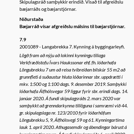
Skipulagsráð samþykkir erindið. Vísað til afgreiðslu
bæjarráðs og bæjarstjórnar.
Niðurstaða
Bæjarráð vísar afgreiðslu málsins til bæjarstjórnar.
7.9
2001089
Langabrekka 7. Kynning á byggingarleyfi.
Lögð fram að nýju að lokinni kynningu tillaga
Verkfræðistofu Ívars Haukssonar ehf. fh. lóðarhafa
Löngubrekku 7 um að reisa tvíbreiðan bílskúr 55 m2 að
grunnfleti á suðaustur hluta lóðarinnar sbr. uppdrætti í
mkv. 1:500 og 1:100 dags. 9. desember 2019. Samþykki
lóðarhafa Álfhólsvegar 59 liggur fyrir sbr. erindi dags. 14.
janúar 2020. Á fundi skipulagsráðs 2. mars 2020 var
samþykkt að grenndarkynna tillöguna í samræmi við 44.
gr. skipulagslaga nr. 123/2010 fyrir lóðarhöfum
Löngubrekku 5, 9, Álfhólsvegi 59 og 61. Kynningartíma
lauk 1. apríl 2020. Athugasemdir og ábendingar bárust á