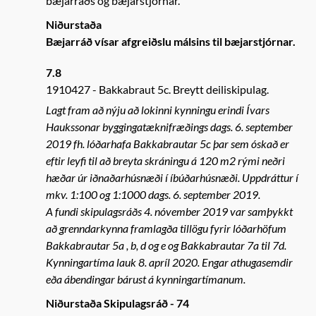
bæjarráðs og bæjarstjórnar.
Niðurstaða
Bæjarráð vísar afgreiðslu málsins til bæjarstjórnar.
7.8
1910427
Bakkabraut 5c. Breytt deiliskipulag.
Lagt fram að nýju að lokinni kynningu erindi Ívars
Haukssonar byggingatæknifræðings dags. 6. september
2019 fh. lóðarhafa Bakkabrautar 5c þar sem óskað er
eftir leyfi til að breyta skráningu á 120 m2 rými neðri
hæðar úr iðnaðarhúsnæði í íbúðarhúsnæði. Uppdráttur í
mkv. 1:100 og 1:1000 dags. 6. september 2019.
A fundi skipulagsráðs 4. nóvember 2019 var samþykkt
að grenndarkynna framlagða tillögu fyrir lóðarhöfum
Bakkabrautar 5a , b, d og e og Bakkabrautar 7a til 7d.
Kynningartíma lauk 8. apríl 2020. Engar athugasemdir
eða ábendingar bárust á kynningartímanum.
Niðurstaða Skipulagsráð - 74