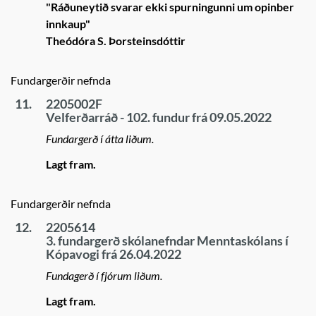
"Ráðuneytið svarar ekki spurningunni um opinber
innkaup"
Theódóra S. Þorsteinsdóttir
Fundargerðir nefnda
11.
2205002F
Velferðarráð - 102. fundur frá 09.05.2022
Fundargerð í átta liðum.
Lagt fram.
Fundargerðir nefnda
12.
2205614
3. fundargerð skólanefndar Menntaskólans í
Kópavogi frá 26.04.2022
Fundagerð í fjórum liðum.
Lagt fram.