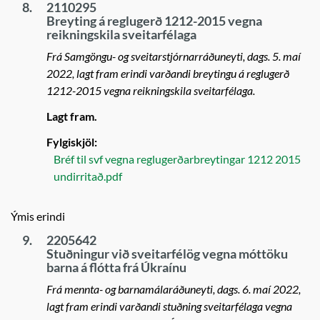
8.
2110295
Breyting á reglugerð 1212-2015 vegna
reikningskila sveitarfélaga
Frá Samgöngu- og sveitarstjórnarráðuneyti, dags. 5. maí
2022, lagt fram erindi varðandi breytingu á reglugerð
1212-2015 vegna reikningskila sveitarfélaga.
Lagt fram.
Fylgiskjöl:
Bréf til svf vegna reglugerðarbreytingar 1212 2015
undirritað.pdf
Ýmis erindi
9.
2205642
Stuðningur við sveitarfélög vegna móttöku
barna á flótta frá Úkraínu
Frá mennta- og barnamálaráðuneyti, dags. 6. maí 2022,
lagt fram erindi varðandi stuðning sveitarfélaga vegna