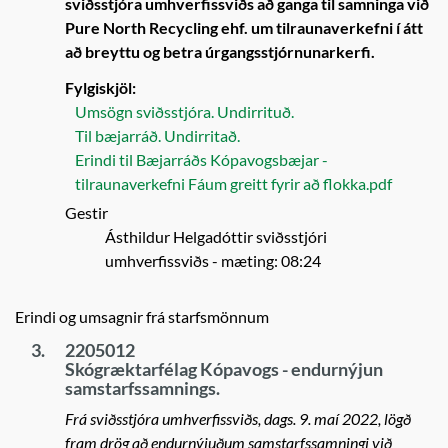
sviðsstjóra umhverfissviðs að ganga til samninga við
Pure North Recycling ehf. um tilraunaverkefni í átt
að breyttu og betra úrgangsstjórnunarkerfi.
Fylgiskjöl:
Umsögn sviðsstjóra. Undirrituð.
Til bæjarráð. Undirritað.
Erindi til Bæjarráðs Kópavogsbæjar -
tilraunaverkefni Fáum greitt fyrir að flokka.pdf
Gestir
Ásthildur Helgadóttir sviðsstjóri
umhverfissviðs
- mæting: 08:24
Erindi og umsagnir frá starfsmönnum
3.
2205012
Skógræktarfélag Kópavogs - endurnýjun
samstarfssamnings.
Frá sviðsstjóra umhverfissviðs, dags. 9. maí 2022, lögð
fram drög að endurnýjuðum samstarfssamningi við