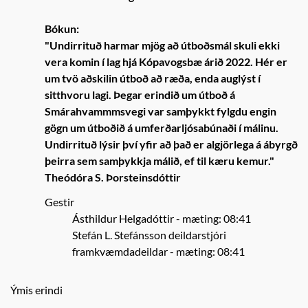
Bókun:
"Undirrituð harmar mjög að útboðsmál skuli ekki
vera komin í lag hjá Kópavogsbæ árið 2022. Hér er
um tvö aðskilin útboð að ræða, enda auglýst í
sitthvoru lagi. Þegar erindið um útboð á
Smárahvammmsvegi var samþykkt fylgdu engin
gögn um útboðið á umferðarljósabúnaði í málinu.
Undirrituð lýsir því yfir að það er algjörlega á ábyrgð
þeirra sem samþykkja málið, ef til kæru kemur."
Theódóra S. Þorsteinsdóttir
Gestir
Ásthildur Helgadóttir
- mæting: 08:41
Stefán L. Stefánsson deildarstjóri
framkvæmdadeildar
- mæting: 08:41
Ýmis erindi