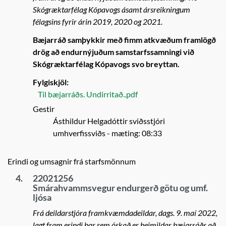
Skógræktarfélag Kópavogs ásamt ársreikningum
félagsins fyrir árin 2019, 2020 og 2021.
Bæjarráð samþykkir með fimm atkvæðum framlögð
drög að endurnýjuðum samstarfssamningi við
Skógræktarfélag Kópavogs svo breyttan.
Fylgiskjöl:
Til bæjarráðs. Undirritað..pdf
Gestir
Ásthildur Helgadóttir sviðsstjóri
umhverfissviðs
- mæting: 08:33
Erindi og umsagnir frá starfsmönnum
4.
22021256
Smárahvammsvegur endurgerð götu og umf.
ljósa
Frá deildarstjóra framkvæmdadeildar, dags. 9. maí 2022,
lagt fram erindi þar sem óskað er heimildar bæjarráðs að