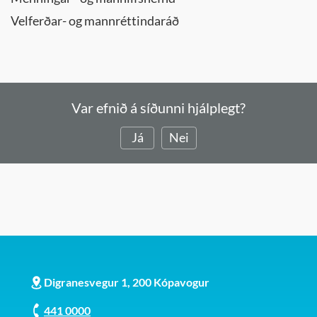
Velferðar- og mannréttindaráð
Var efnið á síðunni hjálplegt?
Já
Nei
Digranesvegur 1, 200 Kópavogur
441 0000