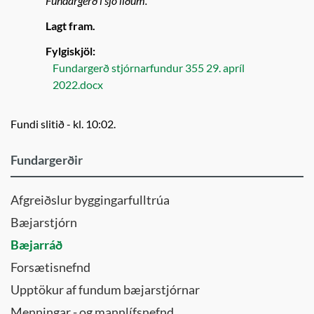
Fundargerð í sjö liðum.
Lagt fram.
Fylgiskjöl:
Fundargerð stjórnarfundur 355 29. apríl
2022.docx
Fundi slitið - kl. 10:02.
Fundargerðir
Afgreiðslur byggingarfulltrúa
Bæjarstjórn
Bæjarráð
Forsætisnefnd
Upptökur af fundum bæjarstjórnar
Menningar - og mannlífsnefnd