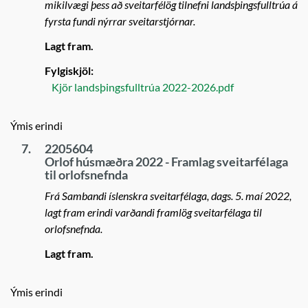
mikilvægi þess að sveitarfélög tilnefni landsþingsfulltrúa á
fyrsta fundi nýrrar sveitarstjórnar.
Lagt fram.
Fylgiskjöl:
Kjör landsþingsfulltrúa 2022-2026.pdf
Ýmis erindi
7.
2205604
Orlof húsmæðra 2022 - Framlag sveitarfélaga
til orlofsnefnda
Frá Sambandi íslenskra sveitarfélaga, dags. 5. maí 2022,
lagt fram erindi varðandi framlög sveitarfélaga til
orlofsnefnda.
Lagt fram.
Ýmis erindi