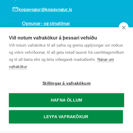
kopavogur@kopavogur.is
Opnunar- og símatímar
Sjá kort
Við notum vafrakökur á þessari vefsíðu
Kt. 700169-3759
Við notum vafrakökur til að safna og greina upplýsingar um notkun
Fundarmannagátt
og virkni vefsíðunnar, til að geta notað lausnir frá samfélagsmiðlum
og til að bæta efni og birta viðeigandi markaðsefni.
Nánar um
vafrakökur
Stillingar á vafrakökum
HAFNA ÖLLUM
LEYFA VAFRAKÖKUR