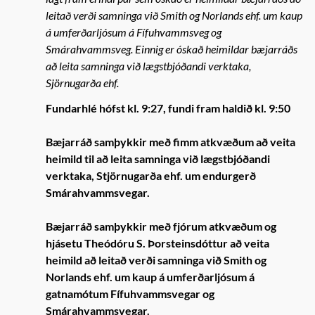
leitað verði samninga við Smith og Norlands ehf. um kaup
á umferðarljósum á Fífuhvammsveg og
Smárahvammsveg. Einnig er óskað heimildar bæjarráðs
að leita samninga við lægstbjóðandi verktaka,
Sjörnugarða ehf.
Fundarhlé hófst kl. 9:27, fundi fram haldið kl. 9:50
Bæjarráð samþykkir með fimm atkvæðum að veita
heimild til að leita samninga við lægstbjóðandi
verktaka, Stjörnugarða ehf. um endurgerð
Smárahvammsvegar.
Bæjarráð samþykkir með fjórum atkvæðum og
hjásetu Theódóru S. Þorsteinsdóttur að veita
heimild að leitað verði samninga við Smith og
Norlands ehf. um kaup á umferðarljósum á
gatnamótum Fífuhvammsvegar og
Smárahvammsvegar.