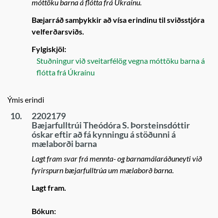
móttöku barna á flótta frá Úkraínu.
Bæjarráð samþykkir að vísa erindinu til sviðsstjóra
velferðarsviðs.
Fylgiskjöl:
Stuðningur við sveitarfélög vegna móttöku barna á
flótta frá Úkraínu
Ýmis erindi
10.
2202179
Bæjarfulltrúi Theódóra S. Þorsteinsdóttir
óskar eftir að fá kynningu á stöðunni á
mælaborði barna
Lagt fram svar frá mennta- og barnamálaráðuneyti við
fyrirspurn bæjarfulltrúa um mælaborð barna.
Lagt fram.
Bókun: