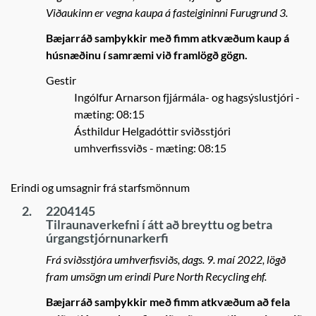
Viðaukinn er vegna kaupa á fasteigininni Furugrund 3.
Bæjarráð samþykkir með fimm atkvæðum kaup á
húsnæðinu í samræmi við framlögð gögn.
Gestir
Ingólfur Arnarson fjjármála- og hagsýslustjóri
-
mæting: 08:15
Ásthildur Helgadóttir sviðsstjóri
umhverfissviðs
- mæting: 08:15
Erindi og umsagnir frá starfsmönnum
2.
2204145
Tilraunaverkefni í átt að breyttu og betra
úrgangstjórnunarkerfi
Frá sviðsstjóra umhverfisviðs, dags. 9. maí 2022, lögð
fram umsögn um erindi Pure North Recycling ehf.
Bæjarráð samþykkir með fimm atkvæðum að fela