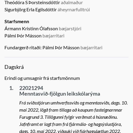
Theódóra S Þorsteinsdóttir
aðalmaður
Sigurbjörg Erla Egilsdóttir
áheyrnarfulltrúi
Starfsmenn
Ármann Kristinn Ólafsson
bæjarstjóri
Pálmi Þór Másson
bæjarritari
Fundargerð ritaði:
Pálmi Þór Másson
bæjarritari
Dagskrá
Erindi og umsagnir frá starfsmönnum
1.
22021294
Menntasvið-fjölgun leikskólarýma
Frá sviðsstjórun umhverfissviðs og menntasviðs, dags. 10.
maí 2022, lögð fram tillaga að kaupum fasteignarnnar
Furugrund 3. Tillögunni fylgir verðmat á húsnæðinu.
Jafnframt er lagt fram frá fjármála- og hagsýslustjóra,
dags. 10. maí 2022, viðauki við fjárhagsáætlun 2022.