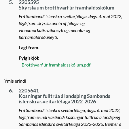
5.
2205595
Skýrsla um brotthvarf úr framhaldsskólum
Frá Sambandi íslenskra sveitarfélaga, dags. 4. maí 2022,
lögð fram skýrsla unnin af félags- og
vinnumarkaðsráðuneyti og mennta- og
barnamálaráðuneyti.
Lagt fram.
Fylgiskjöl:
Brotthvarf úr framhaldsskólum.pdf
Ýmis erindi
6.
2205641
Kosningar fulltrúa á landsþing Sambands
íslenskra sveitarfélaga 2022-2026
Frá Sambandi íslenkra sveitarfélaga, dags. 6. maí 2022,
lagt fram erindi varðandi kosningar fulltrúa á landsþing
Sambands íslenskra sveitarfélaga 2022-2026. Bent er á