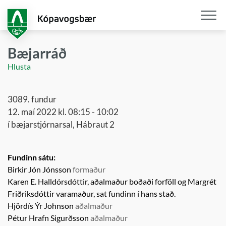
Fara
í
aðalefni
Opna
/
Bæjarráð
loka
Hlusta
snjall
3089. fundur
12. maí 2022 kl. 08:15 - 10:02
í bæjarstjórnarsal, Hábraut 2
Fundinn sátu:
Birkir Jón Jónsson
formaður
Karen E. Halldórsdóttir, aðalmaður boðaði forföll og
Margrét
Friðriksdóttir
varamaður,
sat fundinn í hans stað.
Hjördís Ýr Johnson
aðalmaður
Pétur Hrafn Sigurðsson
aðalmaður