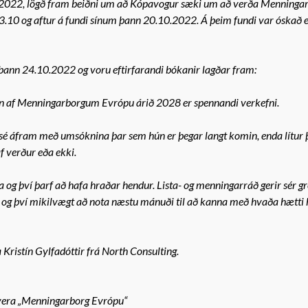
.2022, lögð fram beiðni um að Kópavogur sæki um að verða Menninga
.10 og aftur á fundi sínum þann 20.10.2022. Á þeim fundi var óskað e
ann 24.10.2022 og voru eftirfarandi bókanir lagðar fram:
ein af Menningarborgum Evrópu árið 2028 er spennandi verkefni.
sé áfram með umsóknina þar sem hún er þegar langt komin, enda lítur 
f verður eða ekki.
 því þarf að hafa hraðar hendur. Lista- og menningarráð gerir sér gre
i og því mikilvægt að nota næstu mánuði til að kanna með hvaða hætti
Kristín Gylfadóttir frá North Consulting.
vera „Menningarborg Evrópu“