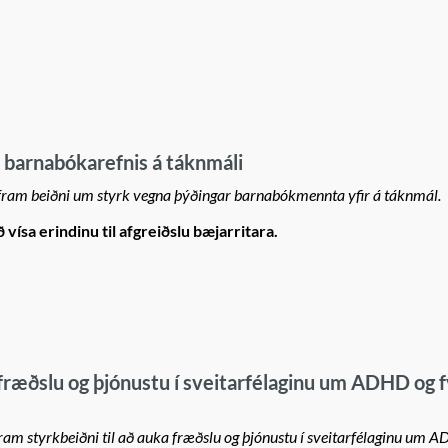
 barnabókarefnis á táknmáli
 fram beiðni um styrk vegna þýðingar barnabókmennta yfir á táknmál.
sa erindinu til afgreiðslu bæjarritara.
 fræðslu og þjónustu í sveitarfélaginu um ADHD og f
m styrkbeiðni til að auka fræðslu og þjónustu í sveitarfélaginu um 