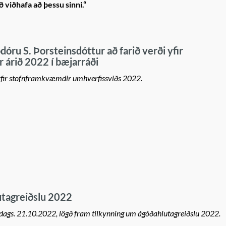
 viðhafa að þessu sinni.“
óru S. Þorsteinsdóttur að farið verði yfir
 árið 2022 í bæjarráði
a yfir stofnframkvæmdir umhverfissviðs 2022.
utagreiðslu 2022
 dags. 21.10.2022, lögð fram tilkynning um ágóðahlutagreiðslu 2022.