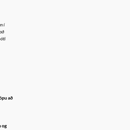
n í
 að
óti
ópu að
n og