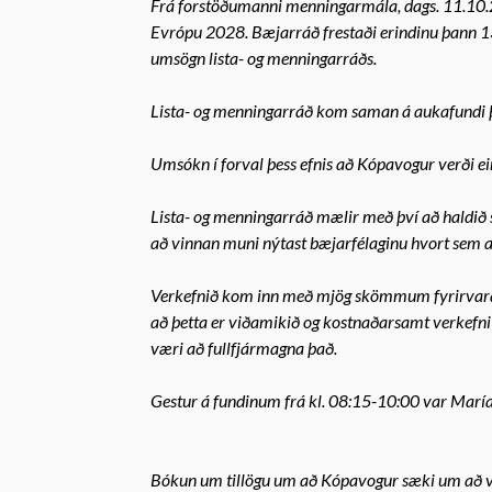
Frá forstöðumanni menningarmála, dags. 11.10
Evrópu 2028. Bæjarráð frestaði erindinu þann 13
umsögn lista- og menningarráðs.
Lista- og menningarráð kom saman á aukafundi þ
Umsókn í forval þess efnis að Kópavogur verði 
Lista- og menningarráð mælir með því að haldið 
að vinnan muni nýtast bæjarfélaginu hvort sem a
Verkefnið kom inn með mjög skömmum fyrirvara og
að þetta er viðamikið og kostnaðarsamt verkefn
væri að fullfjármagna það.
Gestur á fundinum frá kl. 08:15-10:00 var María 
Bókun um tillögu um að Kópavogur sæki um að 