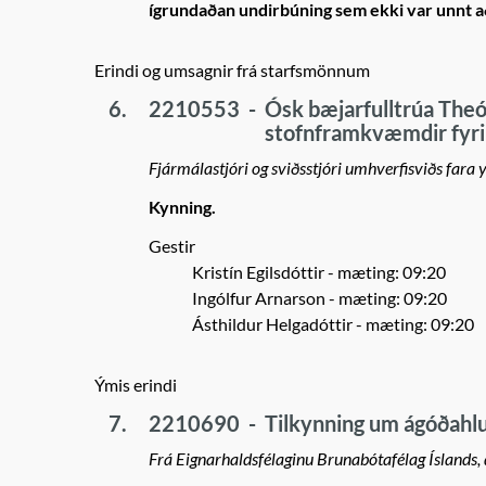
ígrundaðan undirbúning sem ekki var unnt að
Erindi og umsagnir frá starfsmönnum
6.
2210553
-
Ósk bæjarfulltrúa Theód
stofnframkvæmdir fyrir
Fjármálastjóri og sviðsstjóri umhverfisviðs far
Kynning.
Gestir
Kristín Egilsdóttir
- mæting: 09:20
Ingólfur Arnarson
- mæting: 09:20
Ásthildur Helgadóttir
- mæting: 09:20
Ýmis erindi
7.
2210690
-
Tilkynning um ágóðahl
Frá Eignarhaldsfélaginu Brunabótafélag Íslands,