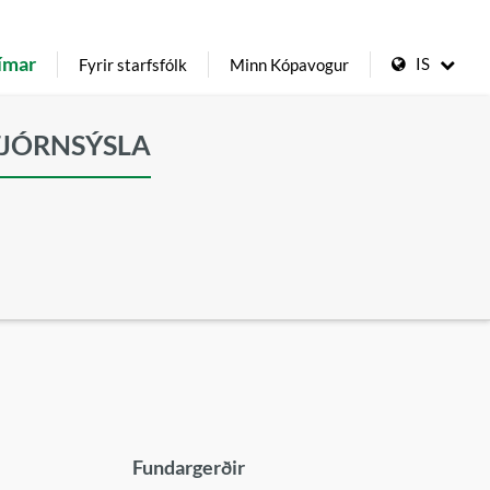
ímar
IS
Fyrir starfsfólk
Minn Kópavogur
TJÓRNSÝSLA
Fundargerðir