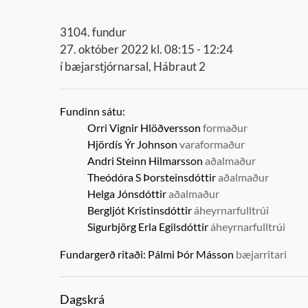
3104. fundur
27. október 2022 kl. 08:15 - 12:24
í bæjarstjórnarsal, Hábraut 2
Fundinn sátu:
Orri Vignir Hlöðversson
formaður
Hjördís Ýr Johnson
varaformaður
Andri Steinn Hilmarsson
aðalmaður
Theódóra S Þorsteinsdóttir
aðalmaður
Helga Jónsdóttir
aðalmaður
Bergljót Kristinsdóttir
áheyrnarfulltrúi
Sigurbjörg Erla Egilsdóttir
áheyrnarfulltrúi
Fundargerð ritaði:
Pálmi Þór Másson
bæjarritari
Dagskrá