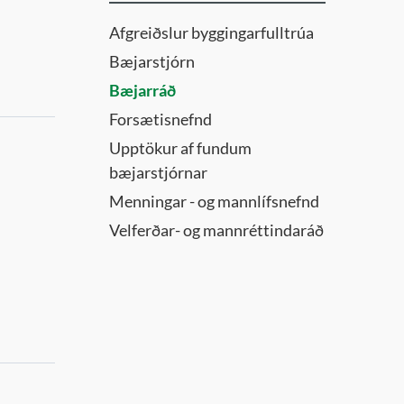
Afgreiðslur byggingarfulltrúa
Bæjarstjórn
Bæjarráð
Forsætisnefnd
Upptökur af fundum
bæjarstjórnar
Menningar - og mannlífsnefnd
Velferðar- og mannréttindaráð