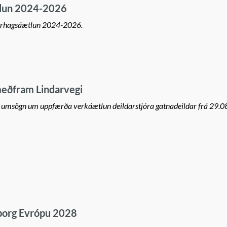
ætlun 2024-2026
fjárhagsáætlun 2024-2026.
meðfram Lindarvegi
m umsögn um uppfærða verkáætlun deildarstjóra gatnadeildar frá 29.0
org Evrópu 2028