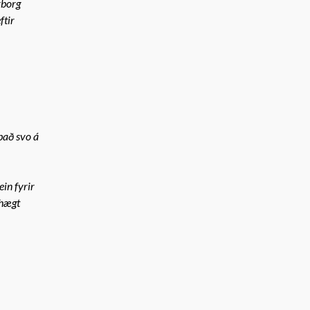
rborg
ftir
það svo á
in fyrir
 hægt