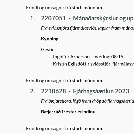
Erindi og umsagnir frá starfsmönnum
1.
2207051
-
Mánaðarskýrslur og up
Frá sviðsstjóra fjármálasviðs, lagðar fram mánað
Kynning.
Gestir
Ingólfur Arnarson
- mæting: 08:15
Kristín Egilsdóttir sviðsstjóri fjármálasv
Erindi og umsagnir frá starfsmönnum
2.
2210628
-
Fjárhagsáætlun 2023
Frá bæjarstjóra, lögð fram drög að fjárhagsáætl
Bæjarráð frestar erindinu.
Erindi og umsagnir frá starfsmönnum