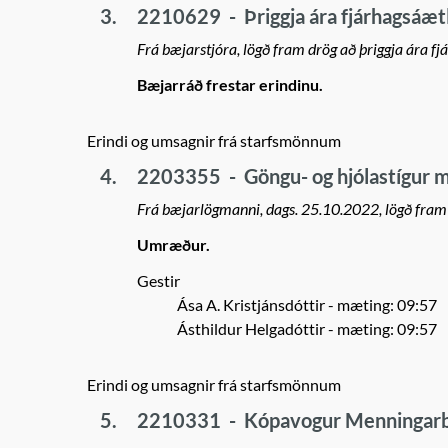
3.
2210629
-
Þriggja ára fjárhagsá
Frá bæjarstjóra, lögð fram drög að þriggja ára 
Bæjarráð frestar erindinu.
Erindi og umsagnir frá starfsmönnum
4.
2203355
-
Göngu- og hjólastígur 
Frá bæjarlögmanni, dags. 25.10.2022, lögð fra
Umræður.
Gestir
Ása A. Kristjánsdóttir
- mæting: 09:57
Ásthildur Helgadóttir
- mæting: 09:57
Erindi og umsagnir frá starfsmönnum
5.
2210331
-
Kópavogur Menningarb