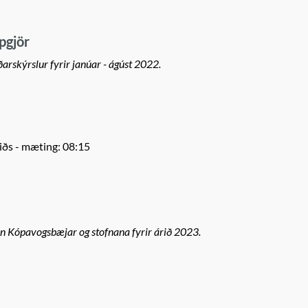
pgjör
arskýrslur fyrir janúar - ágúst 2022.
iðs
- mæting: 08:15
un Kópavogsbæjar og stofnana fyrir árið 2023.