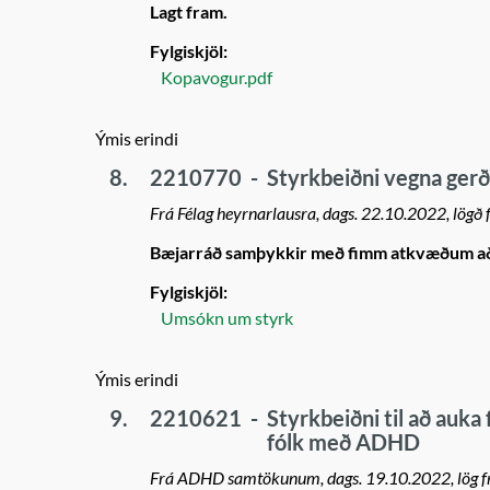
Lagt fram.
Fylgiskjöl:
Kopavogur.pdf
Ýmis erindi
8.
2210770
-
Styrkbeiðni vegna gerð
Frá Félag heyrnarlausra, dags. 22.10.2022, lögð
Bæjarráð samþykkir með fimm atkvæðum að ví
Fylgiskjöl:
Umsókn um styrk
Ýmis erindi
9.
2210621
-
Styrkbeiðni til að auka
fólk með ADHD
Frá ADHD samtökunum, dags. 19.10.2022, lög fra