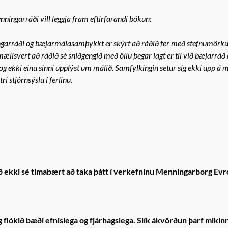
nningarráði vill leggja fram eftirfarandi bókun:
ingarráði og bæjarmálasamþykkt er skýrt að ráðið fer með stefnumörku
isvert að ráðið sé sniðgengið með öllu þegar lagt er til við bæjarráð
ekki einu sinni upplýst um málið. Samfylkingin setur sig ekki upp á m
i stjórnsýslu í ferlinu.
kki sé tímabært að taka þátt í verkefninu Menningarborg Evr
flókið bæði efnislega og fjárhagslega. Slík ákvörðun þarf mikin