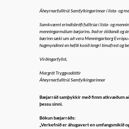
Áheyrnarfulltrúi Samfylkingarinnar í lista- og me
Samkvæmt erindisbréfi fulltrúa í lista- og menn
menningarmálum bæjarins. Það er ólíðandi og ámæl
bærinn sæki um að vera Menningarborg Evrópu og 
hugmyndinni en hefði kosið lengri tímafrest og betr
Virðingarfyllst,
Margrét Tryggvadóttir
Áheyrnarfulltrúi Samfylkingarinnar
Bæjarráð samþykkir með fimm atkvæðum að e
þessu sinni.
Bókun bæjarráðs:
„Verkefnið er áhugavert en umfangsmikið og 