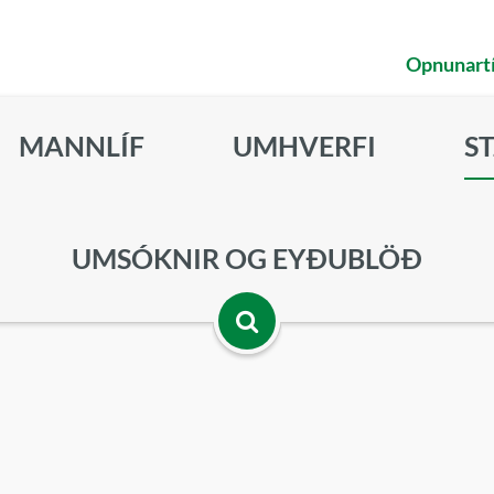
Opnunart
MANNLÍF
UMHVERFI
S
UMSÓKNIR OG EYÐUBLÖÐ
Opna
leitarbox