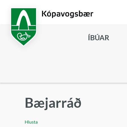
Fara
í
aðalefni
ÍBÚAR
Leita
Bæjarráð
Hlusta