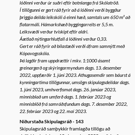
lóðinni verður úr suðri eftir botnlanga frá Skólatröð.
Í tillögunni er gert ráð fyrir að á lóðinni verði byggður
þriggja deilda leikskóli á einni hæð, samtals um 650 m² að
flatarmáli. Hámarkshæð byggingarreits er 5,5 m.
Leiksvæði verður tvískipt eftir aldri.
Áætlað nýtingarhlutfall á lóðinni verður 0,33.
Gert er ráð fyrir að bílastæði verði áfram samnýtt með
Kópavogsskóla.
Þá lagðir fram uppdrættir í mkv. 1:1000 ásamt
greinargerð og skýringarmyndum dags. 13. desember
2022, uppfærðir 1. júní 2023. Athugasemdir sem báurst á
kynningartíma tillögunnar, umsögn skipulagsdeildar dags.
1. júní 2023, umhverfismat dags. 26. janúar 2023,
minnisblað um umferð dags. 1. febrúar 2023 og
minnisblöð frá samráðsfundum dags. 7. desember 2022,
22. febrúar 2023 og 22. maí 2023.
Niðurstaða Skipulagsráð - 143
Skipulagsráð samþykkir framlagða tillögu að