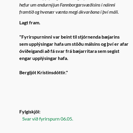
hefur um endurnýjun Fannborgarsvæðisins í náinni
framtíð og hvenær vænta megi ákvarðana í því máli.
Lagt fram.
"Fyrirspurninni var beint til stjórnenda bæjarins
sem upplýsingar hafa um stöðu málsins og því er afar
óviðeigandi að fá svar frá bæjarritara sem segist
engar upplýsingar hafa.
Bergljót Kristinsdóttir."
Fylgiskjöl:
Svar við fyrirspurn 06.05.