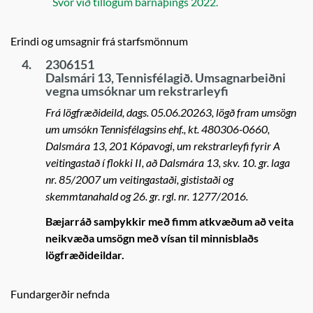
Svör við tillögum barnaþings 2022.
Erindi og umsagnir frá starfsmönnum
4.
2306151
Dalsmári 13, Tennisfélagið. Umsagnarbeiðni
vegna umsóknar um rekstrarleyfi
Frá lögfræðideild, dags. 05.06.20263, lögð fram umsögn
um umsókn Tennisfélagsins ehf., kt. 480306-0660,
Dalsmára 13, 201 Kópavogi, um rekstrarleyfi fyrir A
veitingastað í flokki II, að Dalsmára 13, skv. 10. gr. laga
nr. 85/2007 um veitingastaði, gististaði og
skemmtanahald og 26. gr. rgl. nr. 1277/2016.
Bæjarráð samþykkir með fimm atkvæðum að veita
neikvæða umsögn með vísan til minnisblaðs
lögfræðideildar.
Fundargerðir nefnda