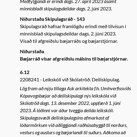
Meðfylgjandi er erindi dags. 27. apríl 2023 ásamt
minnisblaði skipulagsdeildar dags. 2. júní 2023.
Niðurstaða Skipulagsráð - 143
Skipulagsráð hafnar framlögðu erindi með tilvísun í
minnisblað skipulagsdeildar dags. 2. júní 2023.
Vísað til afgreiðslu bæjarráðs og bæjarstjórnar.
Niðurstaða
Bæjarráð vísar afgreiðslu málsins til bæjarstjórnar.
6.12
2208241
Leikskóli við Skólatröð. Deiliskipulag.
Lög fram að nýju tillaga Ask arkitekta f.h. Umhverfissviðs
Kópavogsbæjar að deiliskipulagi nýs leikskóla við
Skólatröð dags. 13. desember 2022, uppfærð 1. júní
2023. Á lóðinni var áður tveggja deilda leikskóli.
Skipulagssvæði deiliskipulagsins afmarkast af
lóðarmörkum við aðliggjandi raðhúsabyggð til norðurs,
vesturs og austurs og bæjarlandi til suðurs. Aðkoma að