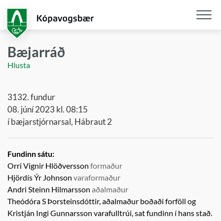
Fara
í
aðalefni
Opna
/
Bæjarráð
loka
Hlusta
snjall
3132. fundur
08. júní 2023 kl. 08:15
í bæjarstjórnarsal, Hábraut 2
Fundinn sátu:
Orri Vignir Hlöðversson
formaður
Hjördís Ýr Johnson
varaformaður
Andri Steinn Hilmarsson
aðalmaður
Theódóra S Þorsteinsdóttir, aðalmaður boðaði forföll og
Kristján Ingi Gunnarsson
varafulltrúi,
sat fundinn í hans stað.