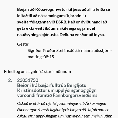
Bæjarráð Kópavogs hvetur til þess að allra leiða sé
leitað til að ná samningum í kjaradeilu
sveitarfélaganna við BSRB. Það er óviðunandi að
geta ekki veitt íbúum mikilvæga og jafnvel
nauðsynlega þjónustu. Deiluna verður að leysa.
Gestir
Sigríður Þrúður Stefánsdóttir mannauðsstjóri
-
mæting: 08:15
Erindi og umsagnir frá starfsmönnum
2.
23051750
Beiðni frá bæjarfulltrúa Bergljótu
Kristinsdóttur um upplýsingar og gögn
varðandi framtíð Fannborgarsvæðisins
Óskað er eftir að nýr leigusamningur við Árkór vegna
Fannborgar 6 verði lagður fyrir bæjarráð. Jafnframt er
óskað eftir upplýsingum um hugmyndir sem meirihlutinn