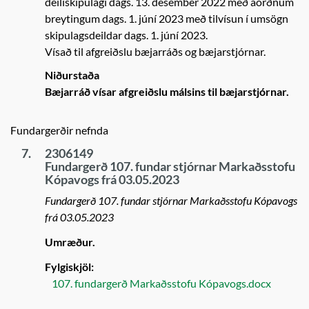
deiliskipulagi dags. 13. desember 2022 með áorðnum
breytingum dags. 1. júní 2023 með tilvísun í umsögn
skipulagsdeildar dags. 1. júní 2023.
Vísað til afgreiðslu bæjarráðs og bæjarstjórnar.
Niðurstaða
Bæjarráð vísar afgreiðslu málsins til bæjarstjórnar.
Fundargerðir nefnda
7.
2306149
Fundargerð 107. fundar stjórnar Markaðsstofu
Kópavogs frá 03.05.2023
Fundargerð 107. fundar stjórnar Markaðsstofu Kópavogs
frá 03.05.2023
Umræður.
Fylgiskjöl:
107. fundargerð Markaðsstofu Kópavogs.docx