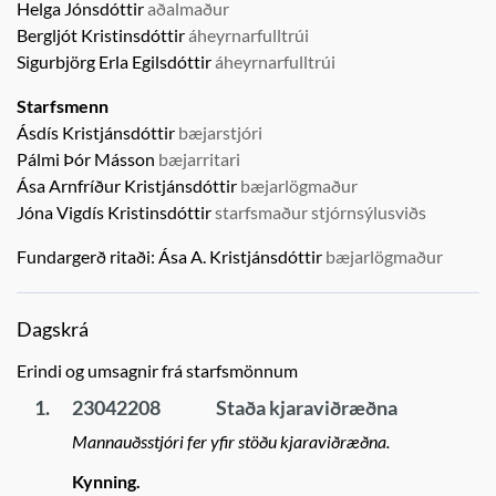
Helga Jónsdóttir
aðalmaður
Bergljót Kristinsdóttir
áheyrnarfulltrúi
Sigurbjörg Erla Egilsdóttir
áheyrnarfulltrúi
Starfsmenn
Ásdís Kristjánsdóttir
bæjarstjóri
Pálmi Þór Másson
bæjarritari
Ása Arnfríður Kristjánsdóttir
bæjarlögmaður
Jóna Vigdís Kristinsdóttir
starfsmaður stjórnsýlusviðs
Fundargerð ritaði:
Ása A. Kristjánsdóttir
bæjarlögmaður
Dagskrá
Erindi og umsagnir frá starfsmönnum
1.
23042208
Staða kjaraviðræðna
Mannauðsstjóri fer yfir stöðu kjaraviðræðna.
Kynning.