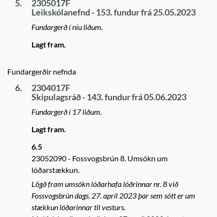
5.
2305017F
Leikskólanefnd - 153. fundur frá 25.05.2023
Fundargerð í níu liðum.
Lagt fram.
Fundargerðir nefnda
6.
2304017F
Skipulagsráð - 143. fundur frá 05.06.2023
Fundargerð í 17 liðum.
Lagt fram.
6.5
23052090
Fossvogsbrún 8. Umsókn um
lóðarstækkun.
Lögð fram umsókn lóðarhafa lóðrinnar nr. 8 við
Fossvogsbrún dags. 27. apríl 2023 þar sem sótt er um
stækkun lóðarinnar til vesturs.