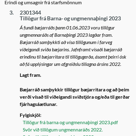
Erindi og umsagnir frá starfsmönnum
3.
2301344
Tillögur frá Barna- og ungmennaþingi 2023
Á fundi bæjarráðs þann 01.06.2023 voru tillögur
ungmennaráðs af Barnaþingi 2023 lagðar fram.
Bæjarráð samþykkti að vísa tillögunum í farveg
viðeigandi sviða bæjarins. Jafnframt vísaði bæjarráð
erindinu til bæjarritara til tillögugerða, ásamt þeirri ósk
að fá upplýsingar um afgreiðslu tillagna ársins 2022.
Lagt fram.
Bæjarráð samþykkir tillögur bæjarritara og að þeim
verði vísað til viðeigandi sviðstjóra og/eða til gerðar
fjárhagsáætlunar.
Fylgiskjöl:
Tillögur frá barna og ungmennaþingi 2023.pdf
Svör við tillögum ungmennaráðs 2022.