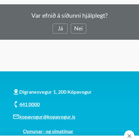
Var efnið á síðunni hjálplegt?
Já
Nei
Digranesvegur 1, 200 Kópavogur
441 0000
kopavogur@kopavogur.is
Opnunar- og símatímar