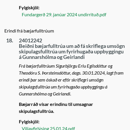
Fylgiskjöl:
Fundargerð 29. janúar 2024 undirrituð.pdf
Erindi frá bæjarfulltrúum
18.
24012242
Beiðni bæjarfulltrúa um að fá skriflega umsögn
skipulagsfulltrúa um fyrirhugaða uppbyggingu
á Gunnarshólma og Geirlandi
Frá bæjarfulltrúum Sigurbjörgu Erlu Egilsdóttur og
Theodóru S. Þorsteinsdóttur, dags. 30.01.2024, lagt fram
erindi þar sem óskað er eftir skriflegri umsögn
skipulagsfulltrúa um fyrirhugaða uppbyggingu á
Gunnarshólma og Geirlandi.
Bæjarráð vísar erindinu til umsagnar
skipulagsfulltrúa.
Fylgiskjöl:
Viljayfirlýsing 25.01.24.pdf