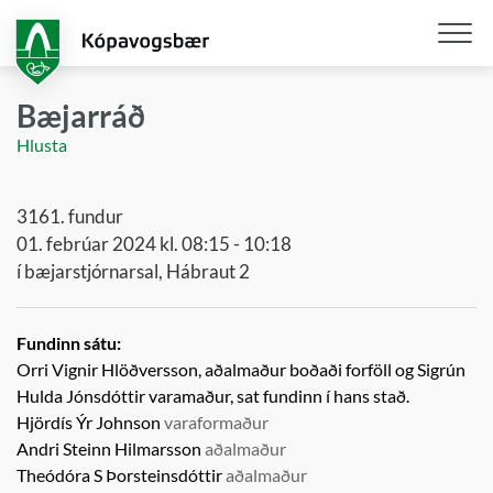
Fara
í
aðalefni
Opna
/
Bæjarráð
loka
Hlusta
snjall
3161. fundur
01. febrúar 2024 kl. 08:15 - 10:18
í bæjarstjórnarsal, Hábraut 2
Fundinn sátu:
Orri Vignir Hlöðversson, aðalmaður boðaði forföll og
Sigrún
Hulda Jónsdóttir
varamaður,
sat fundinn í hans stað.
Hjördís Ýr Johnson
varaformaður
Andri Steinn Hilmarsson
aðalmaður
Theódóra S Þorsteinsdóttir
aðalmaður