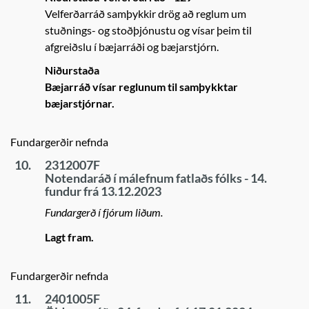
Velferðarráð samþykkir drög að reglum um
stuðnings- og stoðþjónustu og vísar þeim til
afgreiðslu í bæjarráði og bæjarstjórn.
Niðurstaða
Bæjarráð vísar reglunum til samþykktar
bæjarstjórnar.
Fundargerðir nefnda
10.
2312007F
Notendaráð í málefnum fatlaðs fólks - 14.
fundur frá 13.12.2023
Fundargerð í fjórum liðum.
Lagt fram.
Fundargerðir nefnda
11.
2401005F