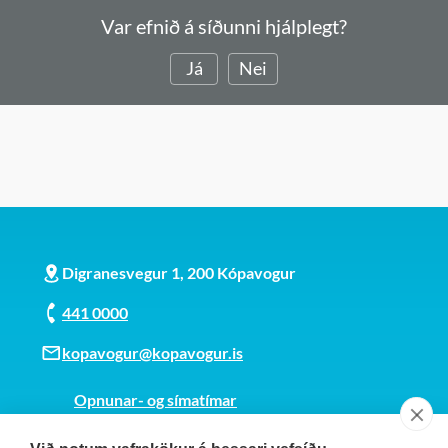
Var efnið á síðunni hjálplegt?
Já
Nei
Digranesvegur 1, 200 Kópavogur
441 0000
kopavogur@kopavogur.is
Opnunar- og símatímar
Sjá kort