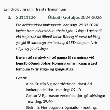
Erindi og umsagnir frá starfsmönnum
3.
23111126
Útboð - Götuljós 2024-2026
Frá deildarstjóra innkaupadeildar, dags. 29.01.2024,
lagðar fram niðurstöður útboðs í götulýsingu. Lagt er til
við bæjarráð að tilboði Johan Rönnig hf. verið tekið og
gengið til samninga um innkaup á LED lömpum fyrir
stíga- og götulýsingu.
Bæjarráð samþykkir að ganga til samninga við
lægstbjóðandi Johan Rönning um innkaup á Led
lömpum fyrir stíga- og göngustíga.
Gestir
Alda Kristín Sigurðardóttir deildarstjóri
innkaupadeildar
- mæting: 09:40
Gestur V. Bjarnason verkefnastjóri götulýsingar
- mæting: 09:40
Steinn S. Finnbogason lögmaður
- mæting: