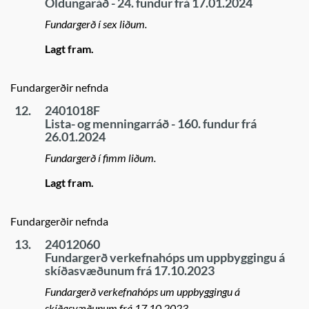
Öldungaráð - 24. fundur frá 17.01.2024
Fundargerð í sex liðum.
Lagt fram.
Fundargerðir nefnda
12.
2401018F
Lista- og menningarráð - 160. fundur frá
26.01.2024
Fundargerð í fimm liðum.
Lagt fram.
Fundargerðir nefnda
13.
24012060
Fundargerð verkefnahóps um uppbyggingu á
skíðasvæðunum frá 17.10.2023
Fundargerð verkefnahóps um uppbyggingu á
skíðasvæðunum frá 17.10.2023.