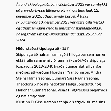
Á fundi skipulagsráðs þann 2.október 2023 var samþykkt
að grenndarkynna tillöguna. Kynningartíma lauk 12.
desember 2023, athugasemdir bárust. Á fundi
skipulagsráðs 18. desember 2023 var afgreiðslu frestað
og athugasemdum vísað til umsagnar skipulagsdeildar.
Þá lögð fram umsögn skipulagsdeildar dags. 25. janúar
2024.
Niðurstaða Skipulagsráð - 157
Skipulagsráð hafnar framlagðri tillögu þar sem hún er
ekki í fullu samræmi við rammaákvæði Aðalskipulags
Kópavogs 2019-2040 hvað nýtingarhlutfall varðar
með sex atkvæðum Hjördísar Ýrar Johnson, Andra
Steins Hilmarssonar, Gunnars Sæs Ragnarssonar,
Theódóru S. Þorsteinsdóttur, Helgu Jónsdóttur og
Hákonar Gunnarssonar. Vísað til afgreiðslu bæjarráðs
og bæjarstjórnar.
Kristinn D. Gissurarson sat hjá við afgreiðslu málsins.