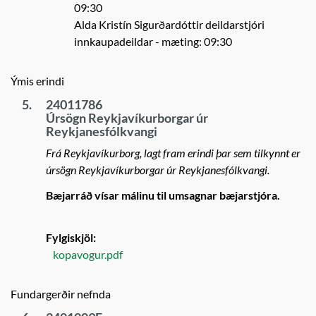
09:30
Alda Kristín Sigurðardóttir deildarstjóri
innkaupadeildar
- mæting: 09:30
Ýmis erindi
5.
24011786
Úrsögn Reykjavíkurborgar úr
Reykjanesfólkvangi
Frá Reykjavíkurborg, lagt fram erindi þar sem tilkynnt er
úrsögn Reykjavíkurborgar úr Reykjanesfólkvangi.
Bæjarráð vísar málinu til umsagnar bæjarstjóra.
Fylgiskjöl:
kopavogur.pdf
Fundargerðir nefnda