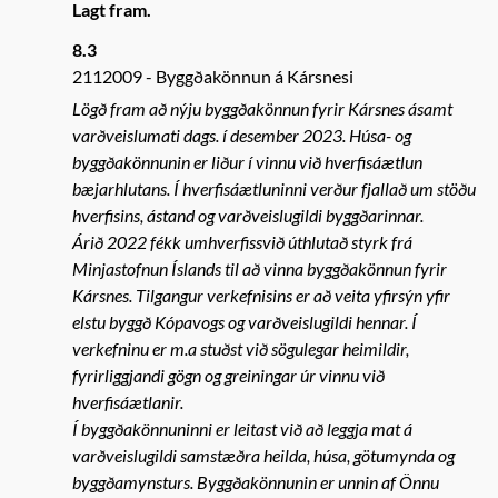
Lagt fram.
8.3
2112009
Byggðakönnun á Kársnesi
Lögð fram að nýju byggðakönnun fyrir Kársnes ásamt
varðveislumati dags. í desember 2023. Húsa- og
byggðakönnunin er liður í vinnu við hverfisáætlun
bæjarhlutans. Í hverfisáætluninni verður fjallað um stöðu
hverfisins, ástand og varðveislugildi byggðarinnar.
Árið 2022 fékk umhverfissvið úthlutað styrk frá
Minjastofnun Íslands til að vinna byggðakönnun fyrir
Kársnes. Tilgangur verkefnisins er að veita yfirsýn yfir
elstu byggð Kópavogs og varðveislugildi hennar. Í
verkefninu er m.a stuðst við sögulegar heimildir,
fyrirliggjandi gögn og greiningar úr vinnu við
hverfisáætlanir.
Í byggðakönnuninni er leitast við að leggja mat á
varðveislugildi samstæðra heilda, húsa, götumynda og
byggðamynsturs. Byggðakönnunin er unnin af Önnu