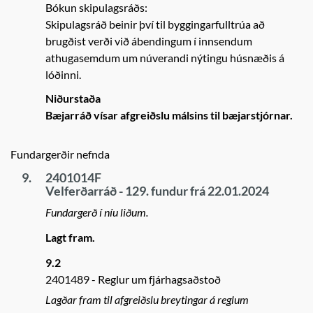
Bókun skipulagsráðs:
Skipulagsráð beinir því til byggingarfulltrúa að
brugðist verði við ábendingum í innsendum
athugasemdum um núverandi nýtingu húsnæðis á
lóðinni.
Niðurstaða
Bæjarráð vísar afgreiðslu málsins til bæjarstjórnar.
Fundargerðir nefnda
9.
2401014F
Velferðarráð - 129. fundur frá 22.01.2024
Fundargerð í níu liðum.
Lagt fram.
9.2
2401489
Reglur um fjárhagsaðstoð
Lagðar fram til afgreiðslu breytingar á reglum