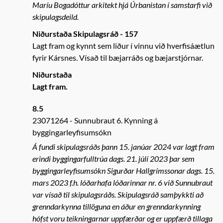
Maríu Bogadóttur arkitekt hjá Úrbanistan í samstarfi við
skipulagsdeild.
Niðurstaða Skipulagsráð - 157
Lagt fram og kynnt sem liður í vinnu við hverfisáætlun
fyrir Kársnes. Vísað til bæjarráðs og bæjarstjórnar.
Niðurstaða
Lagt fram.
8.5
23071264
Sunnubraut 6. Kynning á
byggingarleyfisumsókn
Á fundi skipulagsráðs þann 15. janúar 2024 var lagt fram
erindi byggingarfulltrúa dags. 21. júlí 2023 þar sem
byggingarleyfisumsókn Sigurðar Hallgrímssonar dags. 15.
mars 2023 f.h. lóðarhafa lóðarinnar nr. 6 við Sunnubraut
var vísað til skipulagsráðs. Skipulagsráð samþykkti að
grenndarkynna tillöguna en áður en grenndarkynning
hófst voru teikningarnar uppfærðar og er uppfærð tillaga