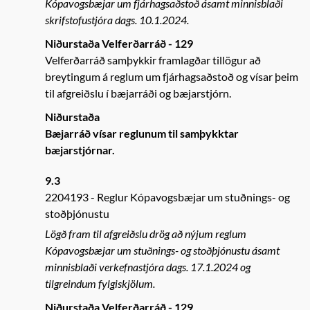
Kópavogsbæjar um fjárhagsaðstoð ásamt minnisblaði
skrifstofustjóra dags. 10.1.2024.
Niðurstaða Velferðarráð - 129
Velferðarráð samþykkir framlagðar tillögur að
breytingum á reglum um fjárhagsaðstoð og vísar þeim
til afgreiðslu í bæjarráði og bæjarstjórn.
Niðurstaða
Bæjarráð vísar reglunum til samþykktar
bæjarstjórnar.
9.3
2204193
Reglur Kópavogsbæjar um stuðnings- og
stoðþjónustu
Lögð fram til afgreiðslu drög að nýjum reglum
Kópavogsbæjar um stuðnings- og stoðþjónustu ásamt
minnisblaði verkefnastjóra dags. 17.1.2024 og
tilgreindum fylgiskjölum.
Niðurstaða Velferðarráð - 129