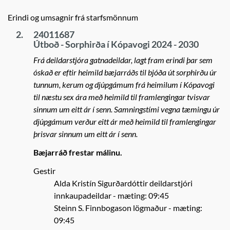
Erindi og umsagnir frá starfsmönnum
2.
24011687
Útboð - Sorphirða í Kópavogi 2024 - 2030
Frá deildarstjóra gatnadeildar, lagt fram erindi þar sem
óskað er eftir heimild bæjarráðs til bjóða út sorphirðu úr
tunnum, kerum og djúpgámum frá heimilum í Kópavogi
til næstu sex ára með heimild til framlengingar tvisvar
sinnum um eitt ár í senn. Samningstími vegna tæmingu úr
djúpgámum verður eitt ár með heimild til framlengingar
þrisvar sinnum um eitt ár í senn.
Bæjarráð frestar málinu.
Gestir
Alda Kristín Sigurðardóttir deildarstjóri
innkaupadeildar
- mæting: 09:45
Steinn S. Finnbogason lögmaður
- mæting:
09:45