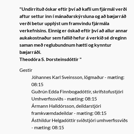
"Undirrituð óskar eftir því að kafli um fjármál verði
aftur settur inn í mánaðarskýrsluna og að bæjarráð
verði betur upplýst um framvindu fjármála
verkefnisins. Einnig er óskað eftir því að allur annar
aukakostnaður sem fallið hefur á verkið sé dreginn
saman með reglubundnum hætti og kynntur
bæjarráði.
Theodóra S. Þorsteinsdóttir "
Gestir
Jóhannes Karl Sveinsson, lögmaður
- mæting:
08:15
Guðrún Edda Finnbogadóttir, skrifstofustjóri
Umhverfissviðs
- mæting: 08:15
Ármann Halldórsson, deildarstjóri
framkvæmdadeildar
- mæting: 08:15
Ásthildur Helgadóttir sviðstjóri umhverfissviðs
- mæting: 08:15