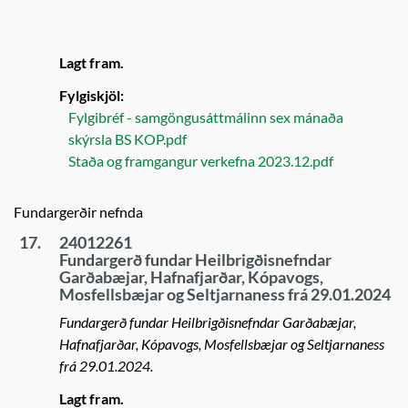
Lagt fram.
Fylgiskjöl:
Fylgibréf - samgöngusáttmálinn sex mánaða
skýrsla BS KOP.pdf
Staða og framgangur verkefna 2023.12.pdf
Fundargerðir nefnda
17.
24012261
Fundargerð fundar Heilbrigðisnefndar
Garðabæjar, Hafnafjarðar, Kópavogs,
Mosfellsbæjar og Seltjarnaness frá 29.01.2024
Fundargerð fundar Heilbrigðisnefndar Garðabæjar,
Hafnafjarðar, Kópavogs, Mosfellsbæjar og Seltjarnaness
frá 29.01.2024.
Lagt fram.