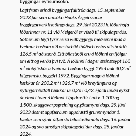
byggingarleyfisumsókn.
Lagt fram erindi byggingarfulltrúa dags. 15. september
2023 þar sem umsókn Hauks Ásgeirssonar
byggingarverkfræðings dags. 29. júní 2023 f.h. lóðarhafa
lóðarinnar nr. 11 við Melgerði er vísað til skipulagsráðs.
Sótt er um leyfi fyrir reisa viðbyggingu með einni íbúð á
tveimur hæðum við vesturhlið íbúðarhússins alls brúttó
126,5 m² að stærð. Eitt bílastæði eru á lóðinni en fjölgar
um eitt og verða því tvö. Á lóðinni í dag er steinsteypt 160
m² einbýlishús á tveimur hæðum byggt 1954 auk 40,2 m²
bílgeymslu, byggðri 1972. Byggingarmagn á lóðinni
hækkar úr 200,2 m² í 326,7 m² við breytinguna og
nýtingarhlutfall hækkar úr 0,26 í 0,42. Fjöldi íbúða eykst
úr einni í tvær á lóðinni. Uppdrættir í mkv. 1:100 og
1:500, skuggavarpsgreining og götumynd dags. 29. júní
2023 ásamt uppfærðum uppdrætti grunnmyndar 1.
hæðar sem sýnir útfærslu bílastæðamála dags. 16. janúar
2024 og svo umsögn skipulagsdeildar dags. 25. janúar
2024.