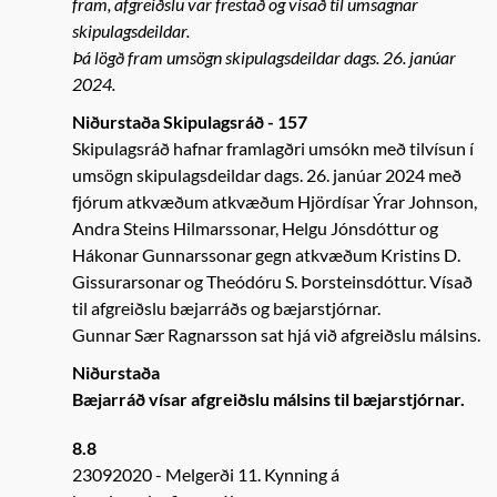
fram, afgreiðslu var frestað og vísað til umsagnar
skipulagsdeildar.
Þá lögð fram umsögn skipulagsdeildar dags. 26. janúar
2024.
Niðurstaða Skipulagsráð - 157
Skipulagsráð hafnar framlagðri umsókn með tilvísun í
umsögn skipulagsdeildar dags. 26. janúar 2024 með
fjórum atkvæðum atkvæðum Hjördísar Ýrar Johnson,
Andra Steins Hilmarssonar, Helgu Jónsdóttur og
Hákonar Gunnarssonar gegn atkvæðum Kristins D.
Gissurarsonar og Theódóru S. Þorsteinsdóttur. Vísað
til afgreiðslu bæjarráðs og bæjarstjórnar.
Gunnar Sær Ragnarsson sat hjá við afgreiðslu málsins.
Niðurstaða
Bæjarráð vísar afgreiðslu málsins til bæjarstjórnar.
8.8
23092020
Melgerði 11. Kynning á