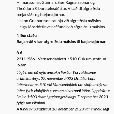
Hilmarssonar, Gunnars Sæs Ragnarssonar og
Theódóru S. Þorsteinsdóttur. Vísað til afgreiðslu
bæjarráðs og bæjarstjórnar.
Hákon Gunnarsson sat hjá við afgreiðslu málsins.
Helga Jónsdóttir vék af fundi við afgreiðslu málsins.
Niðurstaða
Bæjarráð vísar afgreiðslu málsins til bæjarstjórnar.
8.6
23111586
Vatnsendablettur 510. Ósk um stofnun
lóðar.
Lögð fram að nýju umsókn Þórðar Þorvaldssonar
arkitekts dags. 22. nóvember 2023 f.h. lóðarhafa
lóðarinnar nr. 510 við Vatnsendablett um stofnun nýrrar
lóðar fyrir einbýlishús vestan núverandi lóðar. Uppdráttur
í mkv. 1:500 ásamt greinargerð dags. 7. september 2023
fylgir umsókninni.
Á fundi skipulagsráðs 18. desember 2023 var erindið lagt