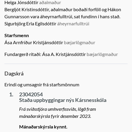
Helga Jónsdóttir
aðalmaður
Bergljót Kristinsdóttir, aðalmaður boðaði forföll og
Hákon
Gunnarsson
vara áheyrnarfulltrúi,
sat fundinn í hans stað.
Sigurbjörg Erla Egilsdóttir
áheyrnarfulltrúi
Starfsmenn
Ása Arnfríður Kristjánsdóttir
bæjarlögmaður
Fundargerð ritaði:
Ása A. Kristjánsdóttir
bæjarlögmaður
Dagskrá
Erindi og umsagnir frá starfsmönnum
1.
23042054
Staða uppbyggingar nýs Kársnesskóla
Frá sviðsstjóra umhverfissviðs, lögð fram
mánaðarskýrsla fyrir desember 2023.
Mánaðarskýrsla kynnt.