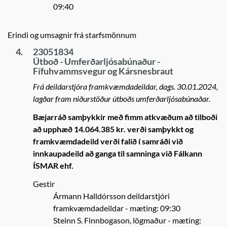
09:40
Erindi og umsagnir frá starfsmönnum
4.
23051834
Útboð - Umferðarljósabúnaður -
Fífuhvammsvegur og Kársnesbraut
Frá deildarstjóra framkvæmdadeildar, dags. 30.01.2024,
lagðar fram niðurstöður útboðs umferðarljósabúnaðar.
Bæjarráð samþykkir með fimm atkvæðum að tilboði
að upphæð 14.064.385 kr. verði samþykkt og
framkvæmdadeild verði falið í samráði við
innkaupadeild að ganga til samninga við Fálkann
ÍSMAR ehf.
Gestir
Ármann Halldórsson deildarstjóri
framkvæmdadeildar
- mæting: 09:30
Steinn S. Finnbogason, lögmaður
- mæting: