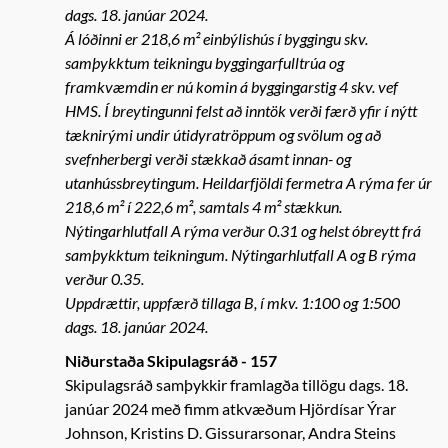
dags. 18. janúar 2024.
Á lóðinni er 218,6 m² einbýlishús í byggingu skv.
samþykktum teikningu byggingarfulltrúa og
framkvæmdin er nú komin á byggingarstig 4 skv. vef
HMS. Í breytingunni felst að inntök verði færð yfir í nýtt
tæknirými undir útidyratröppum og svölum og að
svefnherbergi verði stækkað ásamt innan- og
utanhússbreytingum. Heildarfjöldi fermetra A rýma fer úr
218,6 m² í 222,6 m², samtals 4 m² stækkun.
Nýtingarhlutfall A rýma verður 0.31 og helst óbreytt frá
samþykktum teikningum. Nýtingarhlutfall A og B rýma
verður 0.35.
Uppdrættir, uppfærð tillaga B, í mkv. 1:100 og 1:500
dags. 18. janúar 2024.
Niðurstaða Skipulagsráð - 157
Skipulagsráð samþykkir framlagða tillögu dags. 18.
janúar 2024 með fimm atkvæðum Hjördísar Ýrar
Johnson, Kristins D. Gissurarsonar, Andra Steins