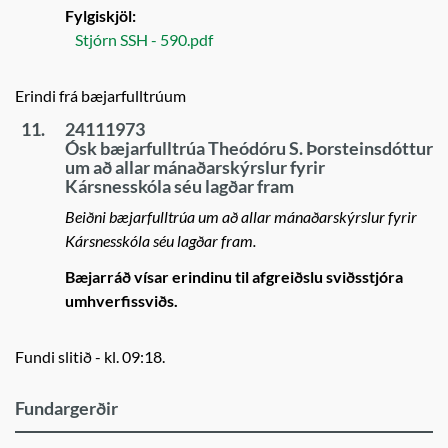
Fylgiskjöl:
Stjórn SSH - 590.pdf
Erindi frá bæjarfulltrúum
11.
24111973
Ósk bæjarfulltrúa Theódóru S. Þorsteinsdóttur
um að allar mánaðarskýrslur fyrir
Kársnesskóla séu lagðar fram
Beiðni bæjarfulltrúa um að allar mánaðarskýrslur fyrir
Kársnesskóla séu lagðar fram.
Bæjarráð vísar erindinu til afgreiðslu sviðsstjóra
umhverfissviðs.
Fundi slitið - kl. 09:18.
Fundargerðir