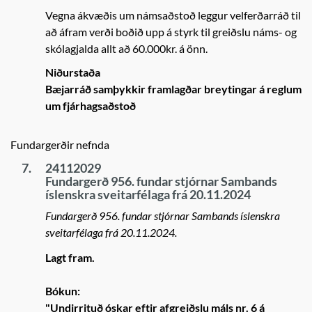
Vegna ákvæðis um námsaðstoð leggur velferðarráð til
að áfram verði boðið upp á styrk til greiðslu náms- og
skólagjalda allt að 60.000kr. á önn.
Niðurstaða
Bæjarráð samþykkir framlagðar breytingar á reglum
um fjárhagsaðstoð
Fundargerðir nefnda
7.
24112029
Fundargerð 956. fundar stjórnar Sambands
íslenskra sveitarfélaga frá 20.11.2024
Fundargerð 956. fundar stjórnar Sambands íslenskra
sveitarfélaga frá 20.11.2024.
Lagt fram.
Bókun:
"Undirrituð óskar eftir afgreiðslu máls nr. 6 á