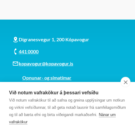
Digranesvegur 1, 200 Kópavogur
441 0000
kopavogur@kopavogur.is
Opnunar- og símatímar
Sjá kort
Við notum vafrakökur á þessari vefsíðu
Kt. 700169-3759
Við notum vafrakökur til að safna og greina upplýsingar um notkun
Fundarmannagátt
og virkni vefsíðunnar, til að geta notað lausnir frá samfélagsmiðlum
og til að bæta efni og birta viðeigandi markaðsefni.
Nánar um
vafrakökur