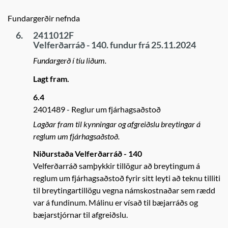
Fundargerðir nefnda
6.
2411012F
Velferðarráð - 140. fundur frá 25.11.2024
Fundargerð í tíu liðum.
Lagt fram.
6.4
2401489
Reglur um fjárhagsaðstoð
Lagðar fram til kynningar og afgreiðslu breytingar á
reglum um fjárhagsaðstoð.
Niðurstaða Velferðarráð - 140
Velferðarráð samþykkir tillögur að breytingum á
reglum um fjárhagsaðstoð fyrir sitt leyti að teknu tilliti
til breytingartillögu vegna námskostnaðar sem rædd
var á fundinum. Málinu er vísað til bæjarráðs og
bæjarstjórnar til afgreiðslu.