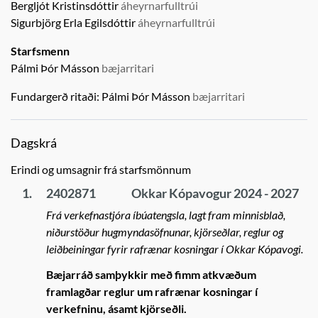
Bergljót Kristinsdóttir
áheyrnarfulltrúi
Sigurbjörg Erla Egilsdóttir
áheyrnarfulltrúi
Starfsmenn
Pálmi Þór Másson
bæjarritari
Fundargerð ritaði:
Pálmi Þór Másson
bæjarritari
Dagskrá
Erindi og umsagnir frá starfsmönnum
1.
2402871
Okkar Kópavogur 2024 - 2027
Frá verkefnastjóra íbúatengsla, lagt fram minnisblað,
niðurstöður hugmyndasöfnunar, kjörseðlar, reglur og
leiðbeiningar fyrir rafrænar kosningar í Okkar Kópavogi.
Bæjarráð samþykkir með fimm atkvæðum
framlagðar reglur um rafrænar kosningar í
verkefninu, ásamt kjörseðli.