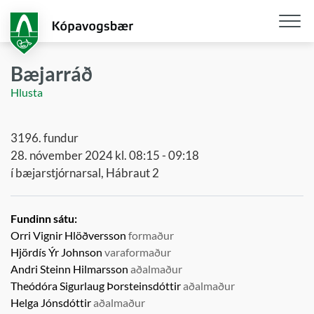
Fara
í
aðalefni
Opna
/
Bæjarráð
loka
Hlusta
snjall
3196. fundur
28. nóvember 2024 kl. 08:15 - 09:18
í bæjarstjórnarsal, Hábraut 2
Fundinn sátu:
Orri Vignir Hlöðversson
formaður
Hjördís Ýr Johnson
varaformaður
Andri Steinn Hilmarsson
aðalmaður
Theódóra Sigurlaug Þorsteinsdóttir
aðalmaður
Helga Jónsdóttir
aðalmaður