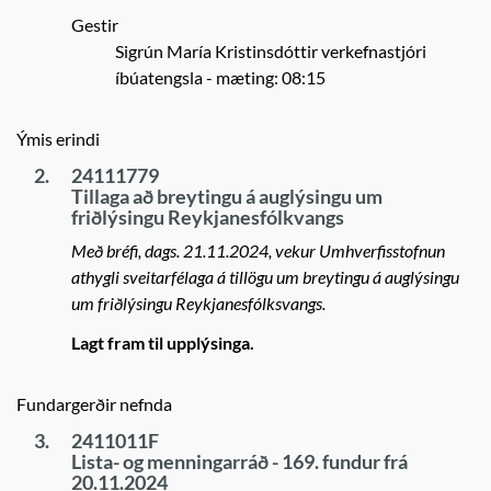
Gestir
Sigrún María Kristinsdóttir verkefnastjóri
íbúatengsla
- mæting: 08:15
Ýmis erindi
2.
24111779
Tillaga að breytingu á auglýsingu um
friðlýsingu Reykjanesfólkvangs
Með bréfi, dags. 21.11.2024, vekur Umhverfisstofnun
athygli sveitarfélaga á tillögu um breytingu á auglýsingu
um friðlýsingu Reykjanesfólksvangs.
Lagt fram til upplýsinga.
Fundargerðir nefnda
3.
2411011F
Lista- og menningarráð - 169. fundur frá
20.11.2024