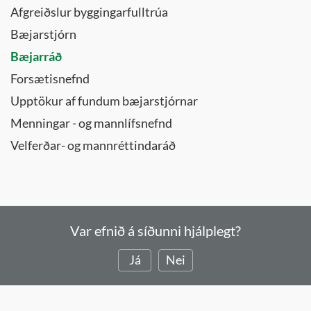
Afgreiðslur byggingarfulltrúa
Bæjarstjórn
Bæjarráð
Forsætisnefnd
Upptökur af fundum bæjarstjórnar
Menningar - og mannlífsnefnd
Velferðar- og mannréttindaráð
Var efnið á síðunni hjálplegt?
Já
Nei