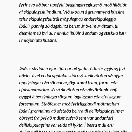
fyrir svo að þær uppfylli byggingarreglugerð, með hliðsjón
af skipulagsskilmálum. Við skoðun á grunnmynd hússins
telur skipulagsfulltrúi mögulegt að endurskipuleggja
íbúðir þannig að dagsbirta berist úr tveimur áttum, til
dæmis með því að minnka íbúðir á endum og stækka þær
í miðjuhluta hússins.
Það er skylda bæjarstjórnar að gæta réttaröryggis og því
aðeins á að endurupptaka stjórnsýsluákvörðun að nýjar
upplýsingar eða sönnunargögn komi fram, form- eða
efnisannmarkar séu á ákvörðun eða ákvörðunin hafi
byggst á bersýnilega röngum lagalegum eða efnislegum
forsendum. Staðfest er með fyrirliggjandi mótmælum
íbúa í grenndinni að afstaða þeirra til deiliskipulagsins er
óbreytt frá því að málsmeðferð sem var undanfari
deiliskipulagsins var leidd til lykta. Í þessu máli eru
skilyrði til þess að endurupptaka stjórnsýsluákvörðun alls