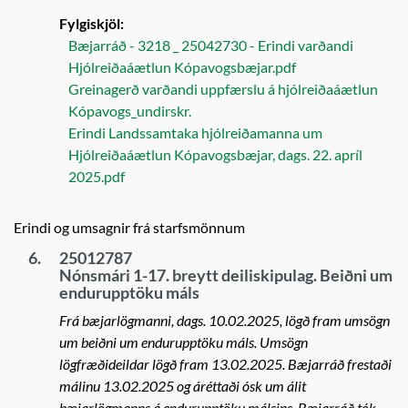
Fylgiskjöl:
Bæjarráð - 3218 _ 25042730 - Erindi varðandi
Hjólreiðaáætlun Kópavogsbæjar.pdf
Greinagerð varðandi uppfærslu á hjólreiðaáætlun
Kópavogs_undirskr.
Erindi Landssamtaka hjólreiðamanna um
Hjólreiðaáætlun Kópavogsbæjar, dags. 22. apríl
2025.pdf
Erindi og umsagnir frá starfsmönnum
6.
25012787
Nónsmári 1-17. breytt deiliskipulag. Beiðni um
endurupptöku máls
Frá bæjarlögmanni, dags. 10.02.2025, lögð fram umsögn
um beiðni um endurupptöku máls. Umsögn
lögfræðideildar lögð fram 13.02.2025. Bæjarráð frestaði
málinu 13.02.2025 og áréttaði ósk um álit
bæjarlögmanns á endurupptöku málsins. Bæjarráð tók