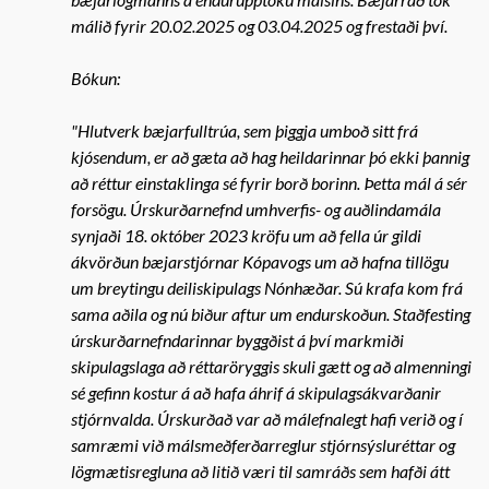
málið fyrir 20.02.2025 og 03.04.2025 og frestaði því.
Bókun:
"Hlutverk bæjarfulltrúa, sem þiggja umboð sitt frá
kjósendum, er að gæta að hag heildarinnar þó ekki þannig
að réttur einstaklinga sé fyrir borð borinn. Þetta mál á sér
forsögu. Úrskurðarnefnd umhverfis- og auðlindamála
synjaði 18. október 2023 kröfu um að fella úr gildi
ákvörðun bæjarstjórnar Kópavogs um að hafna tillögu
um breytingu deiliskipulags Nónhæðar. Sú krafa kom frá
sama aðila og nú biður aftur um endurskoðun. Staðfesting
úrskurðarnefndarinnar byggðist á því markmiði
skipulagslaga að réttaröryggis skuli gætt og að almenningi
sé gefinn kostur á að hafa áhrif á skipulagsákvarðanir
stjórnvalda. Úrskurðað var að málefnalegt hafi verið og í
samræmi við málsmeðferðarreglur stjórnsýsluréttar og
lögmætisregluna að litið væri til samráðs sem hafði átt