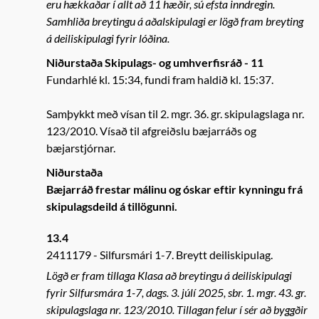
eru hækkaðar í allt að 11 hæðir, sú efsta inndregin.
Samhliða breytingu á aðalskipulagi er lögð fram breyting
á deiliskipulagi fyrir lóðina.
Niðurstaða Skipulags- og umhverfisráð - 11
Fundarhlé kl. 15:34, fundi fram haldið kl. 15:37.
Samþykkt með vísan til 2. mgr. 36. gr. skipulagslaga nr.
123/2010. Vísað til afgreiðslu bæjarráðs og
bæjarstjórnar.
Niðurstaða
Bæjarráð frestar málinu og óskar eftir kynningu frá
skipulagsdeild á tillögunni.
13.4
2411179
Silfursmári 1-7. Breytt deiliskipulag.
Lögð er fram tillaga Klasa að breytingu á deiliskipulagi
fyrir Silfursmára 1-7, dags. 3. júlí 2025, sbr. 1. mgr. 43. gr.
skipulagslaga nr. 123/2010. Tillagan felur í sér að byggðir