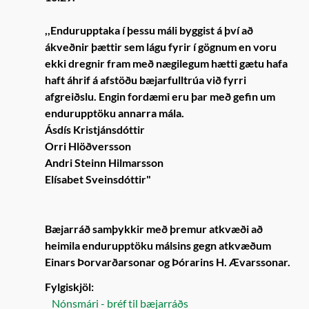
,,Endurupptaka í þessu máli byggist á því að
ákveðnir þættir sem lágu fyrir í gögnum en voru
ekki dregnir fram með nægilegum hætti gætu hafa
haft áhrif á afstöðu bæjarfulltrúa við fyrri
afgreiðslu. Engin fordæmi eru þar með gefin um
endurupptöku annarra mála.
Ásdís Kristjánsdóttir
Orri Hlöðversson
Andri Steinn Hilmarsson
Elísabet Sveinsdóttir"
Bæjarráð samþykkir með þremur atkvæði að
heimila endurupptöku málsins gegn atkvæðum
Einars Þorvarðarsonar og Þórarins H. Ævarssonar.
Fylgiskjöl:
Nónsmári - bréf til bæjarráðs