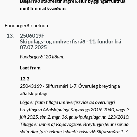
Bæjarráð staðfestir afgreiðslur byggingarfulltrúa
með fimm atkvæðum.
Fundargerðir nefnda
13.
2506019F
Skipulags- og umhverfisráð - 11. fundur frá
07.07.2025
Fundargerð í 20 liðum.
Lagt fram.
13.3
25043169
Silfursmári 1-7. Óveruleg breyting á
aðalskipulagi
Lögð er fram tillaga umhverfissviðs að óverulegri
breytingu á Aðalskipulagi Kópavogs 2019-2040, dags. 3.
júlí 2025, sbr. 2. mgr. 36. gr. skipulagslaga nr. 123/2010.
Tillaga er unnin af Kópavogsbæ. Breytingin felur í sér að
skilmálar fyrir hámarkshæðir húsa við Silfursmára 1-7