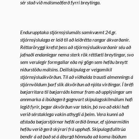
sér stað við málsmeðferð fyrri breytinga.
Endurupptaka stjórnsýslumáls samkvæmt 24.gr.
stjórnsýslulaga er leið til að leiðrétta rangar ákvarðanir.
Réttaröryggi krefst þess að stjórnsýsluákvarðanir séu að
jafnaði endanlegar nema sterk rök réttlæti breytingar, svo
sem verulegir formgallar eða ný gögn sem hefðu breytt
niðurstöðu málsins. Deiliskipulag er veigamikil
stjórnsýsluákvörðun. Til að viðhalda trausti almennings á
stjórnvöldum þarf slík ákvörðun að njóta virðingar. Í bréfi
bæjarritara til bæjarráðs kemur fram að upplýsingar um
annmarka á íbúðagerð gagnvart skipulagsskilmálum hafi
legið fyrir, þegar ákvörðun var tekin, þó svo að ekki hafi
verið sérstaklega vakin athygli á þeim. Vera kunni að
afstaða bæjarstjórnar hefði orðið önnur, ef sjónarmiðin
hefðu verið gerð skýrari frá upphafi. Skipulagsfulltrúa
bendir á að það sé á ábyrgð hönnuða að koma íbúðum