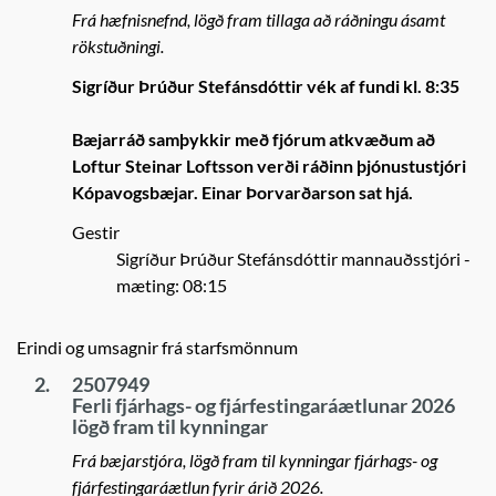
Frá hæfnisnefnd, lögð fram tillaga að ráðningu ásamt
rökstuðningi.
Sigríður Þrúður Stefánsdóttir vék af fundi kl. 8:35
Bæjarráð samþykkir með fjórum atkvæðum að
Loftur Steinar Loftsson verði ráðinn þjónustustjóri
Kópavogsbæjar. Einar Þorvarðarson sat hjá.
Gestir
Sigríður Þrúður Stefánsdóttir mannauðsstjóri
-
mæting: 08:15
Erindi og umsagnir frá starfsmönnum
2.
2507949
Ferli fjárhags- og fjárfestingaráætlunar 2026
lögð fram til kynningar
Frá bæjarstjóra, lögð fram til kynningar fjárhags- og
fjárfestingaráætlun fyrir árið 2026.