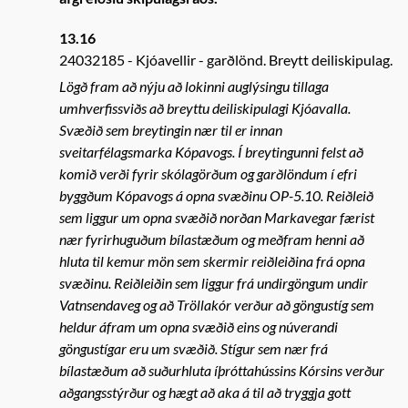
13.16
24032185
Kjóavellir - garðlönd. Breytt deiliskipulag.
Lögð fram að nýju að lokinni auglýsingu tillaga
umhverfissviðs að breyttu deiliskipulagi Kjóavalla.
Svæðið sem breytingin nær til er innan
sveitarfélagsmarka Kópavogs. Í breytingunni felst að
komið verði fyrir skólagörðum og garðlöndum í efri
byggðum Kópavogs á opna svæðinu OP-5.10. Reiðleið
sem liggur um opna svæðið norðan Markavegar færist
nær fyrirhuguðum bílastæðum og meðfram henni að
hluta til kemur mön sem skermir reiðleiðina frá opna
svæðinu. Reiðleiðin sem liggur frá undirgöngum undir
Vatnsendaveg og að Tröllakór verður að göngustíg sem
heldur áfram um opna svæðið eins og núverandi
göngustígar eru um svæðið. Stígur sem nær frá
bílastæðum að suðurhluta íþróttahússins Kórsins verður
aðgangsstýrður og hægt að aka á til að tryggja gott