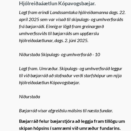
Hjólreiðaáætlun Kópavogsbæjar.
Lagt fram erindi Landssamtaka hjólreiðamanna dags. 22.
apríl 2025 sem var vísað til skipulags- og umhverfisráðs
frá bæjarráði. Einnig er lögð fram greinargerð
umhverfissviðs til bæjarráðs um uppfærslu
hjólreiðaáætlunar, dags. 2. júní 2025.
Niðurstaða Skipulags- og umhverfisráð - 10
Lagt fram. Umræður. Skipulags- og umhverfisráð leggur
til við bæjarráð að stofnaður verði starfshópur um nýja
hjólreiðaáætlun Kópavogsbæjar.
Niðurstaða
Bæjarráð vísar afgreiðslu málsins til næsta fundar.
Bæjarráð felur bæjarstjóra að leggja fram tillögu um
skipan hópsins í samræmi við umræður fundarins.