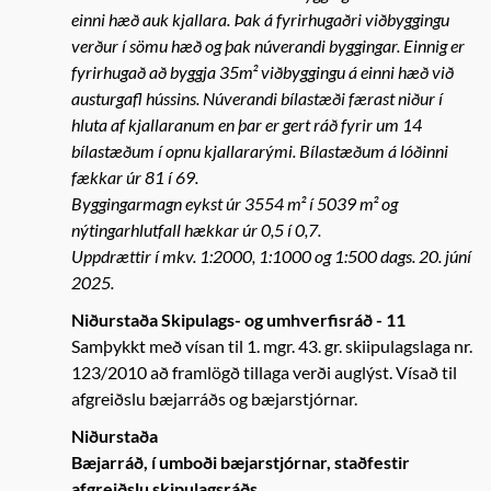
einni hæð auk kjallara. Þak á fyrirhugaðri viðbyggingu
verður í sömu hæð og þak núverandi byggingar. Einnig er
fyrirhugað að byggja 35m² viðbyggingu á einni hæð við
austurgafl hússins. Núverandi bílastæði færast niður í
hluta af kjallaranum en þar er gert ráð fyrir um 14
bílastæðum í opnu kjallararými. Bílastæðum á lóðinni
fækkar úr 81 í 69.
Byggingarmagn eykst úr 3554 m² í 5039 m² og
nýtingarhlutfall hækkar úr 0,5 í 0,7.
Uppdrættir í mkv. 1:2000, 1:1000 og 1:500 dags. 20. júní
2025.
Niðurstaða Skipulags- og umhverfisráð - 11
Samþykkt með vísan til 1. mgr. 43. gr. skiipulagslaga nr.
123/2010 að framlögð tillaga verði auglýst. Vísað til
afgreiðslu bæjarráðs og bæjarstjórnar.
Niðurstaða
Bæjarráð, í umboði bæjarstjórnar, staðfestir
afgreiðslu skipulagsráðs.