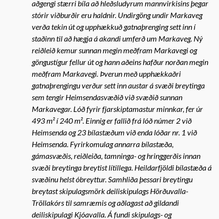
aðgengi stærri bíla að hleðsludyrum mannvirkisins þegar
stórir viðburðir eru haldnir. Undirgöng undir Markaveg
verða tekin út og upphækkuð gatnaþrenging sett inn í
staðinn til að hægja á akandi umferð um Markaveg. Ný
reiðleið kemur sunnan megin meðfram Markavegi og
göngustígur fellur út og hann aðeins hafður norðan megin
meðfram Markavegi. Þverun með upphækkaðri
gatnaþrengingu verður sett inn austar á svæði breytinga
sem tengir Heimsendasvæðið við svæðið sunnan
Markavegar. Lóð fyrir fjarskiptamastur minnkar, fer úr
493 m² í 240 m². Einnig er fallið frá lóð númer 2 við
Heimsenda og 23 bílastæðum við enda lóðar nr. 1 við
Heimsenda. Fyrirkomulag annarra bílastæða,
gámasvæðis, reiðleiða, tamninga- og hringgerðis innan
svæði breytinga breytist lítillega. Heildarfjöldi bílastæða á
svæðinu helst óbreyttur. Samhliða þessari breytingu
breytast skipulagsmörk deiliskipulags Hörðuvalla-
Tröllakórs til samræmis og aðlagast að gildandi
deiliskipulagi Kjóavalla. Á fundi skipulags- og