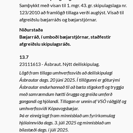
Samþykkt með vísan til 1. mgr. 43. gr. skipulagslaga nr.
123/2010 að framlögð tillaga verði auglýst. Vísað til
afgreiðslu bæjarráðs og bæjarstjórnar.
Niðurstaða
Bæjarráð, í umboði bæjarstjórnar, staðfestir
afgreiðslu skipulagsráðs.
13.7
23111613
Ásbraut. Nýtt deiliskipulag.
Lögð fram tillaga umhverfissviðs að deiliskipulagi
Ásbrautar dags. 20 júní 2025. Í tillögunni er göturými
Ásbrautar endurhannað til að bæta stígakerfi og tryggja
með samræmdum hætti örugga og greiða umferð
gangandi og hjólandi. Tillagan er unnin af VSÓ ráðgjöf og
umhverfissviði Kópavogsbæjar.
Þá er einnig lagt fram minnisblað um fyrirkomulag
hjólainnviða dags. 3. júlí 2025 og minnisblað um
bílastæði dags. í júlí 2025.