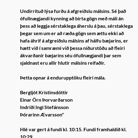
Undirrituð lýsa furðu á afgreiðslu málsins. Sé það
ófullnægjandi kynning að birta gögn með máli án
þess að leggja sérstaklega áherslu á þau, sérstaklega
þegar sem um er að ræða gögn sem ættu ekki að
hafa áhrif á afgreiðslu málsins af hálfu bæjarins, er
hætt við í samræmi við þessa niðurstöðu að fleiri
ákvarðanir bæjarins séu ófullnægjandi þar sem
sjaldnast eru allir hlutir málsins reifaðir.
Þetta opnar á endurupptöku fleiri mála.
Bergljót Kristinsdóttir
Einar Örn Þorvarðarson
Indriði Ingi Stefánsson
Þórarinn Ævarsson"
Hlé var gert á fundi kl. 10:15. Fundi framhaldið kl.
10:29.