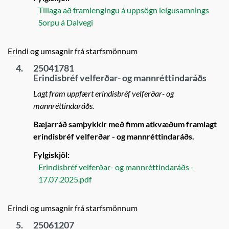
Tillaga að framlengingu á uppsögn leigusamnings
Sorpu á Dalvegi
Erindi og umsagnir frá starfsmönnum
4.
25041781
Erindisbréf velferðar- og mannréttindaráðs
Lagt fram uppfært erindisbréf velferðar- og
mannréttindaráðs.
Bæjarráð samþykkir með fimm atkvæðum framlagt
erindisbréf velferðar - og mannréttindaráðs.
Fylgiskjöl:
Erindisbréf velferðar- og mannréttindaráðs -
17.07.2025.pdf
Erindi og umsagnir frá starfsmönnum
5.
25061207