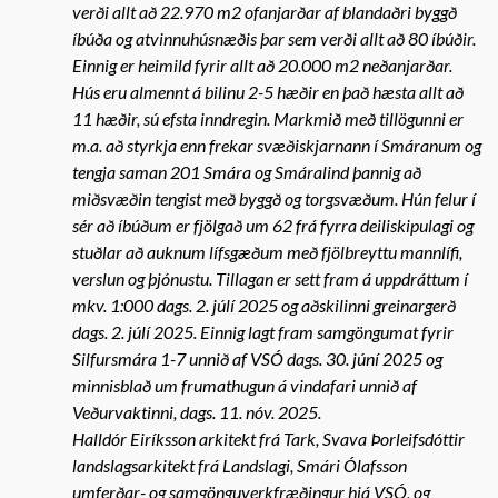
verði allt að 22.970 m2 ofanjarðar af blandaðri byggð
íbúða og atvinnuhúsnæðis þar sem verði allt að 80 íbúðir.
Einnig er heimild fyrir allt að 20.000 m2 neðanjarðar.
Hús eru almennt á bilinu 2-5 hæðir en það hæsta allt að
11 hæðir, sú efsta inndregin. Markmið með tillögunni er
m.a. að styrkja enn frekar svæðiskjarnann í Smáranum og
tengja saman 201 Smára og Smáralind þannig að
miðsvæðin tengist með byggð og torgsvæðum. Hún felur í
sér að íbúðum er fjölgað um 62 frá fyrra deiliskipulagi og
stuðlar að auknum lífsgæðum með fjölbreyttu mannlífi,
verslun og þjónustu. Tillagan er sett fram á uppdráttum í
mkv. 1:000 dags. 2. júlí 2025 og aðskilinni greinargerð
dags. 2. júlí 2025. Einnig lagt fram samgöngumat fyrir
Silfursmára 1-7 unnið af VSÓ dags. 30. júní 2025 og
minnisblað um frumathugun á vindafari unnið af
Veðurvaktinni, dags. 11. nóv. 2025.
Halldór Eiríksson arkitekt frá Tark, Svava Þorleifsdóttir
landslagsarkitekt frá Landslagi, Smári Ólafsson
umferðar- og samgönguverkfræðingur hjá VSÓ, og