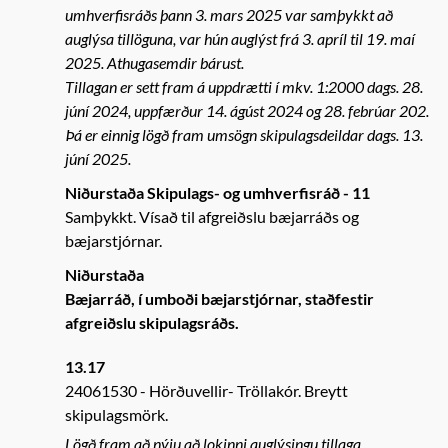
umhverfisráðs þann 3. mars 2025 var samþykkt að
auglýsa tillöguna, var hún auglýst frá 3. apríl til 19. maí
2025. Athugasemdir bárust.
Tillagan er sett fram á uppdrætti í mkv. 1:2000 dags. 28.
júní 2024, uppfærður 14. ágúst 2024 og 28. febrúar 202.
Þá er einnig lögð fram umsögn skipulagsdeildar dags. 13.
júní 2025.
Niðurstaða Skipulags- og umhverfisráð - 11
Samþykkt. Vísað til afgreiðslu bæjarráðs og
bæjarstjórnar.
Niðurstaða
Bæjarráð, í umboði bæjarstjórnar, staðfestir
afgreiðslu skipulagsráðs.
13.17
24061530
Hörðuvellir- Tröllakór. Breytt
skipulagsmörk.
Lögð fram að nýju að lokinni auglýsingu tillaga