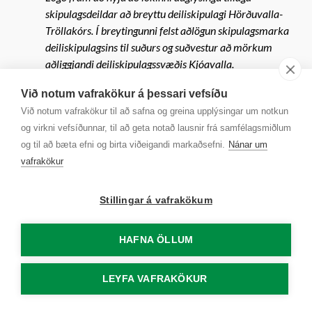
skipulagsdeildar að breyttu deiliskipulagi Hörðuvalla-
Tröllakórs. Í breytingunni felst aðlögun skipulagsmarka
deiliskipulagsins til suðurs og suðvestur að mörkum
aðliggjandi deiliskipulagssvæðis Kjóavalla.
Skipulagssvæðið fer úr um 7 ha að flatarmáli í um 6 ha að
Við notum vafrakökur á þessari vefsíðu
flatarmáli. Göngustígur suðaustan megin við Tröllakór
Við notum vafrakökur til að safna og greina upplýsingar um notkun
verður innan skipulagsmarka Hörðuvalla - Tröllakórs. Á
og virkni vefsíðunnar, til að geta notað lausnir frá samfélagsmiðlum
fundi skipulagsráðs þann 1. júlí 2024 var samþykkt að
og til að bæta efni og birta viðeigandi markaðsefni.
Nánar um
auglýsa tillöguna, var hún auglýst frá 3. apríl til 19. maí
vafrakökur
2025. Engar athugasemdir bárust.
Tillagan er sett fram á uppdrætti í mkv. 1:2000 dags. 28.
júní 2024.
Stillingar á vafrakökum
Niðurstaða Skipulags- og umhverfisráð - 11
Samþykkt. Vísað til afgreiðslu bæjarráðs og
HAFNA ÖLLUM
bæjarstjórnar.
Niðurstaða
LEYFA VAFRAKÖKUR
Bæjarráð, í umboði bæjarstjórnar, staðfestir
afgreiðslu skipulagsráðs.