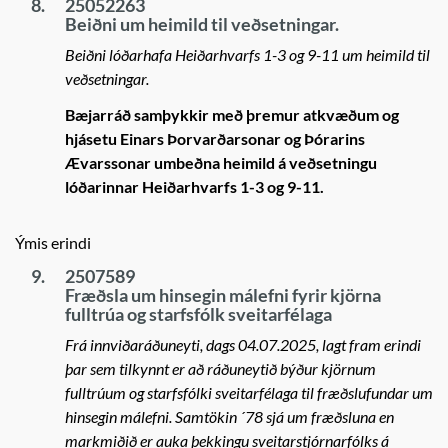
8.
25052263
Beiðni um heimild til veðsetningar.
Beiðni lóðarhafa Heiðarhvarfs 1-3 og 9-11 um heimild til
veðsetningar.
Bæjarráð samþykkir með þremur atkvæðum og
hjásetu Einars Þorvarðarsonar og Þórarins
Ævarssonar umbeðna heimild á veðsetningu
lóðarinnar Heiðarhvarfs 1-3 og 9-11.
Ýmis erindi
9.
2507589
Fræðsla um hinsegin málefni fyrir kjörna
fulltrúa og starfsfólk sveitarfélaga
Frá innviðaráðuneyti, dags 04.07.2025, lagt fram erindi
þar sem tilkynnt er að ráðuneytið býður kjörnum
fulltrúum og starfsfólki sveitarfélaga til fræðslufundar um
hinsegin málefni. Samtökin ´78 sjá um fræðsluna en
markmiðið er auka þekkingu sveitarstjórnarfólks á