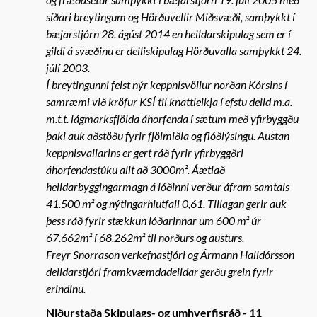
síðari breytingum og Hörðuvellir Miðsvæði, samþykkt í
bæjarstjórn 28. ágúst 2014 en heildarskipulag sem er í
gildi á svæðinu er deiliskipulag Hörðuvalla samþykkt 24.
júlí 2003.
Í breytingunni felst nýr keppnisvöllur norðan Kórsins í
samræmi við kröfur KSÍ til knattleikja í efstu deild m.a.
m.t.t. lágmarksfjölda áhorfenda í sætum með yfirbyggðu
þaki auk aðstöðu fyrir fjölmiðla og flóðlýsingu. Austan
keppnisvallarins er gert ráð fyrir yfirbyggðri
áhorfendastúku allt að 3000m². Áætlað
heildarbyggingarmagn á lóðinni verður áfram samtals
41.500 m² og nýtingarhlutfall 0,61. Tillagan gerir auk
þess ráð fyrir stækkun lóðarinnar um 600 m² úr
67.662m² í 68.262m² til norðurs og austurs.
Freyr Snorrason verkefnastjóri og Ármann Halldórsson
deildarstjóri framkvæmdadeildar gerðu grein fyrir
erindinu.
Niðurstaða Skipulags- og umhverfisráð - 11