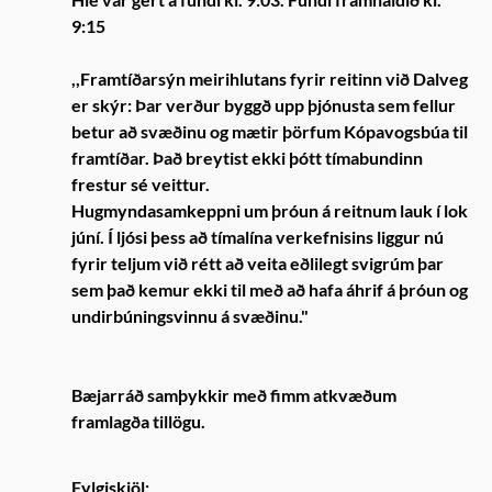
9:15
,,Framtíðarsýn meirihlutans fyrir reitinn við Dalveg
er skýr: Þar verður byggð upp þjónusta sem fellur
betur að svæðinu og mætir þörfum Kópavogsbúa til
framtíðar. Það breytist ekki þótt tímabundinn
frestur sé veittur.
Hugmyndasamkeppni um þróun á reitnum lauk í lok
júní. Í ljósi þess að tímalína verkefnisins liggur nú
fyrir teljum við rétt að veita eðlilegt svigrúm þar
sem það kemur ekki til með að hafa áhrif á þróun og
undirbúningsvinnu á svæðinu."
Bæjarráð samþykkir með fimm atkvæðum
framlagða tillögu.
Fylgiskjöl: