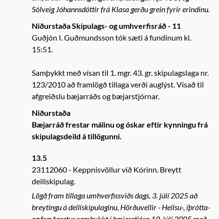
Sólveig Jóhannsdóttir frá Klasa gerðu grein fyrir erindinu.
Niðurstaða Skipulags- og umhverfisráð - 11
Guðjón I. Guðmundsson tók sæti á fundinum kl.
15:51.
Samþykkt með vísan til 1. mgr. 43. gr. skipulagslaga nr.
123/2010 að framlögð tillaga verði auglýst. Vísað til
afgreiðslu bæjarráðs og bæjarstjórnar.
Niðurstaða
Bæjarráð frestar málinu og óskar eftir kynningu frá
skipulagsdeild á tillögunni.
13.5
23112060
Keppnisvöllur við Kórinn. Breytt
deiliskipulag.
Lögð fram tillaga umhverfissviðs dags. 3. júlí 2025 að
breytingu á deiliskipulaginu, Hörðuvellir - Heilsu-, íþrótta-
og fræðasetur samþykkt í bæjarstjórn 19. júlí 2005 með