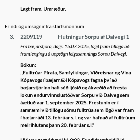
Lagt fram. Umræður.
Erindi og umsagnir frá starfsmönnum
3.
2209119
Flutningur Sorpu af Dalvegi 1
Frá bæjarstjóra, dags. 15.07.2025, lögð fram tillaga að
framlengingu á uppsögn leigusamnings Sorpu Dalvegi.
Bókun:
,,Fulltrúar Pírata, Samfylkingar, Viðreisnar og Vina
Kópavogs í bæjarráði Kópavogs fagna því að
bæjarstjórinn hafi séð ljósið og ákveðið að fresta
lokun endurvinnslustöðvar Sorpu við Dalveg sem
áætluð var 1. september 2025. Frestunin er í
samræmi við tillögu sömu fulltrúa sem lögð var fram
í bæjarráði 13. febrúar s.l. og var hafnað af fulltrúum
meirihlutans þann 20. febrúar s.l."
Hlé var gert á fundi kl. 9:03. Fundi framhaldið kl.