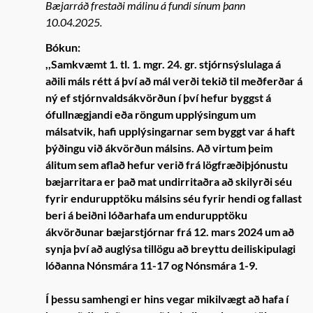
Bæjarráð frestaði málinu á fundi sínum þann
10.04.2025.
Bókun:
,,Samkvæmt 1. tl. 1. mgr. 24. gr. stjórnsýslulaga á
aðili máls rétt á því að mál verði tekið til meðferðar á
ný ef stjórnvaldsákvörðun í því hefur byggst á
ófullnægjandi eða röngum upplýsingum um
málsatvik, hafi upplýsingarnar sem byggt var á haft
þýðingu við ákvörðun málsins. Að virtum þeim
álitum sem aflað hefur verið frá lögfræðiþjónustu
bæjarritara er það mat undirritaðra að skilyrði séu
fyrir endurupptöku málsins séu fyrir hendi og fallast
beri á beiðni lóðarhafa um endurupptöku
ákvörðunar bæjarstjórnar frá 12. mars 2024 um að
synja því að auglýsa tillögu að breyttu deiliskipulagi
lóðanna Nónsmára 11-17 og Nónsmára 1-9.
Í þessu samhengi er hins vegar mikilvægt að hafa í