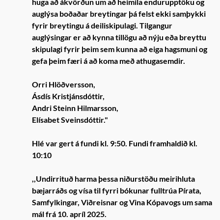
huga að ákvörðun um að heimila endurupptöku og
auglýsa boðaðar breytingar þá felst ekki samþykki
fyrir breytingu á deiliskipulagi. Tilgangur
auglýsingar er að kynna tillögu að nýju eða breyttu
skipulagi fyrir þeim sem kunna að eiga hagsmuni og
gefa þeim færi á að koma með athugasemdir.
Orri Hlöðversson,
Ásdís Kristjánsdóttir,
Andri Steinn Hilmarsson,
Elísabet Sveinsdóttir."
Hlé var gert á fundi kl. 9:50. Fundi framhaldið kl.
10:10
,,Undirrituð harma þessa niðurstöðu meirihluta
bæjarráðs og vísa til fyrri bókunar fulltrúa Pírata,
Samfylkingar, Viðreisnar og Vina Kópavogs um sama
mál frá 10. apríl 2025.