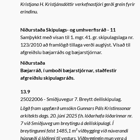
Kristjana H. Kristjánsdóttir verkefnastjóri gerði grein fyrir
erindinu.
Niðurstaða Skipulags- og umhverfisráð - 11
Samþykkt með vísan til 1. mgr. 41. gr. skipulagslaga nr.
123/2010 að framlögð tillaga verði auglýst. Vísað til
afgreiðslu bæjarráðs og bæjarstjórnar.
Niðurstaða
Bæjarráð, í umboði bæjarstjórnar, staðfestir
afgreiðslu skipulagsráðs.
13.9
25022006
Smiðjuvegur 7. Breytt deiliskipulag.
Lögð fram uppfærð umsókn Gunnars Páls Kristinssonar
arkitekts dags. 20. júní 2025 f.h. lóðarhafa lóðarinnar nr.
7 við Smiðjuveg um breytingu á deiliskipulagi. Í
breytingunni felst 1485,1 m² viðbygging við núverandi
húsnæði á lóðinni til vesturs. Viðbyggingin mun vera á