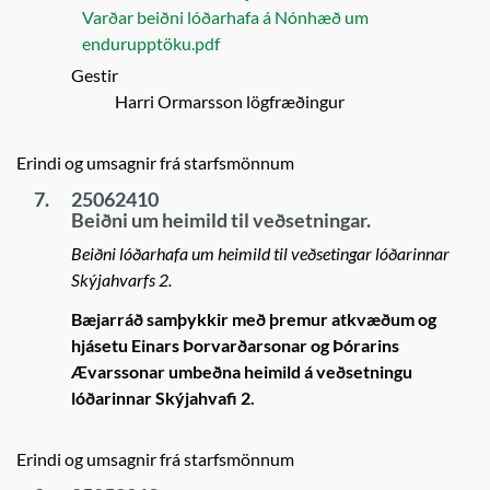
Varðar beiðni lóðarhafa á Nónhæð um
endurupptöku.pdf
Gestir
Harri Ormarsson lögfræðingur
Erindi og umsagnir frá starfsmönnum
7.
25062410
Beiðni um heimild til veðsetningar.
Beiðni lóðarhafa um heimild til veðsetingar lóðarinnar
Skýjahvarfs 2.
Bæjarráð samþykkir með þremur atkvæðum og
hjásetu Einars Þorvarðarsonar og Þórarins
Ævarssonar umbeðna heimild á veðsetningu
lóðarinnar Skýjahvafi 2.
Erindi og umsagnir frá starfsmönnum