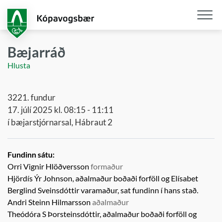
Fara
í
aðalefni
Opna
/
Bæjarráð
loka
Hlusta
snjall
3221. fundur
17. júlí 2025 kl. 08:15 - 11:11
í bæjarstjórnarsal, Hábraut 2
Fundinn sátu:
Orri Vignir Hlöðversson
formaður
Hjördís Ýr Johnson, aðalmaður boðaði forföll og
Elísabet
Berglind Sveinsdóttir
varamaður,
sat fundinn í hans stað.
Andri Steinn Hilmarsson
aðalmaður
Theódóra S Þorsteinsdóttir, aðalmaður boðaði forföll og