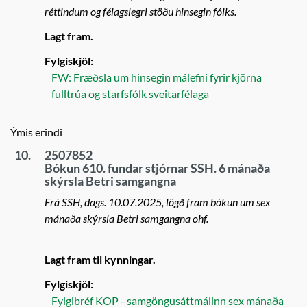
réttindum og félagslegri stöðu hinsegin fólks.
Lagt fram.
Fylgiskjöl:
FW: Fræðsla um hinsegin málefni fyrir kjörna
fulltrúa og starfsfólk sveitarfélaga
Ýmis erindi
10.
2507852
Bókun 610. fundar stjórnar SSH. 6 mánaða
skýrsla Betri samgangna
Frá SSH, dags. 10.07.2025, lögð fram bókun um sex
mánaða skýrsla Betri samgangna ohf.
Lagt fram til kynningar.
Fylgiskjöl:
Fylgibréf KOP - samgöngusáttmálinn sex mánaða