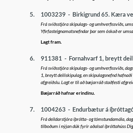
5.
1003239
-
Birkigrund 65. Kæra ve
Frá sviðsstjóra skipulags- og umhverfissviðs, um
Yfirfasteignamatsnefndar þar sem óskað er ums
Lagt fram.
6.
911381
-
Fornahvarf 1, breytt deil
Frá sviðsstjóra skipulags- og umhverfissviðs, da
1, breytt deiliskipulag, en skipulagsnefnd hafnað
afgreiðslu. Lagt er til að bæjarráð staðfesti afg
Bæjarráð hafnar erindinu.
7.
1004263
-
Endurbætur á íþróttagó
Frá deildarstjóra íþrótta- og tómstundamála, dags
tilboðum í nýjan dúk fyrir aðalsal íþróttahúss Dig