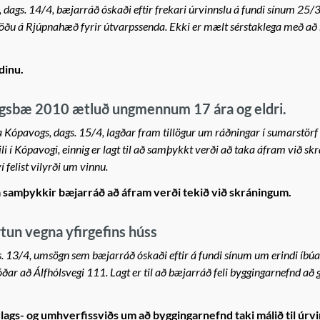
dags. 14/4, bæjarráð óskaði eftir frekari úrvinnslu á fundi sínum 25/3,
töðu á Rjúpnahæð fyrir útvarpssenda. Ekki er mælt sérstaklega með að
dinu.
gsbæ 2010 ætluð ungmennum 17 ára og eldri.
 Kópavogs, dags. 15/4, lagðar fram tillögur um ráðningar í sumarstörf
í Kópavogi, einnig er lagt til að samþykkt verði að taka áfram við s
felist vilyrði um vinnu.
á samþykkir bæjarráð að áfram verði tekið við skráningum.
tun vegna yfirgefins húss
gs. 13/4, umsögn sem bæjarráð óskaði eftir á fundi sínum um erindi íbúa
ar að Álfhólsvegi 111. Lagt er til að bæjarráð feli byggingarnefnd að 
lags- og umhverfissviðs um að byggingarnefnd taki málið til úrvi