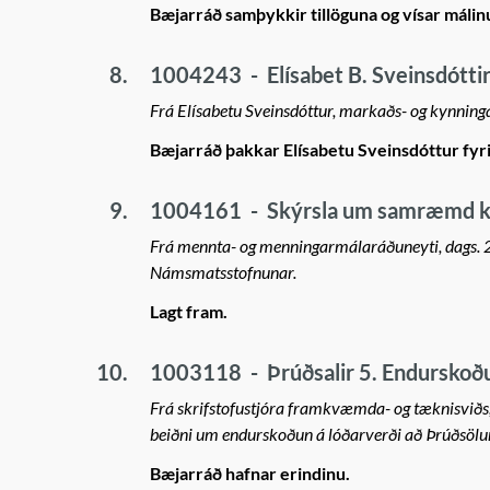
Bæjarráð samþykkir tillöguna og vísar málinu
8.
1004243
-
Elísabet B. Sveinsdótti
Frá Elísabetu Sveinsdóttur, markaðs- og kynningars
Bæjarráð þakkar Elísabetu Sveinsdóttur fyrir
9.
1004161
-
Skýrsla um samræmd k
Frá mennta- og menningarmálaráðuneyti, dags. 
Námsmatsstofnunar.
Lagt fram.
10.
1003118
-
Þrúðsalir 5. Endurskoðu
Frá skrifstofustjóra framkvæmda- og tæknisviðs,
beiðni um endurskoðun á lóðarverði að Þrúðsölum 
Bæjarráð hafnar erindinu.