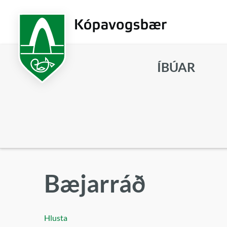
Fara
í
aðalefni
ÍBÚAR
Leita
Bæjarráð
Hlusta