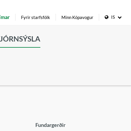
ímar
IS
Fyrir starfsfólk
Minn Kópavogur
TJÓRNSÝSLA
Fundargerðir