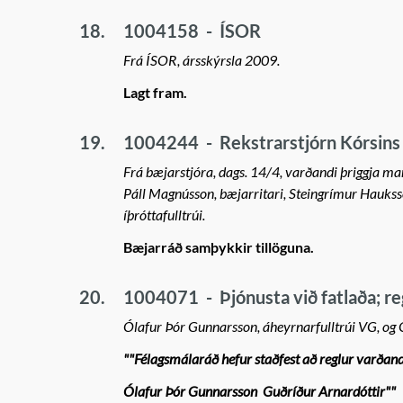
18.
1004158
-
ÍSOR
Frá ÍSOR, ársskýrsla 2009.
Lagt fram.
19.
1004244
-
Rekstrarstjórn Kórsins
Frá bæjarstjóra, dags. 14/4, varðandi þriggja man
Páll Magnússon, bæjarritari, Steingrímur Hauk
íþróttafulltrúi.
Bæjarráð samþykkir tillöguna.
20.
1004071
-
Þjónusta við fatlaða; re
Ólafur Þór Gunnarsson, áheyrnarfulltrúi VG, og 
""Félagsmálaráð hefur staðfest að reglur varðandi
Ólafur Þór Gunnarsson Guðríður Arnardóttir""