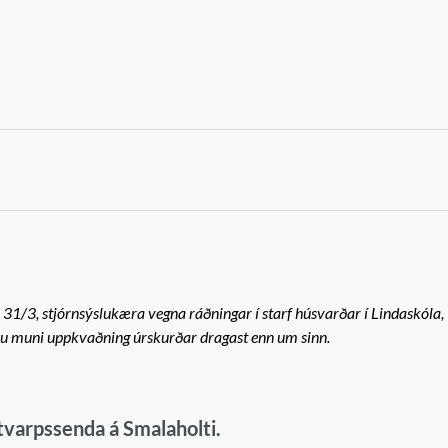
 31/3, stjórnsýslukæra vegna ráðningar í starf húsvarðar í Lindaskóla,
nu muni uppkvaðning úrskurðar dragast enn um sinn.
útvarpssenda á Smalaholti.