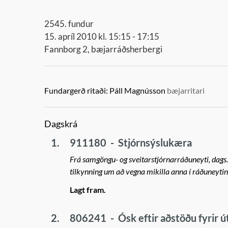
2545. fundur
15. apríl 2010 kl. 15:15 - 17:15
Fannborg 2, bæjarráðsherbergi
Fundargerð ritaði:
Páll Magnússon
bæjarritari
Dagskrá
1.
911180
-
Stjórnsýslukæra
Frá samgöngu- og sveitarstjórnarráðuneyti, dags.
tilkynning um að vegna mikilla anna í ráðuneyti
Lagt fram.
2.
806241
-
Ósk eftir aðstöðu fyrir 