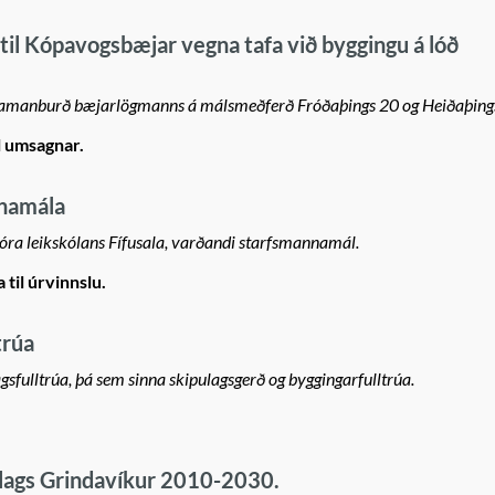
til Kópavogsbæjar vegna tafa við byggingu á lóð
 samanburð bæjarlögmanns á málsmeðferð Fróðaþings 20 og Heiðaþings 
l umsagnar.
namála
stjóra leikskólans Fífusala, varðandi starfsmannamál.
 til úrvinnslu.
trúa
lagsfulltrúa, þá sem sinna skipulagsgerð og byggingarfulltrúa.
lags Grindavíkur 2010-2030.