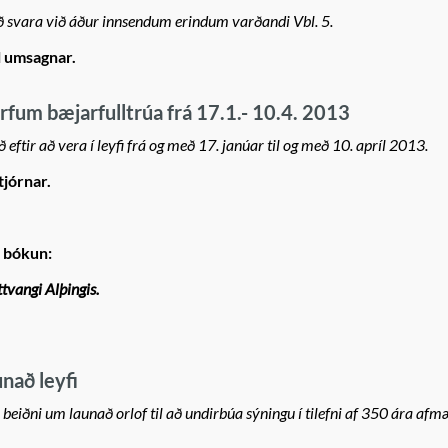
kað svara við áður innsendum erindum varðandi Vbl. 5.
l umsagnar.
törfum bæjarfulltrúa frá 17.1.- 10.4. 2013
 eftir að vera í leyfi frá og með 17. janúar til og með 10. apríl 2013.
tjórnar.
i bókun:
tvangi Alþingis.
nað leyfi
beiðni um launað orlof til að undirbúa sýningu í tilefni af 350 ára afm