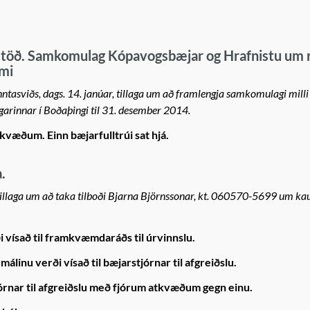
töð. Samkomulag Kópavogsbæjar og Hrafnistu um 
umi
nntasviðs, dags. 14. janúar, tillaga um að framlengja samkomulagi milli
arinnar í Boðaþingi til 31. desember 2014.
væðum. Einn bæjarfulltrúi sat hjá.
.
, tillaga um að taka tilboði Bjarna Björnssonar, kt. 060570-5699 um ka
i vísað til framkvæmdaráðs til úrvinnslu.
málinu verði vísað til bæjarstjórnar til afgreiðslu.
órnar til afgreiðslu með fjórum atkvæðum gegn einu.