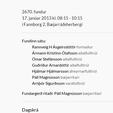
2670. fundur
17. janúar 2013 kl. 08:15 - 10:15
í Fannborg 2, Bæjarráðsherbergi
Fundinn sátu:
Rannveig H Ásgeirsdóttir
formaður
Ármann Kristinn Ólafsson
aðalfulltrúi
Ómar Stefánsson
aðalfulltrúi
Guðríður Arnardóttir
aðalfulltrúi
Hjálmar Hjálmarsson
áheyrnarfulltrúi
Páll Magnússon
bæjarritari
Arnþór Sigurðsson
varafulltrúi
Fundargerð ritaði:
Páll Magnússon
bæjarritari
Dagskrá