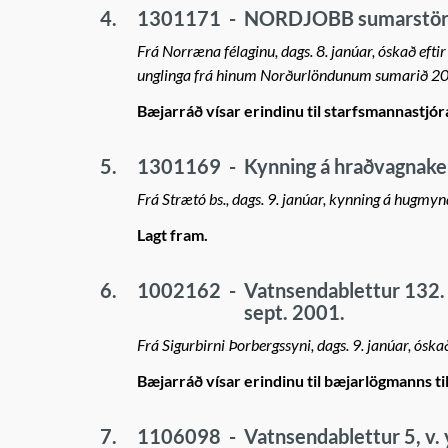
4.
1301171
-
NORDJOBB sumarstörf
Frá Norræna félaginu, dags. 8. janúar, óskað efti
unglinga frá hinum Norðurlöndunum sumarið 2
Bæjarráð vísar erindinu til starfsmannastjóra 
5.
1301169
-
Kynning á hraðvagnakerf
Frá Strætó bs., dags. 9. janúar, kynning á hugm
Lagt fram.
6.
1002162
-
Vatnsendablettur 132.
sept. 2001.
Frá Sigurbirni Þorbergssyni, dags. 9. janúar, ós
Bæjarráð vísar erindinu til bæjarlögmanns ti
7.
1106098
-
Vatnsendablettur 5, v.