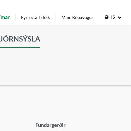
ímar
IS
Fyrir starfsfólk
Minn Kópavogur
TJÓRNSÝSLA
Fundargerðir