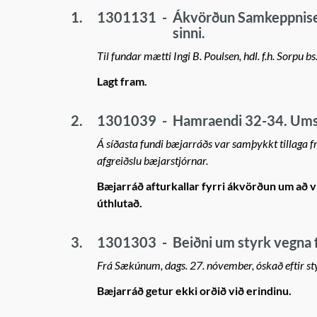
1.
1301131
-
Ákvörðun Samkeppnisef
sinni.
Til fundar mætti Ingi B. Poulsen, hdl. f.h. Sorpu bs
Lagt fram.
2.
1301039
-
Hamraendi 32-34. Umsó
Á síðasta fundi bæjarráðs var samþykkt tillaga
afgreiðslu bæjarstjórnar.
Bæjarráð afturkallar fyrri ákvörðun um að ví
úthlutað.
3.
1301303
-
Beiðni um styrk vegna 
Frá Sækúnum, dags. 27. nóvember, óskað eftir sty
Bæjarráð getur ekki orðið við erindinu.