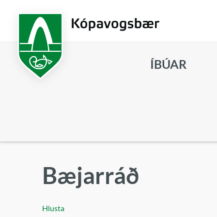
Fara
í
aðalefni
ÍBÚAR
Leita
Bæjarráð
Hlusta