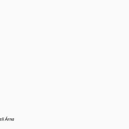
æli Árna