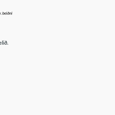
. beiðni
lið.