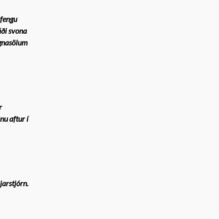
 fengu
ði svona
ignasölum
r
nu aftur í
jarstjórn.