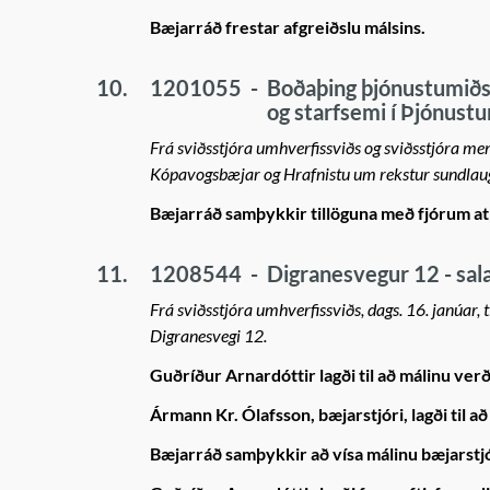
Bæjarráð frestar afgreiðslu málsins.
10.
1201055
-
Boðaþing þjónustumiðs
og starfsemi í Þjónust
Frá sviðsstjóra umhverfissviðs og sviðsstjóra me
Kópavogsbæjar og Hrafnistu um rekstur sundlaug
Bæjarráð samþykkir tillöguna með fjórum atk
11.
1208544
-
Digranesvegur 12 - sala
Frá sviðsstjóra umhverfissviðs, dags. 16. janúar
Digranesvegi 12.
Guðríður Arnardóttir lagði til að málinu verð
Ármann Kr. Ólafsson, bæjarstjóri, lagði til að 
Bæjarráð samþykkir að vísa málinu bæjarstj