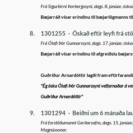
Frá Sigurbirni Þorbergssyni, dags. 8. janúar, ós
Bæjarráð vísar erindinu til bæjarlögmanns ti
8.
1301255
-
Óskað eftir leyfi frá s
Frá Ólafi Þór Gunnarssyni, dags. 17. janúar, óskað
Bæjarráð vísar erindinu til afgreiðslu bæjars
Guðríður Arnardóttir lagði fram eftirfarand
"Ég óska Ólafi Þór Gunnarssyni velfarnaðar á vet
Guðríður Arnardóttir"
9.
1301294
-
Beiðni um 6 mánaða lau
Frá forstöðumanni Gerðarsafns, dags. 15. janúar, 
Magnússonar.