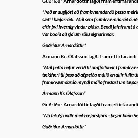
Guðríður Arnardóttir lagði fram eftirfarand
"Það er augljóst að framkvæmdaráð þessa meirihl
sæti í bæjarráði.
Mál sem framkvæmdaráð á að f
eftir því hvernig vindar blása.
Bendi jafnframt á 
var boðið að sjá um sölu eignarinnar.
Guðríður Arnardóttir"
Ármann Kr. Ólafsson lagði fram eftirfarandi
"
Mál þetta hefur verið til umfjöllunar í framkvæm
tækifæri til þess að afgreiða málið en allir full
framkvæmdaráð myndi málið frestast um tæpa
Ármann Kr. Ólafsson"
Guðríður Arnardóttir lagði fram eftirfarand
"
Nú tek ég undir með bæjarstjóra - þegar hann ben
Guðríður Arnardóttir"