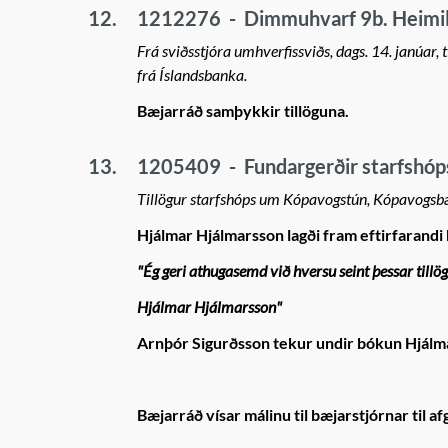
12.
1212276
-
Dimmuhvarf 9b. Heimild
Frá sviðsstjóra umhverfissviðs, dags. 14. janúar,
frá Íslandsbanka.
Bæjarráð samþykkir tillöguna.
13.
1205409
-
Fundargerðir starfshó
Tillögur starfshóps um Kópavogstún, Kópavogsb
Hjálmar Hjálmarsson lagði fram eftirfarandi
"Ég geri athugasemd við hversu seint þessar tillög
Hjálmar Hjálmarsson"
Arnþór Sigurðsson tekur undir bókun Hjálm
Bæjarráð vísar málinu til bæjarstjórnar til af