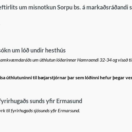
tirlits um misnotkun Sorpu bs. á markaðsráðandi 
.
kn um lóð undir hesthús
 framkvæmdaráðs um úthlutun lóðarinnar Hamraendi 32-34 og vísað ti
sa úthlutuninni til bæjarstjórnar þar sem lóðinni hefur þegar ve
fyrirhugaðs sunds yfir Ermasund
rk til fyrirhugaðs sjósunds yfir Ermarsund.