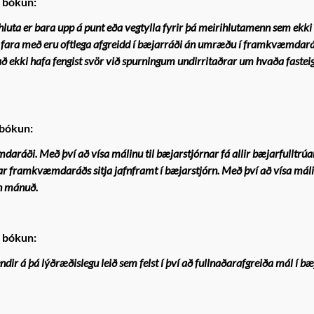
i bókun:
uta er bara upp á punt eða vegtylla fyrir þá meirihlutamenn sem ekki
ara með eru oftlega afgreidd í bæjarráði án umræðu í framkvæmdará
að ekki hafa fengist svör við spurningum undirritaðrar um hvaða faste
 bókun:
daráði. Með því að vísa málinu til bæjarstjórnar fá allir bæjarfulltrúa
trúar framkvæmdaráðs sitja jafnframt í bæjarstjórn.
Með því að vísa máli
n mánuð.
i bókun:
dir á þá lýðræðislegu leið sem felst í því að fullnaðarafgreiða mál í bæ