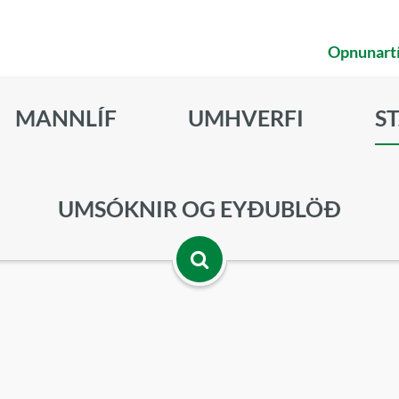
Opnunart
MANNLÍF
UMHVERFI
S
UMSÓKNIR OG EYÐUBLÖÐ
Opna
leitarbox