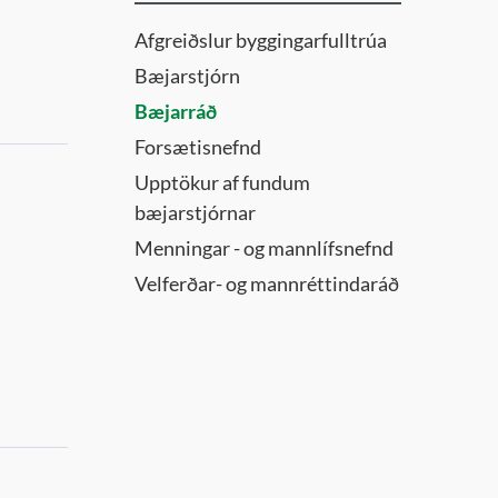
Afgreiðslur byggingarfulltrúa
Bæjarstjórn
Bæjarráð
Forsætisnefnd
Upptökur af fundum
bæjarstjórnar
Menningar - og mannlífsnefnd
Velferðar- og mannréttindaráð