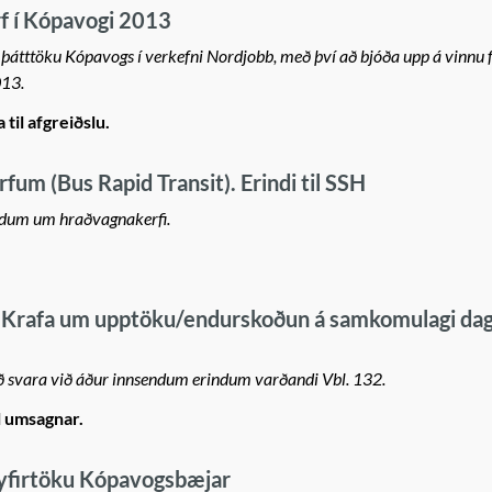
 í Kópavogi 2013
r þátttöku Kópavogs í verkefni Nordjobb, með því að bjóða upp á vinnu f
013.
til afgreiðslu.
um (Bus Rapid Transit). Erindi til SSH
yndum um hraðvagnakerfi.
 Krafa um upptöku/endurskoðun á samkomulagi dag
kað svara við áður innsendum erindum varðandi Vbl. 132.
l umsagnar.
 yfirtöku Kópavogsbæjar