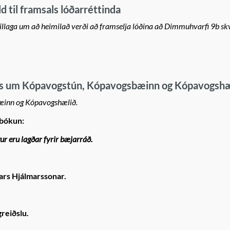
 til framsals lóðarréttinda
 tillaga um að heimilað verði að framselja lóðina að Dimmuhvarfi 9b skv
ps um Kópavogstún, Kópavogsbæinn og Kópavogshæ
æinn og Kópavogshælið.
 bókun:
ur eru lagðar fyrir bæjarráð.
ars Hjálmarssonar.
greiðslu.