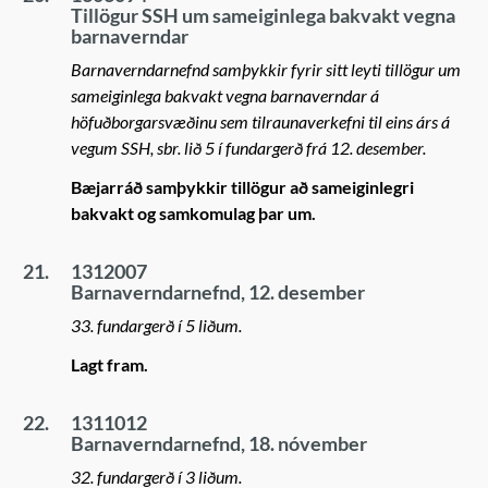
Tillögur SSH um sameiginlega bakvakt vegna
barnaverndar
Barnaverndarnefnd samþykkir fyrir sitt leyti tillögur um
sameiginlega bakvakt vegna barnaverndar á
höfuðborgarsvæðinu sem tilraunaverkefni til eins árs á
vegum SSH, sbr. lið 5 í fundargerð frá 12. desember.
Bæjarráð samþykkir tillögur að sameiginlegri
bakvakt og samkomulag þar um.
21.
1312007
Barnaverndarnefnd, 12. desember
33. fundargerð í 5 liðum.
Lagt fram.
22.
1311012
Barnaverndarnefnd, 18. nóvember
32. fundargerð í 3 liðum.