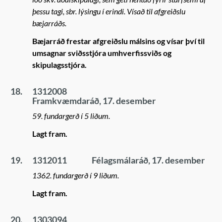
þessu tagi, sbr. lýsingu í erindi. Vísað til afgreiðslu
bæjarráðs.
Bæjarráð frestar afgreiðslu málsins og vísar því til
umsagnar sviðsstjóra umhverfissviðs og
skipulagsstjóra.
18.
1312008
Framkvæmdaráð, 17. desember
59. fundargerð í 5 liðum.
Lagt fram.
19.
1312011
Félagsmálaráð, 17. desember
1362. fundargerð í 9 liðum.
Lagt fram.
20.
1303094