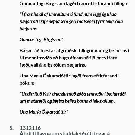
Gunnar Ingi Birgisson lagði fram eftirfarandi tillögu:
"Í framhaldi af umræðum á fundinum legg ég til að
bæjarráð skipi nefnd sem geri matseðla fyrir leikskóla
bæjarins.
Gunnar Ingi Birgisson"
Bæjarráð frestar afgreiðslu tillögunnar og beinir því
til menntasviðs að huga áfram að fjölbreyttara
fæðuvali á leikskólum bæjarins.
Una María Óskarsdóttir lagði fram eftirfarandi
bókun:
"Undirrituð lýsir ánægju með góða umræðu í bæjarráði
um mataræði og bætta heilsu barna á leikskólum.
Una María Óskarsdóttir"
5.
1312116
Áhrif tillagna um skuldaleiðréttingar á