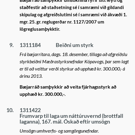
staðfestir að
staðsetning sé í samræmi við gildandi
skipulag og afgreiðslutími sé í samræmi við ákvæði 1.
mgr. 25. gr. reglugerðar nr. 1127/2007 um
lögreglusamþykktir.
9.
1311184
Beiðni um styrk
Frá bæjarritara, dags. 18. desember, tillaga að afgreiðslu
styrkbeiðni Mæðrastyrksnefndar Kópavogs, þar sem lagt
er til að veittur verði styrkur að upphæð kr. 300.000,- á
árinu 2013.
Bæjarráð samþykkir að veita fjárhagsstyrk að
upphæð kr. 300.000,-.
10.
1311422
Frumvarp til laga um náttúruvernd (brottfall
laganna), 167. mál. Óskað eftir umsögn
Umsögn umhverfis- og samgöngunefndar.