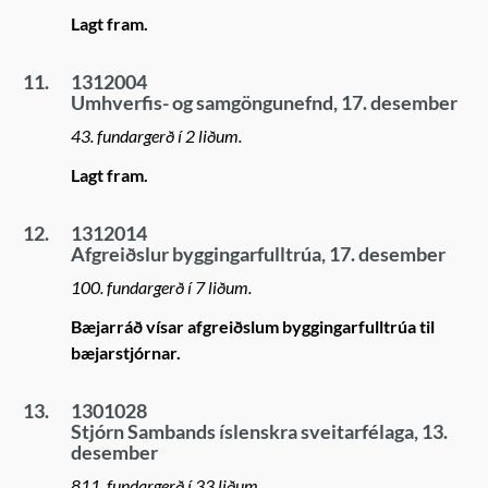
Lagt fram.
11.
1312004
Umhverfis- og samgöngunefnd, 17. desember
43. fundargerð í 2 liðum.
Lagt fram.
12.
1312014
Afgreiðslur byggingarfulltrúa, 17. desember
100. fundargerð í 7 liðum.
Bæjarráð vísar afgreiðslum byggingarfulltrúa til
bæjarstjórnar.
13.
1301028
Stjórn Sambands íslenskra sveitarfélaga, 13.
desember
811. fundargerð í 33 liðum.