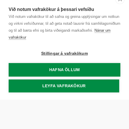
Sjá kort
Við notum vafrakökur á þessari vefsíðu
Kt. 700169-3759
Við notum vafrakökur til að safna og greina upplýsingar um notkun
Fundarmannagátt
og virkni vefsíðunnar, til að geta notað lausnir frá samfélagsmiðlum
og til að bæta efni og birta viðeigandi markaðsefni.
Nánar um
vafrakökur
Stillingar á vafrakökum
HAFNA ÖLLUM
LEYFA VAFRAKÖKUR