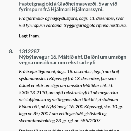
Fasteignagjöld á Glaðheimasvæði. Svar við
fyrirspurn frá Hjálmari Hjálmarssyni.
Frá fjármála- og hagsýslustjóra, dags. 11. desember, svar
við fyrirspurn varðandi tryggingariðgjöld rifinna hesthúsa.
Lagt fram.
8.
1312287
Nýbýlavegur 16. Máltíð ehf. Beiðni um umsögn
vegna umsóknar um rekstrarleyfi
Frá bæjarlögmanni, dags. 18. desember, lagt fram bréf
sýslumannsins í Kópavogi frá 13. desember, þar sem
óskað er eftir umsögn um umsókn Máltíðar ehf., kt.
530513-2110, um nýtt rekstrarleyfi til að mega reka
veisluþjónustu og veitingaverslun í flokki I, á staðnum
Eldum rétt, að Nýbýlavegi 16, 200 Kópavogi, skv. 10. gr.
laga nr. 85/2007 um veitingastaði, gististaði og
skemmtanahald og 23. gr. rgl. nr. 585/2007.
Bæjarráð samþykkir umsóknina fyrir sitt leyti og