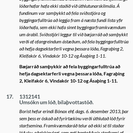
lóðarhafar hafa ekki staðið við úthlutunarskilmála. Á
fundinum var samþykkt að fela sviðsstjóra og
byggingarfulltrúa að leggja fram á næsta fundi lista yfir
lóðarhafa, sem ekki hafa sinnt byggingarframkvæmdum
um árabil. Sviðsstjóri leggur til við bæjarráð að samþykkt
verði af ofangreindum ástæðum, að fela byggingarfulltrúa
að hefja dagsektarferli vegna þessara lóða, Fagraþing 2,
Kleifakór 6, Vindakór 10-12 og Ásaþing 1-11.
Bæjarráð samþykkir að fela byggingarfulltrúa að
hefja dagsektarferli vegna þessara lóða, Fagraþing
2, Kleifakór 6, Vindakór 10-12 og Ásaþing 1-11.
17.
1312141
Umsókn um lóð, bílaþvottastöð.
Borist hefur erindi Bónax ehf. dags. 6. desember 2013, þar
sem þess er óskað að fyrirtækinu verði úthlutað lóð fyrir
starfsemina. Framkvæmdaráð telur að ekki sé til staðar
lóð skv. aðalskipulagi, sem geti hentað fyrir starfsemi af