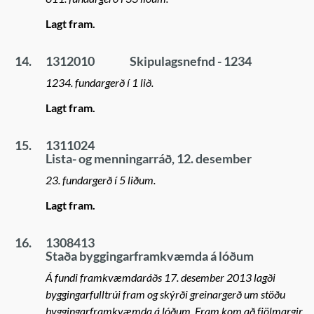
Lagt fram.
14.
1312010
Skipulagsnefnd - 1234
1234. fundargerð í 1 lið.
Lagt fram.
15.
1311024
Lista- og menningarráð, 12. desember
23. fundargerð í 5 liðum.
Lagt fram.
16.
1308413
Staða byggingarframkvæmda á lóðum
Á fundi framkvæmdaráðs 17. desember 2013 lagði
byggingarfulltrúi fram og skýrði greinargerð um stöðu
byggingarframkvæmda á lóðum. Fram kom að fjölmargir