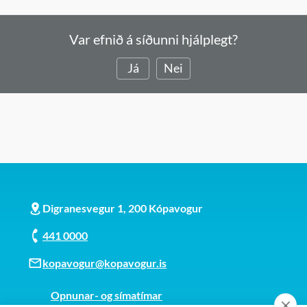
Var efnið á síðunni hjálplegt?
Já
Nei
Digranesvegur 1, 200 Kópavogur
441 0000
kopavogur@kopavogur.is
Opnunar- og símatímar