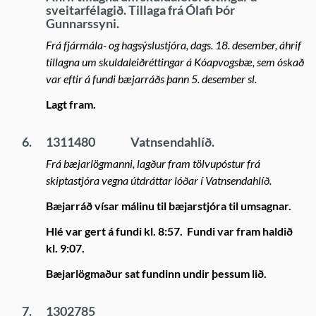
sveitarfélagið. Tillaga frá Ólafi Þór
Gunnarssyni.
Frá fjármála- og hagsýslustjóra, dags. 18. desember, áhrif
tillagna um skuldaleiðréttingar á Kóapvogsbæ, sem óskað
var eftir á fundi bæjarráðs þann 5. desember sl.
Lagt fram.
6.
1311480
Vatnsendahlíð.
Frá bæjarlögmanni, lagður fram tölvupóstur frá
skiptastjóra vegna útdráttar lóðar í Vatnsendahlíð.
Bæjarráð vísar málinu til bæjarstjóra til umsagnar.
Hlé var gert á fundi kl. 8:57. Fundi var fram haldið
kl. 9:07.
Bæjarlögmaður sat fundinn undir þessum lið.
7.
1302785