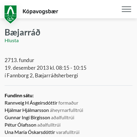
Fara
í
aðalefni
Opna
/
Bæjarráð
loka
Hlusta
snjall
2713. fundur
19. desember 2013 kl. 08:15 - 10:15
í Fannborg 2, Bæjarráðsherbergi
Fundinn sátu:
Rannveig H Ásgeirsdóttir
formaður
Hjálmar Hjálmarsson
áheyrnarfulltrúi
Gunnar Ingi Birgisson
aðalfulltrúi
Pétur Ólafsson
aðalfulltrúi
Una María Óskarsdóttir
varafulltrúi