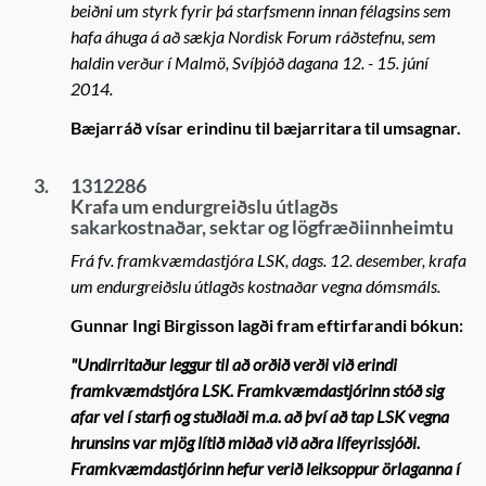
beiðni um styrk fyrir þá starfsmenn innan félagsins sem
hafa áhuga á að sækja Nordisk Forum ráðstefnu, sem
haldin verður í Malmö, Svíþjóð dagana 12. - 15. júní
2014.
Bæjarráð vísar erindinu til bæjarritara til umsagnar.
3.
1312286
Krafa um endurgreiðslu útlagðs
sakarkostnaðar, sektar og lögfræðiinnheimtu
Frá fv. framkvæmdastjóra LSK, dags. 12. desember, krafa
um endurgreiðslu útlagðs kostnaðar vegna dómsmáls.
Gunnar Ingi Birgisson lagði fram eftirfarandi bókun:
"Undirritaður leggur til að orðið verði við erindi
framkvæmdstjóra LSK. Framkvæmdastjórinn stóð sig
afar vel í starfi og stuðlaði m.a. að því að tap LSK vegna
hrunsins var mjög lítið miðað við aðra lífeyrissjóði.
Framkvæmdastjórinn hefur verið leiksoppur örlaganna í