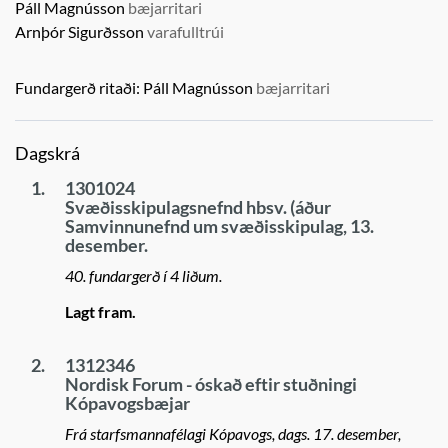
Páll Magnússon
bæjarritari
Arnþór Sigurðsson
varafulltrúi
Fundargerð ritaði:
Páll Magnússon
bæjarritari
Dagskrá
1.
1301024
Svæðisskipulagsnefnd hbsv. (áður
Samvinnunefnd um svæðisskipulag, 13.
desember.
40. fundargerð í 4 liðum.
Lagt fram.
2.
1312346
Nordisk Forum - óskað eftir stuðningi
Kópavogsbæjar
Frá starfsmannafélagi Kópavogs, dags. 17. desember,