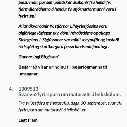
þessu máli, þar sem pólitískar ásakanir frá hendi fv.
fjármálaráðherra á hendur fv. stjórnarformanni voru í
fyrirrúmi.
Allar ákvarðanir fv. stjórnar Lífeyrissjóðsins voru
algjörlega löglegar skv. dómi héraðsdóms og atlaga
Steingríms J. Sigfússonar var mikil sneypuför og kostaði
ríkissjóð og skattborgara þessa lands milljónatugi .
Gunnar Ingi Birgisson"
Bæjarráð vísar erindinu til bæjarlögmanns til
umsagnar.
4.
1309513
Svar við fyrirspurn um mataræði á leikskólum.
Frá sviðsstjóra menntasviðs, dags. 30. september, svar við
fyrirspurn um mataræði á leikskólum.
Lagt fram.