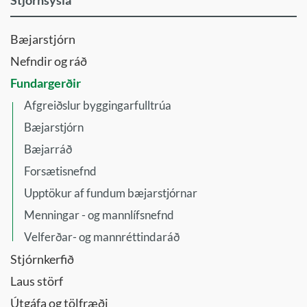
Stjórnsýsla
Bæjarstjórn
Nefndir og ráð
Fundargerðir
Afgreiðslur byggingarfulltrúa
Bæjarstjórn
Bæjarráð
Forsætisnefnd
Upptökur af fundum bæjarstjórnar
Menningar - og mannlífsnefnd
Velferðar- og mannréttindaráð
Stjórnkerfið
Laus störf
Útgáfa og tölfræði