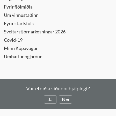
Fyrir fjölmiðla
Um vinnustaðinn
Fyrir starfsfólk
Sveitarstjórnarkosningar 2026
Covid-19
Minn Kópavogur
Umbætur og þróun
Var efnið á síðunni hjálplegt?
Já
Nei