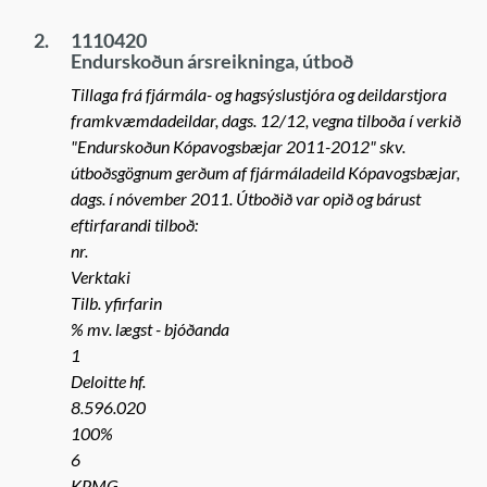
2.
1110420
Endurskoðun ársreikninga, útboð
Tillaga frá fjármála- og hagsýslustjóra og deildarstjora
framkvæmdadeildar, dags. 12/12, vegna tilboða í verkið
"Endurskoðun Kópavogsbæjar 2011-2012" skv.
útboðsgögnum gerðum af fjármáladeild Kópavogsbæjar,
dags. í nóvember 2011. Útboðið var opið og bárust
eftirfarandi tilboð:
nr.
Verktaki
Tilb. yfirfarin
% mv. lægst - bjóðanda
1
Deloitte hf.
8.596.020
100%
6
KPMG