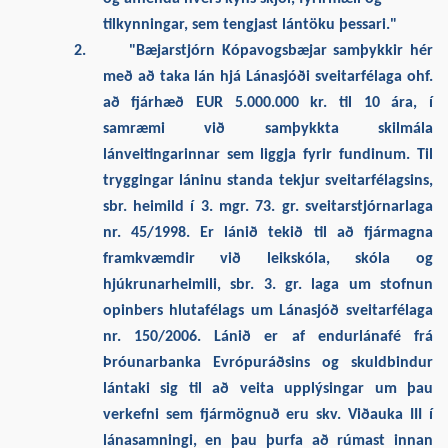
tilkynningar, sem tengjast lántöku þessari."
2.
"Bæjarstjórn Kópavogsbæjar samþykkir hér
með að taka lán hjá Lánasjóði sveitarfélaga ohf.
að fjárhæð EUR 5.000.000 kr. til 10 ára, í
samræmi við samþykkta skilmála
lánveitingarinnar sem liggja fyrir fundinum. Til
tryggingar láninu standa tekjur sveitarfélagsins,
sbr. heimild í 3. mgr. 73. gr. sveitarstjórnarlaga
nr. 45/1998. Er lánið tekið til að fjármagna
framkvæmdir við leikskóla, skóla og
hjúkrunarheimili, sbr. 3. gr. laga um stofnun
opinbers hlutafélags um Lánasjóð sveitarfélaga
nr. 150/2006. Lánið er af endurlánafé frá
Þróunarbanka Evrópuráðsins og skuldbindur
lántaki sig til að veita upplýsingar um þau
verkefni sem fjármögnuð eru skv. Viðauka III í
lánasamningi, en þau þurfa að rúmast innan