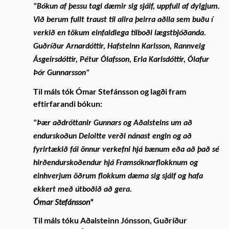
"Bókun af þessu tagi dæmir sig sjálf, uppfull af dylgjum.
Við berum fullt traust til allra þeirra aðila sem buðu í
verkið en tökum einfaldlega tilboði lægstbjóðanda.
Guðríður Arnardóttir, Hafsteinn Karlsson, Rannveig
Ásgeirsdóttir, Pétur Ólafsson, Erla Karlsdóttir, Ólafur
Þór Gunnarsson"
Til máls tók Ómar Stefánsson og lagði fram
eftirfarandi bókun:
"Þær aðdróttanir Gunnars og Aðalsteins um að
endurskoðun Deloitte verði nánast engin og að
fyrirtækið fái önnur verkefni hjá bænum eða að það sé
hirðendurskoðendur hjá Framsóknarflokknum og
einhverjum öðrum flokkum dæma sig sjálf og hafa
ekkert með útboðið að gera.
Ómar Stefánsson"
Til máls tóku Aðalsteinn Jónsson, Guðríður