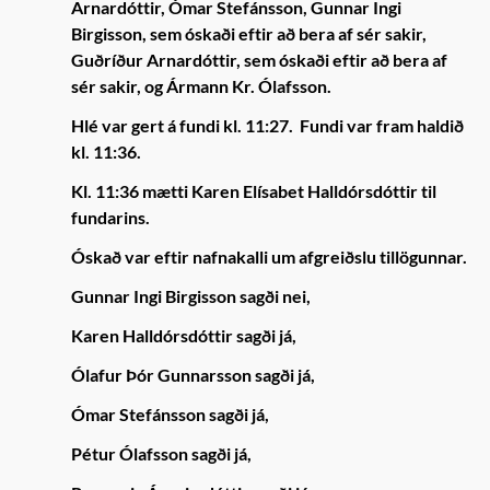
Arnardóttir, Ómar Stefánsson, Gunnar Ingi
Birgisson, sem óskaði eftir að bera af sér sakir,
Guðríður Arnardóttir, sem óskaði eftir að bera af
sér sakir, og Ármann Kr. Ólafsson.
Hlé var gert á fundi kl. 11:27. Fundi var fram haldið
kl. 11:36.
Kl. 11:36 mætti Karen Elísabet Halldórsdóttir til
fundarins.
Óskað var eftir nafnakalli um afgreiðslu tillögunnar.
Gunnar Ingi Birgisson sagði nei,
Karen Halldórsdóttir sagði já,
Ólafur Þór Gunnarsson sagði já,
Ómar Stefánsson sagði já,
Pétur Ólafsson sagði já,