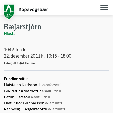
Fara
í
aðalefni
Opna
/
Bæjarstjórn
loka
Hlusta
snjall
1049. fundur
22. desember 2011 kl. 10:15 - 18:00
í bæjarstjórnarsal
Fundinn sátu:
Hafsteinn Karlsson
1. varaforseti
Guðríður Arnardóttir
aðalfulltrúi
Pétur Ólafsson
aðalfulltrúi
Ólafur Þór Gunnarsson
aðalfulltrúi
Rannveig H Ásgeirsdóttir
aðalfulltrúi