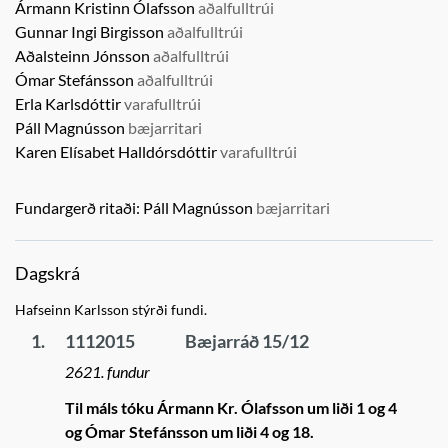
Ármann Kristinn Ólafsson
aðalfulltrúi
Gunnar Ingi Birgisson
aðalfulltrúi
Aðalsteinn Jónsson
aðalfulltrúi
Ómar Stefánsson
aðalfulltrúi
Erla Karlsdóttir
varafulltrúi
Páll Magnússon
bæjarritari
Karen Elísabet Halldórsdóttir
varafulltrúi
Fundargerð ritaði:
Páll Magnússon
bæjarritari
Dagskrá
Hafseinn Karlsson stýrði fundi.
1.
1112015
Bæjarráð 15/12
2621. fundur
Til máls tóku Ármann Kr. Ólafsson um liði 1 og 4
og Ómar Stefánsson um liði 4 og 18.