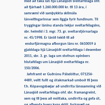
með að taka lán hjá Lánasjóði sveitarfélaga ohf.
að fjárhæð 1.260.000.000 kr. til 13 ára, í
samræmi við samþykkta skilmála
lánveitingarinnar sem liggja fyrir fundinum. Til
tryggingar láninu standa tekjur sveitarfélagsins,
sbr. heimild í 3. mgr. 73. gr. sveitarstjórnarlaga
nr. 45/1998. Er lánið tekið til að
endurfjármagna afborgun láns nr. 0610059 á
gjalddaga hjá Lánasjóði sveitarfélaga í desember
2011, sbr. 3. gr. laga um stofnun opinbers
hlutafélags um Lánasjóð sveitarfélaga nr.
150/2006.
Jafnframt er Guðrúnu Pálsdóttur, 071256-
4489, veitt fullt og ótakmarkað umboð til þess
f.h. Kópavogsbæjar að undirrita lánssamning við
Lánasjóð sveitarfélaga ohf. sbr. framangreint,
sem og til þess að móttaka, undirrita og gefa út,
og afhenda hvers kyns skjöl, fyrirmæli og