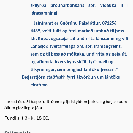
skilyrða þróunarbankans sbr. Viðauka II í
lánasamningi.
Jafnframt er Guðrúnu Pálsdóttur, 071256-
4489, veitt fullt og ótakmarkað umboð til þess
f.h. Kópavogsbæjar að undirrita lánssamning við
Lánasjóð sveitarfélaga ohf. sbr. framangreint,
sem og til þess að móttaka, undirrita og gefa út,
og afhenda hvers kyns skjöl, fyrirmæli og
tilkynningar, sem tengjast lántöku þessari."
Bæjarstjórn staðfestir fyrri ákvörðun um lántöku
einróma.
Forseti óskaði bæjarfulltrúum og fjölskyldum þeirra og bæjarbúum
öllum gleðilegra jóla.
Fundi slitið - kl. 18:00.