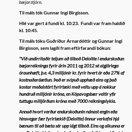
bæjarstjórn.
Til máls tók Gunnar Ingi Birgisson.
Hlé var gert á fundi kl. 10:23. Fundi var fram haldið
kl. 10:45.
Til máls tóku Guðríður Arnardóttir og Gunnar Ingi
Birgisson, sem lagði fram eftirfarandi bókun:
"Við undirritaðir teljum að tilboð Deloitte í endurskoðun
bæjarreikninga fyrir árin 2011 og 2012 sé algjörlega
óraunhæft, þ.e. 4,3 milljónir kr. fyrir hvert ár eða 27% af
kostnaðaráætlun. Það er svipuð upphæð eins og það
kostar meðalstórt fyrirtæki með veltu upp á nokkur
hundruð milljónir króna, en Kópavogsbær veltir yfir
tuttugu milljörðum króna með 7000 reikningslykla.
Annað hvort verður endurskoðunin nánast engin eða
hinsvegar fær fyrirtækið (Deloitte) önnur verkefni hjá
bænum til að bæta sér upp lágt tilboð. Eins og alkunna er