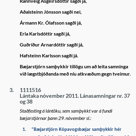
Rannveig Ásgeirsdóttir sagði já,
Aðalsteinn Jónsson sagði nei,
Ármann Kr. Ólafsson sagði já,
Erla Karlsdóttir sagði já,
Guðríður Arnardóttir sagði já,
Hafsteinn Karlsson sagði já.
Bæjarstjórn samþykkir tillögu um að leita samninga
við lægstbjóðanda með níu atkvæðum gegn tveimur.
3.
1111516
Lántaka nóvember 2011. Lánasamningar nr. 37
og 38
Staðfesting á lántöku, sem samþykkt var á fundi
bæjarstjórnar þann 29. nóvember sl.:
1.
"Bæjarstjórn Kópavogsbæjar samþykkir hér