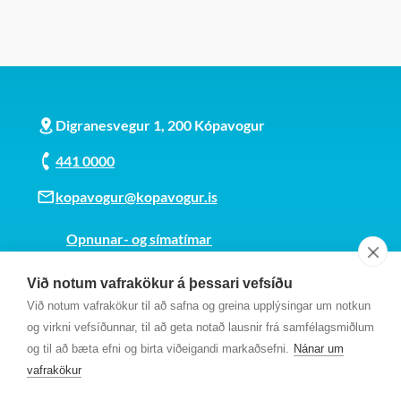
Digranesvegur 1, 200 Kópavogur
441 0000
kopavogur@kopavogur.is
Opnunar- og símatímar
Sjá kort
Við notum vafrakökur á þessari vefsíðu
Kt. 700169-3759
Við notum vafrakökur til að safna og greina upplýsingar um notkun
Fundarmannagátt
og virkni vefsíðunnar, til að geta notað lausnir frá samfélagsmiðlum
og til að bæta efni og birta viðeigandi markaðsefni.
Nánar um
vafrakökur