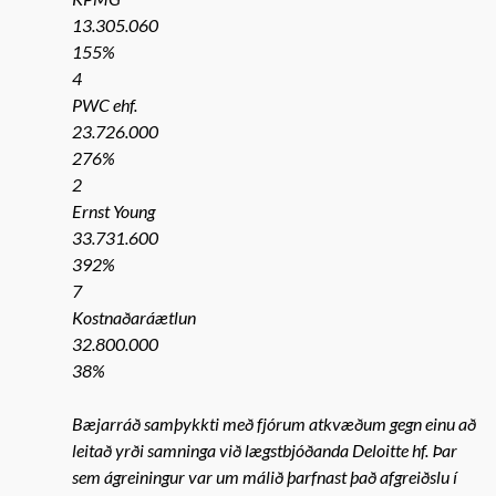
13.305.060
155%
4
PWC ehf.
23.726.000
276%
2
Ernst Young
33.731.600
392%
7
Kostnaðaráætlun
32.800.000
38%
Bæjarráð samþykkti með fjórum atkvæðum gegn einu að
leitað yrði samninga við lægstbjóðanda Deloitte hf. Þar
sem ágreiningur var um málið þarfnast það afgreiðslu í