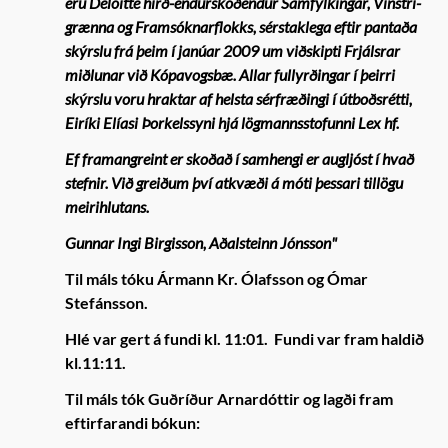
eru Deloitte hirð-endurskoðendur Samfylkingar, Vinstri-
grænna og Framsóknarflokks, sérstaklega eftir pantaða
skýrslu frá þeim í janúar 2009 um viðskipti Frjálsrar
miðlunar við Kópavogsbæ. Allar fullyrðingar í þeirri
skýrslu voru hraktar af helsta sérfræðingi í útboðsrétti,
Eiríki Elíasi Þorkelssyni hjá lögmannsstofunni Lex hf.
Ef framangreint er skoðað í samhengi er augljóst í hvað
stefnir. Við greiðum því atkvæði á móti þessari tillögu
meirihlutans.
Gunnar Ingi Birgisson, Aðalsteinn Jónsson"
Til máls tóku Ármann Kr. Ólafsson og Ómar
Stefánsson.
Hlé var gert á fundi kl. 11:01. Fundi var fram haldið
kl.11:11.
Til máls tók Guðríður Arnardóttir og lagði fram
eftirfarandi bókun: