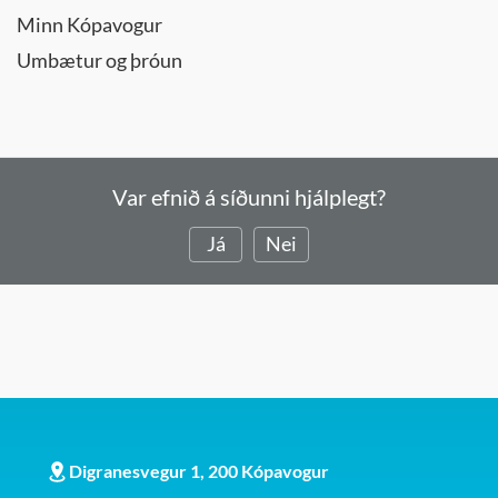
Minn Kópavogur
Umbætur og þróun
Var efnið á síðunni hjálplegt?
Já
Nei
Digranesvegur 1, 200 Kópavogur