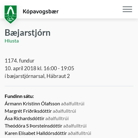
Fara
í
aðalefni
Opna
/
Bæjarstjórn
loka
Hlusta
snjall
1174. fundur
10. apríl 2018 kl. 16:00 - 19:05
í bæjarstjórnarsal, Hábraut 2
Fundinn sátu:
Ármann Kristinn Ólafsson
aðalfulltrúi
Margrét Friðriksdóttir
aðalfulltrúi
Ása Richardsdóttir
aðalfulltrúi
Theódóra S Þorsteinsdóttir
aðalfulltrúi
Karen Elísabet Halldórsdóttir
aðalfulltrúi