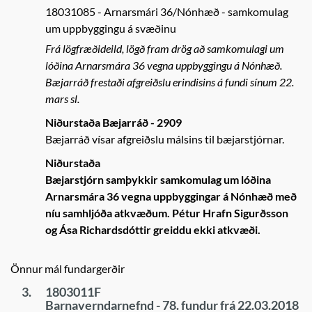
18031085
Arnarsmári 36/Nónhæð - samkomulag
um uppbyggingu á svæðinu
Frá lögfræðideild, lögð fram drög að samkomulagi um
lóðina Arnarsmára 36 vegna uppbyggingu á Nónhæð.
Bæjarráð frestaði afgreiðslu erindisins á fundi sínum 22.
mars sl.
Niðurstaða Bæjarráð - 2909
Bæjarráð vísar afgreiðslu málsins til bæjarstjórnar.
Niðurstaða
Bæjarstjórn samþykkir samkomulag um lóðina
Arnarsmára 36 vegna uppbyggingar á Nónhæð með
níu samhljóða atkvæðum. Pétur Hrafn Sigurðsson
og Ása Richardsdóttir greiddu ekki atkvæði.
Önnur mál fundargerðir
3.
1803011F
Barnaverndarnefnd - 78. fundur frá 22.03.2018