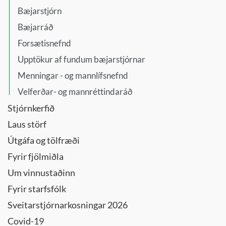
Bæjarstjórn
Bæjarráð
Forsætisnefnd
Upptökur af fundum bæjarstjórnar
Menningar - og mannlífsnefnd
Velferðar- og mannréttindaráð
Stjórnkerfið
Laus störf
Útgáfa og tölfræði
Fyrir fjölmiðla
Um vinnustaðinn
Fyrir starfsfólk
Sveitarstjórnarkosningar 2026
Covid-19