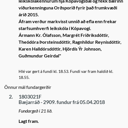
leikskólakennurum hjá Kópavogsbæ og fékk bærinn
viðurkenninguna Orðsporið fyrir það frumkvæði
árið 2015.
Áfram verður markvisst unnið að efla enn frekar
starfsumhverfi leikskóla í Kópavogi.
Ármann Kr. Ólafsson, Margrét Friðriksdóttir,
Theódóra Þorsteinsdóttir, Ragnhildur Reynisdóttir,
Karen Halldórsdóttir, Hjördís Ýr Johnson,
Guðmundur Geirdal"
Hlé var gert á fundi kl. 18.53. Fundi var fram haldið kl.
18.55.
Önnur mál fundargerðir
2.
1803021F
Bæjarráð - 2909. fundur frá 05.04.2018
Fundargeð í 21 lið.
Lagt fram.