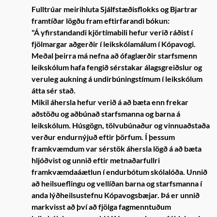
Fulltrúar meirihluta Sjálfstæðisflokks og Bjartrar
framtíðar lögðu fram eftirfarandi bókun:
"Á yfirstandandi kjörtímabili hefur verið ráðist í
fjölmargar aðgerðir í leikskólamálum í Kópavogi.
Meðal þeirra má nefna að ófaglærðir starfsmenn
leikskólum hafa fengið sérstakar álagsgreiðslur og
veruleg aukning á undirbúningstímum í leikskólum
átta sér stað.
Mikil áhersla hefur verið á að bæta enn frekar
aðstöðu og aðbúnað starfsmanna og barna á
leikskólum. Húsgögn, tölvubúnaður og vinnuaðstaða
verður endurnýjuð eftir þörfum. Í þessum
framkvæmdum var sérstök áhersla lögð á að bæta
hljóðvist og unnið eftir metnaðarfullri
framkvæmdaáætlun í endurbótum skólalóða. Unnið
að heilsueflingu og vellíðan barna og starfsmanna í
anda lýðheilsustefnu Kópavogsbæjar. Þá er unnið
markvisst að því að fjölga fagmenntuðum