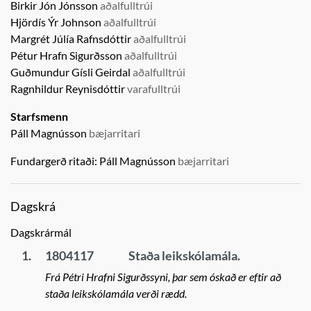
Birkir Jón Jónsson
aðalfulltrúi
Hjördís Ýr Johnson
aðalfulltrúi
Margrét Júlía Rafnsdóttir
aðalfulltrúi
Pétur Hrafn Sigurðsson
aðalfulltrúi
Guðmundur Gísli Geirdal
aðalfulltrúi
Ragnhildur Reynisdóttir
varafulltrúi
Starfsmenn
Páll Magnússon
bæjarritari
Fundargerð ritaði:
Páll Magnússon
bæjarritari
Dagskrá
Dagskrármál
1.
1804117
Staða leikskólamála.
Frá Pétri Hrafni Sigurðssyni, þar sem óskað er eftir að
staða leikskólamála verði rædd.