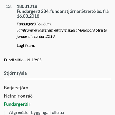
13.
18031218
Fundargerð 284. fundar stjórnar Strætó bs. frá
16.03.2018
Fundargerð í 6 liðum.
Jafnframt er lagt fram eitt fylgiskjal : Mælaborð Strætó
janúar til febrúar 2018.
Lagt fram.
Fundi slitið - kl. 19:05.
Stjórnsýsla
Bæjarstjórn
Nefndir og ráð
Fundargerðir
Afgreiðslur byggingarfulltrúa