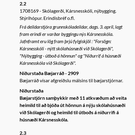
2.2
1708169
Skólagerði, Kársnesskóli, nýbygging.
Stýrihópur. Erindisbréf o.fl.
Frá deildarstjóra grunnskóladeildar, dags. 3. apríl, lagt
fram erindi er varðar byggingu nýs Kársnesskóla.
Jafnframt eru lög fram þrjú fylgiskjöl : "Forsögn:
Kársnesskóli - nýtt skólahúsnæði við Skólagerði",
"Nýbygging - útboð á hönnun" og "Niðurrif á húsnæði
Kársnesskóla við Skólagerði".
Niðurstaða Bæjarráð - 2909
Bæjarráð vísar afgreiðslu málsins til bæjarstjórnar.
Niðurstaða
Bæjarstjórn samþykkir með 11 atkvæðum að veita
heimild til að bjóða út hönnun á nýju skólahúsnæði
við Skólagerði og heimild til útboðs á niðurrifi á
húsnæði Kársnesskóla.
2.3