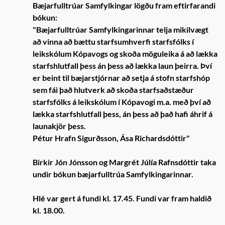
Bæjarfulltrúar Samfylkingar lögðu fram eftirfarandi
bókun:
"Bæjarfulltrúar Samfylkingarinnar telja mikilvægt
að vinna að bættu starfsumhverfi starfsfólks í
leikskólum Kópavogs og skoða möguleika á að lækka
starfshlutfall þess án þess að lækka laun þeirra. Því
er beint til bæjarstjórnar að setja á stofn starfshóp
sem fái það hlutverk að skoða starfsaðstæður
starfsfólks á leikskólum í Kópavogi m.a. með því að
lækka starfshlutfall þess, án þess að það hafi áhrif á
launakjör þess.
Pétur Hrafn Sigurðsson, Ása Richardsdóttir"
Birkir Jón Jónsson og Margrét Júlía Rafnsdóttir taka
undir bókun bæjarfulltrúa Samfylkingarinnar.
Hlé var gert á fundi kl. 17.45. Fundi var fram haldið
kl. 18.00.