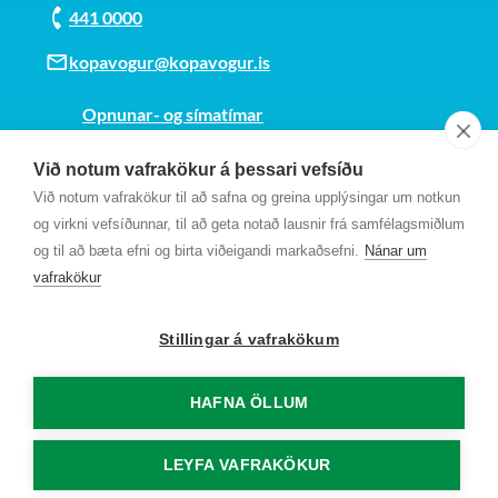
441 0000
kopavogur@kopavogur.is
Opnunar- og símatímar
Sjá kort
Við notum vafrakökur á þessari vefsíðu
Kt. 700169-3759
Við notum vafrakökur til að safna og greina upplýsingar um notkun
Fundarmannagátt
og virkni vefsíðunnar, til að geta notað lausnir frá samfélagsmiðlum
og til að bæta efni og birta viðeigandi markaðsefni.
Nánar um
vafrakökur
Stillingar á vafrakökum
HAFNA ÖLLUM
LEYFA VAFRAKÖKUR