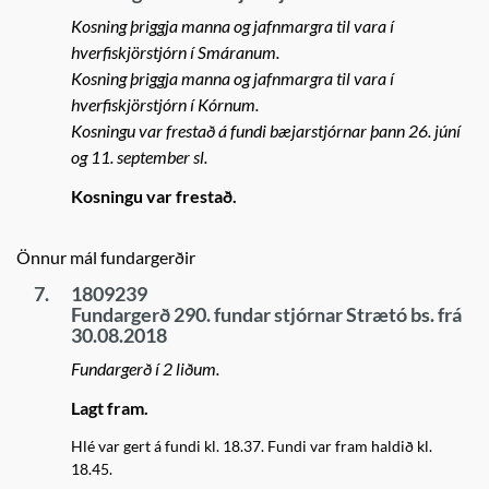
Kosning þriggja manna og jafnmargra til vara í
hverfiskjörstjórn í Smáranum.
Kosning þriggja manna og jafnmargra til vara í
hverfiskjörstjórn í Kórnum.
Kosningu var frestað á fundi bæjarstjórnar þann 26. júní
og 11. september sl.
Kosningu var frestað.
Önnur mál fundargerðir
7.
1809239
Fundargerð 290. fundar stjórnar Strætó bs. frá
30.08.2018
Fundargerð í 2 liðum.
Lagt fram.
Hlé var gert á fundi kl. 18.37. Fundi var fram haldið kl.
18.45.