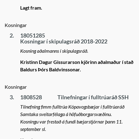
Lagt fram.
Kosningar
2.
18051285
Kosningar í skipulagsráð 2018-2022
Kosning aðalmanns í skipulagsráð.
Kristinn Dagur Gissurarson kjörinn aðalmaður í stað
Baldurs Þórs Baldvinssonar.
Kosningar
3.
1808528
Tilnefningar í fulltrúaráð SSH
Tilnefning fimm fulltrúa Kópavogsbæjar í fulltrúaráð
Samtaka sveitarfélaga á höfuðborgarsvæðinu.
Kosningu var frestað á fundi bæjarstjórnar þann 11.
september sl.