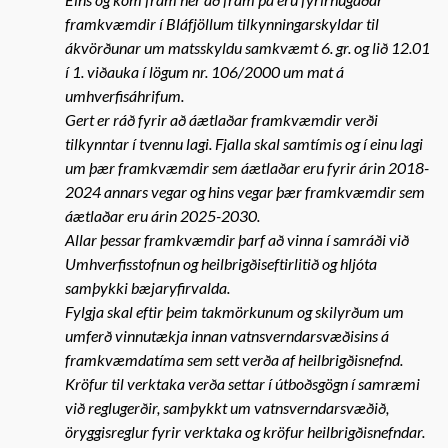
framkvæmdir í Bláfjöllum tilkynningarskyldar til
ákvörðunar um matsskyldu samkvæmt 6. gr. og lið 12.01
í 1. viðauka í lögum nr. 106/2000 um mat á
umhverfisáhrifum.
Gert er ráð fyrir að áætlaðar framkvæmdir verði
tilkynntar í tvennu lagi. Fjalla skal samtímis og í einu lagi
um þær framkvæmdir sem áætlaðar eru fyrir árin 2018-
2024 annars vegar og hins vegar þær framkvæmdir sem
áætlaðar eru árin 2025-2030.
Allar þessar framkvæmdir þarf að vinna í samráði við
Umhverfisstofnun og heilbrigðiseftirlitið og hljóta
samþykki bæjaryfirvalda.
Fylgja skal eftir þeim takmörkunum og skilyrðum um
umferð vinnutækja innan vatnsverndarsvæðisins á
framkvæmdatíma sem sett verða af heilbrigðisnefnd.
Kröfur til verktaka verða settar í útboðsgögn í samræmi
við reglugerðir, samþykkt um vatnsverndarsvæðið,
öryggisreglur fyrir verktaka og kröfur heilbrigðisnefndar.