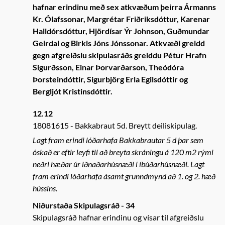
hafnar erindinu með sex atkvæðum þeirra Ármanns
Kr. Ólafssonar, Margrétar Friðriksdóttur, Karenar
Halldórsdóttur, Hjördísar Ýr Johnson, Guðmundar
Geirdal og Birkis Jóns Jónssonar. Atkvæði greidd
gegn afgreiðslu skipulasráðs greiddu Pétur Hrafn
Sigurðsson, Einar Þorvarðarson, Theódóra
Þorsteindóttir, Sigurbjörg Erla Egilsdóttir og
Bergljót Kristinsdóttir.
12.12
18081615
Bakkabraut 5d. Breytt deiliskipulag.
Lagt fram erindi lóðarhafa Bakkabrautar 5 d þar sem
óskað er eftir leyfi til að breyta skráningu á 120 m2 rými
neðri hæðar úr iðnaðarhúsnæði í íbúðarhúsnæði. Lagt
fram erindi lóðarhafa ásamt grunndmynd að 1. og 2. hæð
hússins.
Niðurstaða Skipulagsráð - 34
Skipulagsráð hafnar erindinu og vísar til afgreiðslu