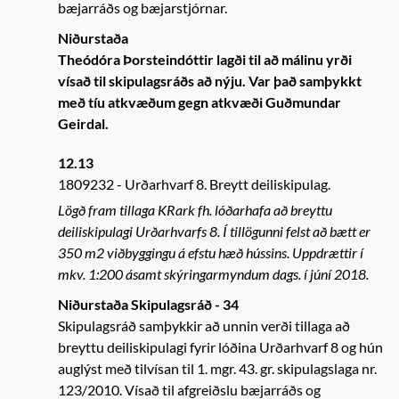
bæjarráðs og bæjarstjórnar.
Niðurstaða
Theódóra Þorsteindóttir lagði til að málinu yrði
vísað til skipulagsráðs að nýju. Var það samþykkt
með tíu atkvæðum gegn atkvæði Guðmundar
Geirdal.
12.13
1809232
Urðarhvarf 8. Breytt deiliskipulag.
Lögð fram tillaga KRark fh. lóðarhafa að breyttu
deiliskipulagi Urðarhvarfs 8. Í tillögunni felst að bætt er
350 m2 viðbyggingu á efstu hæð hússins. Uppdrættir í
mkv. 1:200 ásamt skýringarmyndum dags. í júní 2018.
Niðurstaða Skipulagsráð - 34
Skipulagsráð samþykkir að unnin verði tillaga að
breyttu deiliskipulagi fyrir lóðina Urðarhvarf 8 og hún
auglýst með tilvísan til 1. mgr. 43. gr. skipulagslaga nr.
123/2010. Vísað til afgreiðslu bæjarráðs og