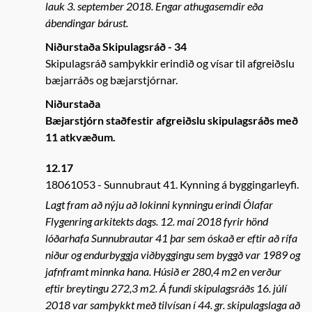
lauk 3. september 2018. Engar athugasemdir eða
ábendingar bárust.
Niðurstaða Skipulagsráð - 34
Skipulagsráð samþykkir erindið og vísar til afgreiðslu
bæjarráðs og bæjarstjórnar.
Niðurstaða
Bæjarstjórn staðfestir afgreiðslu skipulagsráðs með
11 atkvæðum.
12.17
18061053
Sunnubraut 41. Kynning á byggingarleyfi.
Lagt fram að nýju að lokinni kynningu erindi Ólafar
Flygenring arkitekts dags. 12. maí 2018 fyrir hönd
lóðarhafa Sunnubrautar 41 þar sem óskað er eftir að rífa
niður og endurbyggja viðbyggingu sem byggð var 1989 og
jafnframt minnka hana. Húsið er 280,4 m2 en verður
eftir breytingu 272,3 m2. Á fundi skipulagsráðs 16. júlí
2018 var samþykkt með tilvísan í 44. gr. skipulagslaga að