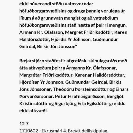
ekki núverandi stöðu vatnsverndar
höfuðborgarsvæðisins og draga þannig verulega úr
líkum á að grunnvatn mengist og að vatnsbólum
höfuðborgarsvæðisins stafi hætta af þeirri mengun.
Ármann Kr. Ólafsson, Margrét Friðriksdóttir, Karen
Halldórsdóttir, Hjördís Ýr Johnson, Guðmundur
Geirdal, Birkir Jón Jónsson"
Bæjarstjórn staðfestir afgreiðslu skipulagsráðs með
átta atkvæðum þeirra Ármanns Kr. Ólafssonar,
Margrétar Friðriksdóttur, Karenar Halldórsdóttur,
Hjördísar Ýr Johnson, Guðmundar Geirdal, Birkis
Jóns Jónssonar, Theódóru Þorsteinsdóttur og Einars
Þorvarðarsonar. Pétur Hrafn Sigurðsson, Bergljót
Kristinsdóttir og Sigurbjörg Erla Egilsdóttir greiddu
ekki atkvæði.
12.7
1710602
Ekrusmári 4. Breytt deiliskipulag.