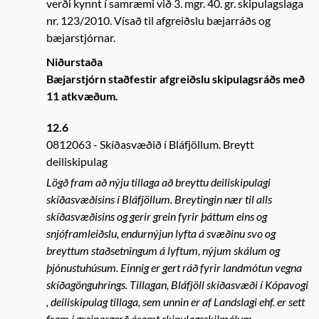
verði kynnt í samræmi við 3. mgr. 40. gr. skipulagslaga
nr. 123/2010. Vísað til afgreiðslu bæjarráðs og
bæjarstjórnar.
Niðurstaða
Bæjarstjórn staðfestir afgreiðslu skipulagsráðs með
11 atkvæðum.
12.6
0812063
Skíðasvæðið í Bláfjöllum. Breytt
deiliskipulag
Lögð fram að nýju tillaga að breyttu deiliskipulagi
skíðasvæðisins í Bláfjöllum. Breytingin nær til alls
skíðasvæðisins og gerir grein fyrir þáttum eins og
snjóframleiðslu, endurnýjun lyfta á svæðinu svo og
breyttum staðsetningum á lyftum, nýjum skálum og
þjónustuhúsum. Einnig er gert ráð fyrir landmótun vegna
skíðagönguhrings. Tillagan, Bláfjöll skíðasvæði í Kópavogi
, deiliskipulag tillaga, sem unnin er af Landslagi ehf. er sett
fram í greinargerð ásamt skipulagsskilmálum,