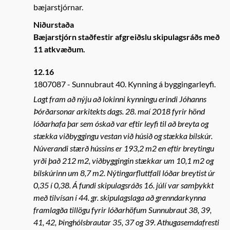
bæjarstjórnar.
Niðurstaða
Bæjarstjórn staðfestir afgreiðslu skipulagsráðs með
11 atkvæðum.
12.16
1807087
Sunnubraut 40. Kynning á byggingarleyfi.
Lagt fram að nýju að lokinni kynningu erindi Jóhanns
Þórðarsonar arkitekts dags. 28. maí 2018 fyrir hönd
lóðarhafa þar sem óskað var eftir leyfi til að breyta og
stækka viðbyggingu vestan við húsið og stækka bílskúr.
Núverandi stærð hússins er 193,2 m2 en eftir breytingu
yrði það 212 m2, viðbyggingin stækkar um 10,1 m2 og
bílskúrinn um 8,7 m2. Nýtingarfluttfall lóðar breytist úr
0,35 í 0,38. Á fundi skipulagsráðs 16. júlí var samþykkt
með tilvísan í 44. gr. skipulagslaga að grenndarkynna
framlagða tillögu fyrir lóðarhöfum Sunnubraut 38, 39,
41, 42, Þinghólsbrautar 35, 37 og 39. Athugasemdafresti