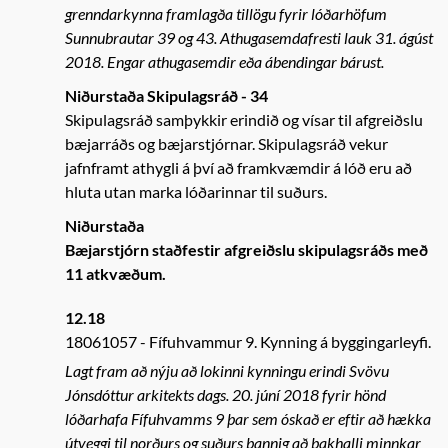
grenndarkynna framlagða tillögu fyrir lóðarhöfum
Sunnubrautar 39 og 43. Athugasemdafresti lauk 31. ágúst
2018. Engar athugasemdir eða ábendingar bárust.
Niðurstaða Skipulagsráð - 34
Skipulagsráð samþykkir erindið og vísar til afgreiðslu
bæjarráðs og bæjarstjórnar. Skipulagsráð vekur
jafnframt athygli á því að framkvæmdir á lóð eru að
hluta utan marka lóðarinnar til suðurs.
Niðurstaða
Bæjarstjórn staðfestir afgreiðslu skipulagsráðs með
11 atkvæðum.
12.18
18061057
Fífuhvammur 9. Kynning á byggingarleyfi.
Lagt fram að nýju að lokinni kynningu erindi Svövu
Jónsdóttur arkitekts dags. 20. júní 2018 fyrir hönd
lóðarhafa Fífuhvamms 9 þar sem óskað er eftir að hækka
útveggi til norðurs og suðurs þannig að þakhalli minnkar