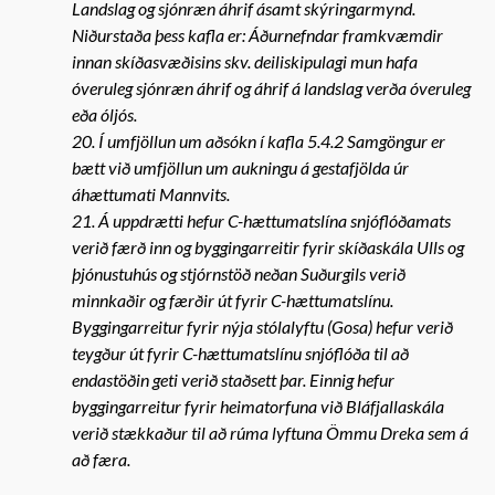
Landslag og sjónræn áhrif ásamt skýringarmynd.
Niðurstaða þess kafla er: Áðurnefndar framkvæmdir
innan skíðasvæðisins skv. deiliskipulagi mun hafa
óveruleg sjónræn áhrif og áhrif á landslag verða óveruleg
eða óljós.
20. Í umfjöllun um aðsókn í kafla 5.4.2 Samgöngur er
bætt við umfjöllun um aukningu á gestafjölda úr
áhættumati Mannvits.
21. Á uppdrætti hefur C-hættumatslína snjóflóðamats
verið færð inn og byggingarreitir fyrir skíðaskála Ulls og
þjónustuhús og stjórnstöð neðan Suðurgils verið
minnkaðir og færðir út fyrir C-hættumatslínu.
Byggingarreitur fyrir nýja stólalyftu (Gosa) hefur verið
teygður út fyrir C-hættumatslínu snjóflóða til að
endastöðin geti verið staðsett þar. Einnig hefur
byggingarreitur fyrir heimatorfuna við Bláfjallaskála
verið stækkaður til að rúma lyftuna Ömmu Dreka sem á
að færa.