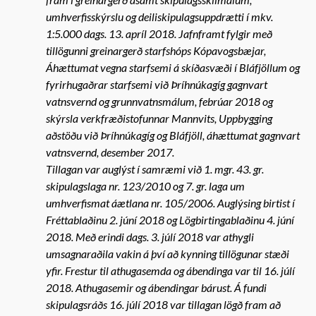
umhverfisskýrslu og deiliskipulagsuppdrætti í mkv.
1:5.000 dags. 13. apríl 2018. Jafnframt fylgir með
tillögunni greinargerð starfshóps Kópavogsbæjar,
Áhættumat vegna starfsemi á skíðasvæði í Bláfjöllum og
fyrirhugaðrar starfsemi við Þríhnúkagíg gagnvart
vatnsvernd og grunnvatnsmálum, febrúar 2018 og
skýrsla verkfræðistofunnar Mannvits, Uppbygging
aðstöðu við Þríhnúkagíg og Bláfjöll, áhættumat gagnvart
vatnsvernd, desember 2017.
Tillagan var auglýst í samræmi við 1. mgr. 43. gr.
skipulagslaga nr. 123/2010 og 7. gr. laga um
umhverfismat áætlana nr. 105/2006. Auglýsing birtist í
Fréttablaðinu 2. júní 2018 og Lögbirtingablaðinu 4. júní
2018. Með erindi dags. 3. júlí 2018 var athygli
umsagnaraðila vakin á því að kynning tillögunar stæði
yfir. Frestur til athugasemda og ábendinga var til 16. júlí
2018. Athugasemir og ábendingar bárust. Á fundi
skipulagsráðs 16. júlí 2018 var tillagan lögð fram að