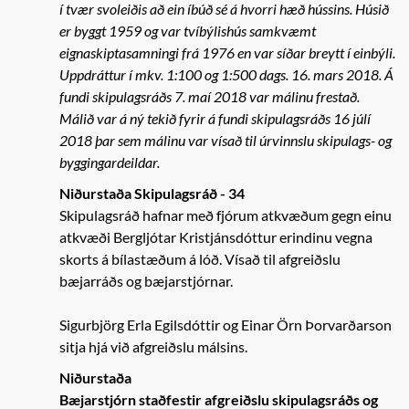
í tvær svoleiðis að ein íbúð sé á hvorri hæð hússins. Húsið
er byggt 1959 og var tvíbýlishús samkvæmt
eignaskiptasamningi frá 1976 en var síðar breytt í einbýli.
Uppdráttur í mkv. 1:100 og 1:500 dags. 16. mars 2018. Á
fundi skipulagsráðs 7. maí 2018 var málinu frestað.
Málið var á ný tekið fyrir á fundi skipulagsráðs 16 júlí
2018 þar sem málinu var vísað til úrvinnslu skipulags- og
byggingardeildar.
Niðurstaða Skipulagsráð - 34
Skipulagsráð hafnar með fjórum atkvæðum gegn einu
atkvæði Bergljótar Kristjánsdóttur erindinu vegna
skorts á bílastæðum á lóð. Vísað til afgreiðslu
bæjarráðs og bæjarstjórnar.
Sigurbjörg Erla Egilsdóttir og Einar Örn Þorvarðarson
sitja hjá við afgreiðslu málsins.
Niðurstaða
Bæjarstjórn staðfestir afgreiðslu skipulagsráðs og