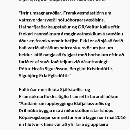
"Þrír umsagnaraðilar, Framkvæmdastjórn um
vatnsverdarsvæði höfuðborgarsvæðisins,
Hafnarfjarðarkaupstaður og OR/Veitur kalla eftir
frekari rannsóknum á meginvatnaskilum á svæðinu
áður en framkvæmdir hefjist. Ekki er að sjá að farið
hafi verið að ráðum þeirra skv. svörum þar um
heldur látið nægja að fylgjast með borholum eftir að
farið er af stað. Það teljum við óásættanlegt.
Pétur Hrafn Sigurðsson, Bergljót Kristindóttir,
Sigubjörg Erla Egilsdóttir"
Fulltrúar meirihluta Sjálfstæðis- og
Framsóknarflokks lögðu fram eftirfarandi bókun:
"Áætlanir um uppbyggingu Bláfjallasvæðis og
Þríhnúka byggja m.a á niðurstöðum starfshóps
Kópavogsbæjar sem settur var á laggirnar í maí 2016
en hlutverk hans var að yfirfara og uppfæra