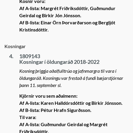
Kosnir voru:
Af A-lista: Margrét Friðriksdóttir, Guðmundur
Geirdal og Birkir Jón Jónsson.
Af B-lista: Einar Örn Þorvarðarson og Bergljót
Kristinsdóttir.
Kosningar
4.
1809143
Kosningar í öldungaráð 2018-2022
Kosning þriggja aðalfulltrúa og jafnmargra til vara í
öldungaráð. Kosningu var frestað á fundi bæjarstjórnar
þann 11. september sl.
Kjörnir voru sem aðalmenn:
Af A-lista: Karen Halldórsdóttir og Birkir Jónsson.
Af B-lista: Pétur Hrafn Sigurðsson.
Til vara:
Af A-lista: Guðmundur Geirdal og Margrét
Friðriksdóttir.