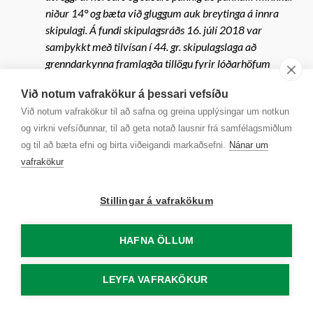
niður 14° og bæta við gluggum auk breytinga á innra
skipulagi. Á fundi skipulagsráðs 16. júlí 2018 var
samþykkt með tilvísan í 44. gr. skipulagslaga að
grenndarkynna framlagða tillögu fyrir lóðarhöfum
Fífuhvammi 7, 11, Víðihvammi 2, 4, Lindarhvammi 3.
Við notum vafrakökur á þessari vefsíðu
Athugasemdafresti lauk 10. september 2018. Engar
Við notum vafrakökur til að safna og greina upplýsingar um notkun
athugasemdir eða ábendingar bárust.
og virkni vefsíðunnar, til að geta notað lausnir frá samfélagsmiðlum
Niðurstaða Skipulagsráð - 34
og til að bæta efni og birta viðeigandi markaðsefni.
Nánar um
Skipulagsráð samþykkir erindið og vísar til afgreiðslu
vafrakökur
bæjarráðs og bæjarstjórnar.
Niðurstaða
Stillingar á vafrakökum
Bæjarstjórn staðfestir afgreiðslu skipulagsráðs með
11 atkvæðum.
HAFNA ÖLLUM
12.19
1806682
Digranesvegur 46. Kynning á
LEYFA VAFRAKÖKUR
byggingarleyfi.
Lagt fram að nýju að lokinni kynningu erindi Haralds