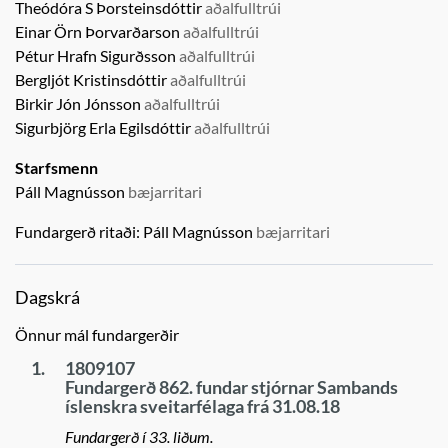
Theódóra S Þorsteinsdóttir
aðalfulltrúi
Einar Örn Þorvarðarson
aðalfulltrúi
Pétur Hrafn Sigurðsson
aðalfulltrúi
Bergljót Kristinsdóttir
aðalfulltrúi
Birkir Jón Jónsson
aðalfulltrúi
Sigurbjörg Erla Egilsdóttir
aðalfulltrúi
Starfsmenn
Páll Magnússon
bæjarritari
Fundargerð ritaði:
Páll Magnússon
bæjarritari
Dagskrá
Önnur mál fundargerðir
1.
1809107
Fundargerð 862. fundar stjórnar Sambands
íslenskra sveitarfélaga frá 31.08.18
Fundargerð í 33. liðum.