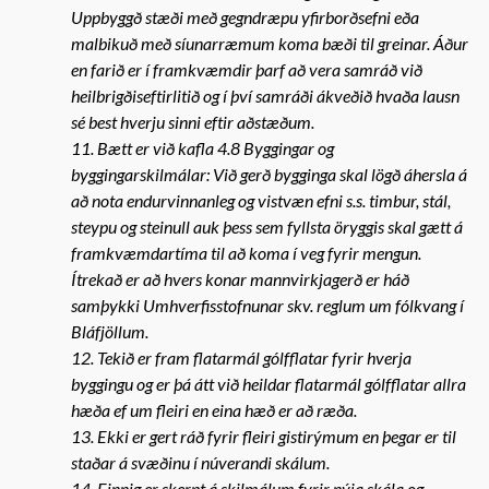
Uppbyggð stæði með gegndræpu yfirborðsefni eða
malbikuð með síunarræmum koma bæði til greinar. Áður
en farið er í framkvæmdir þarf að vera samráð við
heilbrigðiseftirlitið og í því samráði ákveðið hvaða lausn
sé best hverju sinni eftir aðstæðum.
11. Bætt er við kafla 4.8 Byggingar og
byggingarskilmálar: Við gerð bygginga skal lögð áhersla á
að nota endurvinnanleg og vistvæn efni s.s. timbur, stál,
steypu og steinull auk þess sem fyllsta öryggis skal gætt á
framkvæmdartíma til að koma í veg fyrir mengun.
Ítrekað er að hvers konar mannvirkjagerð er háð
samþykki Umhverfisstofnunar skv. reglum um fólkvang í
Bláfjöllum.
12. Tekið er fram flatarmál gólfflatar fyrir hverja
byggingu og er þá átt við heildar flatarmál gólfflatar allra
hæða ef um fleiri en eina hæð er að ræða.
13. Ekki er gert ráð fyrir fleiri gistirýmum en þegar er til
staðar á svæðinu í núverandi skálum.
14. Einnig er skerpt á skilmálum fyrir nýja skála og