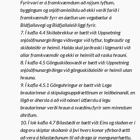
Fyrirvari er á framkvæmdum að nýjum lyftum,
byggingum og snjóframleiðslu að ekki verði farið í
framkvæmdir fyrr en áætlun um vegabætur á
Bláfjallavegi og Bláfjallaleið liggi fyrir.
7. Í kafla 4.4 Skíðabrekkur er bætt við: Uppsetning
snjósöfnunargirðinga víðsvegar við lyftur, togbrautir og
skíðaleiðir er heimil. Halda skal jarðraski í lágmarki við
allar framkvæmdir og ekki er heimilt að raska hrauni.
8. Í kafla 4.5 Gönguskíðasvæði er bætt við: Uppsetning
snjósöfnunargirðinga við gönguskíðaleiðir er heimil utan
hrauna.
9. Í kafla 4.5.1 Gönguhringur er bætt við: Lega
brautarinnar á skipulagsuppdrættinum er leiðbeinandi, en
lögð er áhersla á að við nánari útfærslu á legu
brautarinnar verði hraun á svæðinu fyrir sem minnstum
áhrifum.
10. Í lok kafla 4.7 Bílastæði er bætt við: Eins og staðan er í
dag eru skiptar skoðanir á því hvers konar yfirborð ætti
að vera á bílastæðunum til að draga úr mengunarhættu.