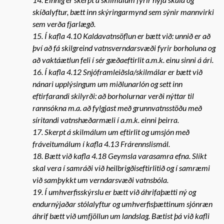
skíðalyftur, bætt inn skýringarmynd sem sýnir mannvirki
sem verða fjarlægð.
15. Í kafla 4.10 Kaldavatnsöflun er bætt við: unnið er að
því að fá skilgreind vatnsverndarsvæði fyrir borholuna og
að vaktáætlun feli í sér gæðaeftirlit a.m.k. einu sinni á ári.
16. Í kafla 4.12 Snjóframleiðsla/skilmálar er bætt við
nánari upplýsingum um miðlunarlón og sett inn
eftirfarandi skilyrði: að borholurnar verði nýttar til
rannsókna m.a. að fylgjast með grunnvatnsstöðu með
síritandi vatnshæðarmæli í a.m.k. einni þeirra.
17. Skerpt á skilmálum um eftirlit og umsjón með
fráveitumálum í kafla 4.13 Frárennslismál.
18. Bætt við kafla 4.18 Geymsla varasamra efna. Slíkt
skal vera í samráði við heilbrigðiseftirlitið og í samræmi
við samþykkt um verndarsvæði vatnsbóla.
19. Í umhverfisskýrslu er bætt við áhrifaþætti ný og
endurnýjaðar stólalyftur og umhverfisþættinum sjónræn
áhrif bætt við umfjöllun um landslag. Bætist þá við kafli