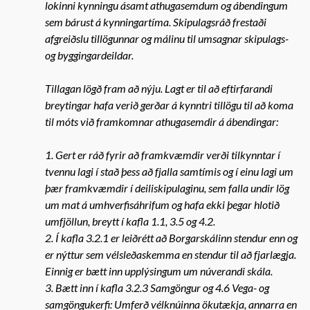
lokinni kynningu ásamt athugasemdum og ábendingum
sem bárust á kynningartíma. Skipulagsráð frestaði
afgreiðslu tillögunnar og málinu til umsagnar skipulags-
og byggingardeildar.
Tillagan lögð fram að nýju. Lagt er til að eftirfarandi
breytingar hafa verið gerðar á kynntri tillögu til að koma
til móts við framkomnar athugasemdir á ábendingar:
1. Gert er ráð fyrir að framkvæmdir verði tilkynntar í
tvennu lagi í stað þess að fjalla samtímis og í einu lagi um
þær framkvæmdir í deiliskipulaginu, sem falla undir lög
um mat á umhverfisáhrifum og hafa ekki þegar hlotið
umfjöllun, breytt í kafla 1.1, 3.5 og 4.2.
2. Í kafla 3.2.1 er leiðrétt að Borgarskálinn stendur enn og
er nýttur sem vélsleðaskemma en stendur til að fjarlægja.
Einnig er bætt inn upplýsingum um núverandi skála.
3. Bætt inn í kafla 3.2.3 Samgöngur og 4.6 Vega- og
samgöngukerfi: Umferð vélknúinna ökutækja, annarra en