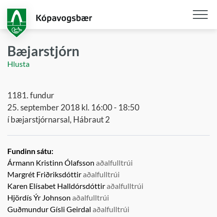
Fara
í
aðalefni
Opna
/
Bæjarstjórn
loka
Hlusta
snjall
1181. fundur
25. september 2018 kl. 16:00 - 18:50
í bæjarstjórnarsal, Hábraut 2
Fundinn sátu:
Ármann Kristinn Ólafsson
aðalfulltrúi
Margrét Friðriksdóttir
aðalfulltrúi
Karen Elísabet Halldórsdóttir
aðalfulltrúi
Hjördís Ýr Johnson
aðalfulltrúi
Guðmundur Gísli Geirdal
aðalfulltrúi