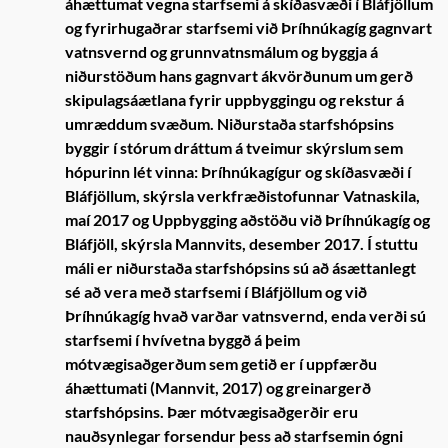
áhættumat vegna starfsemi á skíðasvæði í Bláfjöllum
og fyrirhugaðrar starfsemi við Þríhnúkagíg gagnvart
vatnsvernd og grunnvatnsmálum og byggja á
niðurstöðum hans gagnvart ákvörðunum um gerð
skipulagsáætlana fyrir uppbyggingu og rekstur á
umræddum svæðum. Niðurstaða starfshópsins
byggir í stórum dráttum á tveimur skýrslum sem
hópurinn lét vinna: Þríhnúkagígur og skíðasvæði í
Bláfjöllum, skýrsla verkfræðistofunnar Vatnaskila,
maí 2017 og Uppbygging aðstöðu við Þríhnúkagíg og
Bláfjöll, skýrsla Mannvits, desember 2017. Í stuttu
máli er niðurstaða starfshópsins sú að ásættanlegt
sé að vera með starfsemi í Bláfjöllum og við
Þríhnúkagíg hvað varðar vatnsvernd, enda verði sú
starfsemi í hvívetna byggð á þeim
mótvægisaðgerðum sem getið er í uppfærðu
áhættumati (Mannvit, 2017) og greinargerð
starfshópsins. Þær mótvægisaðgerðir eru
nauðsynlegar forsendur þess að starfsemin ógni