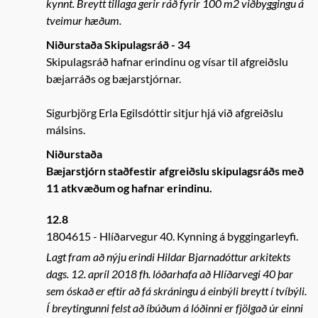
kynnt. Breytt tillaga gerir ráð fyrir 100 m2 viðbyggingu á
tveimur hæðum.
Niðurstaða Skipulagsráð - 34
Skipulagsráð hafnar erindinu og vísar til afgreiðslu
bæjarráðs og bæjarstjórnar.
Sigurbjörg Erla Egilsdóttir sitjur hjá við afgreiðslu
málsins.
Niðurstaða
Bæjarstjórn staðfestir afgreiðslu skipulagsráðs með
11 atkvæðum og hafnar erindinu.
12.8
1804615
Hlíðarvegur 40. Kynning á byggingarleyfi.
Lagt fram að nýju erindi Hildar Bjarnadóttur arkitekts
dags. 12. apríl 2018 fh. lóðarhafa að Hlíðarvegi 40 þar
sem óskað er eftir að fá skráningu á einbýli breytt í tvíbýli.
Í breytingunni felst að íbúðum á lóðinni er fjölgað úr einni