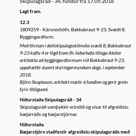
Skipulagsráð - 34. fundur frá 17.09.2018
Lagt fram.
12.3
1809259
Kársneshöfn. Bakkabraut 9-23. Svæði 8.
Byggingaráform.
Með tilvísan í deiliskipulagsskilmála svæði 8, Bakkabraut
9-23 kafla 4 er lögð fram fh. lóðarhafa tillaga Atelier
arkitekta að byggingaráformum við Bakkabraut 9-23,
uppdrættir ásamt skýringarmyndum dags. í september
2018.
Björn Skaptason, arkitekt mætir á fundinn og gerir grein
fyrir tillögunni.
Niðurstaða Skipulagsráð - 34
Skipulagsráð samþykkir erindið og vísar til afgreiðslu
bæjarráðs og bæjarstjórnar.
Niðurstaða
Bæjarstjórn staðfestir afgreiðslu skipulagsráðs með