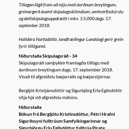
Tillagan lögð fram að nýju með áorðnum breytingum,
greinargerð ásamt skipulagsskilmálum, umhverfisskýrslu
og deiliskipulagsuppdrætti í mkv. 1:5.000 dags. 17.
september 2018.
Halldóra Narfadóttir, landfræðingur Landslagi gerir grein
fyrir tillögunni.
Niðurstaða Skipulagsráð - 34
Skipulagsráð samþykkir framlagða tillögu með
áorðnum breytingum dags. 17. september 2018.
Vísað til afgreiðslu bæjarráðs og bæjarstjórnar.
Bergljót Kristjánsdóttir og Sigurbjörg Erla Egilsdóttir
sitja hjá við afgreiðslu málsins.
Niðurstaða
Bókun frá Bergljótu Kristinsdóttur, Pétri Hrafni
Sigurðssyni fulltrúum Samfylkingarinnar og
Sigurbjörgu Erlu Egilsdóttur fulltrúa Pírata: