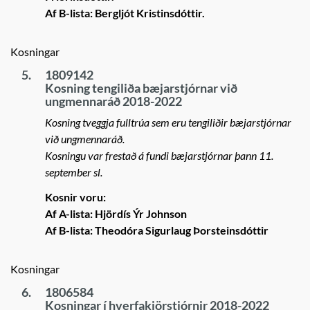
Af B-lista: Bergljót Kristinsdóttir.
Kosningar
5.
1809142
Kosning tengiliða bæjarstjórnar við
ungmennaráð 2018-2022
Kosning tveggja fulltrúa sem eru tengiliðir bæjarstjórnar
við ungmennaráð.
Kosningu var frestað á fundi bæjarstjórnar þann 11.
september sl.
Kosnir voru:
Af A-lista: Hjördís Ýr Johnson
Af B-lista: Theodóra Sigurlaug Þorsteinsdóttir
Kosningar
6.
1806584
Kosningar í hverfakjörstjórnir 2018-2022