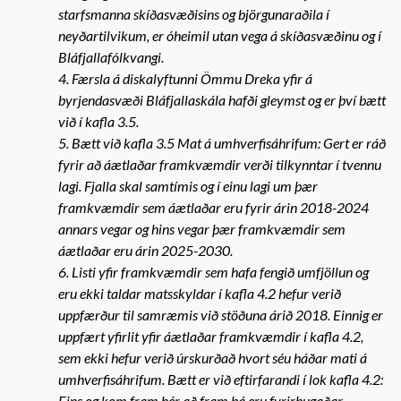
starfsmanna skíðasvæðisins og björgunaraðila í
neyðartilvikum, er óheimil utan vega á skíðasvæðinu og í
Bláfjallafólkvangi.
4. Færsla á diskalyftunni Ömmu Dreka yfir á
byrjendasvæði Bláfjallaskála hafði gleymst og er því bætt
við í kafla 3.5.
5. Bætt við kafla 3.5 Mat á umhverfisáhrifum: Gert er ráð
fyrir að áætlaðar framkvæmdir verði tilkynntar í tvennu
lagi. Fjalla skal samtímis og í einu lagi um þær
framkvæmdir sem áætlaðar eru fyrir árin 2018-2024
annars vegar og hins vegar þær framkvæmdir sem
áætlaðar eru árin 2025-2030.
6. Listi yfir framkvæmdir sem hafa fengið umfjöllun og
eru ekki taldar matsskyldar í kafla 4.2 hefur verið
uppfærður til samræmis við stöðuna árið 2018. Einnig er
uppfært yfirlit yfir áætlaðar framkvæmdir í kafla 4.2,
sem ekki hefur verið úrskurðað hvort séu háðar mati á
umhverfisáhrifum. Bætt er við eftirfarandi í lok kafla 4.2:
Eins og kom fram hér að fram þá eru fyrirhugaðar