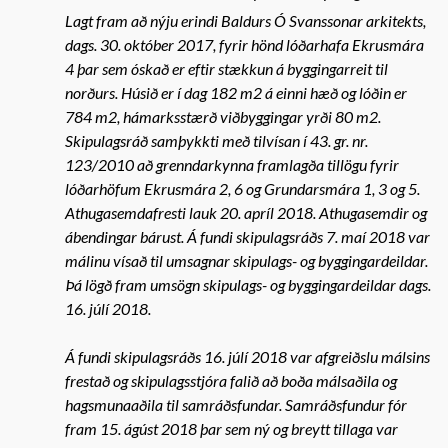
Lagt fram að nýju erindi Baldurs Ó Svanssonar arkitekts,
dags. 30. október 2017, fyrir hönd lóðarhafa Ekrusmára
4 þar sem óskað er eftir stækkun á byggingarreit til
norðurs. Húsið er í dag 182 m2 á einni hæð og lóðin er
784 m2, hámarksstærð viðbyggingar yrði 80 m2.
Skipulagsráð samþykkti með tilvísan í 43. gr. nr.
123/2010 að grenndarkynna framlagða tillögu fyrir
lóðarhöfum Ekrusmára 2, 6 og Grundarsmára 1, 3 og 5.
Athugasemdafresti lauk 20. apríl 2018. Athugasemdir og
ábendingar bárust. Á fundi skipulagsráðs 7. maí 2018 var
málinu vísað til umsagnar skipulags- og byggingardeildar.
Þá lögð fram umsögn skipulags- og byggingardeildar dags.
16. júlí 2018.
Á fundi skipulagsráðs 16. júlí 2018 var afgreiðslu málsins
frestað og skipulagsstjóra falið að boða málsaðila og
hagsmunaaðila til samráðsfundar. Samráðsfundur fór
fram 15. ágúst 2018 þar sem ný og breytt tillaga var