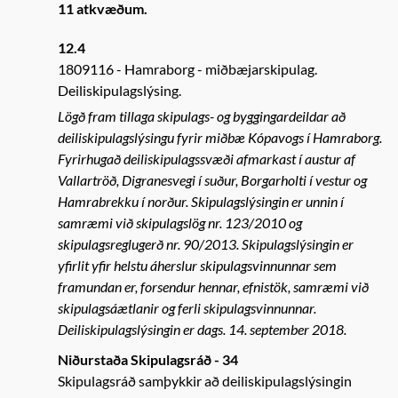
11 atkvæðum.
12.4
1809116
Hamraborg - miðbæjarskipulag.
Deiliskipulagslýsing.
Lögð fram tillaga skipulags- og byggingardeildar að
deiliskipulagslýsingu fyrir miðbæ Kópavogs í Hamraborg.
Fyrirhugað deiliskipulagssvæði afmarkast í austur af
Vallartröð, Digranesvegi í suður, Borgarholti í vestur og
Hamrabrekku í norður. Skipulagslýsingin er unnin í
samræmi við skipulagslög nr. 123/2010 og
skipulagsreglugerð nr. 90/2013. Skipulagslýsingin er
yfirlit yfir helstu áherslur skipulagsvinnunnar sem
framundan er, forsendur hennar, efnistök, samræmi við
skipulagsáætlanir og ferli skipulagsvinnunnar.
Deiliskipulagslýsingin er dags. 14. september 2018.
Niðurstaða Skipulagsráð - 34
Skipulagsráð samþykkir að deiliskipulagslýsingin