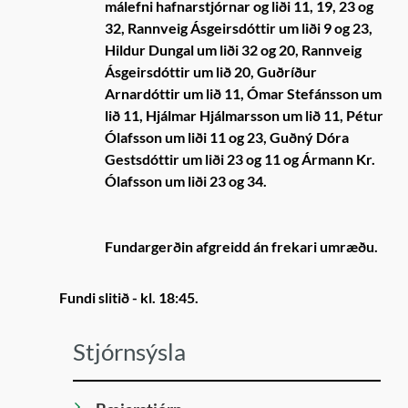
málefni hafnarstjórnar og liði 11, 19, 23 og
32, Rannveig Ásgeirsdóttir um liði 9 og 23,
Hildur Dungal um liði 32 og 20, Rannveig
Ásgeirsdóttir um lið 20, Guðríður
Arnardóttir um lið 11, Ómar Stefánsson um
lið 11, Hjálmar Hjálmarsson um lið 11, Pétur
Ólafsson um liði 11 og 23, Guðný Dóra
Gestsdóttir um liði 23 og 11 og Ármann Kr.
Ólafsson um liði 23 og 34.
Fundargerðin afgreidd án frekari umræðu.
Fundi slitið - kl. 18:45.
Stjórnsýsla