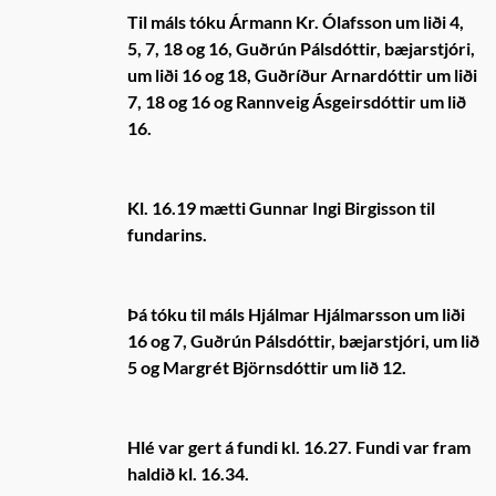
Til máls tóku Ármann Kr. Ólafsson um liði 4,
5, 7, 18 og 16, Guðrún Pálsdóttir, bæjarstjóri,
um liði 16 og 18, Guðríður Arnardóttir um liði
7, 18 og 16 og Rannveig Ásgeirsdóttir um lið
16.
Kl. 16.19 mætti Gunnar Ingi Birgisson til
fundarins.
Þá tóku til máls Hjálmar Hjálmarsson um liði
16 og 7, Guðrún Pálsdóttir, bæjarstjóri, um lið
5 og Margrét Björnsdóttir um lið 12.
Hlé var gert á fundi kl. 16.27. Fundi var fram
haldið kl. 16.34.