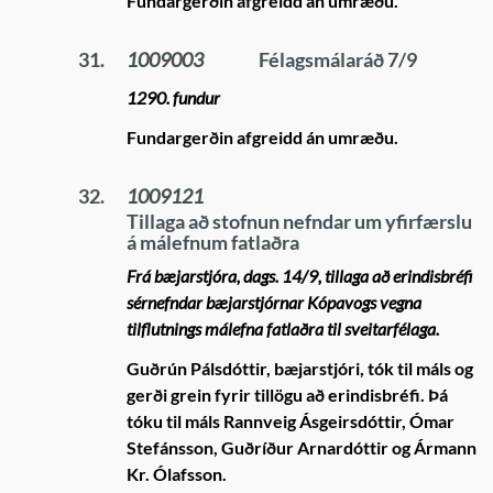
Fundargerðin afgreidd án umræðu.
31.
1009003
Félagsmálaráð 7/9
1290. fundur
Fundargerðin afgreidd án umræðu.
32.
1009121
Tillaga að stofnun nefndar um yfirfærslu
á málefnum fatlaðra
Frá bæjarstjóra, dags. 14/9, tillaga að erindisbréfi
sérnefndar bæjarstjórnar Kópavogs vegna
tilflutnings málefna fatlaðra til sveitarfélaga.
Guðrún Pálsdóttir, bæjarstjóri, tók til máls og
gerði grein fyrir tillögu að erindisbréfi. Þá
tóku til máls Rannveig Ásgeirsdóttir, Ómar
Stefánsson, Guðríður Arnardóttir og Ármann
Kr. Ólafsson.