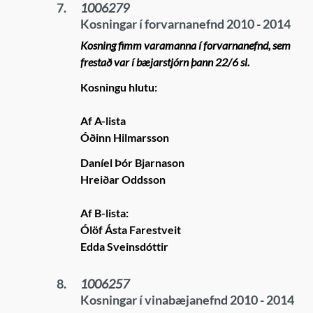
7.
1006279
Kosningar í forvarnanefnd 2010 - 2014
Kosning fimm varamanna í forvarnanefnd, sem
frestað var í bæjarstjórn þann 22/6 sl.
Kosningu hlutu:
Af A-lista
Óðinn Hilmarsson
Daníel Þór Bjarnason
Hreiðar Oddsson
Af B-lista:
Ólöf Ásta Farestveit
Edda Sveinsdóttir
8.
1006257
Kosningar í vinabæjanefnd 2010 - 2014