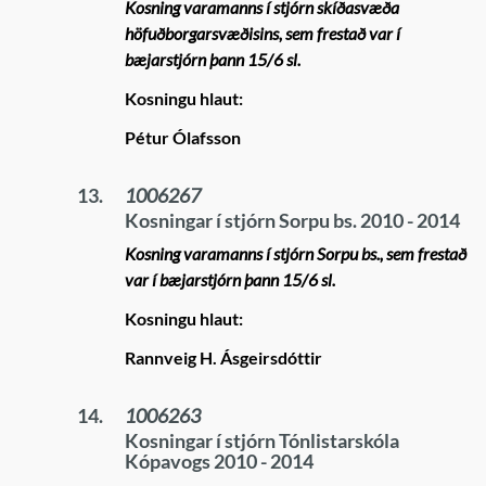
Kosning varamanns í stjórn skíðasvæða
höfuðborgarsvæðisins, sem frestað var í
bæjarstjórn þann 15/6 sl.
Kosningu hlaut:
Pétur Ólafsson
13.
1006267
Kosningar í stjórn Sorpu bs. 2010 - 2014
Kosning varamanns í stjórn Sorpu bs., sem frestað
var í bæjarstjórn þann 15/6 sl.
Kosningu hlaut:
Rannveig H. Ásgeirsdóttir
14.
1006263
Kosningar í stjórn Tónlistarskóla
Kópavogs 2010 - 2014