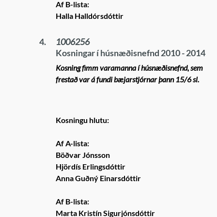
Af B-lista:
Halla Halldórsdóttir
4.
1006256
Kosningar í húsnæðisnefnd 2010 - 2014
Kosning fimm varamanna í húsnæðisnefnd, sem
frestað var á fundi bæjarstjórnar þann 15/6 sl.
Kosningu hlutu:
Af A-lista:
Böðvar Jónsson
Hjördís Erlingsdóttir
Anna Guðný Einarsdóttir
Af B-lista:
Marta Kristín Sigurjónsdóttir