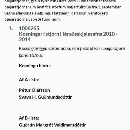
bæjarstjórnar, grein fyrir ósk Ólafs Þórs Gunnarssonar forseta
bæjarstjórnar um leyfi frá störfum bæjarfulltrúa frá 1. september
vegna afleysinga á Alþingi. Hafsteinn Karlsson, varaforseti
bæjarstjórnar, stýrði fundinum.
1.
1006265
Kosningar í stjórn Héraðsskjalasafns 2010 -
2014
Kosning þriggja varamanna, sem frestað var í bæjarstjórn
þann 15/6 sl.
Kosningu hlutu:
Af A-lista:
Pétur Ólafsson
Svava H. Guðmundsdóttir
Af B-lista:
Guðrún Margrét Valdimarsdóttir