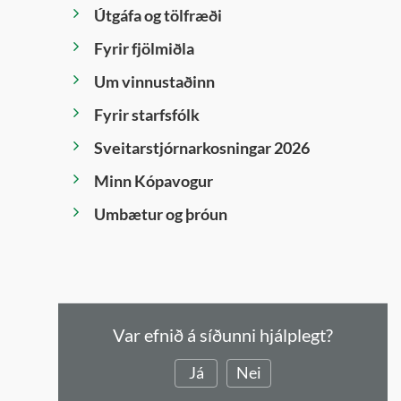
Útgáfa og tölfræði
Fyrir fjölmiðla
Um vinnustaðinn
Fyrir starfsfólk
Sveitarstjórnarkosningar 2026
Minn Kópavogur
Umbætur og þróun
Var efnið á síðunni hjálplegt?
Já
Nei