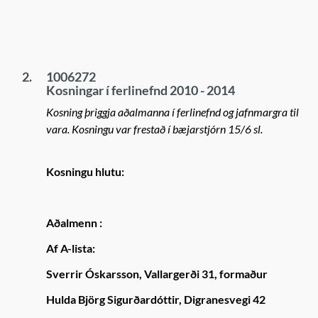
2.
1006272
Kosningar í ferlinefnd 2010 - 2014
Kosning þriggja aðalmanna í ferlinefnd og jafnmargra til
vara. Kosningu var frestað í bæjarstjórn 15/6 sl.
Kosningu hlutu:
Aðalmenn :
Af A-lista:
Sverrir Óskarsson, Vallargerði 31, formaður
Hulda Björg Sigurðardóttir, Digranesvegi 42