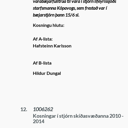
varabæjarfulltrúa til vara í stjórn lífeyrissjóðs
starfsmanna Kópavogs, sem frestað var í
bæjarstjórn þann 15/6 sl.
Kosningu hlutu:
Af A-lista:
Hafsteinn Karlsson
Af B-lista
Hildur Dungal
12.
1006262
Kosningar í stjórn skíðasvæðanna 2010 -
2014