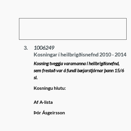
3.
1006249
Kosningar í heilbrigðisnefnd 2010 - 2014
Kosning tveggja varamanna í heilbrigðisnefnd,
sem frestað var á fundi bæjarstjórnar þann 15/6
sl.
Kosningu hlutu:
Af A-lista
Þór Ásgeirsson