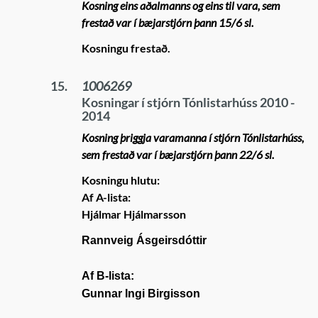
Kosning eins aðalmanns og eins til vara, sem
frestað var í bæjarstjórn þann 15/6 sl.
Kosningu frestað.
15.
1006269
Kosningar í stjórn Tónlistarhúss 2010 -
2014
Kosning þriggja varamanna í stjórn Tónlistarhúss,
sem frestað var í bæjarstjórn þann 22/6 sl.
Kosningu hlutu:
Af A-lista:
Hjálmar Hjálmarsson
Rannveig Ásgeirsdóttir
Af B-lista:
Gunnar Ingi Birgisson