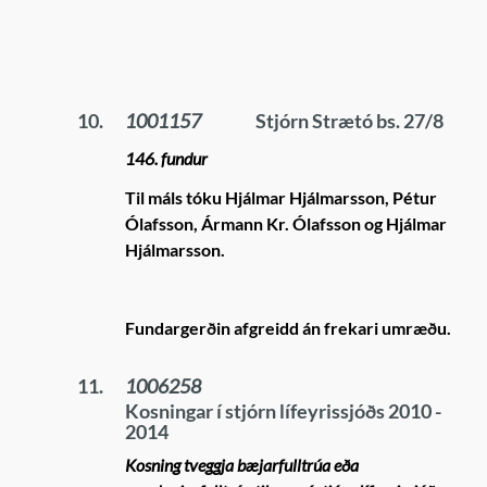
10.
1001157
Stjórn Strætó bs. 27/8
146. fundur
Til máls tóku Hjálmar Hjálmarsson, Pétur
Ólafsson, Ármann Kr. Ólafsson og Hjálmar
Hjálmarsson.
Fundargerðin afgreidd án frekari umræðu.
11.
1006258
Kosningar í stjórn lífeyrissjóðs 2010 -
2014
Kosning tveggja bæjarfulltrúa eða