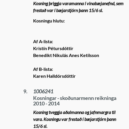
Kosning þriggja varamanna í vinabæjanefnd, sem
frestað var í bæjarstjórn þann 15/6 sl.
Kosningu hlutu:
Af A-lista:
Kristín Pétursdóttir
Benedikt Nikulás Anes Ketilsson
Af B-lista:
Karen Halldórsdóttir
9.
1006241
Kosningar - skoðunarmenn reikninga
2010 - 2014
Kosning tveggja aðalmanna og jafnmargra til
vara. Kosningu var frestað í bæjarstjórn þann
15/6 sl.