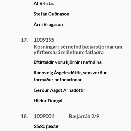
Af B-lista:
Stefán Guðnason
Árni Bragason
17.
1009195
Kosningar í sérnefnd bæjarstjórnar um
yfirfærslu á málefnum fatlaðra
Eftirtaldir voru kjörnir í nefndina:
Rannveig Ásgeirsdóttir, sem verður
formaður nefndarinnar
Gerður Aagot Árnadóttir
Hildur Dungal
18.
1009001
Bæjarráð 2/9
2560. fundur