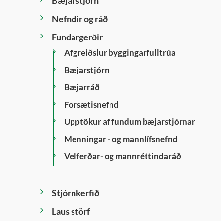
Bæjarstjórn
Nefndir og ráð
Fundargerðir
Afgreiðslur byggingarfulltrúa
Bæjarstjórn
Bæjarráð
Forsætisnefnd
Upptökur af fundum bæjarstjórnar
Menningar - og mannlífsnefnd
Velferðar- og mannréttindaráð
Stjórnkerfið
Laus störf