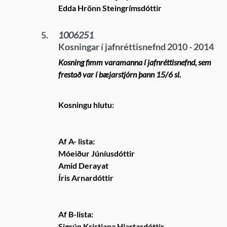
Edda Hrönn Steingrímsdóttir
5.
1006251
Kosningar í jafnréttisnefnd 2010 - 2014
Kosning fimm varamanna í jafnréttisnefnd, sem
frestað var í bæjarstjórn þann 15/6 sl.
Kosningu hlutu:
Af A- lista:
Móeiður Júníusdóttir
Amid Derayat
Íris Arnardóttir
Af B-lista:
Sigrún Kristjana Hjartardóttir