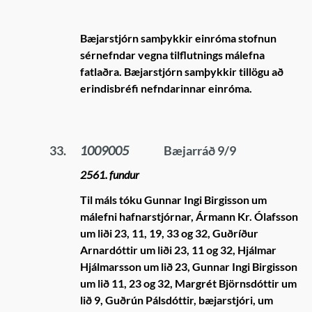
Bæjarstjórn samþykkir einróma stofnun
sérnefndar vegna tilflutnings málefna
fatlaðra. Bæjarstjórn samþykkir tillögu að
erindisbréfi nefndarinnar einróma.
33.
1009005
Bæjarráð 9/9
2561. fundur
Til máls tóku Gunnar Ingi Birgisson um
málefni hafnarstjórnar, Ármann Kr. Ólafsson
um liði 23, 11, 19, 33 og 32, Guðríður
Arnardóttir um liði 23, 11 og 32, Hjálmar
Hjálmarsson um lið 23, Gunnar Ingi Birgisson
um lið 11, 23 og 32, Margrét Björnsdóttir um
lið 9, Guðrún Pálsdóttir, bæjarstjóri, um