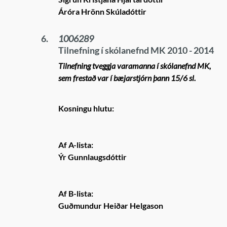
Áróra Hrönn Skúladóttir
6.
1006289
Tilnefning í skólanefnd MK 2010 - 2014
Tilnefning tveggja varamanna í skólanefnd MK,
sem frestað var í bæjarstjórn þann 15/6 sl.
Kosningu hlutu:
Af A-lista:
Ýr Gunnlaugsdóttir
Af B-lista:
Guðmundur Heiðar Helgason