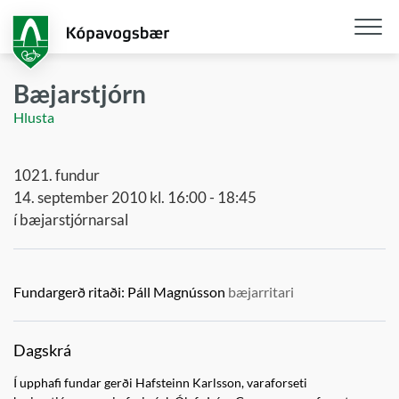
Fara
í
aðalefni
Opna
/
Bæjarstjórn
loka
Hlusta
snjall
1021. fundur
14. september 2010 kl. 16:00 - 18:45
í bæjarstjórnarsal
Fundargerð ritaði:
Páll Magnússon
bæjarritari
Dagskrá
Í upphafi fundar gerði Hafsteinn Karlsson, varaforseti