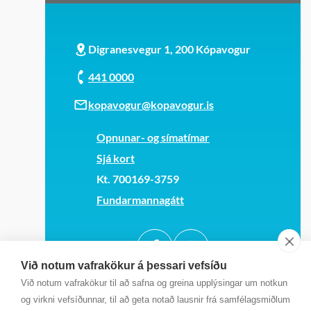
Digranesvegur 1, 200 Kópavogur
441 0000
kopavogur@kopavogur.is
Opnunar- og símatímar
Sjá kort
Kt. 700169-3759
Fundarmannagátt
Við notum vafrakökur á þessari vefsíðu
Við notum vafrakökur til að safna og greina upplýsingar um notkun
og virkni vefsíðunnar, til að geta notað lausnir frá samfélagsmiðlum