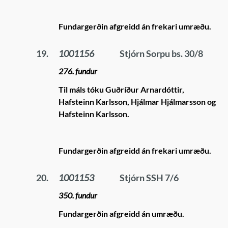
Fundargerðin afgreidd án frekari umræðu.
19.
1001156
Stjórn Sorpu bs. 30/8
276. fundur
Til máls tóku Guðríður Arnardóttir,
Hafsteinn Karlsson, Hjálmar Hjálmarsson og
Hafsteinn Karlsson.
Fundargerðin afgreidd án frekari umræðu.
20.
1001153
Stjórn SSH 7/6
350. fundur
Fundargerðin afgreidd án umræðu.