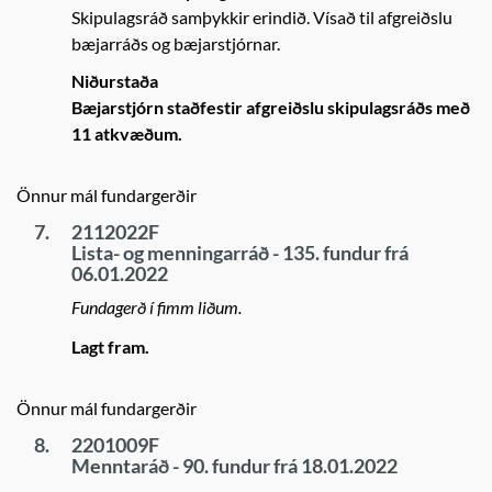
Skipulagsráð samþykkir erindið. Vísað til afgreiðslu
bæjarráðs og bæjarstjórnar.
Niðurstaða
Bæjarstjórn staðfestir afgreiðslu skipulagsráðs með
11 atkvæðum.
Önnur mál fundargerðir
7.
2112022F
Lista- og menningarráð - 135. fundur frá
06.01.2022
Fundagerð í fimm liðum.
Lagt fram.
Önnur mál fundargerðir
8.
2201009F
Menntaráð - 90. fundur frá 18.01.2022