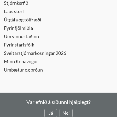
Stjórnkerfið
Laus störf
Útgáfa og tölfræði
Fyrir fjölmiðla
Um vinnustaðinn
Fyrir starfsfólk
Sveitarstjórnarkosningar 2026
Minn Kópavogur
Umbætur og þróun
Var efnið á síðunni hjálplegt?
Já
Nei