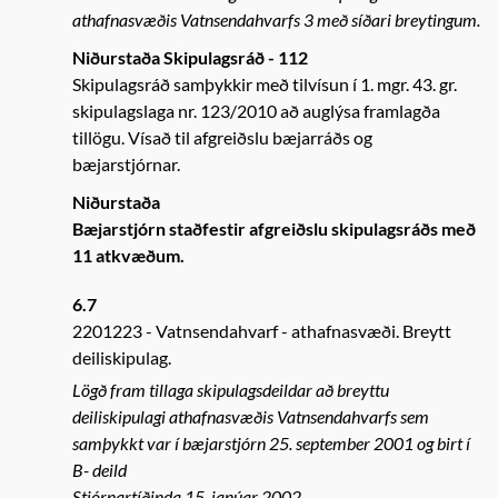
athafnasvæðis Vatnsendahvarfs 3 með síðari breytingum.
Niðurstaða Skipulagsráð - 112
Skipulagsráð samþykkir með tilvísun í 1. mgr. 43. gr.
skipulagslaga nr. 123/2010 að auglýsa framlagða
tillögu. Vísað til afgreiðslu bæjarráðs og
bæjarstjórnar.
Niðurstaða
Bæjarstjórn staðfestir afgreiðslu skipulagsráðs með
11 atkvæðum.
6.7
2201223
Vatnsendahvarf - athafnasvæði. Breytt
deiliskipulag.
Lögð fram tillaga skipulagsdeildar að breyttu
deiliskipulagi athafnasvæðis Vatnsendahvarfs sem
samþykkt var í bæjarstjórn 25. september 2001 og birt í
B- deild
Stjórnartíðinda 15. janúar 2002.