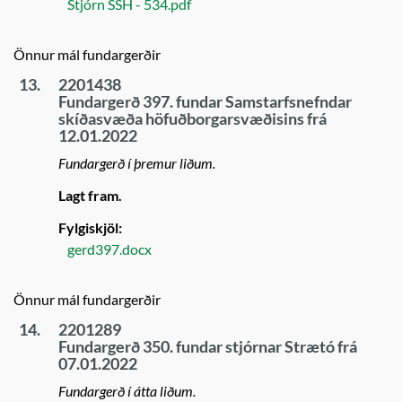
Stjórn SSH - 534.pdf
Önnur mál fundargerðir
13.
2201438
Fundargerð 397. fundar Samstarfsnefndar
skíðasvæða höfuðborgarsvæðisins frá
12.01.2022
Fundargerð í þremur liðum.
Lagt fram.
Fylgiskjöl:
gerd397.docx
Önnur mál fundargerðir
14.
2201289
Fundargerð 350. fundar stjórnar Strætó frá
07.01.2022
Fundargerð í átta liðum.