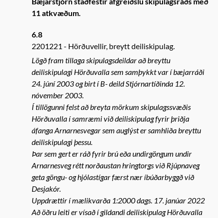
Bæjarstjórn staðfestir afgreiðslu skipulagsráðs með
11 atkvæðum.
6.8
2201221
Hörðuvellir, breytt deiliskipulag.
Lögð fram tillaga skipulagsdeildar að breyttu
deiliskipulagi Hörðuvalla sem samþykkt var í bæjarráði
24. júní 2003 og birt í B- deild Stjórnartíðinda 12.
nóvember 2003.
Í tillögunni felst að breyta mörkum skipulagssvæðis
Hörðuvalla í samræmi við deiliskipulag fyrir þriðja
áfanga Arnarnesvegar sem auglýst er samhliða breyttu
deiliskipulagi þessu.
Þar sem gert er ráð fyrir brú eða undirgöngum undir
Arnarnesveg rétt norðaustan hringtorgs við Rjúpnaveg
geta göngu- og hjólastígar færst nær íbúðarbyggð við
Desjakór.
Uppdrættir í mælikvarða 1:2000 dags. 17. janúar 2022
Að öðru leiti er vísað í gildandi deiliskipulag Hörðuvalla