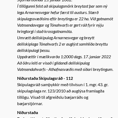
Í tillögunni felst að skipulagsmörk breytast þar sem ný
lega Arnarnesvegar hefur færst til austurs. Stærð
skipulagssvæðisins eftir breytingu er 22 ha. Við gatnamót
Vatnsendavegar og Tónahvarfs er gert ráð fyrir nýju
hringtorgi í stað krossgatnamóta.
Umrætt deiliskipulag Arnarnesvegar og breytt
deiliskiplaga Tónahvarfs 2 er auglýst samhliða breyttu
deiliskipulagi þessu.
Uppdrættir í mælikvarða 1:2000 dags. 17. janúar 2022
Að öðru leiti er vísað í gildandi deiliskipulag
Vatnsendahvarfs - Athafnasvæðis með síðari breytingum.
Niðurstaða Skipulagsráð - 112
Skipulagsráð samþykkir með tilvísun í 1. mgr. 43. gr.
skipulagslaga nr. 123/2010 að auglýsa framlagða
tillögu. Vísað til afgreiðslu bæjarráðs og
bæjarstjórnar.
Niðurstaða