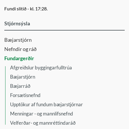
Fundi slitið - kl. 17:28.
Stjórnsýsla
Bæjarstjórn
Nefndir og ráð
Fundargerðir
Afgreiðslur byggingarfulltrúa
Bæjarstjórn
Bæjarráð
Forsætisnefnd
Upptökur af fundum bæjarstjórnar
Menningar - og mannlífsnefnd
Velferðar- og mannréttindaráð