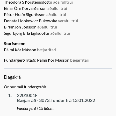
Theódóra S Þorsteinsdóttir
aðalfulltrúi
Einar Örn Þorvarðarson
aðalfulltrúi
Pétur Hrafn Sigurðsson
aðalfulltrúi
Donata Honkowicz Bukowska
varafulltrúi
Birkir Jón Jónsson
aðalfulltrúi
Sigurbjörg Erla Egilsdóttir
aðalfulltrúi
Starfsmenn
Pálmi Þór Másson
bæjarritari
Fundargerð ritaði:
Pálmi Þór Másson
bæjarritari
Dagskrá
Önnur mál fundargerðir
1.
2201001F
Bæjarráð - 3073. fundur frá 13.01.2022
Fundargerð í 15 liðum.