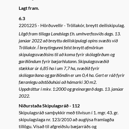
Lagt fram.
6.3
2201225
Hörðuvellir - Tröllakór, breytt deiliskipulag.
Lögð fram tillaga Landslags f.h. umhverfissviðs dags. 13.
janúar 2022 að breyttu deiliskipulagi opins svæðis við
Tröllakór. Í breytingunni felst breytt afmörkun
skipulagssvæðisins til að koma fyrir skólagörðum og
garðlöndum fyrir bæjarhlutann. Skipulagssvæðið
stækkar úr 6,85 ha í um 7,7 ha, svæðið fyrir
skólagarðana og garðlöndin er um 0,4 ha. Gert er ráð fyrir
færanlegu aðstöðuhúsi að hámarki 30 m2.
Uppdráttur í mkv. 1:2000 og greinargerð dags. 13. janúar
2022.
Niðurstaða Skipulagsráð - 112
Skipulagsráð samþykkir með tilvísun í 1. mgr. 43. gr.
skipulagslaga nr. 123/2010 að auglýsa framlagða
tillögu. Vísað til afgreiðslu bæjarráðs og