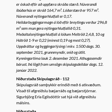
er óskað eftir að uppfæra skráða stærð. Núverandi
íbúðarhús er skráð 164,7 m². Lóðarstærð er 957 m².
Núverandi nýtingarhlutfall er 0,17.
Heildarbyggingarmagn á lóð eftir breytingu verður 296,8
m² sem mun gera nýtingarhlutfallið 0,31.
Meðaltalsnýtingarhlutfall á lóðum Meltröð 2,4,8, 10 og
Hátröð 1-9 er 0,22 (minnst 0,19 og mest 0,27).
Uppdráttur og byggingarlýsing í mkv. 1:500 dags. 30.
september 2021, grunnmyndir, snið og útlit.
Kynningartíma lauk 2. desember 2021. Athugasemdir
bárust. Þá lögð fram umsögn skipulagsdeildar dags. 12.
janúar 2022.
Niðurstaða Skipulagsráð - 112
Skipulagsráð samþykkir erindið með 6 atkvæðum.
Vísað til afgreiðslu bæjarráðs og bæjarstjórnar.
Sigurbjörg Erla Egilsdóttir sat hjá við afgreiðslu
málsins.
Niðurstaða