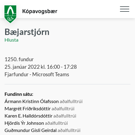
Fara
í
aðalefni
Opna
/
Bæjarstjórn
loka
Hlusta
snjall
1250. fundur
25. janúar 2022 kl. 16:00 - 17:28
Fjarfundur - Microsoft Teams
Fundinn sátu:
Ármann Kristinn Ólafsson
aðalfulltrúi
Margrét Friðriksdóttir
aðalfulltrúi
Karen E. Halldórsdóttir
aðalfulltrúi
Hjördís Ýr Johnson
aðalfulltrúi
Guðmundur Gísli Geirdal
aðalfulltrúi