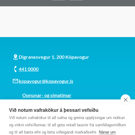
Digranesvegur 1, 200 Kópavogur
441 0000
kopavogur@kopavogur.is
Opnunar- og símatímar
Sjá kort
Við notum vafrakökur á þessari vefsíðu
Kt. 700169-3759
Við notum vafrakökur til að safna og greina upplýsingar um notkun
Fundarmannagátt
og virkni vefsíðunnar, til að geta notað lausnir frá samfélagsmiðlum
og til að bæta efni og birta viðeigandi markaðsefni.
Nánar um