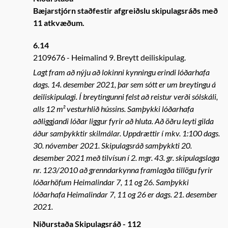
Bæjarstjórn staðfestir afgreiðslu skipulagsráðs með
11 atkvæðum.
6.14
2109676
Heimalind 9. Breytt deiliskipulag.
Lagt fram að nýju að lokinni kynningu erindi lóðarhafa
dags. 14. desember 2021, þar sem sótt er um breytingu á
deiliskipulagi. Í breytingunni felst að reistur verði sólskáli,
alls 12 m² vesturhlið hússins. Samþykki lóðarhafa
aðliggjandi lóðar liggur fyrir að hluta. Að öðru leyti gilda
áður samþykktir skilmálar. Uppdrættir í mkv. 1:100 dags.
30. nóvember 2021. Skipulagsráð samþykkti 20.
desember 2021 með tilvísun í 2. mgr. 43. gr. skipulagslaga
nr. 123/2010 að grenndarkynna framlagða tillögu fyrir
lóðarhöfum Heimalindar 7, 11 og 26. Samþykki
lóðarhafa Heimalindar 7, 11 og 26 er dags. 21. desember
2021.
Niðurstaða Skipulagsráð - 112