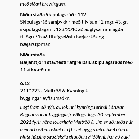
með síðari breytingum.
Niðurstaða Skipulagsráð - 112
Skipulagsráð samþykkir með tilvísun í 1. mgr. 43. gr.
skipulagslaga nr. 123/2010 að auglýsa framlagða
tillögu. Vísað til afgreiðslu bæjarráðs og
bæjarstjórnar.
Niðurstaða
Bæjarstjórn staðfestir afgreiðslu skipulagsráðs með
11 atkvæðum.
6.12
2110223
Meltröð 6. Kynning á
byggingarleyfisumsókn.
Lagt fram að nýju að lokinni kynningu erindi Lárusar
Ragnarssonar byggingarfræðings dags. 30. september
2021 fyrir hönd lóðarhafa Meltröð 6. Um er að ræða hús
á einni hæð en óskað er eftir að byggja aðra hæð ofan á
hluta hússins og sólskála til suðurs á lóðinni. Þar að auki