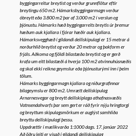
byggingarreitur breytist og verður grunnflötur eftir
breytingu 650 m2. Hámarksbyggingarmagn verður
óbreytt eða 3.800 m2 þar af 3.000 m2 í verslun og
þjónustu. Hámarks hæð byggingarreits breytis úr þremur
hæðum auk kjallara í fjórar hæðir auk kjallara.
Hámarksvegghæð í gildandi deiliskipulagi er 15 metrar á
norðurhlið breytist og verður 20 metrar og þakform er
frjáls. Aðkoma og fjöldi bílastæða breytist og er gerð
krafa um eitt bílastæði á hverja 100 m2 atvinnuhúsnæðis
og skal ekki reikna geymslur eða þjónusturými inn í þeim
tölum.
Hámarks byggingarmagn kjallara og niðurgrafinnar
bílageymslu er 800 m2. Umrætt deiliskipulag
Arnarnesvegar og breytt deiliskiplaga athafnasvæðis
Vatnsendahvarfs þar sem gert er ráð fyrir nýju hringtorgi
og breyttum skipulagsmörkum er auglýst samhliða
breyttu deiliskipulagi þessu.
Uppdrættir í mælikvarða 1:1000 dags. 17. janúar 2022
Að öðru leiti er vísað í gildandi deiliskipulag