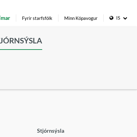
ímar
IS
Fyrir starfsfólk
Minn Kópavogur
TJÓRNSÝSLA
Stjórnsýsla