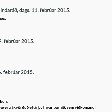
indaráð, dags. 11. febrúar 2015.
ðum.
9. febrúar 2015.
6. febrúar 2015.
ókun:
bæ eru ákvörðuð eftir því hvar barnið, sem viðkomandi