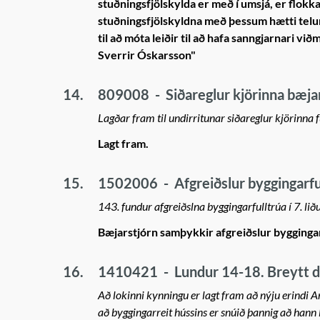
stuðningsfjölskylda er með í umsjá, er flok
stuðningsfjölskyldna með þessum hætti telur
til að móta leiðir til að hafa sanngjarnari v
Sverrir Óskarsson"
14.
809008
-
Siðareglur kjörinna bæja
Lagðar fram til undirritunar siðareglur kjörinna
Lagt fram.
15.
1502006
-
Afgreiðslur byggingarfu
143. fundur afgreiðslna byggingarfulltrúa í 7. lið
Bæjarstjórn samþykkir afgreiðslur bygging
16.
1410421
-
Lundur 14-18. Breytt de
Að lokinni kynningu er lagt fram að nýju erindi Ar
að byggingarreit hússins er snúið þannig að hann