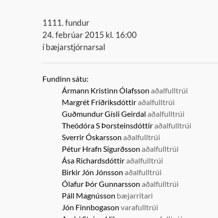
1111. fundur
24. febrúar 2015 kl. 16:00
í bæjarstjórnarsal
Fundinn sátu:
Ármann Kristinn Ólafsson
aðalfulltrúi
Margrét Friðriksdóttir
aðalfulltrúi
Guðmundur Gísli Geirdal
aðalfulltrúi
Theódóra S Þorsteinsdóttir
aðalfulltrúi
Sverrir Óskarsson
aðalfulltrúi
Pétur Hrafn Sigurðsson
aðalfulltrúi
Ása Richardsdóttir
aðalfulltrúi
Birkir Jón Jónsson
aðalfulltrúi
Ólafur Þór Gunnarsson
aðalfulltrúi
Páll Magnússon
bæjarritari
Jón Finnbogason
varafulltrúi