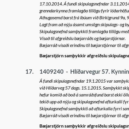
17.10.2014. Á fundi skipulagsnefndar 3.11.2014 
grenndarkynna framlagða tillögu fyrir lóðarhöfu
Athugasemd barst frá íbúum við Birkigrund 9a, 9
Lagt fram að nýju ásamt umsögn skipulags- og by
Skipulagsnefnd samþykkti framlagða tillögu með 
Vísað til afgreiðslu bæjarráðs og bæjarstjórnar.
Bæjarráð vísaði erindinu til bæjarstjórnar til afgr
Bæjarstjórn samþykkir afgreiðslu skipulag
17.
1409240
-
Hlíðarvegur 57. Kynning
Á fundi skipulagsnefndar 19.1.2015 var samþykkt
við Hlíðarveg 57 dags. 15.1.2015. Samþykkt skip
hefur komið að boð á samráðsfund barst ekki öllu
tekið upp að nýju og skipulagsnefnd afturkalli f
Skipulagsnefnd samþykkti að afturkalla fyrri sam
Bæjarráð vísaði erindinu til bæjarstjórnar til afgr
Bæjarstjórn samþykkir afgreiðslu skipulags