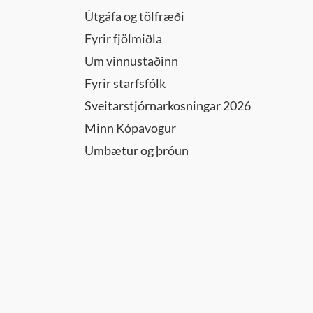
Útgáfa og tölfræði
Fyrir fjölmiðla
Um vinnustaðinn
Fyrir starfsfólk
Sveitarstjórnarkosningar 2026
Minn Kópavogur
Umbætur og þróun