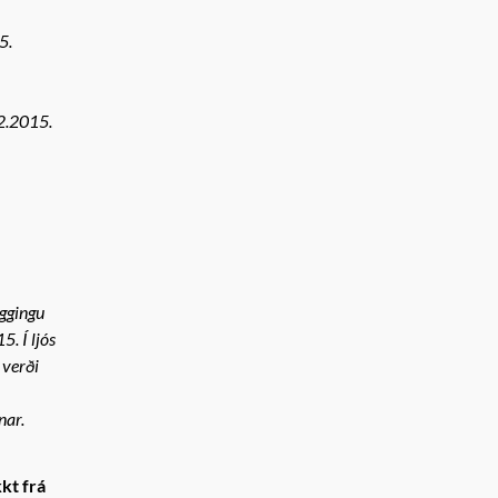
5.
.2.2015.
yggingu
. Í ljós
 verði
nar.
kt frá