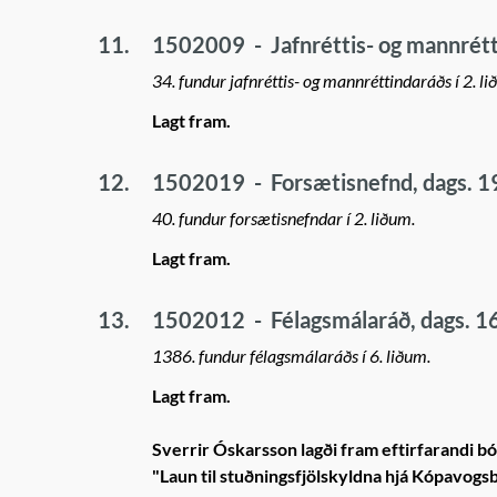
11.
1502009
-
Jafnréttis- og mannrétt
34. fundur jafnréttis- og mannréttindaráðs í 2. li
Lagt fram.
12.
1502019
-
Forsætisnefnd, dags. 1
40. fundur forsætisnefndar í 2. liðum.
Lagt fram.
13.
1502012
-
Félagsmálaráð, dags. 1
1386. fundur félagsmálaráðs í 6. liðum.
Lagt fram.
Sverrir Óskarsson lagði fram eftirfarandi b
"Laun til stuðningsfjölskyldna hjá Kópavogs