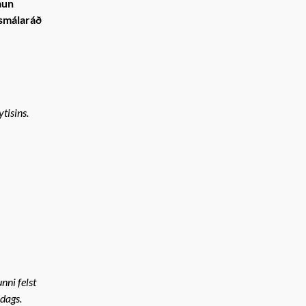
aun
gsmálaráð
tisins.
nni felst
dags.