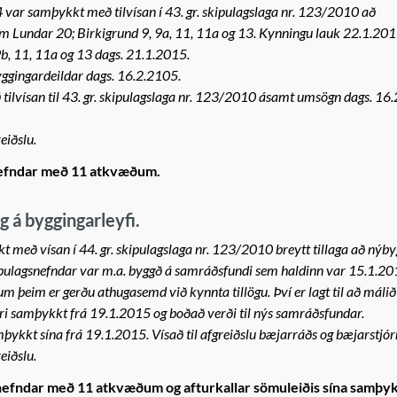
var samþykkt með tilvísan í 43. gr. skipulagslaga nr. 123/2010 að
m Lundar 20; Birkigrund 9, 9a, 11, 11a og 13. Kynningu lauk 22.1.201
b, 11, 11a og 13 dags. 21.1.2015.
ggingardeildar dags. 16.2.2105.
tilvísan til 43. gr. skipulagslaga nr. 123/2010 ásamt umsögn dags. 16
eiðslu.
nefndar með 11 atkvæðum.
 á byggingarleyfi.
 með vísan í 44. gr. skipulagslaga nr. 123/2010 breytt tillaga að nýb
ulagsnefndar var m.a. byggð á samráðsfundi sem haldinn var 15.1.2015
m þeim er gerðu athugasemd við kynnta tillögu. Því er lagt til að málið
yrri samþykkt frá 19.1.2015 og boðað verði til nýs samráðsfundar.
þykkt sína frá 19.1.2015. Vísað til afgreiðslu bæjarráðs og bæjarstjór
eiðslu.
nefndar með 11 atkvæðum og afturkallar sömuleiðis sína samþyk