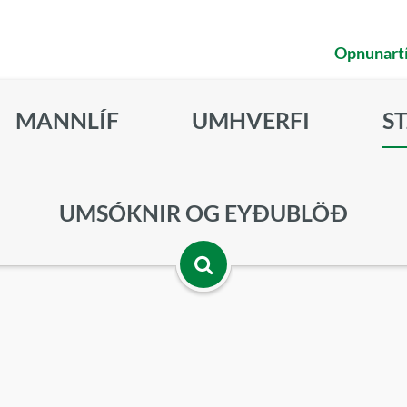
Opnunart
MANNLÍF
UMHVERFI
S
UMSÓKNIR OG EYÐUBLÖÐ
Opna
leitarbox