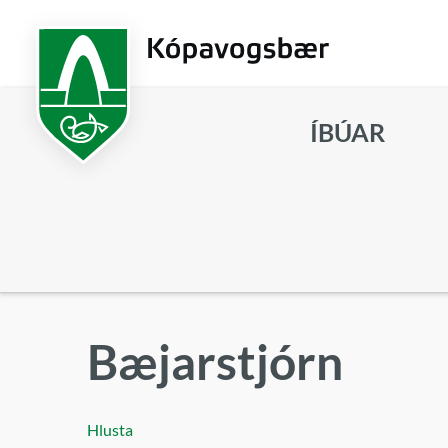
Fara
í
aðalefni
ÍBÚAR
Leita
Bæjarstjórn
Hlusta