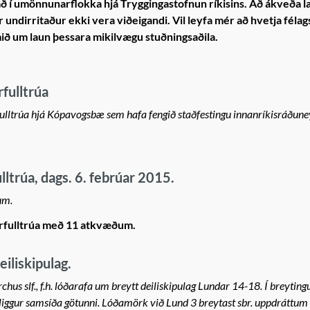
kað í umönnunarflokka hjá Tryggingastofnun ríkisins. Að ákveða l
 undirritaður ekki vera viðeigandi. Vil leyfa mér að hvetja féla
iðmið um laun þessara mikilvægu stuðningsaðila.
rfulltrúa
 fulltrúa hjá Kópavogsbæ sem hafa fengið staðfestingu innanríkisráðuney
lltrúa, dags. 6. febrúar 2015.
um.
arfulltrúa með 11 atkvæðum.
iliskipulag.
chus slf., f.h. lóðarafa um breytt deiliskipulag Lundar 14-18. Í breytingu
 liggur samsíða götunni. Lóðamörk við Lund 3 breytast sbr. uppdráttum 