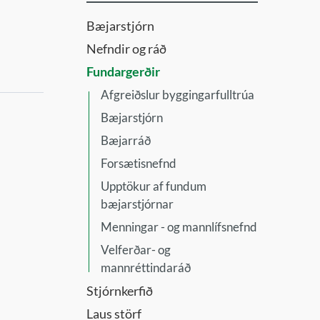
Bæjarstjórn
Nefndir og ráð
Fundargerðir
Afgreiðslur byggingarfulltrúa
Bæjarstjórn
Bæjarráð
Forsætisnefnd
Upptökur af fundum
bæjarstjórnar
Menningar - og mannlífsnefnd
Velferðar- og
mannréttindaráð
Stjórnkerfið
Laus störf