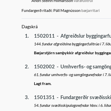
Andri Steinn Hilmarsson
varafulltrúi
Fundargerð ritaði:
Páll Magnússon
bæjarritari
Dagskrá
1.
1502011
-
Afgreiðslur byggingarfu
144. fundur afgreiðslna byggingarfulltrúa í 7. lið
Bæjarstjórn samþykkir afgreiðslur bygging
2.
1502002
-
Umhverfis- og samgöngu
61. fundur umhverfis- og samgöngunefndar í 7. l
Lagt fram.
3.
1501351
-
Fundargerðir svæðisski
54. fundur svæðisskipulagsnefndar hbsv. í 6. liðu