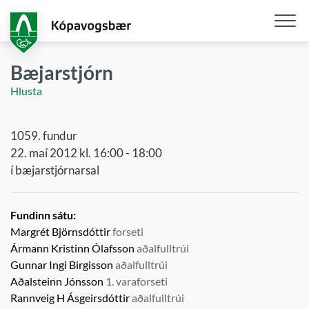
Fara
í
aðalefni
Opna
/
Bæjarstjórn
loka
Hlusta
snjall
1059. fundur
22. maí 2012 kl. 16:00 - 18:00
í bæjarstjórnarsal
Fundinn sátu:
Margrét Björnsdóttir
forseti
Ármann Kristinn Ólafsson
aðalfulltrúi
Gunnar Ingi Birgisson
aðalfulltrúi
Aðalsteinn Jónsson
1. varaforseti
Rannveig H Ásgeirsdóttir
aðalfulltrúi