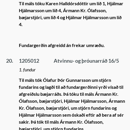
Til máls tóku Karen Halldórsdóttir um lið 1, Hjálmar
Hjálmarsson um lið 4, Ármann Kr. Ólafsson,
bæjarstjóri, um lið 4 og Hjálmar Hjálmarsson um lið
4.
Fundargerðin afgreidd án frekar umræðu.
20.
1205012
Atvinnu- og þróunarráð 16/5
1. fundur
Til máls tók Ólafur Þór Gunnarsson um stjórn
fundarins og lagði til að fundargerðinni yrði vísað til
afgreiðslu bæjarráðs. Þá tóku til máls Ármann Kr.
Ólafsson, bæjarstjóri, Hjálmar Hjálmarsson, Ármann
Kr. Ólafsson, bæjarstjóri, um stjórn fundarins og
Hjálmar Hjálmarsson sem óskaði eftir að bera af sér
sakir. Þá tók til máls Ármann Kr. Ólafsson,
bæjarstjóri, um stjórn fundarins