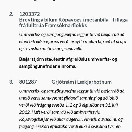
2.
1203372
Breyting á bílum Kópavogs í metanbíla - Tillaga
frá fulltrúa Framsóknarflokks
Umhverfis- og samgöngunefnd leggur til við bæjarráð að
einni bifreið bæjarins verði breytt í metan bifreið til prufu
og reynslan metin á ársgrundvelli.
Bæjarstjórn staðfestir afgreiðslu umhverfis- og
samgöngunefndar einróma.
3.
801287
Grjótnám í Lækjarbotnum
Umhverfis- og samgöngunefnd leggur til við bæjarráð að
unnið verði samkvæmt gildandi samningi og að lokið
verði við frágang svæða 1, 2 og 3 eigi síðar en 31. júlí
2012. Haft verði samráð við umhverfissvið
Kópavogsbæjar við allar aðgerðir, vinnslu á svæðinu og
frágang. Frekari efnistaka verði ekki á svæðinu fyrr en