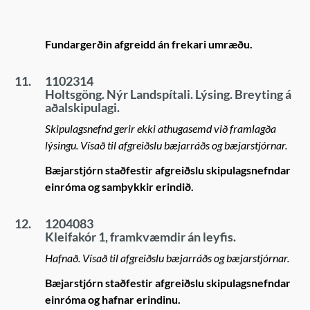
Fundargerðin afgreidd án frekari umræðu.
11.
1102314
Holtsgöng. Nýr Landspítali. Lýsing. Breyting á
aðalskipulagi.
Skipulagsnefnd gerir ekki athugasemd við framlagða
lýsingu. Vísað til afgreiðslu bæjarráðs og bæjarstjórnar.
Bæjarstjórn staðfestir afgreiðslu skipulagsnefndar
einróma og samþykkir erindið.
12.
1204083
Kleifakór 1, framkvæmdir án leyfis.
Hafnað. Vísað til afgreiðslu bæjarráðs og bæjarstjórnar.
Bæjarstjórn staðfestir afgreiðslu skipulagsnefndar
einróma og hafnar erindinu.