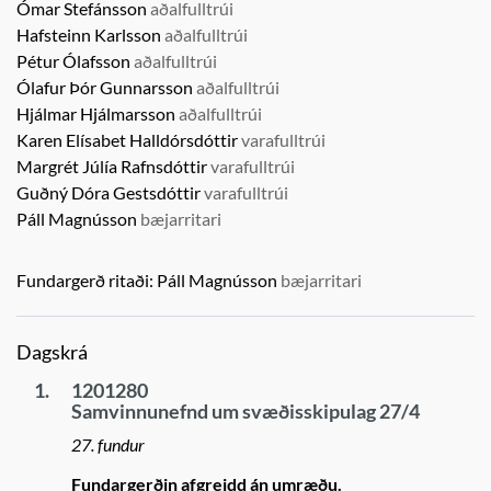
Ómar Stefánsson
aðalfulltrúi
Hafsteinn Karlsson
aðalfulltrúi
Pétur Ólafsson
aðalfulltrúi
Ólafur Þór Gunnarsson
aðalfulltrúi
Hjálmar Hjálmarsson
aðalfulltrúi
Karen Elísabet Halldórsdóttir
varafulltrúi
Margrét Júlía Rafnsdóttir
varafulltrúi
Guðný Dóra Gestsdóttir
varafulltrúi
Páll Magnússon
bæjarritari
Fundargerð ritaði:
Páll Magnússon
bæjarritari
Dagskrá
1.
1201280
Samvinnunefnd um svæðisskipulag 27/4
27. fundur
Fundargerðin afgreidd án umræðu.