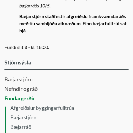
bæjarráðs 10/5.
Bæjarstjórn staðfestir afgreiðslu framkvæmdaráðs
með tíu samhljóða atkvæðum. Einn bæjarfulltrúi sat
hjá.
Fundi slitið - kl. 18:00.
Stjórnsýsla
Bæjarstjórn
Nefndir og ráð
Fundargerðir
Afgreiðslur byggingarfulltrúa
Bæjarstjórn
Bæjarráð