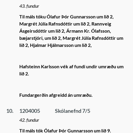
43. fundur
Til máls tóku Ólafur Þór Gunnarsson um lið 2,
Margrét Júlía Rafnsdóttir um lið 2, Rannveig
Ásgeirsdóttir um lið 2, Ármann Kr. Ólafsson,
bæjarstjóri, um lið 2, Margrét Júlía Rafnsdóttir um
lið 2, Hjalmar Hjálmarsson um lið 2,
Hafsteinn Karlsson vék af fundi undir umræðu um
lið 2.
Fundargerðin afgreidd án umræðu.
10.
1204005
Skólanefnd 7/5
42. fundur
Til máls tók Ólafur Þór Gunnarsson um lið 9.