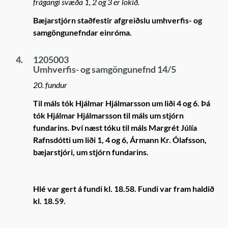
frágangi svæða 1, 2 og 3 er lokið.
Bæjarstjórn staðfestir afgreiðslu umhverfis- og
samgöngunefndar einróma.
4.
1205003
Umhverfis- og samgöngunefnd 14/5
20. fundur
Til máls tók Hjálmar Hjálmarsson um liði 4 og 6. Þá
tók Hjálmar Hjálmarsson til máls um stjórn
fundarins. Því næst tóku til máls Margrét Júlía
Rafnsdótti um liði 1, 4 og 6, Ármann Kr. Ólafsson,
bæjarstjóri, um stjórn fundarins.
Hlé var gert á fundi kl. 18.58. Fundi var fram haldið
kl. 18.59.