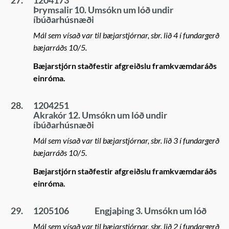
27.
1204173
Þrymsalir 10. Umsókn um lóð undir
íbúðarhúsnæði
Mál sem vísað var til bæjarstjórnar, sbr. lið 4 í fundargerð
bæjarráðs 10/5.
Bæjarstjórn staðfestir afgreiðslu framkvæmdaráðs
einróma.
28.
1204251
Akrakór 12. Umsókn um lóð undir
íbúðarhúsnæði
Mál sem vísað var til bæjarstjórnar, sbr. lið 3 í fundargerð
bæjarráðs 10/5.
Bæjarstjórn staðfestir afgreiðslu framkvæmdaráðs
einróma.
29.
1205106
Engjaþing 3. Umsókn um lóð
Mál sem vísað var til bæjarstjórnar, sbr. lið 2 í fundargerð