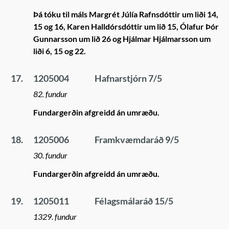
Þá tóku til máls Margrét Júlía Rafnsdóttir um liði 14,
15 og 16, Karen Halldórsdóttir um lið 15, Ólafur Þór
Gunnarsson um lið 26 og Hjálmar Hjálmarsson um
liði 6, 15 og 22.
17.
1205004
Hafnarstjórn 7/5
82. fundur
Fundargerðin afgreidd án umræðu.
18.
1205006
Framkvæmdaráð 9/5
30. fundur
Fundargerðin afgreidd án umræðu.
19.
1205011
Félagsmálaráð 15/5
1329. fundur