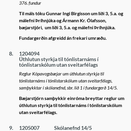
376. fundur
Til máls tóku Gunnar Ingi Birgisson um liði 3, 5.a. og
málefni Þríhnjúka og Ármann Kr. Ólafsson,
bæjarstjóri, um liði 3, 5.a. og málefni Þríhnjúka.
Fundargerðin afgreidd án frekari umræðu.
8.
1204094
Úthlutun styrkja til tónlistarnáms í
tónlistarskólum utan sveitarfélags
Reglur Kópavogsbæjar um úthlutun styrkja til
tónlistarnáms í tónlistarskólum utan sveitarfélags,
samþykktar í skólanefnd, sbr. lið 1 í fundargerð 14/5.
Bæjarstjórn samþykkir einróma breyttar reglur um
úthlutun styrkja til tónlistarnáms í tónlistarskólum
utan sveitarfélags.
9.
1205007
Skólanefnd 14/5