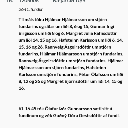
16.
1205008
Bæjarráð 10/5
2641. fundur
Til máls tóku Hjálmar Hjálmarsson um stjórn
fundarins og síðar um liði 8, 6 og 15, Gunnar Ingi
Birgisson um liði 8 og 6, Margrét Júlía Rafnsdóttir
um liði 14, 15 og 16, Hafsteinn Karlsson um liði 6, 14,
15, 16 og 26, Rannveig Ásgeirsdóttir um stjórn
fundarins, Hjálmar Hjálmarsson um stjórn fundarins,
Rannveig Ásgeirsdóttir um stjórn fundarins, Hjálmar
Hjálmarsson um stjórn fundarins, Hafsteinn
Karlsson um stjórn fundarins, Pétur Ólafsson um liði
8, 12 og 26 og Margrét Björnsdóttir um liði 14, 15 og
16.
Kl. 16.45 tók Ólafur Þór Gunnarsson sæti sitt á
fundinum og vék Guðný Dóra Gestsdóttir af fundi.