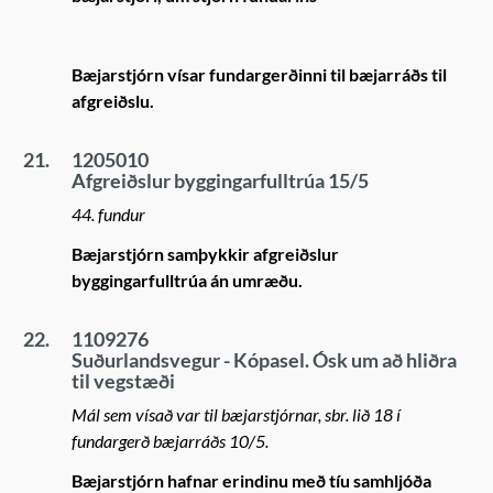
Bæjarstjórn vísar fundargerðinni til bæjarráðs til
afgreiðslu.
21.
1205010
Afgreiðslur byggingarfulltrúa 15/5
44. fundur
Bæjarstjórn samþykkir afgreiðslur
byggingarfulltrúa án umræðu.
22.
1109276
Suðurlandsvegur - Kópasel. Ósk um að hliðra
til vegstæði
Mál sem vísað var til bæjarstjórnar, sbr. lið 18 í
fundargerð bæjarráðs 10/5.
Bæjarstjórn hafnar erindinu með tíu samhljóða