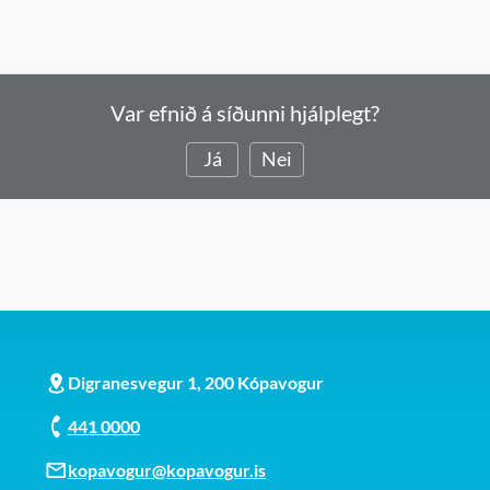
Var efnið á síðunni hjálplegt?
Já
Nei
Digranesvegur 1, 200 Kópavogur
441 0000
kopavogur@kopavogur.is