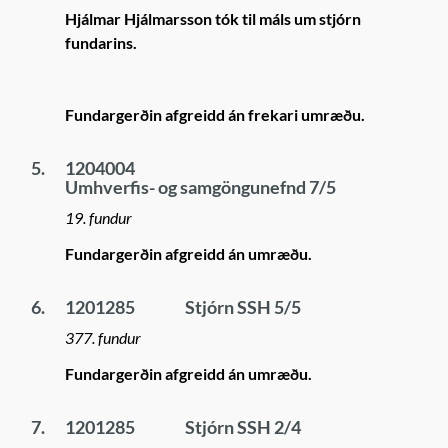
Hjálmar Hjálmarsson tók til máls um stjórn
fundarins.
Fundargerðin afgreidd án frekari umræðu.
5.
1204004
Umhverfis- og samgöngunefnd 7/5
19. fundur
Fundargerðin afgreidd án umræðu.
6.
1201285
Stjórn SSH 5/5
377. fundur
Fundargerðin afgreidd án umræðu.
7.
1201285
Stjórn SSH 2/4