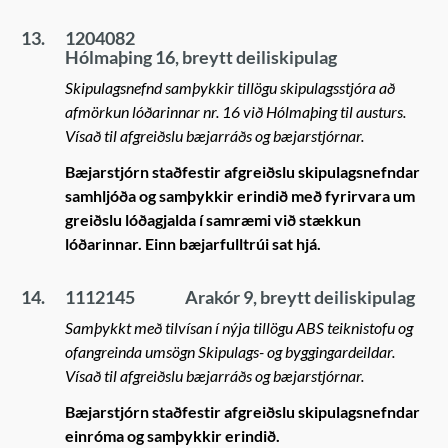
13.
1204082
Hólmaþing 16, breytt deiliskipulag
Skipulagsnefnd samþykkir tillögu skipulagsstjóra að
afmörkun lóðarinnar nr. 16 við Hólmaþing til austurs.
Vísað til afgreiðslu bæjarráðs og bæjarstjórnar.
Bæjarstjórn staðfestir afgreiðslu skipulagsnefndar
samhljóða og samþykkir erindið með fyrirvara um
greiðslu lóðagjalda í samræmi við stækkun
lóðarinnar. Einn bæjarfulltrúi sat hjá.
14.
1112145
Arakór 9, breytt deiliskipulag
Samþykkt með tilvísan í nýja tillögu ABS teiknistofu og
ofangreinda umsögn Skipulags- og byggingardeildar.
Vísað til afgreiðslu bæjarráðs og bæjarstjórnar.
Bæjarstjórn staðfestir afgreiðslu skipulagsnefndar
einróma og samþykkir erindið.