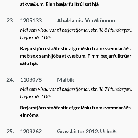
atkvæðum. Einn bæjarfulltrúi sat hjá.
23.
1205133
Áhaldahús. Verðkönnun.
Mál sem vísað var til bæjarstjórnar, sbr. lið 8 í fundargerð
bæjarráðs 10/5.
Bæjarstjórn staðfestir afgreiðslu framkvæmdaráðs
með sex samhljóða atkvæðum. Fimm bæjarfulltrúar
sátu hjá.
24.
1103078
Malbik
Mál sem vísað var til bæjarstjórnar, sbr. lið 7 í fundargerð
bæjarráðs 10/5.
Bæjarstjórn staðfestir afgreiðslu framkvæmdaráðs
einróma.
25.
1203262
Grassláttur 2012. Útboð.