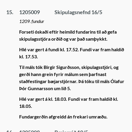
15.
1205009
Skipulagsnefnd 16/5
1209. fundur
Forseti óskaði eftir heimild fundarins til að gefa
skipulagsstjóra orðið og var það samþykkt.
Hlé var gert á fundi kl. 17.52. Fundi var fram haldið
kl. 17.53.
Til máls tók Birgir Sigurðsson, skipulagsstjóri, og
gerði hann grein fyrir málum sem þarfnast
staðfestingar bæjarstjórnar. Þá tóku til máls Ólafur
Þór Gunnarsson um lið 5.
Hlé var gert á kl. 18.03. Fundi var fram haldið kl.
18.05.
Fundargerðin afgreidd án frekari umræðu.