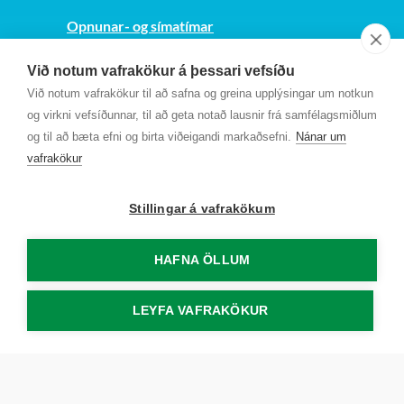
Opnunar- og símatímar
Sjá kort
Við notum vafrakökur á þessari vefsíðu
Kt. 700169-3759
Við notum vafrakökur til að safna og greina upplýsingar um notkun
Fundarmannagátt
og virkni vefsíðunnar, til að geta notað lausnir frá samfélagsmiðlum
og til að bæta efni og birta viðeigandi markaðsefni.
Nánar um
vafrakökur
Stillingar á vafrakökum
HAFNA ÖLLUM
LEYFA VAFRAKÖKUR