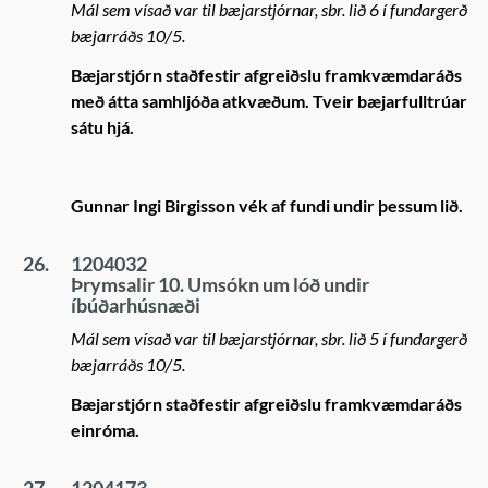
Mál sem vísað var til bæjarstjórnar, sbr. lið 6 í fundargerð
bæjarráðs 10/5.
Bæjarstjórn staðfestir afgreiðslu framkvæmdaráðs
með átta samhljóða atkvæðum. Tveir bæjarfulltrúar
sátu hjá.
Gunnar Ingi Birgisson vék af fundi undir þessum lið.
26.
1204032
Þrymsalir 10. Umsókn um lóð undir
íbúðarhúsnæði
Mál sem vísað var til bæjarstjórnar, sbr. lið 5 í fundargerð
bæjarráðs 10/5.
Bæjarstjórn staðfestir afgreiðslu framkvæmdaráðs
einróma.