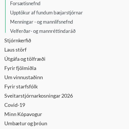
Forsætisnefnd
Upptökur af fundum bæjarstjórnar
Menningar - og mannlífsnefnd
Velferðar- og mannréttindaráð
Stjórnkerfið
Laus störf
Útgáfa og tölfræði
Fyrir fjölmiðla
Um vinnustaðinn
Fyrir starfsfólk
Sveitarstjórnarkosningar 2026
Covid-19
Minn Kópavogur
Umbætur og þróun