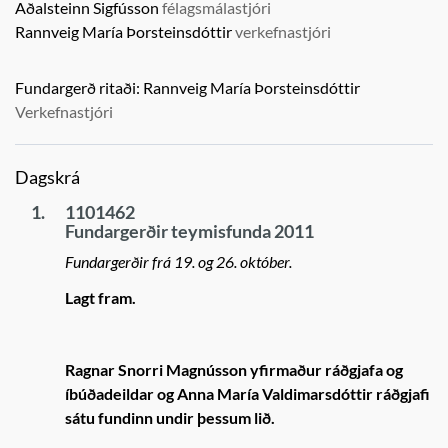
Aðalsteinn Sigfússon
félagsmálastjóri
Rannveig María Þorsteinsdóttir
verkefnastjóri
Fundargerð ritaði:
Rannveig María Þorsteinsdóttir
Verkefnastjóri
Dagskrá
1.
1101462
Fundargerðir teymisfunda 2011
Fundargerðir frá 19. og 26. október.
Lagt fram.
Ragnar Snorri Magnússon yfirmaður ráðgjafa og
íbúðadeildar og Anna María Valdimarsdóttir ráðgjafi
sátu fundinn undir þessum lið.