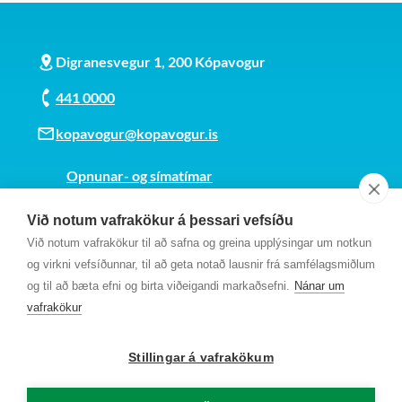
Digranesvegur 1, 200 Kópavogur
441 0000
kopavogur@kopavogur.is
Opnunar- og símatímar
Sjá kort
Við notum vafrakökur á þessari vefsíðu
Kt. 700169-3759
Við notum vafrakökur til að safna og greina upplýsingar um notkun
Fundarmannagátt
og virkni vefsíðunnar, til að geta notað lausnir frá samfélagsmiðlum
og til að bæta efni og birta viðeigandi markaðsefni.
Nánar um
vafrakökur
Stillingar á vafrakökum