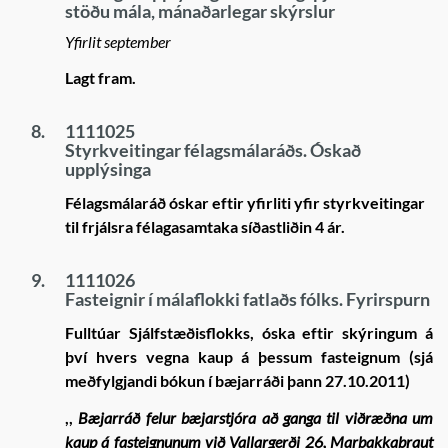
stöðu mála, mánaðarlegar skýrslur
Yfirlit september
Lagt fram.
8.
1111025
Styrkveitingar félagsmálaráðs. Óskað
upplýsinga
Félagsmálaráð óskar eftir yfirliti yfir styrkveitingar
til frjálsra félagasamtaka síðastliðin 4 ár.
9.
1111026
Fasteignir í málaflokki fatlaðs fólks. Fyrirspurn
Fulltúar Sjálfstæðisflokks, óska eftir skýringum á
því hvers vegna kaup á þessum fasteignum (sjá
meðfylgjandi bókun í bæjarráði þann 27.10.2011)
,,
Bæjarráð felur bæjarstjóra að ganga til viðræðna um
kaup á fasteignunum við Vallargerði 26, Marbakkabraut