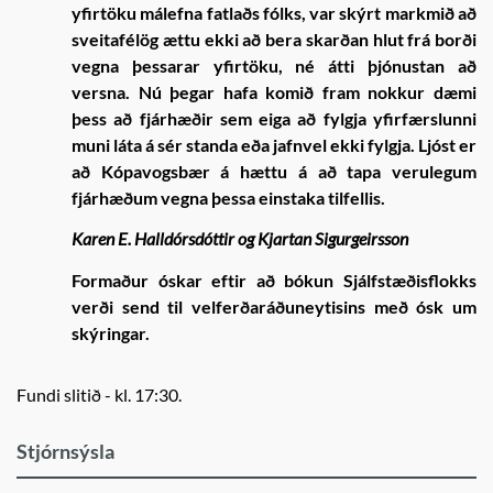
yfirtöku málefna fatlaðs fólks, var skýrt markmið að
sveitafélög ættu ekki að bera skarðan hlut frá borði
vegna þessarar yfirtöku, né átti þjónustan að
versna. Nú þegar hafa komið fram nokkur dæmi
þess að fjárhæðir sem eiga að fylgja yfirfærslunni
muni láta á sér standa eða jafnvel ekki fylgja. Ljóst er
að Kópavogsbær á hættu á að tapa verulegum
fjárhæðum vegna þessa einstaka tilfellis.
Karen E. Halldórsdóttir og Kjartan Sigurgeirsson
Formaður óskar eftir að bókun Sjálfstæðisflokks
verði send til velferðaráðuneytisins með ósk um
skýringar.
Fundi slitið - kl. 17:30.
Stjórnsýsla