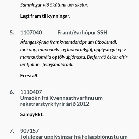
Samningur við Skútuna um akstur.
Lagt fram til kynningar.
5.
1107040
Framtíðarhópur SSH
Áfangaskýrsla framkvæmdahóps um útboðsmál,
innkaup, mannauðs- og launaráðgjöf, upplýsingakefi v.
mannauðsmála og tölvuþjónustu. Bæjarráð óskar eftir
umfjöllun í félagsmálaráði.
Frestað.
6.
1110407
Umsókn frá Kvennaathvarfinu um
rekstrarstyrk fyrir árið 2012
Samþykkt.
7.
907157
Tölulegar upplýsingar frá Félagsþjónustu um