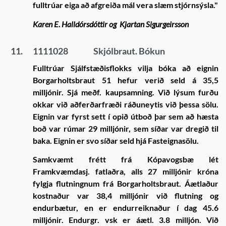
fulltrúar eiga að afgreiða mál vera slæm stjórnsýsla."
Karen E. Halldórsdóttir og
Kjartan Sigurgeirsson
11.
1111028
Skjólbraut. Bókun
Fulltrúar Sjálfstæðisflokks vilja bóka að eignin
Borgarholtsbraut 51 hefur verið seld á 35,5
milljónir. Sjá meðf. kaupsamning. Við lýsum furðu
okkar við aðferðarfræði ráðuneytis við þessa sölu.
Eignin var fyrst sett í opið útboð þar sem að hæsta
boð var rúmar 29 milljónir, sem síðar var dregið til
baka. Eignin er svo síðar seld hjá Fasteignasölu.
Samkvæmt frétt frá Kópavogsbæ lét
Framkvæmdasj. fatlaðra, alls 27 milljónir króna
fylgja flutningnum frá Borgarholtsbraut. Áætlaður
kostnaður var 38,4 milljónir við flutning og
endurbætur, en er endurreiknaður í dag 45.6
milljónir. Endurgr. vsk er áætl. 3.8 milljón. Við