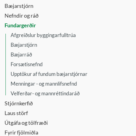
Bæjarstjórn
Nefndir og ráð
Fundargerðir
Afgreiðslur byggingarfulltrúa
Bæjarstjórn
Bæjarráð
Forsætisnefnd
Upptökur af fundum bæjarstjórnar
Menningar - og mannlífsnefnd
Velferðar- og mannréttindaráð
Stjórnkerfið
Laus störf
Útgáfa og tölfræði
Fyrir fjölmiðla