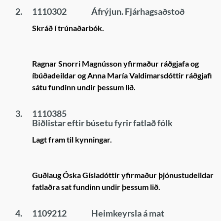
2.
1110302
Áfrýjun. Fjárhagsaðstoð
Skráð í trúnaðarbók.
Ragnar Snorri Magnússon yfirmaður ráðgjafa og
íbúðadeildar og Anna María Valdimarsdóttir ráðgjafi
sátu fundinn undir þessum lið.
3.
1110385
Biðlistar eftir búsetu fyrir fatlað fólk
Lagt fram til kynningar.
Guðlaug Óska Gísladóttir yfirmaður þjónustudeildar
fatlaðra sat fundinn undir þessum lið.
4.
1109212
Heimkeyrsla á mat