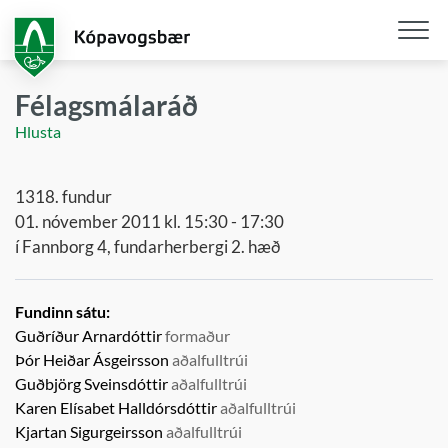
Fara
í
aðalefni
Opna
/
Félagsmálaráð
loka
Hlusta
snjall
1318. fundur
01. nóvember 2011 kl. 15:30 - 17:30
í Fannborg 4, fundarherbergi 2. hæð
Fundinn sátu:
Guðríður Arnardóttir
formaður
Þór Heiðar Ásgeirsson
aðalfulltrúi
Guðbjörg Sveinsdóttir
aðalfulltrúi
Karen Elísabet Halldórsdóttir
aðalfulltrúi
Kjartan Sigurgeirsson
aðalfulltrúi