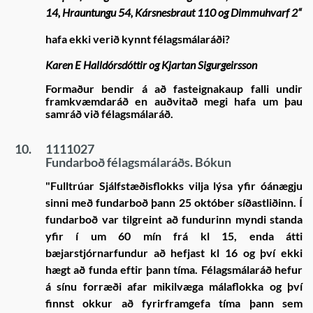
14, Hrauntungu 54, Kársnesbraut 110 og Dimmuhvarf 2“
hafa ekki verið kynnt félagsmálaráði?
Karen E Halldórsdóttir og Kjartan Sigurgeirsson
Formaður bendir á að fasteignakaup falli undir
framkvæmdaráð en auðvitað megi hafa um þau
samráð við félagsmálaráð.
10.
1111027
Fundarboð félagsmálaráðs. Bókun
"Fulltrúar Sjálfstæðisflokks vilja lýsa yfir óánægju
sinni með fundarboð þann 25 október síðastliðinn.
Í
fundarboð var tilgreint að fundurinn myndi standa
yfir í um 60 mín frá kl 15, enda átti
bæjarstjórnarfundur að hefjast kl 16 og því ekki
hægt að funda eftir þann tíma. Félagsmálaráð hefur
á sínu forræði afar mikilvæga málaflokka og því
finnst okkur að fyrirframgefa tíma þann sem