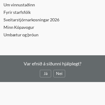
Um vinnustaðinn
Fyrir starfsfólk
Sveitarstjórnarkosningar 2026
Minn Kópavogur
Umbætur og þróun
Var efnið á síðunni hjálplegt?
Já
Nei