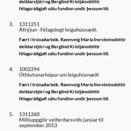
deildarstjóri og Berglind Kristjánsdóttir
félagsráðgjafi sátu fundinn undir þessum lið.
3.
1311251
Áfrýjun - Félagslegt leiguhúsnæði.
Fært í trúnaðarbók. Rannveig María Þorsteinsdóttir
deildarstjóri og Berglind Kristjánsdóttir
félagsráðgjafi sátu fundinn undir þessum lið.
4.
1002294
Úthlutunarhópur um leiguhúsnæði
Fært í trúnaðarbók. Rannveig María Þorsteinsdóttir
deildarstjóri og Berglind Kristjánsdóttir
félagsráðgjafi sátu fundinn undir þessum lið.
5.
1311260
Milliuppgjör velferðarsviðs janúar til
september 2013