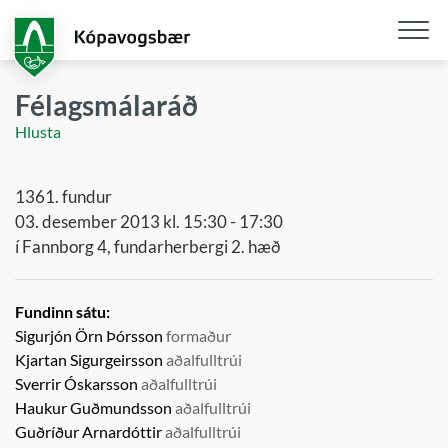
Fara
í
aðalefni
Opna
/
Félagsmálaráð
loka
Hlusta
snjall
1361. fundur
03. desember 2013 kl. 15:30 - 17:30
í Fannborg 4, fundarherbergi 2. hæð
Fundinn sátu:
Sigurjón Örn Þórsson
formaður
Kjartan Sigurgeirsson
aðalfulltrúi
Sverrir Óskarsson
aðalfulltrúi
Haukur Guðmundsson
aðalfulltrúi
Guðríður Arnardóttir
aðalfulltrúi