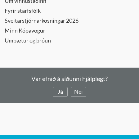
Um vinnustaðinn
Fyrir starfsfólk
Sveitarstjórnarkosningar 2026
Minn Kópavogur
Umbætur og þróun
Var efnið á síðunni hjálplegt?
Já
Nei