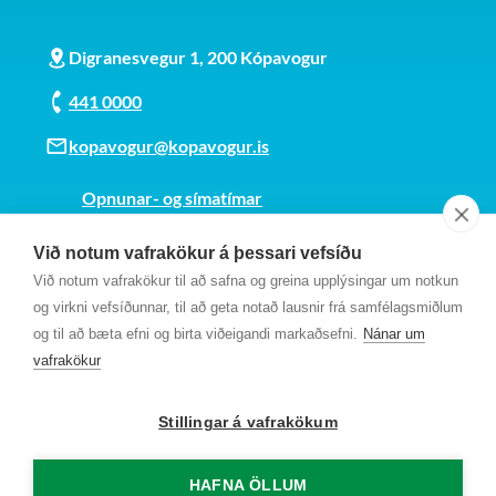
Digranesvegur 1, 200 Kópavogur
441 0000
kopavogur@kopavogur.is
Opnunar- og símatímar
Sjá kort
Við notum vafrakökur á þessari vefsíðu
Kt. 700169-3759
Við notum vafrakökur til að safna og greina upplýsingar um notkun
Fundarmannagátt
og virkni vefsíðunnar, til að geta notað lausnir frá samfélagsmiðlum
og til að bæta efni og birta viðeigandi markaðsefni.
Nánar um
vafrakökur
Stillingar á vafrakökum
HAFNA ÖLLUM