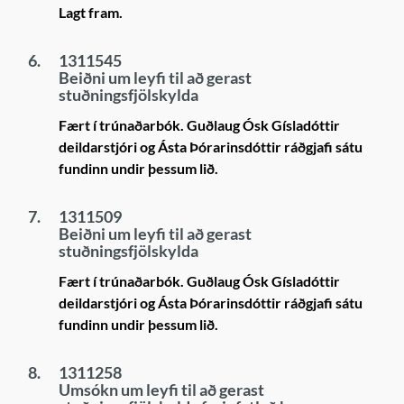
Lagt fram.
6.
1311545
Beiðni um leyfi til að gerast
stuðningsfjölskylda
Fært í trúnaðarbók. Guðlaug Ósk Gísladóttir
deildarstjóri og Ásta Þórarinsdóttir ráðgjafi sátu
fundinn undir þessum lið.
7.
1311509
Beiðni um leyfi til að gerast
stuðningsfjölskylda
Fært í trúnaðarbók. Guðlaug Ósk Gísladóttir
deildarstjóri og Ásta Þórarinsdóttir ráðgjafi sátu
fundinn undir þessum lið.
8.
1311258
Umsókn um leyfi til að gerast