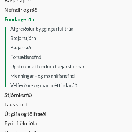
Bæjarstjórn
Nefndir og ráð
Fundargerðir
Afgreiðslur byggingarfulltrúa
Bæjarstjórn
Bæjarráð
Forsætisnefnd
Upptökur af fundum bæjarstjórnar
Menningar - og mannlífsnefnd
Velferðar- og mannréttindaráð
Stjórnkerfið
Laus störf
Útgáfa og tölfræði
Fyrir fjölmiðla