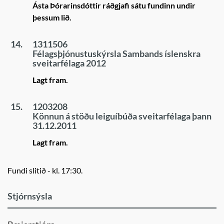
Ásta Þórarinsdóttir ráðgjafi sátu fundinn undir
þessum lið.
14.
1311506
Félagsþjónustuskýrsla Sambands íslenskra
sveitarfélaga 2012
Lagt fram.
15.
1203208
Könnun á stöðu leiguíbúða sveitarfélaga þann
31.12.2011
Lagt fram.
Fundi slitið - kl. 17:30.
Stjórnsýsla