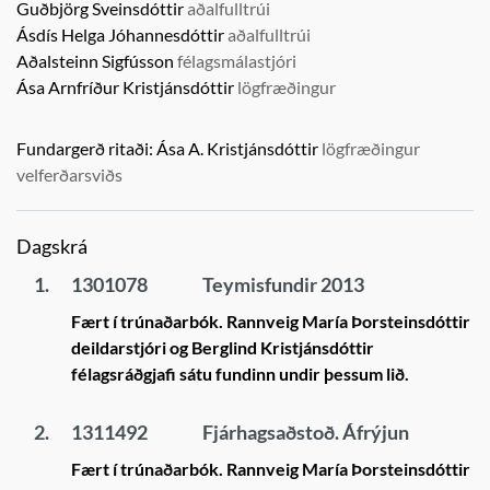
Guðbjörg Sveinsdóttir
aðalfulltrúi
Ásdís Helga Jóhannesdóttir
aðalfulltrúi
Aðalsteinn Sigfússon
félagsmálastjóri
Ása Arnfríður Kristjánsdóttir
lögfræðingur
Fundargerð ritaði:
Ása A. Kristjánsdóttir
lögfræðingur
velferðarsviðs
Dagskrá
1.
1301078
Teymisfundir 2013
Fært í trúnaðarbók. Rannveig María Þorsteinsdóttir
deildarstjóri og Berglind Kristjánsdóttir
félagsráðgjafi sátu fundinn undir þessum lið.
2.
1311492
Fjárhagsaðstoð. Áfrýjun
Fært í trúnaðarbók. Rannveig María Þorsteinsdóttir