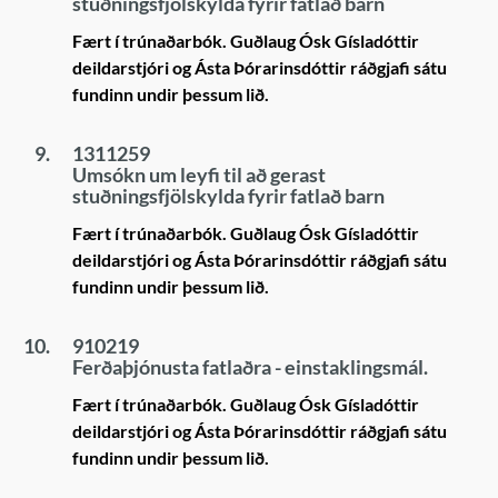
stuðningsfjölskylda fyrir fatlað barn
Fært í trúnaðarbók. Guðlaug Ósk Gísladóttir
deildarstjóri og Ásta Þórarinsdóttir ráðgjafi sátu
fundinn undir þessum lið.
9.
1311259
Umsókn um leyfi til að gerast
stuðningsfjölskylda fyrir fatlað barn
Fært í trúnaðarbók. Guðlaug Ósk Gísladóttir
deildarstjóri og Ásta Þórarinsdóttir ráðgjafi sátu
fundinn undir þessum lið.
10.
910219
Ferðaþjónusta fatlaðra - einstaklingsmál.
Fært í trúnaðarbók. Guðlaug Ósk Gísladóttir
deildarstjóri og Ásta Þórarinsdóttir ráðgjafi sátu
fundinn undir þessum lið.