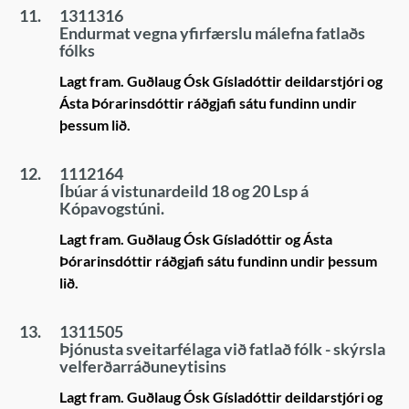
11.
1311316
Endurmat vegna yfirfærslu málefna fatlaðs
fólks
Lagt fram. Guðlaug Ósk Gísladóttir deildarstjóri og
Ásta Þórarinsdóttir ráðgjafi sátu fundinn undir
þessum lið.
12.
1112164
Íbúar á vistunardeild 18 og 20 Lsp á
Kópavogstúni.
Lagt fram. Guðlaug Ósk Gísladóttir og Ásta
Þórarinsdóttir ráðgjafi sátu fundinn undir þessum
lið.
13.
1311505
Þjónusta sveitarfélaga við fatlað fólk - skýrsla
velferðarráðuneytisins
Lagt fram. Guðlaug Ósk Gísladóttir deildarstjóri og