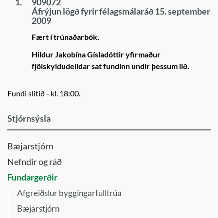
1.
909072
Áfrýjun lögð fyrir félagsmálaráð 15. september
2009
Fært í trúnaðarbók.
Hildur Jakobína Gísladóttir yfirmaður
fjölskyldudeildar sat fundinn undir þessum lið.
Fundi slitið - kl. 18:00.
Stjórnsýsla
Bæjarstjórn
Nefndir og ráð
Fundargerðir
Afgreiðslur byggingarfulltrúa
Bæjarstjórn