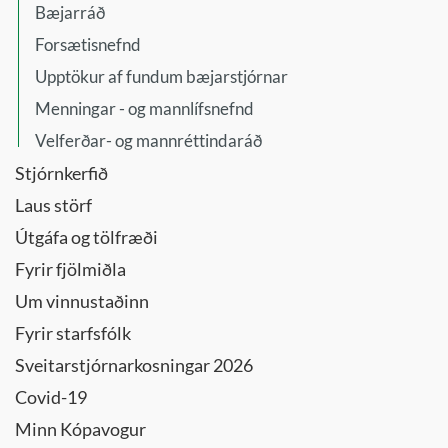
Bæjarráð
Forsætisnefnd
Upptökur af fundum bæjarstjórnar
Menningar - og mannlífsnefnd
Velferðar- og mannréttindaráð
Stjórnkerfið
Laus störf
Útgáfa og tölfræði
Fyrir fjölmiðla
Um vinnustaðinn
Fyrir starfsfólk
Sveitarstjórnarkosningar 2026
Covid-19
Minn Kópavogur