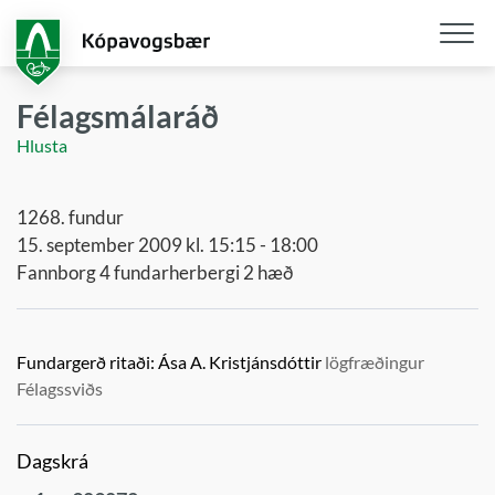
Fara
í
aðalefni
Opna
/
Félagsmálaráð
loka
Hlusta
snjall
1268. fundur
15. september 2009 kl. 15:15 - 18:00
Fannborg 4 fundarherbergi 2 hæð
Fundargerð ritaði:
Ása A. Kristjánsdóttir
lögfræðingur
Félagssviðs
Dagskrá