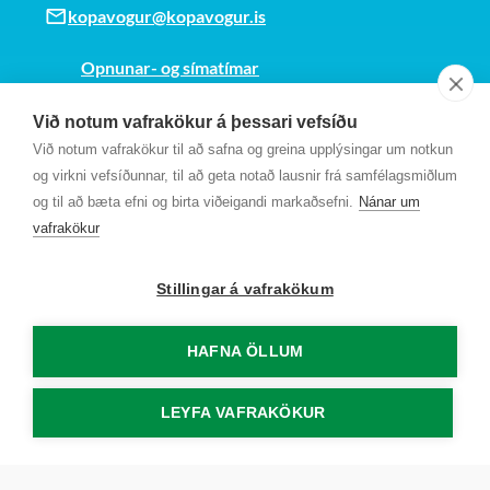
kopavogur@kopavogur.is
Opnunar- og símatímar
Sjá kort
Við notum vafrakökur á þessari vefsíðu
Kt. 700169-3759
Við notum vafrakökur til að safna og greina upplýsingar um notkun
Fundarmannagátt
og virkni vefsíðunnar, til að geta notað lausnir frá samfélagsmiðlum
og til að bæta efni og birta viðeigandi markaðsefni.
Nánar um
vafrakökur
Stillingar á vafrakökum
HAFNA ÖLLUM
LEYFA VAFRAKÖKUR