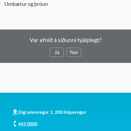
Umbætur og þróun
Var efnið á síðunni hjálplegt?
Já
Nei
Digranesvegur 1, 200 Kópavogur
441 0000