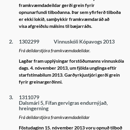
framkvæmdadeildar gerði grein fyrir
opnunarfundi tilboðanna. Þar sem yfirferð tilboða
er ekki lokið, samþykkir framkvæmdaráð að
vísa afgreiðslu málsins til bæjarráðs.
2.
1302299
Vinnuskóli Kópavogs 2013
Frá deildarstjóra framkvæmdadeildar.
Lagðar fram upplýsingar forstöðumanns vinnuskóla
dags. 4. nóvember 2013, um fjölda unglinga eftir
starfstímabilum 2013. Garðyrkjustjóri gerði grein
fyrir greinargerðinni.
3.
1311079
Dalsmári 5, Fífan gervigras endurnýjað,
hreingerning
Frá deildarstjóra framkvæmdadeildar
Föstudaginn 15. nóvember 2013 voru opnuð tilboð