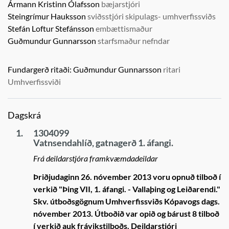
Ármann Kristinn Ólafsson
bæjarstjóri
Steingrímur Hauksson
sviðsstjóri skipulags- umhverfissviðs
Stefán Loftur Stefánsson
embættismaður
Guðmundur Gunnarsson
starfsmaður nefndar
Fundargerð ritaði:
Guðmundur Gunnarsson
ritari
Umhverfissviði
Dagskrá
1.
1304099
Vatnsendahlíð, gatnagerð 1. áfangi.
Frá deildarstjóra framkvæmdadeildar
Þriðjudaginn 26. nóvember 2013 voru opnuð tilboð í
verkið "Þing VII, 1. áfangi. - Vallaþing og Leiðarendi."
Skv. útboðsgögnum Umhverfissviðs Kópavogs dags.
nóvember 2013. Útboðið var opið og bárust 8 tilboð
í verkið auk frávikstilboðs. Deildarstjóri