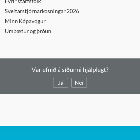
Fyrir starfsfólk
Sveitarstjórnarkosningar 2026
Minn Kópavogur
Umbætur og þróun
Var efnið á síðunni hjálplegt?
Já
Nei