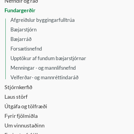
Nefndir og ráð
Fundargerðir
Afgreiðslur byggingarfulltrúa
Bæjarstjórn
Bæjarráð
Forsætisnefnd
Upptökur af fundum bæjarstjórnar
Menningar - og mannlífsnefnd
Velferðar- og mannréttindaráð
Stjórnkerfið
Laus störf
Útgáfa og tölfræði
Fyrir fjölmiðla
Um vinnustaðinn