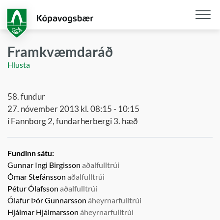
Fara
í
aðalefni
Opna
/
Framkvæmdaráð
loka
Hlusta
snjall
58. fundur
27. nóvember 2013 kl. 08:15 - 10:15
í Fannborg 2, fundarherbergi 3. hæð
Fundinn sátu:
Gunnar Ingi Birgisson
aðalfulltrúi
Ómar Stefánsson
aðalfulltrúi
Pétur Ólafsson
aðalfulltrúi
Ólafur Þór Gunnarsson
áheyrnarfulltrúi
Hjálmar Hjálmarsson
áheyrnarfulltrúi