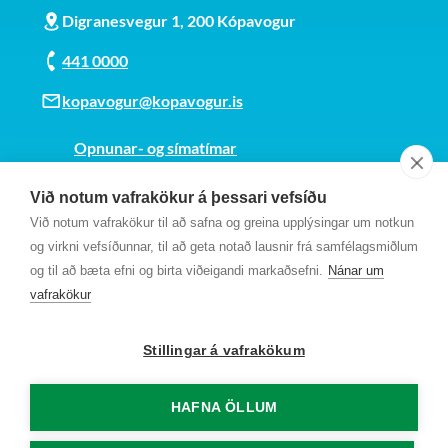
Digranesvegur 1, 200 Kópavogur
441 0000
kopavogur@kopavogur.is
Opnunar- og símatímar
Sjá kort
Við notum vafrakökur á þessari vefsíðu
Kt. 700169-3759
Við notum vafrakökur til að safna og greina upplýsingar um notkun
Fundarmannagátt
og virkni vefsíðunnar, til að geta notað lausnir frá samfélagsmiðlum
og til að bæta efni og birta viðeigandi markaðsefni.
Nánar um
vafrakökur
Stillingar á vafrakökum
HAFNA ÖLLUM