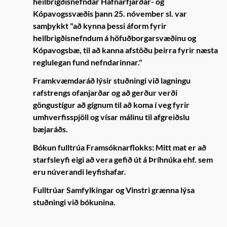
heilbrigðisnefndar Hafnarfjarðar- og
Kópavogssvæðis þann 25. nóvember sl. var
samþykkt "að kynna þessi áform fyrir
heilbrigðisnefndum á höfuðborgarsvæðinu og
Kópavogsbæ, til að kanna afstöðu þeirra fyrir næsta
reglulegan fund nefndarinnar."
Framkvæmdaráð lýsir stuðningi við lagningu
rafstrengs ofanjarðar og að gerður verði
göngustígur að gígnum til að koma í veg fyrir
umhverfisspjöll og vísar málinu til afgreiðslu
bæjaráðs.
Bókun fulltrúa Framsóknarflokks: Mitt mat er að
starfsleyfi eigi að vera gefið út á Þríhnúka ehf. sem
eru núverandi leyfishafar.
Fulltrúar Samfylkingar og Vinstri grænna lýsa
stuðningi við bókunina.