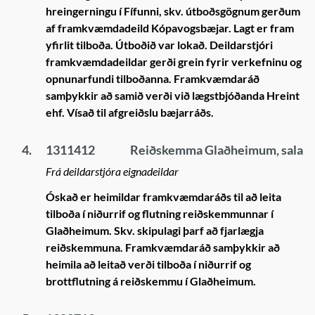
hreingerningu í Fífunni, skv. útboðsgögnum gerðum
af framkvæmdadeild Kópavogsbæjar. Lagt er fram
yfirlit tilboða. Útboðið var lokað. Deildarstjóri
framkvæmdadeildar gerði grein fyrir verkefninu og
opnunarfundi tilboðanna. Framkvæmdaráð
samþykkir að samið verði við lægstbjóðanda Hreint
ehf. Vísað til afgreiðslu bæjarráðs.
4.
1311412
Reiðskemma Glaðheimum, sala
Frá deildarstjóra eignadeildar
Óskað er heimildar framkvæmdaráðs til að leita
tilboða í niðurrif og flutning reiðskemmunnar í
Glaðheimum. Skv. skipulagi þarf að fjarlægja
reiðskemmuna. Framkvæmdaráð samþykkir að
heimila að leitað verði tilboða í niðurrif og
brottflutning á reiðskemmu í Glaðheimum.