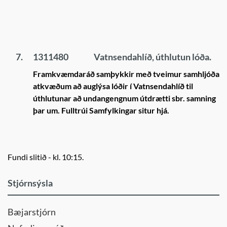
7.
1311480
Vatnsendahlíð, úthlutun lóða.
Framkvæmdaráð samþykkir með tveimur samhljóða
atkvæðum að auglýsa lóðir í Vatnsendahlíð til
úthlutunar að undangengnum útdrætti sbr. samning
þar um. Fulltrúi Samfylkingar situr hjá.
Fundi slitið - kl. 10:15.
Stjórnsýsla
Bæjarstjórn