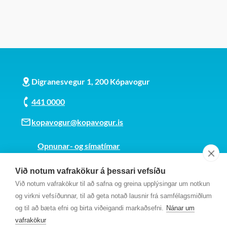
Digranesvegur 1, 200 Kópavogur
441 0000
kopavogur@kopavogur.is
Opnunar- og símatímar
Sjá kort
Við notum vafrakökur á þessari vefsíðu
Kt. 700169-3759
Við notum vafrakökur til að safna og greina upplýsingar um notkun
Fundarmannagátt
og virkni vefsíðunnar, til að geta notað lausnir frá samfélagsmiðlum
og til að bæta efni og birta viðeigandi markaðsefni.
Nánar um
vafrakökur