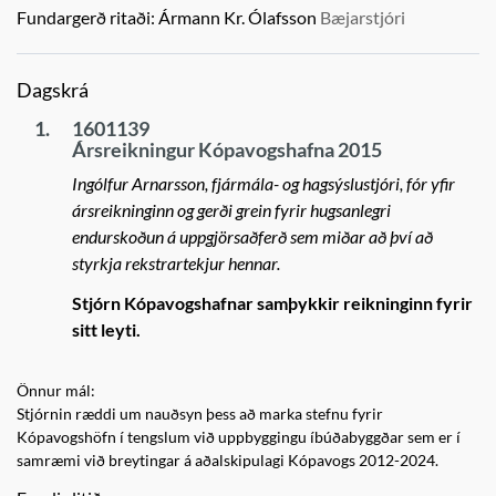
Fundargerð ritaði:
Ármann Kr. Ólafsson
Bæjarstjóri
Dagskrá
1.
1601139
Ársreikningur Kópavogshafna 2015
Ingólfur Arnarsson, fjármála- og hagsýslustjóri, fór yfir
ársreikninginn og gerði grein fyrir hugsanlegri
endurskoðun á uppgjörsaðferð sem miðar að því að
styrkja rekstrartekjur hennar.
Stjórn Kópavogshafnar samþykkir reikninginn fyrir
sitt leyti.
Önnur mál:
Stjórnin ræddi um nauðsyn þess að marka stefnu fyrir
Kópavogshöfn í tengslum við uppbyggingu íbúðabyggðar sem er í
samræmi við breytingar á aðalskipulagi Kópavogs 2012-2024.