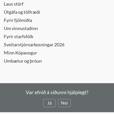
Laus störf
Útgáfa og tölfræði
Fyrir fjölmiðla
Um vinnustaðinn
Fyrir starfsfólk
Sveitarstjórnarkosningar 2026
Minn Kópavogur
Umbætur og þróun
Var efnið á síðunni hjálplegt?
Já
Nei