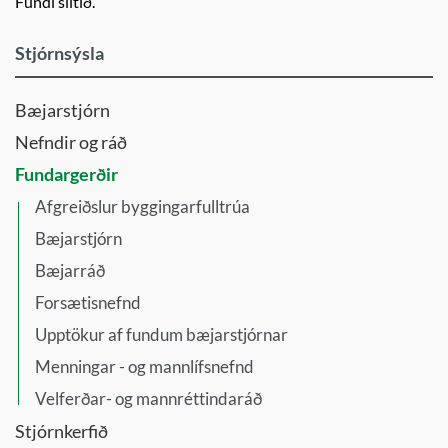
Fundi slitið.
Stjórnsýsla
Bæjarstjórn
Nefndir og ráð
Fundargerðir
Afgreiðslur byggingarfulltrúa
Bæjarstjórn
Bæjarráð
Forsætisnefnd
Upptökur af fundum bæjarstjórnar
Menningar - og mannlífsnefnd
Velferðar- og mannréttindaráð
Stjórnkerfið