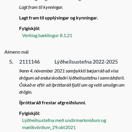
Lagt fram til kynningar.
Lagt fram til upplýsingar og kynningar.
Fylgiskjöl:
Verklag bæklingur 8.1.21
Almenn mál
5.
2111146
Lýðheilsustefna 2022-2025
Þann 4. nóvember 2021 samþykkti bæjarráð að vísa
drögum að endurskoðaðri lýðheilsustefnu í samráðsferli.
Óskað er eftir að íþróttaráð fjalli um og veiti umsögn um
drögin.
Íþróttaráð frestar afgreiðslunni.
Fylgiskjöl:
Lýðheilsustefna með undirmarkmiðum og
mælikvörðum_29.okt2021