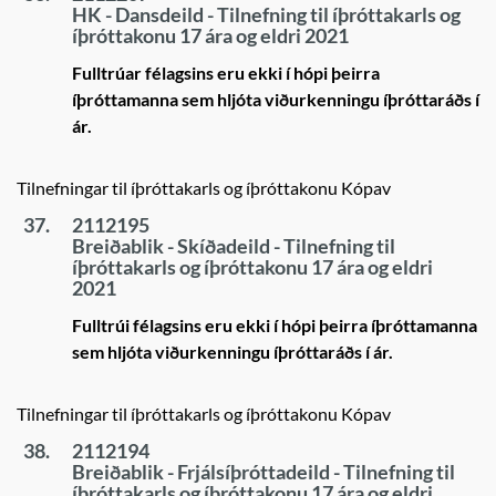
HK - Dansdeild - Tilnefning til íþróttakarls og
íþróttakonu 17 ára og eldri 2021
Fulltrúar félagsins eru ekki í hópi þeirra
íþróttamanna sem hljóta viðurkenningu íþróttaráðs í
ár.
Tilnefningar til íþróttakarls og íþróttakonu Kópav
37.
2112195
Breiðablik - Skíðadeild - Tilnefning til
íþróttakarls og íþróttakonu 17 ára og eldri
2021
Fulltrúi félagsins eru ekki í hópi þeirra íþróttamanna
sem hljóta viðurkenningu íþróttaráðs í ár.
Tilnefningar til íþróttakarls og íþróttakonu Kópav
38.
2112194
Breiðablik - Frjálsíþróttadeild - Tilnefning til
íþróttakarls og íþróttakonu 17 ára og eldri