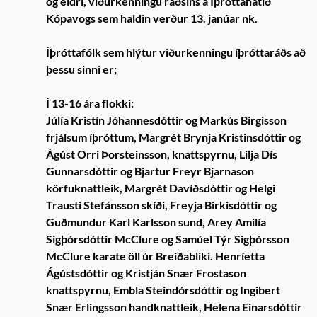
og eldri, viðurkenningu ráðsins á Íþróttahátíð
Kópavogs sem haldin verður 13. janúar nk.
Íþróttafólk sem hlýtur viðurkenningu íþróttaráðs að
þessu sinni er;
Í 13-16 ára flokki:
Júlía Kristín Jóhannesdóttir og Markús Birgisson
frjálsum íþróttum, Margrét Brynja Kristinsdóttir og
Ágúst Orri Þorsteinsson, knattspyrnu, Lilja Dís
Gunnarsdóttir og Bjartur Freyr Bjarnason
körfuknattleik, Margrét Davíðsdóttir og Helgi
Trausti Stefánsson skíði, Freyja Birkisdóttir og
Guðmundur Karl Karlsson sund, Arey Amilía
Sigþórsdóttir McClure og Samúel Týr Sigþórsson
McClure karate öll úr Breiðabliki. Henríetta
Ágústsdóttir og Kristján Snær Frostason
knattspyrnu, Embla Steindórsdóttir og Ingibert
Snær Erlingsson handknattleik, Helena Einarsdóttir