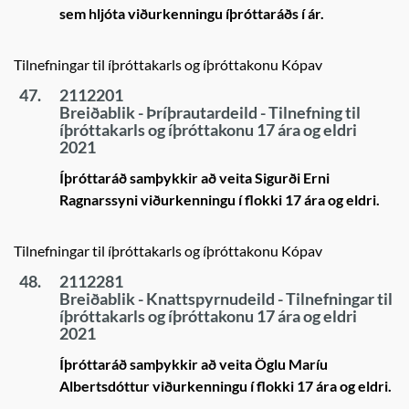
sem hljóta viðurkenningu íþróttaráðs í ár.
Tilnefningar til íþróttakarls og íþróttakonu Kópav
47.
2112201
Breiðablik - Þríþrautardeild - Tilnefning til
íþróttakarls og íþróttakonu 17 ára og eldri
2021
Íþróttaráð samþykkir að veita Sigurði Erni
Ragnarssyni viðurkenningu í flokki 17 ára og eldri.
Tilnefningar til íþróttakarls og íþróttakonu Kópav
48.
2112281
Breiðablik - Knattspyrnudeild - Tilnefningar til
íþróttakarls og íþróttakonu 17 ára og eldri
2021
Íþróttaráð samþykkir að veita Öglu Maríu
Albertsdóttur viðurkenningu í flokki 17 ára og eldri.