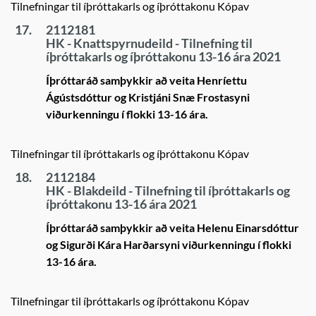
Tilnefningar til íþróttakarls og íþróttakonu Kópav
17.
2112181
HK - Knattspyrnudeild - Tilnefning til
íþróttakarls og íþróttakonu 13-16 ára 2021
Íþróttaráð samþykkir að veita Henríettu
Ágústsdóttur og Kristjáni Snæ Frostasyni
viðurkenningu í flokki 13-16 ára.
Tilnefningar til íþróttakarls og íþróttakonu Kópav
18.
2112184
HK - Blakdeild - Tilnefning til íþróttakarls og
íþróttakonu 13-16 ára 2021
Íþróttaráð samþykkir að veita Helenu Einarsdóttur
og Sigurði Kára Harðarsyni viðurkenningu í flokki
13-16 ára.
Tilnefningar til íþróttakarls og íþróttakonu Kópav