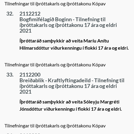
Tilnefningar til íþróttakarls og íþróttakonu Kópav
32.
2112212
Bogfimifélagið Boginn - Tilnefning til
íþróttakarls og íþróttakonu 17 ára og eldri
2021
Íþróttaráð samþykkir að veita Maríu Anítu
Hilmarsdóttur viðurkenningu í flokki 17 ára og eldri.
Tilnefningar til íþróttakarls og íþróttakonu Kópav
33.
2112200
Breiðablik - Kraftlyftingadeild - Tilnefning til
íþróttakarls og íþróttakonu 17 ára og eldri
2021
Íþróttaráð samþykkir að veita Sóleyju Margréti
Jónsdóttur viðurkenningu í flokki 17 ára og eldri.
Tilnefningar til íþróttakarls og íþróttakonu Kópav