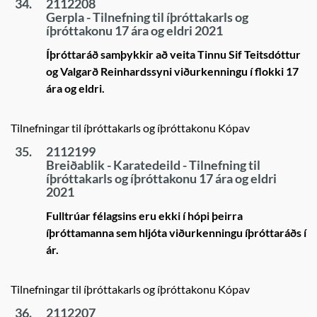
34.
2112208
Gerpla - Tilnefning til íþróttakarls og
íþróttakonu 17 ára og eldri 2021
Íþróttaráð samþykkir að veita Tinnu Sif Teitsdóttur
og Valgarð Reinhardssyni viðurkenningu í flokki 17
ára og eldri.
Tilnefningar til íþróttakarls og íþróttakonu Kópav
35.
2112199
Breiðablik - Karatedeild - Tilnefning til
íþróttakarls og íþróttakonu 17 ára og eldri
2021
Fulltrúar félagsins eru ekki í hópi þeirra
íþróttamanna sem hljóta viðurkenningu íþróttaráðs í
ár.
Tilnefningar til íþróttakarls og íþróttakonu Kópav
36.
2112207