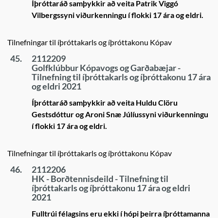
Íþróttaráð samþykkir að veita Patrik Viggó
Vilbergssyni viðurkenningu í flokki 17 ára og eldri.
Tilnefningar til íþróttakarls og íþróttakonu Kópav
45.
2112209
Golfklúbbur Kópavogs og Garðabæjar -
Tilnefning til íþróttakarls og íþróttakonu 17 ára
og eldri 2021
Íþróttaráð samþykkir að veita Huldu Clöru
Gestsdóttur og Aroni Snæ Júlíussyni viðurkenningu
í flokki 17 ára og eldri.
Tilnefningar til íþróttakarls og íþróttakonu Kópav
46.
2112206
HK - Borðtennisdeild - Tilnefning til
íþróttakarls og íþróttakonu 17 ára og eldri
2021
Fulltrúi félagsins eru ekki í hópi þeirra íþróttamanna