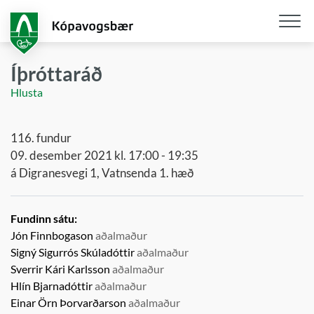
Fara
í
aðalefni
Opna
/
Íþróttaráð
loka
Hlusta
snjall
116. fundur
09. desember 2021 kl. 17:00 - 19:35
á Digranesvegi 1, Vatnsenda 1. hæð
Fundinn sátu:
Jón Finnbogason
aðalmaður
Signý Sigurrós Skúladóttir
aðalmaður
Sverrir Kári Karlsson
aðalmaður
Hlín Bjarnadóttir
aðalmaður
Einar Örn Þorvarðarson
aðalmaður