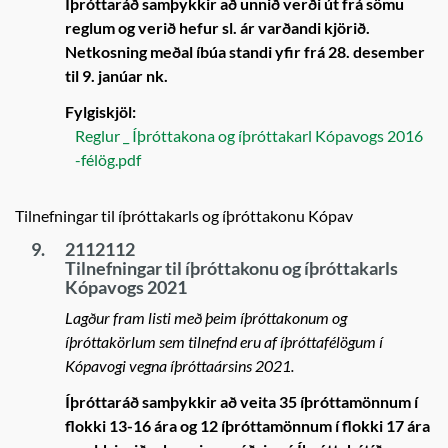
Íþróttaráð samþykkir að unnið verði út frá sömu
reglum og verið hefur sl. ár varðandi kjörið.
Netkosning meðal íbúa standi yfir frá 28. desember
til 9. janúar nk.
Fylgiskjöl:
Reglur _ Íþróttakona og íþróttakarl Kópavogs 2016
-félög.pdf
Tilnefningar til íþróttakarls og íþróttakonu Kópav
9.
2112112
Tilnefningar til íþróttakonu og íþróttakarls
Kópavogs 2021
Lagður fram listi með þeim íþróttakonum og
íþróttakörlum sem tilnefnd eru af íþróttafélögum í
Kópavogi vegna íþróttaársins 2021.
Íþróttaráð samþykkir að veita 35 íþróttamönnum í
flokki 13-16 ára og 12 íþróttamönnum í flokki 17 ára