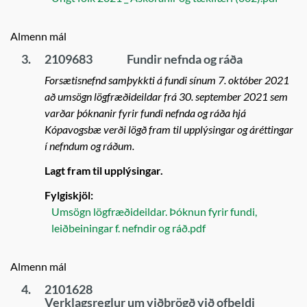
Almenn mál
3.
2109683
Fundir nefnda og ráða
Forsætisnefnd samþykkti á fundi sínum 7. október 2021
að umsögn lögfræðideildar frá 30. september 2021 sem
varðar þóknanir fyrir fundi nefnda og ráða hjá
Kópavogsbæ verði lögð fram til upplýsingar og áréttingar
í nefndum og ráðum.
Lagt fram til upplýsingar.
Fylgiskjöl:
Umsögn lögfræðideildar. Þóknun fyrir fundi,
leiðbeiningar f. nefndir og ráð.pdf
Almenn mál
4.
2101628
Verklagsreglur um viðbrögð við ofbeldi