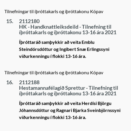
Tilnefningar til íþróttakarls og íþróttakonu Kópav
15.
2112180
HK - Handknattleiksdeild - Tilnefning til
íþróttakarls og íþróttakonu 13-16 ára 2021
Íþróttaráð samþykkir að veita Emblu
Steindórsdóttur og Ingibert Snæ Erlingssyni
viðurkenningu í flokki 13-16 ára.
Tilnefningar til íþróttakarls og íþróttakonu Kópav
16.
2112188
Hestamannafélagið Sprettur - Tilnefning til
íþróttakarls og íþróttakonu 13-16 ára 2021
Íþróttaráð samþykkir að veita Herdísi Björgu
Jóhannsdóttur og Ragnari Bjarka Sveinbjörnssyni
viðurkenningu í flokki 13-16 ára.