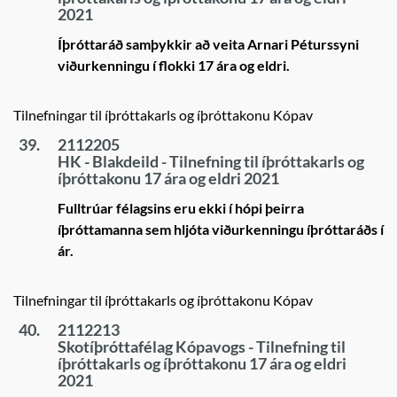
2021
Íþróttaráð samþykkir að veita Arnari Péturssyni
viðurkenningu í flokki 17 ára og eldri.
Tilnefningar til íþróttakarls og íþróttakonu Kópav
39.
2112205
HK - Blakdeild - Tilnefning til íþróttakarls og
íþróttakonu 17 ára og eldri 2021
Fulltrúar félagsins eru ekki í hópi þeirra
íþróttamanna sem hljóta viðurkenningu íþróttaráðs í
ár.
Tilnefningar til íþróttakarls og íþróttakonu Kópav
40.
2112213
Skotíþróttafélag Kópavogs - Tilnefning til
íþróttakarls og íþróttakonu 17 ára og eldri
2021