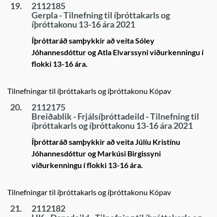
19.
2112185
Gerpla - Tilnefning til íþróttakarls og
íþróttakonu 13-16 ára 2021
Íþróttaráð samþykkir að veita Sóley
Jóhannesdóttur og Atla Elvarssyni viðurkenningu í
flokki 13-16 ára.
Tilnefningar til íþróttakarls og íþróttakonu Kópav
20.
2112175
Breiðablik - Frjálsíþróttadeild - Tilnefning til
íþróttakarls og íþróttakonu 13-16 ára 2021
Íþróttaráð samþykkir að veita Júlíu Kristínu
Jóhannesdóttur og Markúsi Birgissyni
viðurkenningu í flokki 13-16 ára.
Tilnefningar til íþróttakarls og íþróttakonu Kópav
21.
2112182