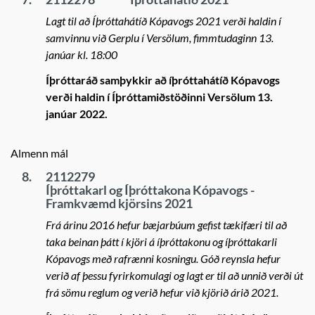
Lagt til að Íþróttahátíð Kópavogs 2021 verði haldin í
samvinnu við Gerplu í Versölum, fimmtudaginn 13.
janúar kl. 18:00
Íþróttaráð samþykkir að íþróttahátíð Kópavogs
verði haldin í Íþróttamiðstöðinni Versölum 13.
janúar 2022.
Almenn mál
8.
2112279
Íþróttakarl og Íþróttakona Kópavogs -
Framkvæmd kjörsins 2021
Frá árinu 2016 hefur bæjarbúum gefist tækifæri til að
taka beinan þátt í kjöri á íþróttakonu og íþróttakarli
Kópavogs með rafrænni kosningu. Góð reynsla hefur
verið af þessu fyrirkomulagi og lagt er til að unnið verði út
frá sömu reglum og verið hefur við kjörið árið 2021.