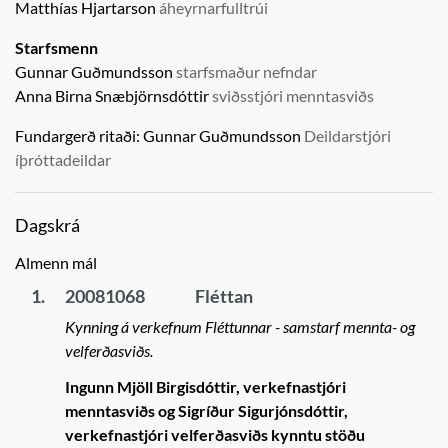
Matthías Hjartarson
áheyrnarfulltrúi
Starfsmenn
Gunnar Guðmundsson
starfsmaður nefndar
Anna Birna Snæbjörnsdóttir
sviðsstjóri menntasviðs
Fundargerð ritaði:
Gunnar Guðmundsson
Deildarstjóri
íþróttadeildar
Dagskrá
Almenn mál
1.
20081068
Fléttan
Kynning á verkefnum Fléttunnar - samstarf mennta- og
velferðasviðs.
Ingunn Mjöll Birgisdóttir, verkefnastjóri
menntasviðs og Sigríður Sigurjónsdóttir,
verkefnastjóri velferðasviðs kynntu stöðu