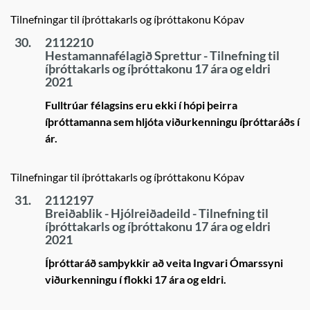
Tilnefningar til íþróttakarls og íþróttakonu Kópav
30.
2112210
Hestamannafélagið Sprettur - Tilnefning til
íþróttakarls og íþróttakonu 17 ára og eldri
2021
Fulltrúar félagsins eru ekki í hópi þeirra
íþróttamanna sem hljóta viðurkenningu íþróttaráðs í
ár.
Tilnefningar til íþróttakarls og íþróttakonu Kópav
31.
2112197
Breiðablik - Hjólreiðadeild - Tilnefning til
íþróttakarls og íþróttakonu 17 ára og eldri
2021
Íþróttaráð samþykkir að veita Ingvari Ómarssyni
viðurkenningu í flokki 17 ára og eldri.