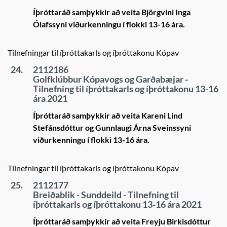
Íþróttaráð samþykkir að veita Björgvini Inga
Ólafssyni viðurkenningu í flokki 13-16 ára.
Tilnefningar til íþróttakarls og íþróttakonu Kópav
24.
2112186
Golfklúbbur Kópavogs og Garðabæjar -
Tilnefning til íþróttakarls og íþróttakonu 13-16
ára 2021
Íþróttaráð samþykkir að veita Kareni Lind
Stefánsdóttur og Gunnlaugi Árna Sveinssyni
viðurkenningu í flokki 13-16 ára.
Tilnefningar til íþróttakarls og íþróttakonu Kópav
25.
2112177
Breiðablik - Sunddeild - Tilnefning til
íþróttakarls og íþróttakonu 13-16 ára 2021
Íþróttaráð samþykkir að veita Freyju Birkisdóttur