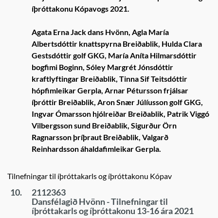
íþróttakonu Kópavogs 2021.
Agata Erna Jack dans Hvönn, Agla María
Albertsdóttir knattspyrna Breiðablik, Hulda Clara
Gestsdóttir golf GKG, María Aníta Hilmarsdóttir
bogfimi Boginn, Sóley Margrét Jónsdóttir
kraftlyftingar Breiðablik, Tinna Sif Teitsdóttir
hópfimleikar Gerpla, Arnar Pétursson frjálsar
íþróttir Breiðablik, Aron Snær Júlíusson golf GKG,
Ingvar Ómarsson hjólreiðar Breiðablik, Patrik Viggó
Vilbergsson sund Breiðablik, Sigurður Örn
Ragnarsson þríþraut Breiðablik, Valgarð
Reinhardsson áhaldafimleikar Gerpla.
Tilnefningar til íþróttakarls og íþróttakonu Kópav
10.
2112363
Dansfélagið Hvönn - Tilnefningar til
íþróttakarls og íþróttakonu 13-16 ára 2021