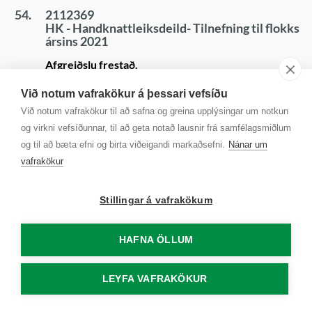
54.
2112369
HK - Handknattleiksdeild- Tilnefning til flokks
ársins 2021
Afgreiðslu frestað.
Við notum vafrakökur á þessari vefsíðu
Tilnefningar til íþróttakarls og íþróttakonu Kópav
Við notum vafrakökur til að safna og greina upplýsingar um notkun
55.
2112365
og virkni vefsíðunnar, til að geta notað lausnir frá samfélagsmiðlum
Breiðablik - Knattspyrnudeild- Tilnefning til
og til að bæta efni og birta viðeigandi markaðsefni.
Nánar um
flokks ársins 2021
vafrakökur
Afgreiðslu frestað.
Stillingar á vafrakökum
Tilnefningar til íþróttakarls og íþróttakonu Kópav
56.
2112367
HAFNA ÖLLUM
HK - Knattspyrnudeild- Tilnefning til flokks
ársins 2021
LEYFA VAFRAKÖKUR
Afgreiðslu frestað.