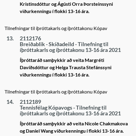
Kristinsdóttur og Ágústi Orra Þorsteinssyni
viðurkenningu í flokki 13-16 ára.
Tilnefningar til íþróttakarls og íþróttakonu Kópav
13.
2112176
Breiðablik - Skíðadeild - Tilnefning til
íþróttakarls og íþróttakonu 13-16 ára 2021
Íþróttaráð samþykkir að veita Margréti
Davíðsdóttur og Helga Trausta Stefánssyni
viðurkenningu í flokki 13-16 ára.
Tilnefningar til íþróttakarls og íþróttakonu Kópav
14.
2112189
Tennisfélag Kópavogs - Tilnefning til
íþróttakarls og íþróttakonu 13-16 ára 2021
Íþróttaráð samþykkir að veita Nicole Chakmakova
og Daníel Wang viðurkenningu í flokki 13-16 ára.