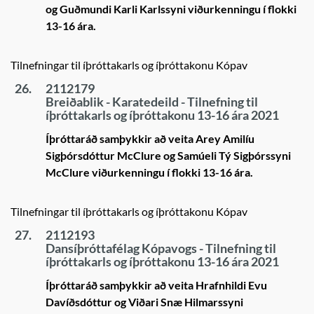
og Guðmundi Karli Karlssyni viðurkenningu í flokki
13-16 ára.
Tilnefningar til íþróttakarls og íþróttakonu Kópav
26.
2112179
Breiðablik - Karatedeild - Tilnefning til
íþróttakarls og íþróttakonu 13-16 ára 2021
Íþróttaráð samþykkir að veita Arey Amilíu
Sigþórsdóttur McClure og Samúeli Tý Sigþórssyni
McClure viðurkenningu í flokki 13-16 ára.
Tilnefningar til íþróttakarls og íþróttakonu Kópav
27.
2112193
Dansíþróttafélag Kópavogs - Tilnefning til
íþróttakarls og íþróttakonu 13-16 ára 2021
Íþróttaráð samþykkir að veita Hrafnhildi Evu
Davíðsdóttur og Viðari Snæ Hilmarssyni