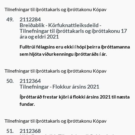
Tilnefningar til íþróttakarls og íþróttakonu Kópav
49.
2112284
Breiðablik - Körfuknattleiksdeild -
Tilnefningar til íþróttakarls og íþróttakonu 17
ára og eldri 2021
Fulltrúi félagsins eru ekki í hópi þeirra íþróttamanna
sem hljóta viðurkenningu íþróttaráðs í ár.
Tilnefningar til íþróttakarls og íþróttakonu Kópav
50.
2112364
Tilnefningar - Flokkur ársins 2021
Íþróttaráð frestar kjöri á flokki ársins 2021 til næsta
fundar.
Tilnefningar til íþróttakarls og íþróttakonu Kópav
51.
2112368