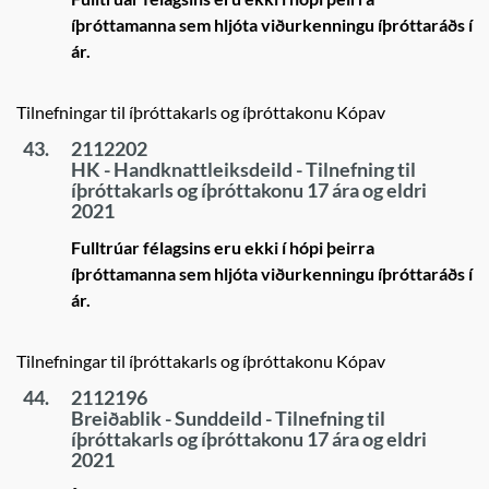
íþróttamanna sem hljóta viðurkenningu íþróttaráðs í
ár.
Tilnefningar til íþróttakarls og íþróttakonu Kópav
43.
2112202
HK - Handknattleiksdeild - Tilnefning til
íþróttakarls og íþróttakonu 17 ára og eldri
2021
Fulltrúar félagsins eru ekki í hópi þeirra
íþróttamanna sem hljóta viðurkenningu íþróttaráðs í
ár.
Tilnefningar til íþróttakarls og íþróttakonu Kópav
44.
2112196
Breiðablik - Sunddeild - Tilnefning til
íþróttakarls og íþróttakonu 17 ára og eldri
2021