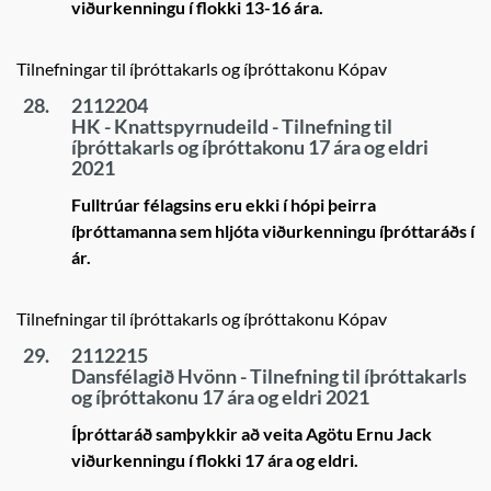
viðurkenningu í flokki 13-16 ára.
Tilnefningar til íþróttakarls og íþróttakonu Kópav
28.
2112204
HK - Knattspyrnudeild - Tilnefning til
íþróttakarls og íþróttakonu 17 ára og eldri
2021
Fulltrúar félagsins eru ekki í hópi þeirra
íþróttamanna sem hljóta viðurkenningu íþróttaráðs í
ár.
Tilnefningar til íþróttakarls og íþróttakonu Kópav
29.
2112215
Dansfélagið Hvönn - Tilnefning til íþróttakarls
og íþróttakonu 17 ára og eldri 2021
Íþróttaráð samþykkir að veita Agötu Ernu Jack
viðurkenningu í flokki 17 ára og eldri.