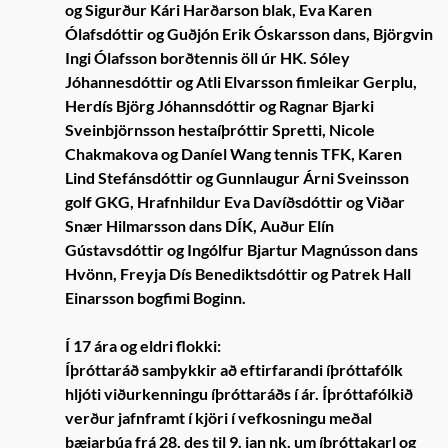
og Sigurður Kári Harðarson blak, Eva Karen
Ólafsdóttir og Guðjón Erik Óskarsson dans, Björgvin
Ingi Ólafsson borðtennis öll úr HK. Sóley
Jóhannesdóttir og Atli Elvarsson fimleikar Gerplu,
Herdís Björg Jóhannsdóttir og Ragnar Bjarki
Sveinbjörnsson hestaíþróttir Spretti, Nicole
Chakmakova og Daníel Wang tennis TFK, Karen
Lind Stefánsdóttir og Gunnlaugur Árni Sveinsson
golf GKG, Hrafnhildur Eva Davíðsdóttir og Viðar
Snær Hilmarsson dans DÍK, Auður Elín
Gústavsdóttir og Ingólfur Bjartur Magnússon dans
Hvönn, Freyja Dís Benediktsdóttir og Patrek Hall
Einarsson bogfimi Boginn.
Í 17 ára og eldri flokki:
Íþróttaráð samþykkir að eftirfarandi íþróttafólk
hljóti viðurkenningu íþróttaráðs í ár. Íþróttafólkið
verður jafnframt í kjöri í vefkosningu meðal
bæjarbúa frá 28. des til 9. jan nk. um íþróttakarl og