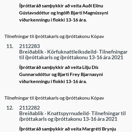
Íþróttaráð samþykkir að veita Auði Elínu
Gústavsdóttur og Ingólfi Bjarti Magnússyni
viðurkenningu í flokki 13-16 ára.
Tilnefningar til íþróttakarls og íþróttakonu Kópav
11.
2112283
Breiðablik - Körfuknattleiksdeild- Tilnefningar
til íþróttakarls og íþróttakonu 13-16 ára 2021
Íþróttaráð samþykkir að veita Lilju Dís
Gunnarsdóttur og Bjarti Frey Bjarnasyni
viðurkenningu í flokki 13-16 ára.
Tilnefningar til íþróttakarls og íþróttakonu Kópav
12.
2112282
Breiðablik - Knattspyrnudeild- Tilnefningar til
íþróttakarls og íþróttakonu 13-16 ára 2021
Íþróttaráð samþykkir að veita Margréti Brynju