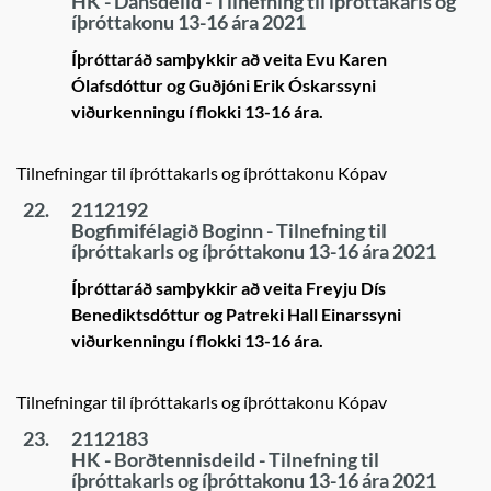
HK - Dansdeild - Tilnefning til íþróttakarls og
íþróttakonu 13-16 ára 2021
Íþróttaráð samþykkir að veita Evu Karen
Ólafsdóttur og Guðjóni Erik Óskarssyni
viðurkenningu í flokki 13-16 ára.
Tilnefningar til íþróttakarls og íþróttakonu Kópav
22.
2112192
Bogfimifélagið Boginn - Tilnefning til
íþróttakarls og íþróttakonu 13-16 ára 2021
Íþróttaráð samþykkir að veita Freyju Dís
Benediktsdóttur og Patreki Hall Einarssyni
viðurkenningu í flokki 13-16 ára.
Tilnefningar til íþróttakarls og íþróttakonu Kópav
23.
2112183
HK - Borðtennisdeild - Tilnefning til
íþróttakarls og íþróttakonu 13-16 ára 2021