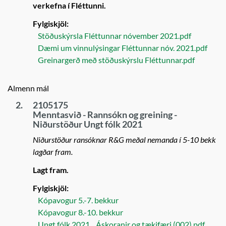
verkefna í Fléttunni.
Fylgiskjöl:
Stöðuskýrsla Fléttunnar nóvember 2021.pdf
Dæmi um vinnulýsingar Fléttunnar nóv. 2021.pdf
Greinargerð með stöðuskýrslu Fléttunnar.pdf
Almenn mál
2.
2105175
Menntasvið - Rannsókn og greining -
Niðurstöður Ungt fólk 2021
Niðurstöður ransóknar R&G meðal nemanda í 5-10 bekk
lagðar fram.
Lagt fram.
Fylgiskjöl:
Kópavogur 5.-7. bekkur
Kópavogur 8.-10. bekkur
Ungt fólk 2021 _ Áskoranir og tækifæri (002).pdf