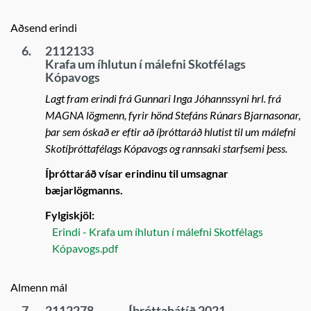
Aðsend erindi
6.
2112133
Krafa um íhlutun í málefni Skotfélags
Kópavogs
Lagt fram erindi frá Gunnari Inga Jóhannssyni hrl. frá
MAGNA lögmenn, fyrir hönd Stefáns Rúnars Bjarnasonar,
þar sem óskað er eftir að íþróttaráð hlutist til um málefni
Skotíþróttafélags Kópavogs og rannsaki starfsemi þess.
Íþróttaráð vísar erindinu til umsagnar
bæjarlögmanns.
Fylgiskjöl:
Erindi - Krafa um íhlutun í málefni Skotfélags
Kópavogs.pdf
Almenn mál
7.
2112278
Íþróttahátíð 2021