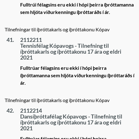
Fulltrúi félagsins eru ekki í hópi þeirra íþróttamanna
sem hljóta viðurkenningu íþróttaráðs í ár.
Tilnefningar til íþróttakarls og íþróttakonu Kópav
41.
2112211
Tennisfélag Kópavogs - Tilnefning til
íþróttakarls og íþróttakonu 17 ára og eldri
2021
Fulltrúar félagsins eru ekki í hópi þeirra
íþróttamanna sem hljóta viðurkenningu íþróttaráðs í
ár.
Tilnefningar til íþróttakarls og íþróttakonu Kópav
42.
2112214
Dansíþróttafélag Kópavogs - Tilnefning til
íþróttakarls og íþróttakonu 17 ára og eldri
2021
Fulltrúar félagsins eru ekki í hópi þeirra