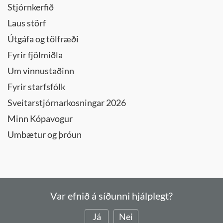
Stjórnkerfið
Laus störf
Útgáfa og tölfræði
Fyrir fjölmiðla
Um vinnustaðinn
Fyrir starfsfólk
Sveitarstjórnarkosningar 2026
Minn Kópavogur
Umbætur og þróun
Var efnið á síðunni hjálplegt?
Já
Nei