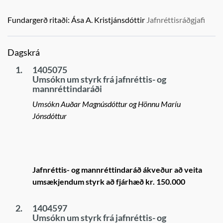
Fundargerð ritaði:
Ása A. Kristjánsdóttir
Jafnréttisráðgjafi
Dagskrá
1.
1405075
Umsókn um styrk frá jafnréttis- og
mannréttindaráði
Umsókn Auðar Magnúsdóttur og Hönnu Maríu
Jónsdóttur
Jafnréttis- og mannréttindaráð ákveður að veita
umsækjendum styrk að fjárhæð kr. 150.000
2.
1404597
Umsókn um styrk frá jafnréttis- og