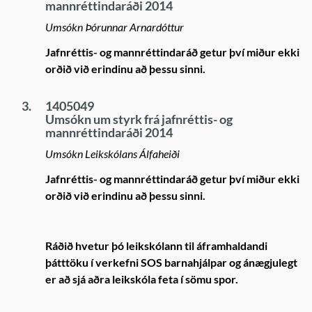
mannréttindaráði 2014
Umsókn Þórunnar Arnardóttur
Jafnréttis- og mannréttindaráð getur því miður ekki
orðið við erindinu að þessu sinni.
3.
1405049
Umsókn um styrk frá jafnréttis- og
mannréttindaráði 2014
Umsókn Leikskólans Álfaheiði
Jafnréttis- og mannréttindaráð getur því miður ekki
orðið við erindinu að þessu sinni.
Ráðið hvetur þó leikskólann til áframhaldandi
þátttöku í verkefni SOS barnahjálpar og ánægjulegt
er að sjá aðra leikskóla feta í sömu spor.