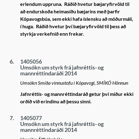
erlendum uppruna. Ráðið hvetur bæjaryfirvöld til
að endurskoða heimasíðu bæjarins með þarfir
Kópavogsbúa, sem ekki hafa íslensku að móðurmáli,
í huga. Ráðið hvetur því bæjaryfirvöld til þess að
styrkja verkefnið enn frekar.
6.
1405056
Umsókn um styrk frá jafnréttis- og
mannréttindaráði 2014
Umsókn Smíða vinnustofu í Kópavogi, SMÍKÓ Hönnun
Jafnréttis- og mannréttindaráð getur því miður ekki
orðið við erindinu að þessu sinni.
7.
1405077
Umsókn um styrk frá jafnréttis- og
mannréttindaráði 2014