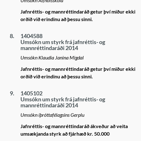
Umsókn Álfhólsskóla
Jafnréttis- og mannréttindaráð getur því miður ekki
orðið við erindinu að þessu sinni.
8.
1404588
Umsókn um styrk frá jafnréttis- og
mannréttindaráði 2014
Umsókn Klaudia Janina Migdal
Jafnréttis- og mannréttindaráð getur því miður ekki
orðið við erindinu að þessu sinni.
9.
1405102
Umsókn um styrk frá jafnréttis- og
mannréttindaráði 2014
Umsókn íþróttafélagsins Gerplu
Jafnréttis- og mannréttindaráð ákveður að veita
umsækjanda styrk að fjárhæð kr. 50.000