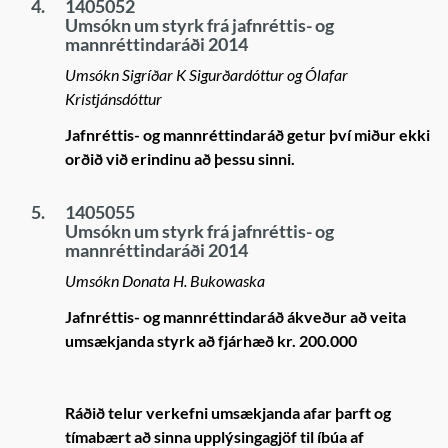
4.
1405052
Umsókn um styrk frá jafnréttis- og
mannréttindaráði 2014
Umsókn Sigríðar K Sigurðardóttur og Ólafar
Kristjánsdóttur
Jafnréttis- og mannréttindaráð getur því miður ekki
orðið við erindinu að þessu sinni.
5.
1405055
Umsókn um styrk frá jafnréttis- og
mannréttindaráði 2014
Umsókn Donata H. Bukowaska
Jafnréttis- og mannréttindaráð ákveður að veita
umsækjanda styrk að fjárhæð kr. 200.000
Ráðið telur verkefni umsækjanda afar þarft og
tímabært að sinna upplýsingagjöf til íbúa af