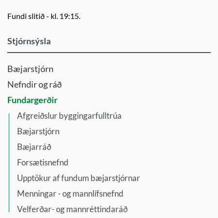
Fundi slitið - kl. 19:15.
Stjórnsýsla
Bæjarstjórn
Nefndir og ráð
Fundargerðir
Afgreiðslur byggingarfulltrúa
Bæjarstjórn
Bæjarráð
Forsætisnefnd
Upptökur af fundum bæjarstjórnar
Menningar - og mannlífsnefnd
Velferðar- og mannréttindaráð