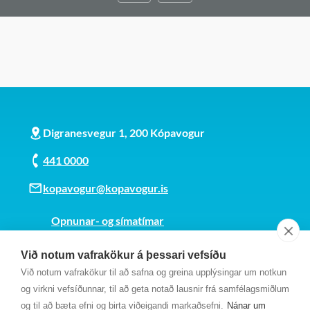
Digranesvegur 1, 200 Kópavogur
441 0000
kopavogur@kopavogur.is
Opnunar- og símatímar
Sjá kort
Við notum vafrakökur á þessari vefsíðu
Kt. 700169-3759
Við notum vafrakökur til að safna og greina upplýsingar um notkun
Fundarmannagátt
og virkni vefsíðunnar, til að geta notað lausnir frá samfélagsmiðlum
og til að bæta efni og birta viðeigandi markaðsefni.
Nánar um