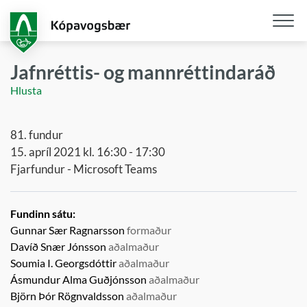
Fara
í
aðalefni
Opna
/
Jafnréttis- og mannréttindaráð
loka
Hlusta
snjall
81. fundur
15. apríl 2021 kl. 16:30 - 17:30
Fjarfundur - Microsoft Teams
Fundinn sátu:
Gunnar Sær Ragnarsson
formaður
Davíð Snær Jónsson
aðalmaður
Soumia I. Georgsdóttir
aðalmaður
Ásmundur Alma Guðjónsson
aðalmaður
Björn Þór Rögnvaldsson
aðalmaður