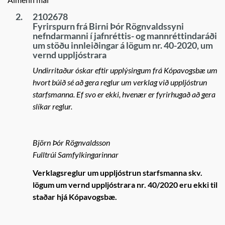
2.
2102678
Fyrirspurn frá Birni Þór Rögnvaldssyni
nefndarmanni í jafnréttis- og mannréttindaráði
um stöðu innleiðingar á lögum nr. 40-2020, um
vernd uppljóstrara
Undirritaður óskar eftir upplýsingum frá Kópavogsbæ um
hvort búið sé að gera reglur um verklag við uppljóstrun
starfsmanna. Ef svo er ekki, hvenær er fyrirhugað að gera
slíkar reglur.
Björn Þór Rögnvaldsson
Fulltrúi Samfylkingarinnar
Verklagsreglur um uppljóstrun starfsmanna skv.
lögum um vernd uppljóstrara nr. 40/2020 eru ekki til
staðar hjá Kópavogsbæ.