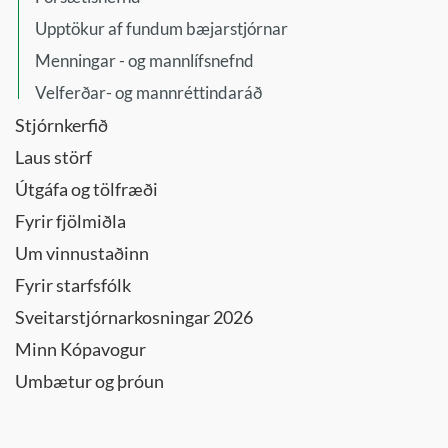
Upptökur af fundum bæjarstjórnar
Menningar - og mannlífsnefnd
Velferðar- og mannréttindaráð
Stjórnkerfið
Laus störf
Útgáfa og tölfræði
Fyrir fjölmiðla
Um vinnustaðinn
Fyrir starfsfólk
Sveitarstjórnarkosningar 2026
Minn Kópavogur
Umbætur og þróun