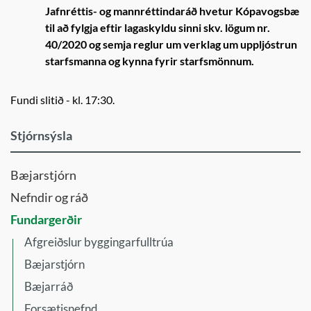
Jafnréttis- og mannréttindaráð hvetur Kópavogsbæ
til að fylgja eftir lagaskyldu sinni skv. lögum nr.
40/2020 og semja reglur um verklag um uppljóstrun
starfsmanna og kynna fyrir starfsmönnum.
Fundi slitið - kl. 17:30.
Stjórnsýsla
Bæjarstjórn
Nefndir og ráð
Fundargerðir
Afgreiðslur byggingarfulltrúa
Bæjarstjórn
Bæjarráð
Forsætisnefnd