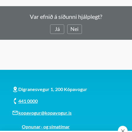
Var efnið á síðunni hjálplegt?
Já
Nei
Digranesvegur 1, 200 Kópavogur
441 0000
kopavogur@kopavogur.is
Opnunar- og símatímar