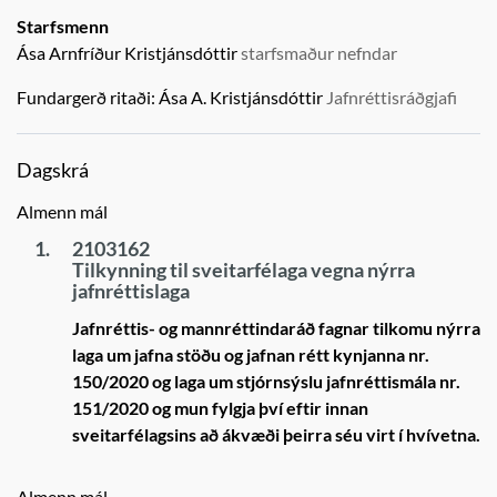
Starfsmenn
Ása Arnfríður Kristjánsdóttir
starfsmaður nefndar
Fundargerð ritaði:
Ása A. Kristjánsdóttir
Jafnréttisráðgjafi
Dagskrá
Almenn mál
1.
2103162
Tilkynning til sveitarfélaga vegna nýrra
jafnréttislaga
Jafnréttis- og mannréttindaráð fagnar tilkomu nýrra
laga um jafna stöðu og jafnan rétt kynjanna nr.
150/2020 og laga um stjórnsýslu jafnréttismála nr.
151/2020 og mun fylgja því eftir innan
sveitarfélagsins að ákvæði þeirra séu virt í hvívetna.
Almenn mál