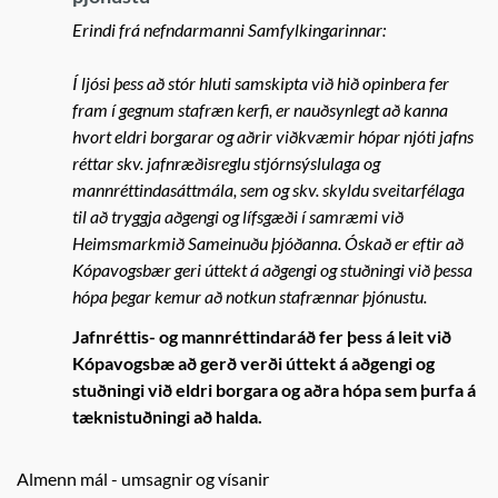
Erindi frá nefndarmanni Samfylkingarinnar:
Í ljósi þess að stór hluti samskipta við hið opinbera fer
fram í gegnum stafræn kerfi, er nauðsynlegt að kanna
hvort eldri borgarar og aðrir viðkvæmir hópar njóti jafns
réttar skv. jafnræðisreglu stjórnsýslulaga og
mannréttindasáttmála, sem og skv. skyldu sveitarfélaga
til að tryggja aðgengi og lífsgæði í samræmi við
Heimsmarkmið Sameinuðu þjóðanna. Óskað er eftir að
Kópavogsbær geri úttekt á aðgengi og stuðningi við þessa
hópa þegar kemur að notkun stafrænnar þjónustu.
Jafnréttis- og mannréttindaráð fer þess á leit við
Kópavogsbæ að gerð verði úttekt á aðgengi og
stuðningi við eldri borgara og aðra hópa sem þurfa á
tæknistuðningi að halda.
Almenn mál - umsagnir og vísanir