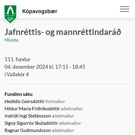
Fara
í
aðalefni
Opna
/
Jafnréttis- og mannréttindaráð
loka
Hlusta
snjall
111. fundur
04. desember 2024 kl. 17:15 - 18:45
í Vallakór 4
Fundinn sátu:
Heiðdís Geirsdóttir
formaður
Hildur María Friðriksdóttir
aðalmaður
Indriði Ingi Stefánsson
aðalmaður
Signý Sigurrós Skúladóttir
aðalmaður
Ragnar Guðmundsson
aðalmaður