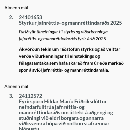
Almenn mál
2.
24101653
Styrkur jafnréttis- og mannréttindaráðs 2025
Farið yfir tilnefningar til styrks og viðurkenninga
jafnréttis- og mannréttindaráðs fyrir árið 2025.
Ákvörðun tekin um ráðstöfun styrks og að veittar
verða viðurkenningar til einstaklings og
félagasamtaka sem hafa skarað fram úr eða markað
spor á sviði jafnréttis- og mannréttindamála.
Almenn mál
3.
24112572
Fyrirspurn Hildar Maríu Friðriksdóttur
nefndarfulltrúa jafnréttis- og
mannréttindaráðs um úttekt á aðgengi og
stuðningi við eldri borgara og annarra
viðkvæmra hópa við notkun stafrænnar
þjónustu