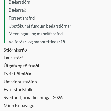
Bæjarstjórn
Bæjarráð
Forsætisnefnd
Upptökur af fundum bæjarstjórnar
Menningar - og mannlífsnefnd
Velferðar- og mannréttindaráð
Stjórnkerfið
Laus störf
Útgáfa og tölfræði
Fyrir fjölmiðla
Um vinnustaðinn
Fyrir starfsfólk
Sveitarstjórnarkosningar 2026
Minn Kópavogur