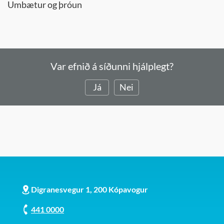
Umbætur og þróun
Var efnið á síðunni hjálplegt?
Já
Nei
Digranesvegur 1, 200 Kópavogur
441 0000