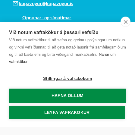
kopavogur@kopavogur.is
Opnunar- og símatímar
Sjá kort
Við notum vafrakökur á þessari vefsíðu
Kt. 700169-3759
Við notum vafrakökur til að safna og greina upplýsingar um notkun
Fundarmannagátt
og virkni vefsíðunnar, til að geta notað lausnir frá samfélagsmiðlum
og til að bæta efni og birta viðeigandi markaðsefni.
Nánar um
vafrakökur
Stillingar á vafrakökum
HAFNA ÖLLUM
LEYFA VAFRAKÖKUR