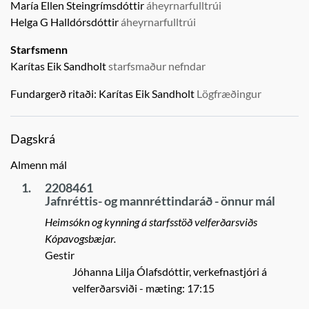
María Ellen Steingrímsdóttir
áheyrnarfulltrúi
Helga G Halldórsdóttir
áheyrnarfulltrúi
Starfsmenn
Karítas Eik Sandholt
starfsmaður nefndar
Fundargerð ritaði:
Karítas Eik Sandholt
Lögfræðingur
Dagskrá
Almenn mál
1.
2208461
Jafnréttis- og mannréttindaráð - önnur mál
Heimsókn og kynning á starfsstöð velferðarsviðs
Kópavogsbæjar.
Gestir
Jóhanna Lilja Ólafsdóttir, verkefnastjóri á
velferðarsviði
- mæting: 17:15