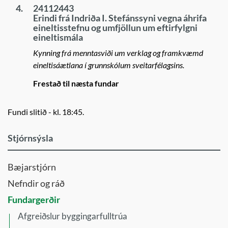
4.
24112443
Erindi frá Indriða I. Stefánssyni vegna áhrifa
eineltisstefnu og umfjöllun um eftirfylgni
eineltismála
Kynning frá menntasviði um verklag og framkvæmd
eineltisáætlana í grunnskólum sveitarfélagsins.
Frestað til næsta fundar
Fundi slitið - kl. 18:45.
Stjórnsýsla
Bæjarstjórn
Nefndir og ráð
Fundargerðir
Afgreiðslur byggingarfulltrúa