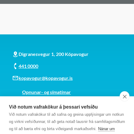
Digranesvegur 1, 200 Kópavogur
441 0000
kopavogur@kopavogur.is
Opnunar- og símatímar
Sjá kort
Við notum vafrakökur á þessari vefsíðu
Kt. 700169-3759
Við notum vafrakökur til að safna og greina upplýsingar um notkun
Fundarmannagátt
og virkni vefsíðunnar, til að geta notað lausnir frá samfélagsmiðlum
og til að bæta efni og birta viðeigandi markaðsefni.
Nánar um