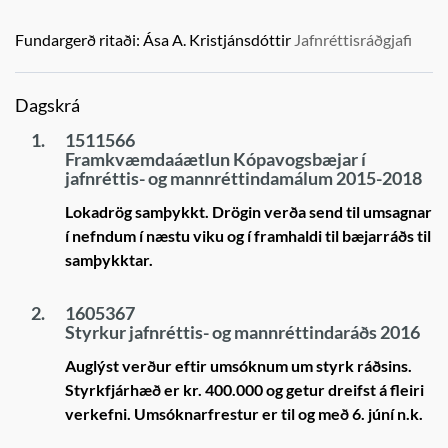
Fundargerð ritaði:
Ása A. Kristjánsdóttir
Jafnréttisráðgjafi
Dagskrá
1.
1511566
Framkvæmdaáætlun Kópavogsbæjar í
jafnréttis- og mannréttindamálum 2015-2018
Lokadrög samþykkt. Drögin verða send til umsagnar
í nefndum í næstu viku og í framhaldi til bæjarráðs til
samþykktar.
2.
1605367
Styrkur jafnréttis- og mannréttindaráðs 2016
Auglýst verður eftir umsóknum um styrk ráðsins.
Styrkfjárhæð er kr. 400.000 og getur dreifst á fleiri
verkefni. Umsóknarfrestur er til og með 6. júní n.k.