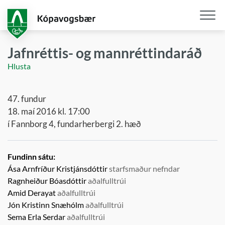
Fara
í
aðalefni
Opna
/
Jafnréttis- og mannréttindaráð
loka
Hlusta
snjall
47. fundur
18. maí 2016 kl. 17:00
í Fannborg 4, fundarherbergi 2. hæð
Fundinn sátu:
Ása Arnfríður Kristjánsdóttir
starfsmaður nefndar
Ragnheiður Bóasdóttir
aðalfulltrúi
Amid Derayat
aðalfulltrúi
Jón Kristinn Snæhólm
aðalfulltrúi
Sema Erla Serdar
aðalfulltrúi