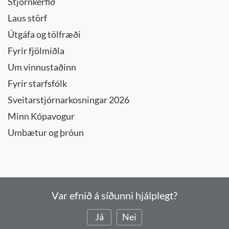
Stjórnkerfið
Laus störf
Útgáfa og tölfræði
Fyrir fjölmiðla
Um vinnustaðinn
Fyrir starfsfólk
Sveitarstjórnarkosningar 2026
Minn Kópavogur
Umbætur og þróun
Var efnið á síðunni hjálplegt?
Já
Nei