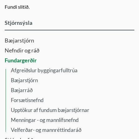
Fundi slitið.
Stjórnsýsla
Bæjarstjórn
Nefndir og ráð
Fundargerðir
Afgreiðslur byggingarfulltrúa
Bæjarstjórn
Bæjarráð
Forsætisnefnd
Upptökur af fundum bæjarstjórnar
Menningar - og mannlífsnefnd
Velferðar- og mannréttindaráð