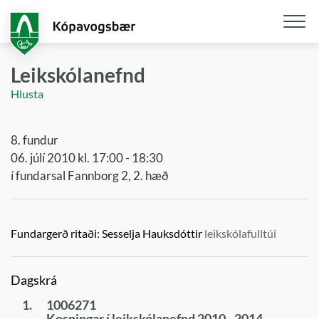
Fara
í
aðalefni
Opna
/
Leikskólanefnd
loka
Hlusta
snjall
8. fundur
06. júlí 2010 kl. 17:00 - 18:30
í fundarsal Fannborg 2, 2. hæð
Fundargerð ritaði:
Sesselja Hauksdóttir
leikskólafulltúi
Dagskrá
1.
1006271
Kosningar í leikskólanefnd 2010 - 2014