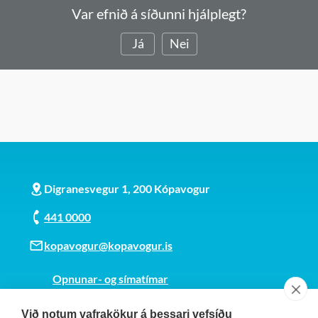
Var efnið á síðunni hjálplegt?
Já
Nei
Digranesvegur 1, 200 Kópavogur
441 0000
kopavogur@kopavogur.is
Opnunar- og símatímar
Sjá kort
Við notum vafrakökur á þessari vefsíðu