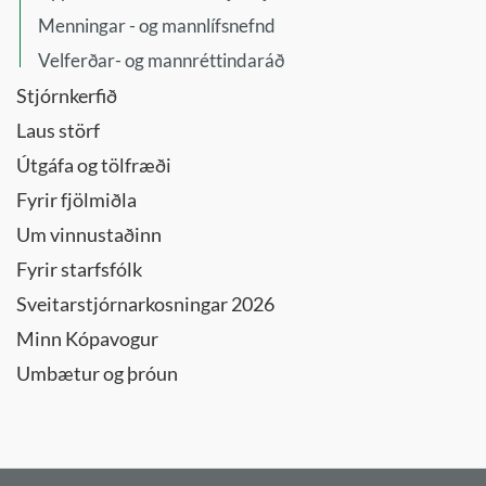
Menningar - og mannlífsnefnd
Velferðar- og mannréttindaráð
Stjórnkerfið
Laus störf
Útgáfa og tölfræði
Fyrir fjölmiðla
Um vinnustaðinn
Fyrir starfsfólk
Sveitarstjórnarkosningar 2026
Minn Kópavogur
Umbætur og þróun