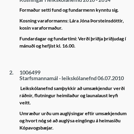
Formaður setti fund og fundarmenn kynntu sig.
Kosning varaformanns: Lára Jóna Þorsteinsdóttir,
kosin varaformaður.
Fundardagar og fundartími: Verði þriðja þriðjudag í
mánuði og hefjist kl. 16.00.
2.
1006499
Starfsmannamál - leikskólanefnd 06.07.2010
Leikskólanefnd samþykkir að umsækjendur verði
ráðnir, flutningur heimilaður og launalaust leyfi
veitt.
Umræður urðu um auglýsingar eftir umsækjendum
og hvort nóg sé að auglýsa eingöngu á heimasíðu
Kópavogsbæjar.