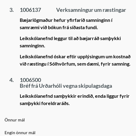
3.
1006137
Verksamningur um ræstingar
Bæjarlögmaður hefur yfirfarið samninginn í
samræmi við bókun frá síðasta fundi.
Leikskólanefnd leggur til að bæjarráð samþykki
samninginn.
Leikskólanefnd óskar eftir upplýsingum um kostnað
við ræstingu í Sólhvörfum, sem dæmi, fyrir samning.
4.
1006500
Bréf frá Urðarhóli vegna skipulagsdaga
Leikskólanefnd samþykkir erindið, enda liggur fyrir
samþykki foreldraráðs.
Önnur mál
Engin önnur mál