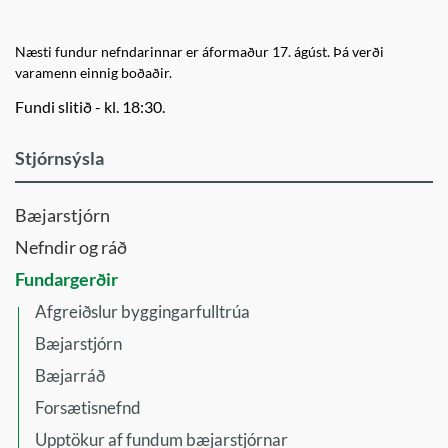
Næsti fundur nefndarinnar er áformaður 17. ágúst. Þá verði
varamenn einnig boðaðir.
Fundi slitið - kl. 18:30.
Stjórnsýsla
Bæjarstjórn
Nefndir og ráð
Fundargerðir
Afgreiðslur byggingarfulltrúa
Bæjarstjórn
Bæjarráð
Forsætisnefnd
Upptökur af fundum bæjarstjórnar