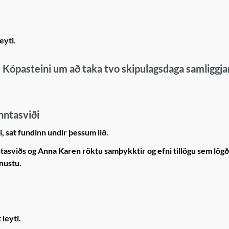
eyti.
m Kópasteini um að taka tvo skipulagsdaga samliggja
nntasviði
, sat fundinn undir þessum lið.
tasviðs og Anna Karen röktu samþykktir og efni tillögu sem lög
nustu.
 leyti.