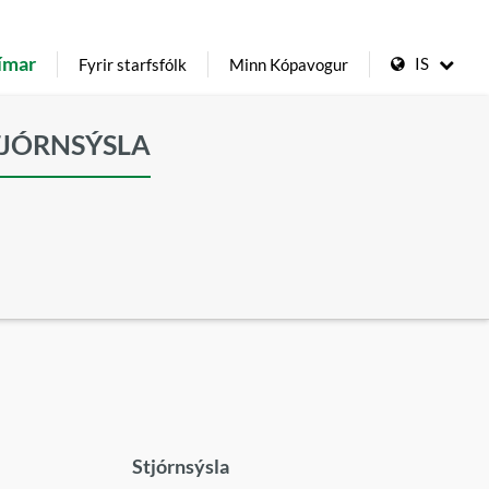
ímar
IS
Fyrir starfsfólk
Minn Kópavogur
TJÓRNSÝSLA
Stjórnsýsla