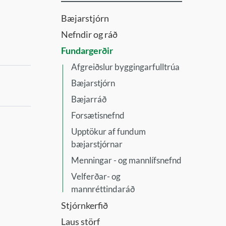
Bæjarstjórn
Nefndir og ráð
Fundargerðir
Afgreiðslur byggingarfulltrúa
Bæjarstjórn
Bæjarráð
Forsætisnefnd
Upptökur af fundum
bæjarstjórnar
Menningar - og mannlífsnefnd
Velferðar- og
mannréttindaráð
Stjórnkerfið
Laus störf