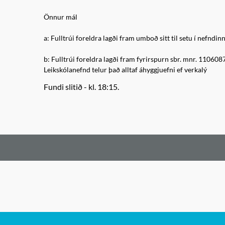
Önnur mál
a: Fulltrúi foreldra lagði fram umboð sitt til setu í nefnd
b: Fulltrúi foreldra lagði fram fyrirspurn sbr. mnr. 110608
Leikskólanefnd telur það alltaf áhyggjuefni ef verkalý
Fundi slitið - kl. 18:15.