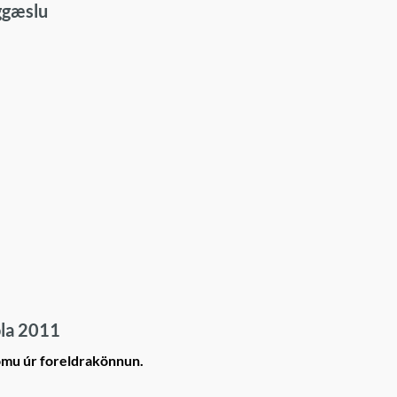
ggæslu
óla 2011
omu úr foreldrakönnun.