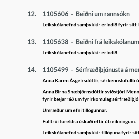
12.
1105606
-
Beiðni um rannsókn
Leikskólanefnd samþykkir erindið fyrir sitt l
13.
1105638
-
Beiðni frá leikskólanu
Leikskólanefnd samþykkir erindið.
14.
1105499
-
Sérfræðiþjónusta á me
Anna Karen Ásgeirsdóttir, sérkennslufulltrúi
Anna Birna Snæbjörnsdóttir sviðstjóri Menn
fyrir bæjarráð um fyrirkomulag sérfræðiþjó
Umræður um efni tillögunnar.
Fulltrúi foreldra óskaði eftir útreikningum.
Leikskólanefnd samþykkir tillöguna fyrir sitt