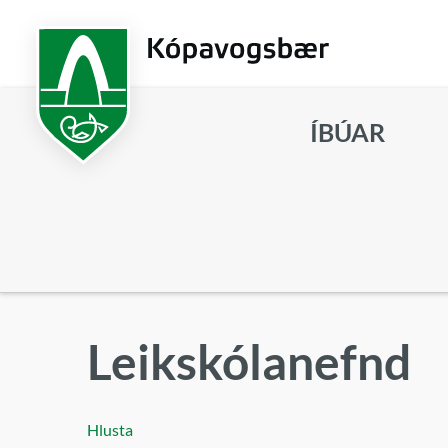
Fara
í
aðalefni
ÍBÚAR
Leita
Leikskólanefnd
Hlusta