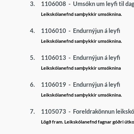
3.
1106008
-
Umsókn um leyfi til da
Leikskólanefnd samþykkir umsóknina.
4.
1106010
-
Endurnýjun á leyfi
Leikskólanefnd samþykkir umsóknina.
5.
1106013
-
Endurnýjun á leyfi
Leikskólanefnd samþykkir umsóknina
6.
1106019
-
Endurnýjun á leyfi
Leikskólanefnd samþykkir umsóknina.
7.
1105073
-
Foreldrakönnun leiksk
Lögð fram. Leikskólanefnd fagnar góðri útk