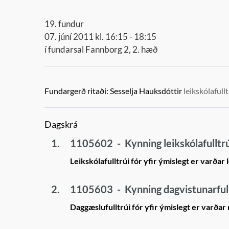
19. fundur
07. júní 2011 kl. 16:15 - 18:15
í fundarsal Fannborg 2, 2. hæð
Fundargerð ritaði:
Sesselja Hauksdóttir
leikskólafullt
Dagskrá
1.
1105602
-
Kynning leikskólafullt
Leikskólafulltrúi fór yfir ýmislegt er varðar 
2.
1105603
-
Kynning dagvistunarful
Daggæslufulltrúi fór yfir ýmislegt er varðar