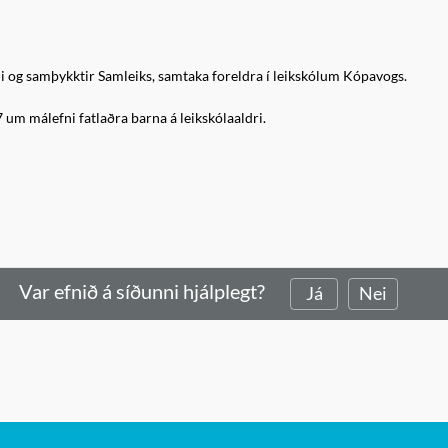
inni og samþykktir Samleiks, samtaka foreldra í leikskólum Kópavogs.
7 um málefni fatlaðra barna á leikskólaaldri.
Var efnið á síðunni hjálplegt?
Já
Nei