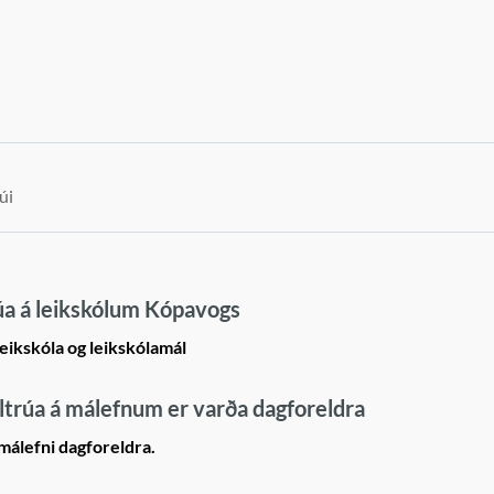
úi
rúa á leikskólum Kópavogs
leikskóla og leikskólamál
ltrúa á málefnum er varða dagforeldra
 málefni dagforeldra.