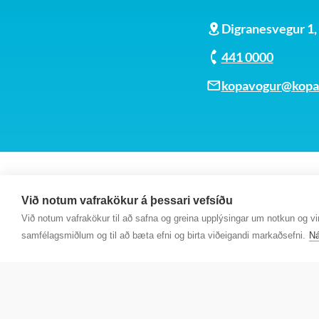
Digranesvegur 1
441 0000
kopavogur@kopav
Við notum vafrakökur á þessari vefsíðu
Við notum vafrakökur til að safna og greina upplýsingar um notkun og virk
samfélagsmiðlum og til að bæta efni og birta viðeigandi markaðsefni.
Ná