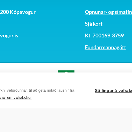
, 200 Kópavogur
Opnunar- og símatí
Sjá kort
ogur.is
Kt. 700169-3759
Fundarmannagátt
ni vefsíðunnar, til að geta notað lausnir frá
Stillingar á vafr
nar um vafrakökur