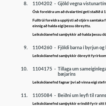
8.
1104202
-
Gjöld vegna vistunartí
Ósk foreldra um að dvalartími geti staðið á
Fulltrúi foreldra upplýsti að stjórn samtaka f
einnig að halda eigi þessu óbreyttu.
Leikskólanefnd samþykkir að halda þessu ó
9.
1104260
-
Fjöldi barna í byrjun og
Leíkskólanefnd samþykkir óbreytt fyrirkom
10.
1104175
-
Tillaga um sameiginlega
bæjarins
Leikskólanefnd fagnar því að vinna eigi stef
11.
1105084
-
Beiðni um leyfi til ran
Leikskólanefnd samþykkir erindið fyrir sitt l