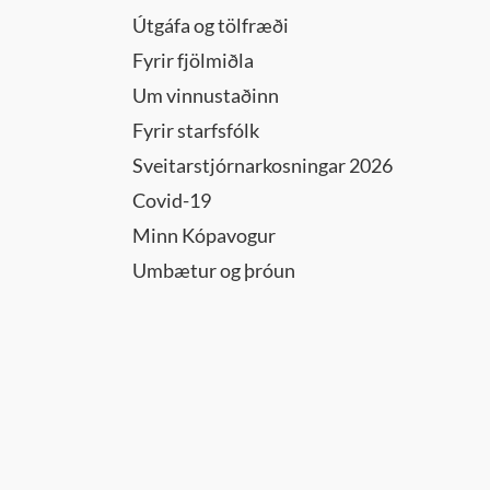
Útgáfa og tölfræði
Fyrir fjölmiðla
Um vinnustaðinn
Fyrir starfsfólk
Sveitarstjórnarkosningar 2026
Covid-19
Minn Kópavogur
Umbætur og þróun