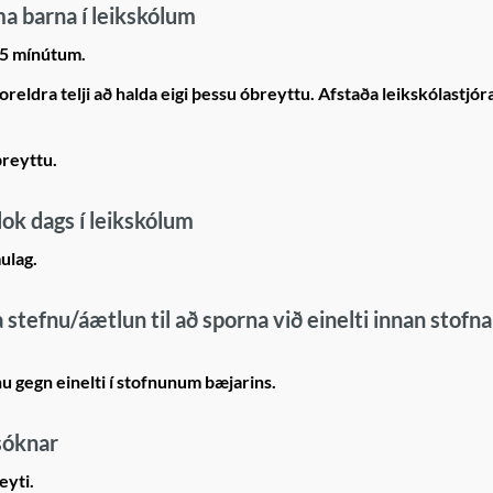
ma barna í leikskólum
 15 mínútum.
oreldra telji að halda eigi þessu óbreyttu. Afstaða leikskólastjór
breyttu.
 lok dags í leikskólum
ulag.
 stefnu/áætlun til að sporna við einelti innan stofn
nu gegn einelti í stofnunum bæjarins.
nsóknar
eyti.