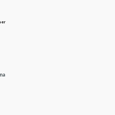
a er
ana