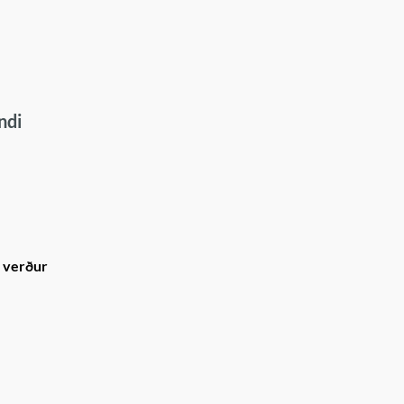
ndi
ð verður