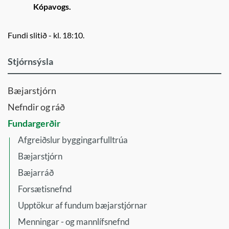
Kópavogs.
Fundi slitið - kl. 18:10.
Stjórnsýsla
Bæjarstjórn
Nefndir og ráð
Fundargerðir
Afgreiðslur byggingarfulltrúa
Bæjarstjórn
Bæjarráð
Forsætisnefnd
Upptökur af fundum bæjarstjórnar
Menningar - og mannlífsnefnd