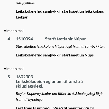
samþykktar.
Leikskólanefnd samþykkir starfsáætlun leikskólans
Lækjar.
Almenn mál
4.
1510094
Starfsáætlanir Núpur
Starfsáætlun leikskólans Núpar lögð fram til samþykktar.
Leikskólanefnd samþykkir starfsáætlun Núps.
Almenn mál
5.
1602303
Leikskóladeid-reglur um tilfærslu á
skiuplagsdegi.
Reglur Kopavogsbæjar um tilfærslu á skipulagsdegi lögð
fram til kynningar
Lagt fram til umræðu. Visað til menntasviðs til