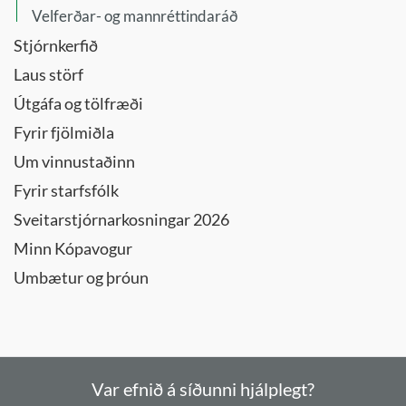
Velferðar- og mannréttindaráð
Stjórnkerfið
Laus störf
Útgáfa og tölfræði
Fyrir fjölmiðla
Um vinnustaðinn
Fyrir starfsfólk
Sveitarstjórnarkosningar 2026
Minn Kópavogur
Umbætur og þróun
Var efnið á síðunni hjálplegt?