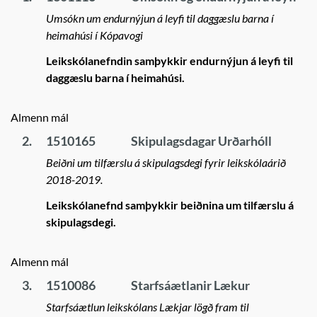
Umsókn um endurnýjun á leyfi til daggæslu barna í
heimahúsi í Kópavogi
Leikskólanefndin samþykkir endurnýjun á leyfi til
daggæslu barna í heimahúsi.
Almenn mál
2.
1510165
Skipulagsdagar Urðarhóll
Beiðni um tilfærslu á skipulagsdegi fyrir leikskólaárið
2018-2019.
Leikskólanefnd samþykkir beiðnina um tilfærslu á
skipulagsdegi.
Almenn mál
3.
1510086
Starfsáætlanir Lækur
Starfsáætlun leikskólans Lækjar lögð fram til