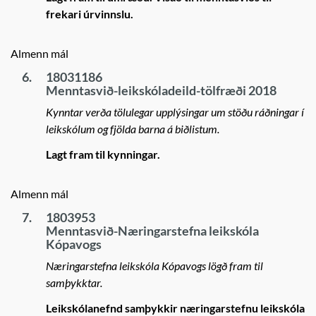
frekari úrvinnslu.
Almenn mál
6.
18031186
Menntasvið-leikskóladeild-tölfræði 2018
Kynntar verða tölulegar upplýsingar um stöðu ráðningar í
leikskólum og fjölda barna á biðlistum.
Lagt fram til kynningar.
Almenn mál
7.
1803953
Menntasvið-Næringarstefna leikskóla
Kópavogs
Næringarstefna leikskóla Kópavogs lögð fram til
samþykktar.
Leikskólanefnd samþykkir næringarstefnu leikskóla