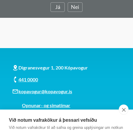
Já
Nei
Digranesvegur 1, 200 Kópavogur
441 0000
kopavogur@kopavogur.is
Opnunar- og símatímar
Sjá kort
Við notum vafrakökur á þessari vefsíðu
Kt. 700169-3759
Við notum vafrakökur til að safna og greina upplýsingar um notkun
Fundarmannagátt