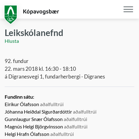
Fara
í
aðalefni
Opna
/
Leikskólanefnd
loka
Hlusta
snjall
92. fundur
22. mars 2018 kl. 16:30 - 18:10
á Digranesvegi 1, fundarherbergi - Digranes
Fundinn sátu:
Eiríkur Ólafsson
aðalfulltrúi
Jóhanna Heiðdal Sigurðardóttir
aðalfulltrúi
Gunnlaugur Snær Ólafsson
aðalfulltrúi
Magnús Helgi Björgvinsson
aðalfulltrúi
Helgi Hrafn Ólafsson
aðalfulltrúi