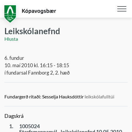
Fara
í
aðalefni
Opna
/
Leikskólanefnd
loka
Hlusta
snjall
6. fundur
10. maí 2010 kl. 16:15 - 18:15
í fundarsal Fannborg 2, 2. hæð
Fundargerð ritaði:
Sesselja Hauksdóttir
leikskólafulltúi
Dagskrá
1.
1005024
Starfsmannamál - leikskólanefnd 10.05.2010