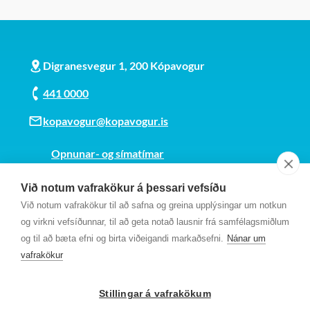
Digranesvegur 1, 200 Kópavogur
441 0000
kopavogur@kopavogur.is
Opnunar- og símatímar
Sjá kort
Við notum vafrakökur á þessari vefsíðu
Kt. 700169-3759
Við notum vafrakökur til að safna og greina upplýsingar um notkun
Fundarmannagátt
og virkni vefsíðunnar, til að geta notað lausnir frá samfélagsmiðlum
og til að bæta efni og birta viðeigandi markaðsefni.
Nánar um
vafrakökur
Stillingar á vafrakökum