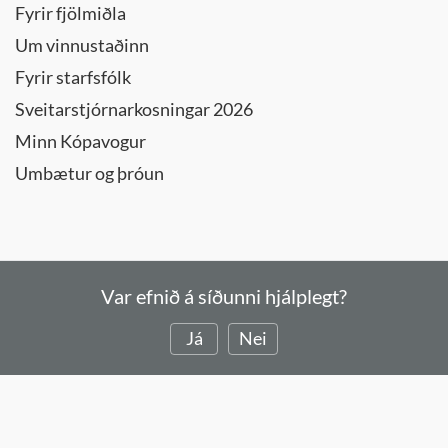
Fyrir fjölmiðla
Um vinnustaðinn
Fyrir starfsfólk
Sveitarstjórnarkosningar 2026
Minn Kópavogur
Umbætur og þróun
Var efnið á síðunni hjálplegt?
Já
Nei