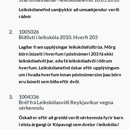
Leikskólanefnd samþykkir að umsækjendur verði
ráðnir
2.
1005026
Biðlisti í leikskóla 2010. Hverfi 203
Lagðar fram upplýsingar leikskólafulltrúa. Mörg
börn búsett í hverfum í póstnúmeri 203 fá ekki
leikskóladvöl þar, eða fá leikskóladvöl í öðrum
hverfum. Leikskólanefnd óskar eftir upplýsingum
um í hvaða hverfum innan póstnúmersins þau börn
eru búsett sem bíða eftir dvöl.
3.
1004336
Bréf frá Leikskólasviði Reykjavíkur vegna
sérkennslu
Óskað er eftir að greidd verði sérkennsla fyrir barn
í elsta árgangi úr Kópavogi sem dvelur í leikskóla í