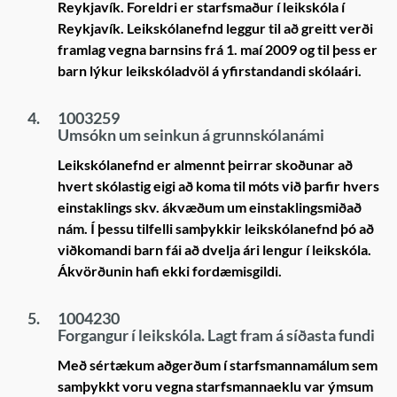
Reykjavík. Foreldri er starfsmaður í leikskóla í
Reykjavík. Leikskólanefnd leggur til að greitt verði
framlag vegna barnsins frá 1. maí 2009 og til þess er
barn lýkur leikskóladvöl á yfirstandandi skólaári.
4.
1003259
Umsókn um seinkun á grunnskólanámi
Leikskólanefnd er almennt þeirrar skoðunar að
hvert skólastig eigi að koma til móts við þarfir hvers
einstaklings skv. ákvæðum um einstaklingsmiðað
nám. Í þessu tilfelli samþykkir leikskólanefnd þó að
viðkomandi barn fái að dvelja ári lengur í leikskóla.
Ákvörðunin hafi ekki fordæmisgildi.
5.
1004230
Forgangur í leikskóla. Lagt fram á síðasta fundi
Með sértækum aðgerðum í starfsmannamálum sem
samþykkt voru vegna starfsmannaeklu var ýmsum