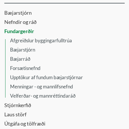
Bæjarstjórn
Nefndir og ráð
Fundargerðir
Afgreiðslur byggingarfulltrúa
Bæjarstjórn
Bæjarráð
Forsætisnefnd
Upptökur af fundum bæjarstjórnar
Menningar - og mannlífsnefnd
Velferðar- og mannréttindaráð
Stjórnkerfið
Laus störf
Útgáfa og tölfræði