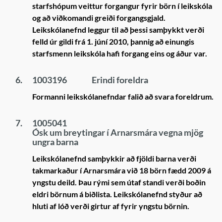
starfshópum veittur forgangur fyrir börn í leikskóla
og að viðkomandi greiði forgangsgjald.
Leikskólanefnd leggur til að þessi samþykkt verði
felld úr gildi frá 1. júní 2010, þannig að einungis
starfsmenn leikskóla hafi forgang eins og áður var.
6.
1003196
Erindi foreldra
Formanni leikskólanefndar falið að svara foreldrum.
7.
1005041
Ósk um breytingar í Arnarsmára vegna mjög
ungra barna
Leikskólanefnd samþykkir að fjöldi barna verði
takmarkaður í Arnarsmára við 18 börn fædd 2009 á
yngstu deild. Þau rými sem útaf standi verði boðin
eldri börnum á biðlista. Leikskólanefnd styður að
hluti af lóð verði girtur af fyrir yngstu börnin.