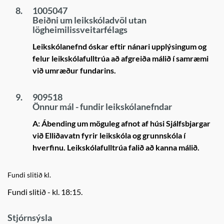
8.
1005047
Beiðni um leikskóladvöl utan
lögheimilissveitarfélags
Leikskólanefnd óskar eftir nánari upplýsingum og
felur leikskólafulltrúa að afgreiða málið í samræmi
við umræður fundarins.
9.
909518
Önnur mál - fundir leikskólanefndar
A: Ábending um möguleg afnot af húsi Sjálfsbjargar
við Elliðavatn fyrir leikskóla og grunnskóla í
hverfinu. Leikskólafulltrúa falið að kanna málið.
Fundi slitið kl.
Fundi slitið - kl. 18:15.
Stjórnsýsla