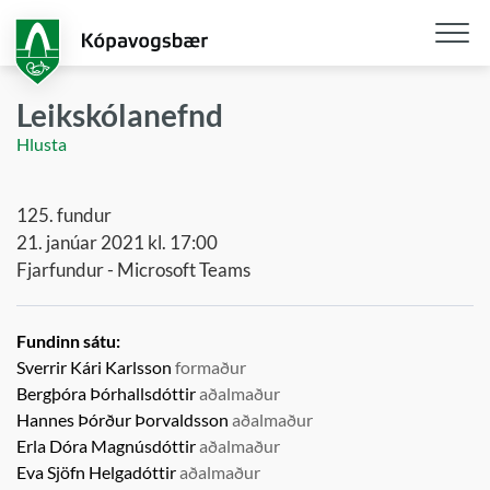
Fara
í
aðalefni
Opna
/
Leikskólanefnd
loka
Hlusta
snjall
125. fundur
21. janúar 2021 kl. 17:00
Fjarfundur - Microsoft Teams
Fundinn sátu:
Sverrir Kári Karlsson
formaður
Bergþóra Þórhallsdóttir
aðalmaður
Hannes Þórður Þorvaldsson
aðalmaður
Erla Dóra Magnúsdóttir
aðalmaður
Eva Sjöfn Helgadóttir
aðalmaður