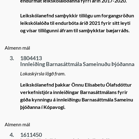
endurmat leikskólalóðanna fyrri árin 2017-2020.
Leikskólanefnd samþykkir tillögu um forgangsröðun
leikskólalóða til endurbóta árið 2021 fyrir sitt leyti
og vísar tillögunni áfram til samþykktar bæjarráðs.
Almenn mál
3.
1804413
Innleiðing Barnasáttmála Sameinuðu Þjóðanna
Lokaskýrsla lögð fram.
Leikskólanefnd þakkar Önnu Elísabetu Ólafsdóttur
verkefnistjóra innleiðingar Barnasáttmálans fyrir
góða kynningu á innleiðingu Barnasáttmála Sameinu
þjóðanna í Kópavogi.
Almenn mál
4.
1611450