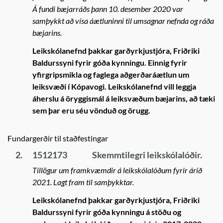
Á fundi bæjarráðs þann 10. desember 2020 var
samþykkt að vísa áætluninni til umsagnar nefnda og ráða
bæjarins.
Leikskólanefnd þakkar garðyrkjustjóra, Friðriki
Baldurssyni fyrir góða kynningu. Einnig fyrir
yfirgripsmikla og faglega aðgerðaráætlun um
leiksvæði í Kópavogi. Leikskólanefnd vill leggja
áherslu á öryggismál á leiksvæðum bæjarins, að tæki
sem þar eru séu vönduð og örugg.
Fundargerðir til staðfestingar
2.
1512173
Skemmtilegri leikskólalóðir.
Tillögur um framkvæmdir á leikskólalóðum fyrir árið
2021. Lagt fram til samþykktar.
Leikskólanefnd þakkar garðyrkjustjóra, Friðriki
Baldurssyni fyrir góða kynningu á stöðu og