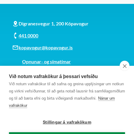
Digranesvegur 1, 200 Kópavogur
441 0000
kopavogur@kopavogur.is
Opnunar- og símatímar
Sjá kort
Við notum vafrakökur á þessari vefsíðu
Kt. 700169-3759
Við notum vafrakökur til að safna og greina upplýsingar um notkun
Fundarmannagátt
og virkni vefsíðunnar, til að geta notað lausnir frá samfélagsmiðlum
og til að bæta efni og birta viðeigandi markaðsefni.
Nánar um
vafrakökur
Stillingar á vafrakökum