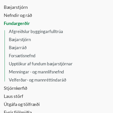
Bæjarstjórn
Nefndir og ráð
Fundargerðir
Afgreiðslur byggingarfulltrúa
Bæjarstjórn
Bæjarráð
Forsætisnefnd
Upptökur af fundum bæjarstjórnar
Menningar - og mannlífsnefnd
Velferðar- og mannréttindaráð
Stjórnkerfið
Laus störf
Útgáfa og tölfræði
Fyrir fjölmiðla