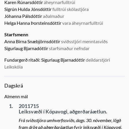
Karen Rúnarsdóttir
áheyrnarfulltrúi
Sigrún Hulda Jónsdóttir
fulltrúi skólastjóra
Jóhanna Pálsdóttir
aðalmaður
Helga Hanna Þorsteinsdóttir
vara áheyrnarfulltrúi
Starfsmenn
Anna Birna Snæbjörnsdóttir
sviðsstjóri menntasviðs
Sigurlaug Bjarnadóttir
starfsmaður nefndar
Fundargerð ritaði:
Sigurlaug Bjarnadóttir
deildarstjóri
Leikskóla
Dagskrá
Almenn mál
1.
2011715
Leiksvæði í Kópavogi, aðgerðaráætlun.
Frá sviðsstjóra umhverfissviðs, dags. 30. nóvember, lögð
fram drög að aðgerðaráætlun fyrir leiksvæði í Kópavogi.