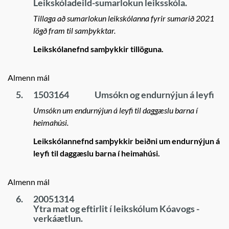
Leikskóladeild-sumarlokun leiksskóla.
Tillaga að sumarlokun leikskólanna fyrir sumarið 2021
lögð fram til samþykktar.
Leikskólanefnd samþykkir tillöguna.
Almenn mál
5.
1503164
Umsókn og endurnýjun á leyfi
Umsókn um endurnýjun á leyfi til daggæslu barna í
heimahúsi.
Leikskólannefnd samþykkir beiðni um endurnýjun á
leyfi til daggæslu barna í heimahúsi.
Almenn mál
6.
20051314
Ytra mat og eftirlit í leikskólum Kóavogs -
verkáætlun.