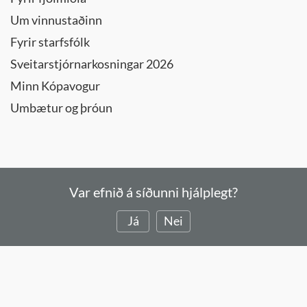
Um vinnustaðinn
Fyrir starfsfólk
Sveitarstjórnarkosningar 2026
Minn Kópavogur
Umbætur og þróun
Var efnið á síðunni hjálplegt?
Já
Nei