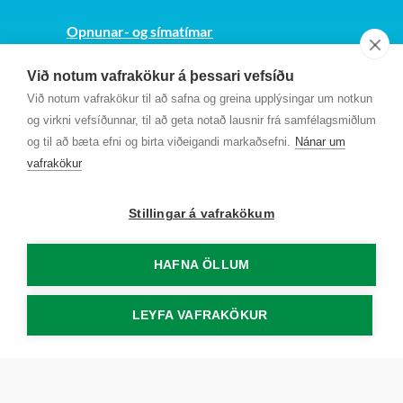
Opnunar- og símatímar
Sjá kort
Við notum vafrakökur á þessari vefsíðu
Kt. 700169-3759
Við notum vafrakökur til að safna og greina upplýsingar um notkun
Fundarmannagátt
og virkni vefsíðunnar, til að geta notað lausnir frá samfélagsmiðlum
og til að bæta efni og birta viðeigandi markaðsefni.
Nánar um
vafrakökur
Stillingar á vafrakökum
HAFNA ÖLLUM
LEYFA VAFRAKÖKUR