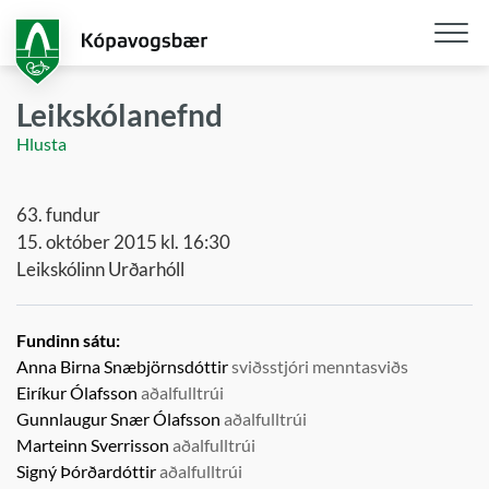
Fara
í
aðalefni
Opna
/
Leikskólanefnd
loka
Hlusta
snjall
63. fundur
15. október 2015 kl. 16:30
Leikskólinn Urðarhóll
Fundinn sátu:
Anna Birna Snæbjörnsdóttir
sviðsstjóri menntasviðs
Eiríkur Ólafsson
aðalfulltrúi
Gunnlaugur Snær Ólafsson
aðalfulltrúi
Marteinn Sverrisson
aðalfulltrúi
Signý Þórðardóttir
aðalfulltrúi