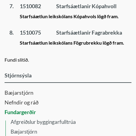
7.
1510082
Starfsáætlanir Kópahvoll
Starfsáætlun leikskólans Kópahvols lögð fram.
8.
1510075
Starfsáætlanir Fagrabrekka
Starfsáætlun leikskólans Fögrubrekku lögð fram.
Fundi slitið.
Stjórnsýsla
Bæjarstjórn
Nefndir og ráð
Fundargerðir
Afgreiðslur byggingarfulltrúa
Bæjarstjórn