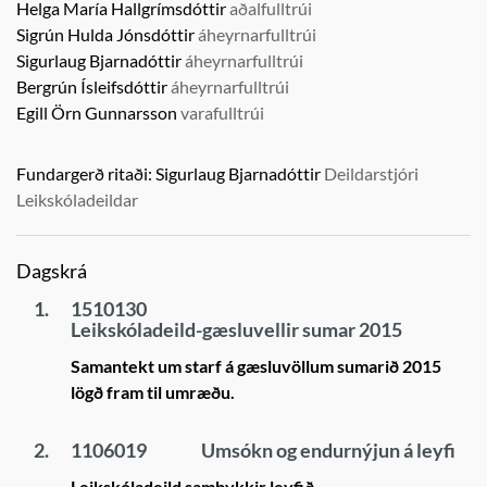
Helga María Hallgrímsdóttir
aðalfulltrúi
Sigrún Hulda Jónsdóttir
áheyrnarfulltrúi
Sigurlaug Bjarnadóttir
áheyrnarfulltrúi
Bergrún Ísleifsdóttir
áheyrnarfulltrúi
Egill Örn Gunnarsson
varafulltrúi
Fundargerð ritaði:
Sigurlaug Bjarnadóttir
Deildarstjóri
Leikskóladeildar
Dagskrá
1.
1510130
Leikskóladeild-gæsluvellir sumar 2015
Samantekt um starf á gæsluvöllum sumarið 2015
lögð fram til umræðu.
2.
1106019
Umsókn og endurnýjun á leyfi
Leikskóladeild samþykkir leyfið.