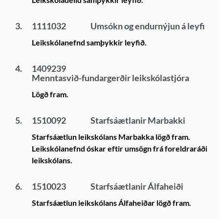
3.
1111032
Umsókn og endurnýjun á leyfi
Leikskólanefnd samþykkir leyfið.
4.
1409239
Menntasvið-fundargerðir leikskólastjóra
Lögð fram.
5.
1510092
Starfsáætlanir Marbakki
Starfsáætlun leikskólans Marbakka lögð fram.
Leikskólanefnd óskar eftir umsögn frá foreldraráði
leikskólans.
6.
1510023
Starfsáætlanir Álfaheiði
Starfsáætlun leikskólans Álfaheiðar lögð fram.