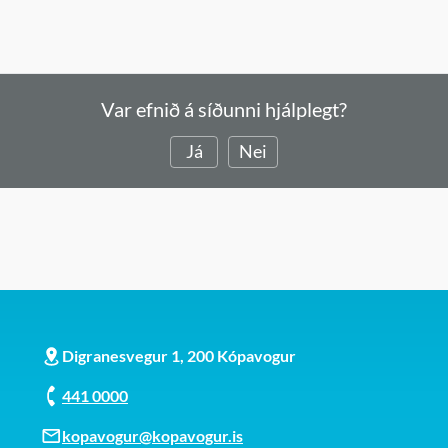
Var efnið á síðunni hjálplegt?
Já
Nei
Digranesvegur 1, 200 Kópavogur
441 0000
kopavogur@kopavogur.is