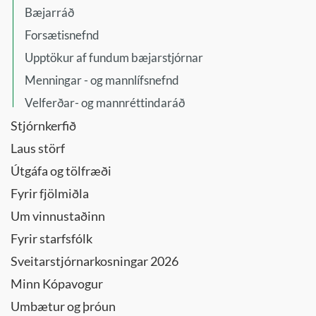
Bæjarráð
Forsætisnefnd
Upptökur af fundum bæjarstjórnar
Menningar - og mannlífsnefnd
Velferðar- og mannréttindaráð
Stjórnkerfið
Laus störf
Útgáfa og tölfræði
Fyrir fjölmiðla
Um vinnustaðinn
Fyrir starfsfólk
Sveitarstjórnarkosningar 2026
Minn Kópavogur
Umbætur og þróun