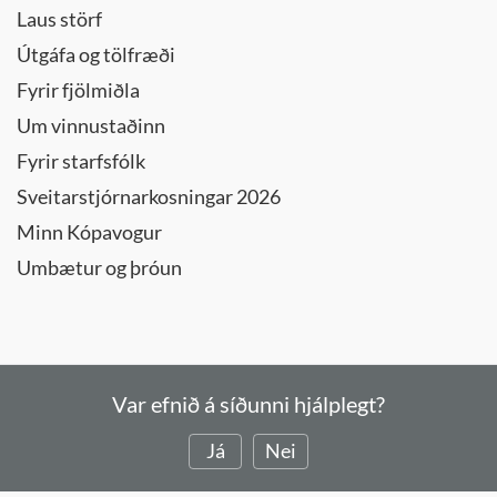
Laus störf
Útgáfa og tölfræði
Fyrir fjölmiðla
Um vinnustaðinn
Fyrir starfsfólk
Sveitarstjórnarkosningar 2026
Minn Kópavogur
Umbætur og þróun
Var efnið á síðunni hjálplegt?
Já
Nei