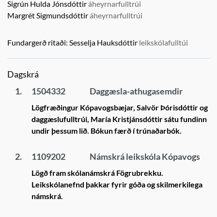
Sigrún Hulda Jónsdóttir
áheyrnarfulltrúi
Margrét Sigmundsdóttir
áheyrnarfulltrúi
Fundargerð ritaði:
Sesselja Hauksdóttir
leikskólafulltúi
Dagskrá
1.
1504332
Daggæsla-athugasemdir
Lögfræðingur Kópavogsbæjar, Salvör Þórisdóttir og
daggæslufulltrúi, María Kristjánsdóttir sátu fundinn
undir þessum lið. Bókun færð í trúnaðarbók.
2.
1109202
Námskrá leikskóla Kópavogs
Lögð fram skólanámskrá Fögrubrekku.
Leikskólanefnd þakkar fyrir góða og skilmerkilega
námskrá.