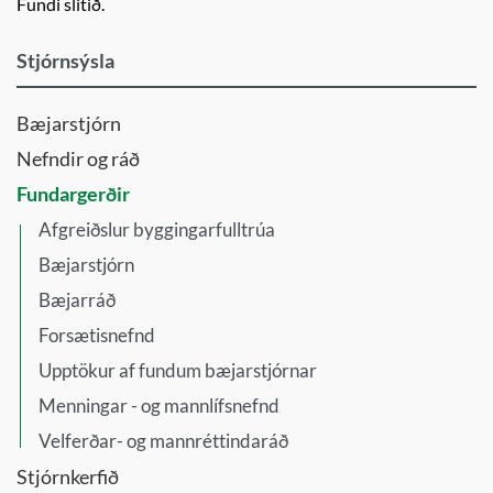
Fundi slitið.
Stjórnsýsla
Bæjarstjórn
Nefndir og ráð
Fundargerðir
Afgreiðslur byggingarfulltrúa
Bæjarstjórn
Bæjarráð
Forsætisnefnd
Upptökur af fundum bæjarstjórnar
Menningar - og mannlífsnefnd
Velferðar- og mannréttindaráð
Stjórnkerfið