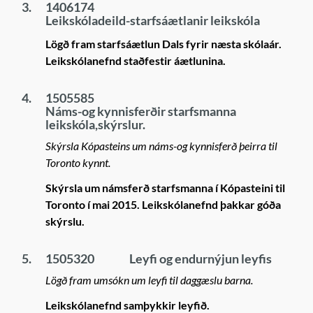
3.
1406174
Leikskóladeild-starfsáætlanir leikskóla
Lögð fram starfsáætlun Dals fyrir næsta skólaár.
Leikskólanefnd staðfestir áætlunina.
4.
1505585
Náms-og kynnisferðir starfsmanna
leikskóla,skýrslur.
Skýrsla Kópasteins um náms-og kynnisferð þeirra til
Toronto kynnt.
Skýrsla um námsferð starfsmanna í Kópasteini til
Toronto í mai 2015. Leikskólanefnd þakkar góða
skýrslu.
5.
1505320
Leyfi og endurnýjun leyfis
Lögð fram umsókn um leyfi til daggæslu barna.
Leikskólanefnd samþykkir leyfið.