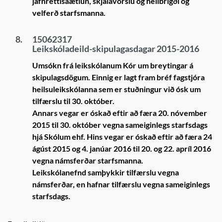
jafnréttisáætlun, skjalavörslu og heilbrigði og
velferð starfsmanna.
8.
15062317
Leikskóladeild-skipulagasdagar 2015-2016
Umsókn frá leikskólanum Kór um breytingar á
skipulagsdögum. Einnig er lagt fram bréf fagstjóra
heilsuleikskólanna sem er stuðningur við ósk um
tilfærslu til 30. október.
Annars vegar er óskað eftir að færa 20. nóvember
2015 til 30. október vegna sameiginlegs starfsdags
hjá Skólum ehf. Hins vegar er óskað eftir að færa 24
ágúst 2015 og 4. janúar 2016 til 20. og 22. apríl 2016
vegna námsferðar starfsmanna.
Leikskólanefnd samþykkir tilfærslu vegna
námsferðar, en hafnar tilfærslu vegna sameiginlegs
starfsdags.