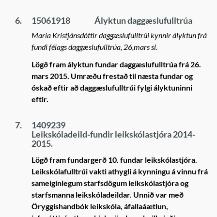
6.
15061918
Ályktun daggæslufulltrúa
María Kristjánsdóttir daggæslufulltrúi kynnir ályktun frá
fundi félags daggæslufulltrúa, 26,mars sl.
Lögð fram ályktun fundar daggæslufulltrúa frá 26.
mars 2015. Umræðu frestað til næsta fundar og
óskað eftir að daggæslufulltrúi fylgi ályktuninni
eftir.
7.
1409239
Leikskóladeild-fundir leikskólastjóra 2014-
2015.
Lögð fram fundargerð 10. fundar leikskólastjóra.
Leikskólafulltrúi vakti athygli á kynningu á vinnu frá
sameiginlegum starfsdögum leikskólastjóra og
starfsmanna leikskóladeildar. Unnið var með
Öryggishandbók leikskóla, áfallaáætlun,