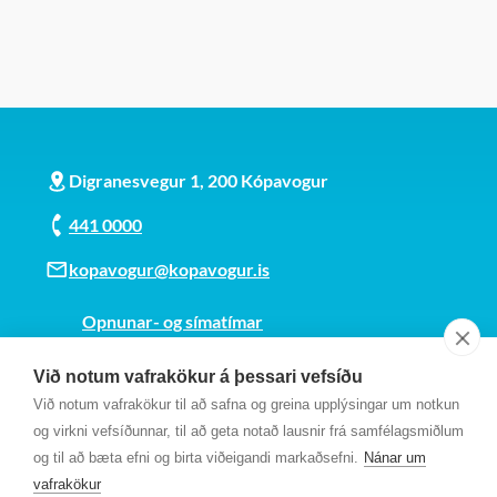
Digranesvegur 1, 200 Kópavogur
441 0000
kopavogur@kopavogur.is
Opnunar- og símatímar
Sjá kort
Við notum vafrakökur á þessari vefsíðu
Kt. 700169-3759
Við notum vafrakökur til að safna og greina upplýsingar um notkun
Fundarmannagátt
og virkni vefsíðunnar, til að geta notað lausnir frá samfélagsmiðlum
og til að bæta efni og birta viðeigandi markaðsefni.
Nánar um
vafrakökur