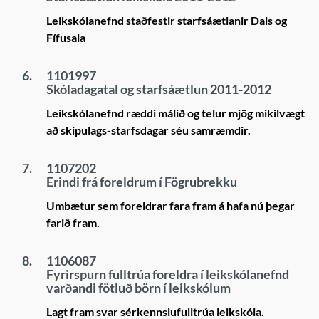
Leikskólanefnd staðfestir starfsáætlanir Dals og
Fífusala
6.
1101997
Skóladagatal og starfsáætlun 2011-2012
Leikskólanefnd ræddi málið og telur mjög mikilvægt
að skipulags-starfsdagar séu samræmdir.
7.
1107202
Erindi frá foreldrum í Fögrubrekku
Umbætur sem foreldrar fara fram á hafa nú þegar
farið fram.
8.
1106087
Fyrirspurn fulltrúa foreldra í leikskólanefnd
varðandi fötluð börn í leikskólum
Lagt fram svar sérkennslufulltrúa leikskóla.