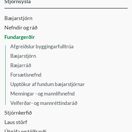
Stjórnsýsla
Bæjarstjórn
Nefndir og ráð
Fundargerðir
Afgreiðslur byggingarfulltrúa
Bæjarstjórn
Bæjarráð
Forsætisnefnd
Upptökur af fundum bæjarstjórnar
Menningar - og mannlífsnefnd
Velferðar- og mannréttindaráð
Stjórnkerfið
Laus störf
Útgáfa og tölfræði