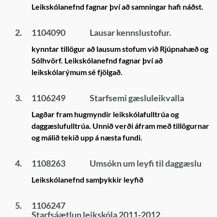
Leikskólanefnd fagnar því að samningar hafi náðst.
2.
1104090
Lausar kennslustofur.
kynntar tillögur að lausum stofum við Rjúpnahæð og
Sólhvörf. Leikskólanefnd fagnar því að
leikskólarýmum sé fjölgað.
3.
1106249
Starfsemi gæsluleikvalla
Lagðar fram hugmyndir leikskólafulltrúa og
daggæslufulltrúa. Unnið verði áfram með tillögurnar
og málið tekið upp á næsta fundi.
4.
1108263
Umsókn um leyfi til daggæslu
Leikskólanefnd samþykkir leyfið
5.
1106247
Starfsáætlun leikskóla 2011-2012