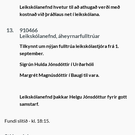
Leikskólanefnd hvetur til að athugað verði með
kostnað við þráðlaus net í leikskólana.
13.
910466
Leikskólanefnd, áheyrnarfulltrúar
Tilkynnt um nýjan fulltrúa leikskólastjóra frá 1.
september.
Sigrún Hulda Jónsdóttir í Urðarhóli
Margrét Magnúsdóttir í Baugi til vara.
Leikskólanefnd þakkar Helgu Jónsdóttur fyrir gott
samstarf.
Fundi slitið - kl. 18:15.