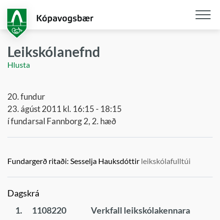
Fara
í
aðalefni
Opna
/
Leikskólanefnd
loka
Hlusta
snjall
20. fundur
23. ágúst 2011 kl. 16:15 - 18:15
í fundarsal Fannborg 2, 2. hæð
Fundargerð ritaði:
Sesselja Hauksdóttir
leikskólafulltúi
Dagskrá
1.
1108220
Verkfall leikskólakennara