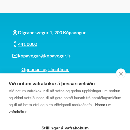
Digranesvegur 1, 200 Kópavogur
441 0000
kopavogur@kopavogur.is
Opnunar- og símatímar
Sjá kort
Við notum vafrakökur á þessari vefsíðu
Kt. 700169-3759
Við notum vafrakökur til að safna og greina upplýsingar um notkun
Fundarmannagátt
og virkni vefsíðunnar, til að geta notað lausnir frá samfélagsmiðlum
og til að bæta efni og birta viðeigandi markaðsefni.
Nánar um
vafrakökur
Stillingar á vafrakökum