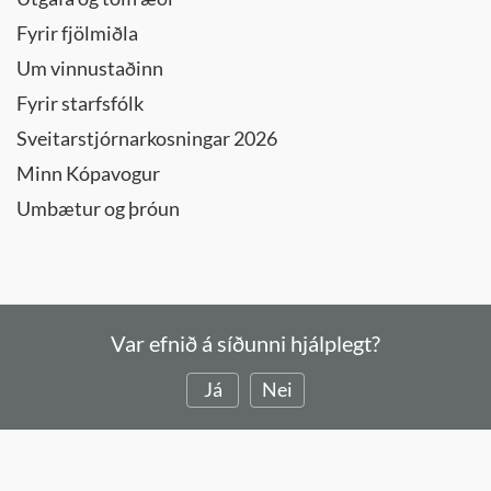
Fyrir fjölmiðla
Um vinnustaðinn
Fyrir starfsfólk
Sveitarstjórnarkosningar 2026
Minn Kópavogur
Umbætur og þróun
Var efnið á síðunni hjálplegt?
Já
Nei