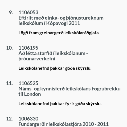
9.
1106053
Eftirlit með einka- og þjónustureknum
leikskólum í Kópavogi 2011
Lögð fram greinargerð leikskólaráðgjafa.
10.
1106195
Að létta starfið í leikskólanum -
þróunarverkefni
Leikskólanefnd þakkar góða skýrslu.
11.
1106525
Náms- og kynnisferð leikskólans Fögrubrekku
til London
Leikskólanefnd þakkar fyrir góða skýrslu.
12.
1006330
Fundargerðir leikskólastjóra 2010 - 2011