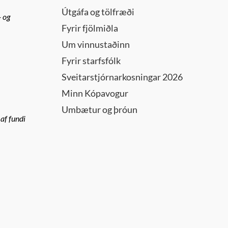
Útgáfa og tölfræði
- og
Fyrir fjölmiðla
Um vinnustaðinn
Fyrir starfsfólk
Sveitarstjórnarkosningar 2026
Minn Kópavogur
Umbætur og þróun
af fundi