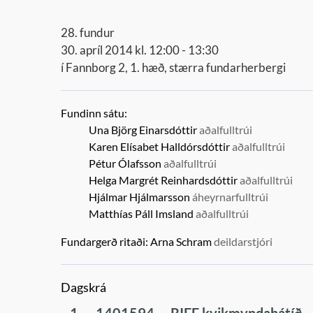
28. fundur
30. apríl 2014 kl. 12:00 - 13:30
í Fannborg 2, 1. hæð, stærra fundarherbergi
Fundinn sátu:
Una Björg Einarsdóttir
aðalfulltrúi
Karen Elísabet Halldórsdóttir
aðalfulltrúi
Pétur Ólafsson
aðalfulltrúi
Helga Margrét Reinhardsdóttir
aðalfulltrúi
Hjálmar Hjálmarsson
áheyrnarfulltrúi
Matthías Páll Imsland
aðalfulltrúi
Fundargerð ritaði:
Arna Schram
deildarstjóri
Dagskrá