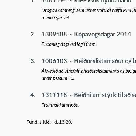
1.
1401594
-
RIFF kvikmyndahátíð.
Drög að samningi sem unnin voru af hálfu RIFF, li
menningarráð.
2.
1309588
-
Kópavogsdagar 2014
Endanleg dagskrá lögð fram.
3.
1006103
-
Heiðurslistamaður og 
Ákveðið að útnefning heiðurslistamanns og bæjar
undir þessum lið.
4.
1311118
-
Beiðni um styrk til að 
Framhald umræðu.
Fundi slitið - kl. 13:30.