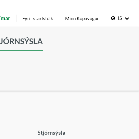
ímar
IS
Fyrir starfsfólk
Minn Kópavogur
TJÓRNSÝSLA
Stjórnsýsla