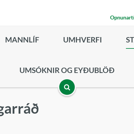
Opnunart
MANNLÍF
UMHVERFI
S
UMSÓKNIR OG EYÐUBLÖÐ
Opna
garráð
leitarbox