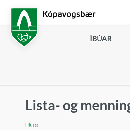
Fara
í
aðalefni
ÍBÚAR
Leita
Lista- og mennin
Hlusta