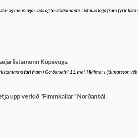
sta- og menningarráðs og forstöðumanns Listhúss lögð fram fyrir lista 
bæjarlistamenn Kópavogs.
listamanna fari fram í Gerðarsafni 11. maí. Hjálmar Hjálmarsson vék 
setja upp verkið "Fimmkallar" Norðanbál.