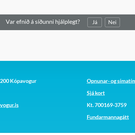
Var efnið á síðunni hjálplegt?
Já
Nei
, 200 Kópavogur
Opnunar- og símatí
Sjá kort
ogur.is
Kt. 700169-3759
Fundarmannagátt