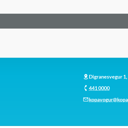
Digranesvegur 1
441 0000
kopavogur@kopav