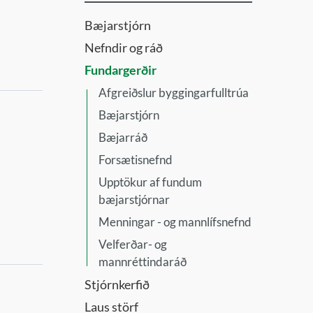
Bæjarstjórn
Nefndir og ráð
Fundargerðir
Afgreiðslur byggingarfulltrúa
Bæjarstjórn
Bæjarráð
Forsætisnefnd
Upptökur af fundum
bæjarstjórnar
Menningar - og mannlífsnefnd
Velferðar- og
mannréttindaráð
Stjórnkerfið
Laus störf