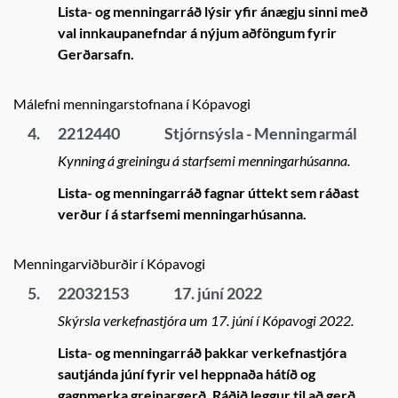
Lista- og menningarráð lýsir yfir ánægju sinni með
val innkaupanefndar á nýjum aðföngum fyrir
Gerðarsafn.
Málefni menningarstofnana í Kópavogi
4.
2212440
Stjórnsýsla - Menningarmál
Kynning á greiningu á starfsemi menningarhúsanna.
Lista- og menningarráð fagnar úttekt sem ráðast
verður í á starfsemi menningarhúsanna.
Menningarviðburðir í Kópavogi
5.
22032153
17. júní 2022
Skýrsla verkefnastjóra um 17. júní í Kópavogi 2022.
Lista- og menningarráð þakkar verkefnastjóra
sautjánda júní fyrir vel heppnaða hátíð og
gagnmerka greinargerð. Ráðið leggur til að gerð