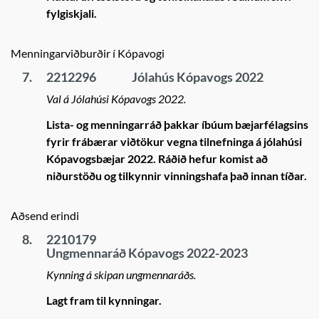
fylgiskjali.
Menningarviðburðir í Kópavogi
7.
2212296
Jólahús Kópavogs 2022
Val á Jólahúsi Kópavogs 2022.
Lista- og menningarráð þakkar íbúum bæjarfélagsins
fyrir frábærar viðtökur vegna tilnefninga á jólahúsi
Kópavogsbæjar 2022. Ráðið hefur komist að
niðurstöðu og tilkynnir vinningshafa það innan tíðar.
Aðsend erindi
8.
2210179
Ungmennaráð Kópavogs 2022-2023
Kynning á skipan ungmennaráðs.
Lagt fram til kynningar.