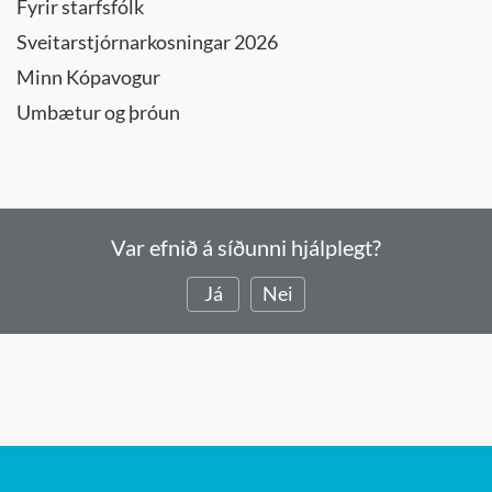
Fyrir starfsfólk
Sveitarstjórnarkosningar 2026
Minn Kópavogur
Umbætur og þróun
Var efnið á síðunni hjálplegt?
Já
Nei