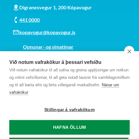
Digranesvegur 1, 200 Kópavogur
441 0000
kopavogur@kopavogur.is
Opnunar- og símatímar
Sjá kort
Við notum vafrakökur á þessari vefsíðu
Kt. 700169-3759
Við notum vafrakökur til að safna og greina upplýsingar um notkun
Fundarmannagátt
og virkni vefsíðunnar, til að geta notað lausnir frá samfélagsmiðlum
og til að bæta efni og birta viðeigandi markaðsefni.
Nánar um
vafrakökur
Stillingar á vafrakökum
HAFNA ÖLLUM