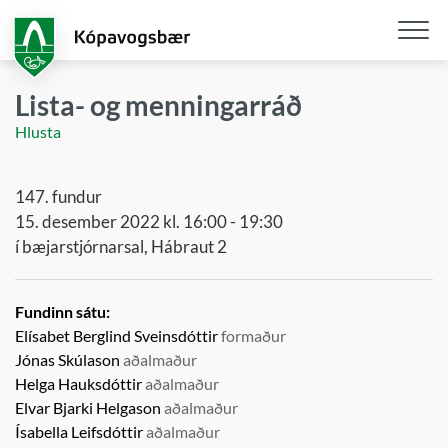
Fara
í
aðalefni
Opna
/
Lista- og menningarráð
loka
Hlusta
snjall
147. fundur
15. desember 2022 kl. 16:00 - 19:30
í bæjarstjórnarsal, Hábraut 2
Fundinn sátu:
Elísabet Berglind Sveinsdóttir
formaður
Jónas Skúlason
aðalmaður
Helga Hauksdóttir
aðalmaður
Elvar Bjarki Helgason
aðalmaður
Ísabella Leifsdóttir
aðalmaður