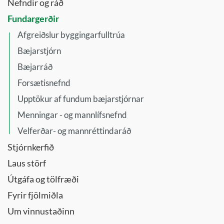
Nefndir og ráð
Fundargerðir
Afgreiðslur byggingarfulltrúa
Bæjarstjórn
Bæjarráð
Forsætisnefnd
Upptökur af fundum bæjarstjórnar
Menningar - og mannlífsnefnd
Velferðar- og mannréttindaráð
Stjórnkerfið
Laus störf
Útgáfa og tölfræði
Fyrir fjölmiðla
Um vinnustaðinn