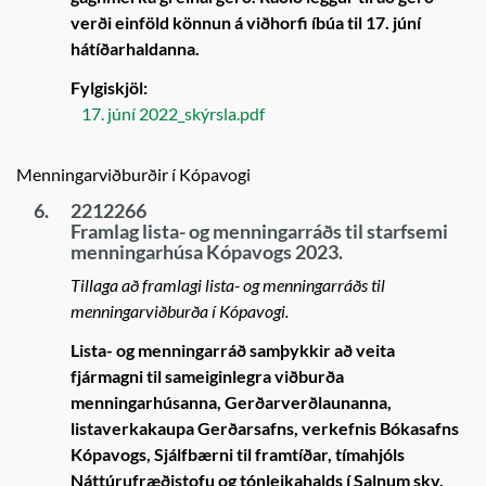
verði einföld könnun á viðhorfi íbúa til 17. júní
hátíðarhaldanna.
Fylgiskjöl:
17. júní 2022_skýrsla.pdf
Menningarviðburðir í Kópavogi
6.
2212266
Framlag lista- og menningarráðs til starfsemi
menningarhúsa Kópavogs 2023.
Tillaga að framlagi lista- og menningarráðs til
menningarviðburða í Kópavogi.
Lista- og menningarráð samþykkir að veita
fjármagni til sameiginlegra viðburða
menningarhúsanna, Gerðarverðlaunanna,
listaverkakaupa Gerðarsafns, verkefnis Bókasafns
Kópavogs, Sjálfbærni til framtíðar, tímahjóls
Náttúrufræðistofu og tónleikahalds í Salnum skv.