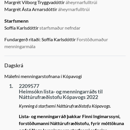
Margrét Vilborg Tryggvadóttir
áheyrnarfulltrúi
Margrét Ásta Arnarsdóttir
áheyrnarfulltrúi
Starfsmenn
Soffía Karlsdóttir
starfsmaður nefndar
Fundargerð ritaði:
Soffía Karlsdóttir
Forstöðumaður
menningarmála
Dagskrá
Málefni menningarstofnana í Kópavogi
1.
2209577
Heimsókn lista- og menningarráðs til
Náttúrufræðistofu Kópavogs 2022
Kynning á starfsemi Náttúrufræðistofu Kópavogs.
Lista- og menningarráð þakkar Finni Ingimarssyni,
forstöðumanni Náttúrufræðistofu, fyrir móttökuna