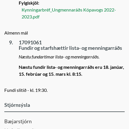
Fylgiskjöl:
Kynningarbréf_Ungmennaráðs Kópavogs 2022-
2023.pdf
Almenn mál
9.
17091061
Fundir og starfshættir lista- og menningarráðs
Næstu fundartímar lista- og menningarráðs.
Næstu fundir lista- og menningarráðs eru 18. janúar,
15. febrúar og 15. mars kl. 8:15.
Fundi slitið - kl. 19:30.
Stjórnsýsla
Bæjarstjórn