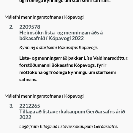
og fróðlega kynningu um starfsemi safnsins.
Málefni menningarstofnana í Kópavogi
2.
2209578
Heimsókn lista- og menningarráðs á
bókasafnið í Kópavogi 2022
Kynning á starfsemi Bókasafns Kópavogs.
Lista- og menningarráð þakkar Lísu Valdimarsdóttur,
forstöðumanni Bókasafns Kópavogs, fyrir
móttökuna og fróðlega kynningu um starfsemi
safnsins.
Málefni menningarstofnana í Kópavogi
3.
2212265
Tillaga að listaverkakaupum Gerðarsafns árið
2022
Lögð fram tillaga að listaverkakaupum Gerðarsafns.