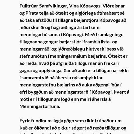
Fulltrúar Samfylkingar, Vina Kópavogs, Viðreisnar
og Pírata telja að ótækt og algjörlega ótímabært sé
að taka afstöðu til tillagna bæjarstjóra Kópavogs að
niðurskurði og hagræðingu á starfsemi
menningarhúsanna í Kópavogi. Með framlagningu
tillagnanna gengur bæjarstjóri framhjá lista- og
menningarráði og lýðræðislegu hlutverki þess við
stefnumótun í menningarmálum bæjarins. Ótækt er
að ræða, hvað þá afgreiða tillögurnar án frekari
gagna og upplýsinga. Þar að auki eru tillögurnar ekki
í samræmi við þá áherslu nýsamþykktar
menningarstefnu bæjarins að auka aðgengi íbúa í
efri byggðum að menningarstarfi í Kópavogi. Þvert á
móti er í tillögunum lögð enn meiri áhersla á
Menningartorfuna.
Fyrir fundinum liggja gögn sem ríkir trúnaður um.
Það er ólíðandi að okkur sé gert að ræða tillögur og