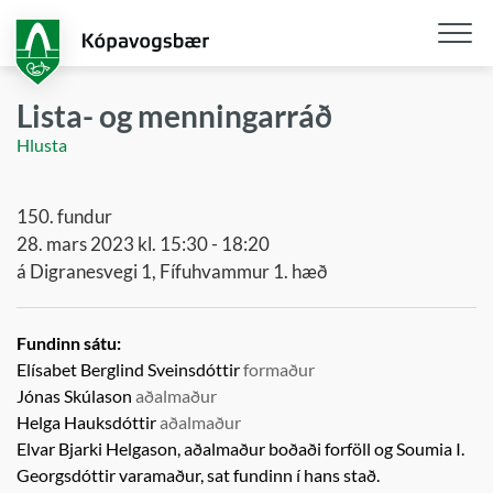
Fara
í
aðalefni
Opna
/
Lista- og menningarráð
loka
Hlusta
snjall
150. fundur
28. mars 2023 kl. 15:30 - 18:20
á Digranesvegi 1, Fífuhvammur 1. hæð
Fundinn sátu:
Elísabet Berglind Sveinsdóttir
formaður
Jónas Skúlason
aðalmaður
Helga Hauksdóttir
aðalmaður
Elvar Bjarki Helgason, aðalmaður boðaði forföll og
Soumia I.
Georgsdóttir
varamaður,
sat fundinn í hans stað.