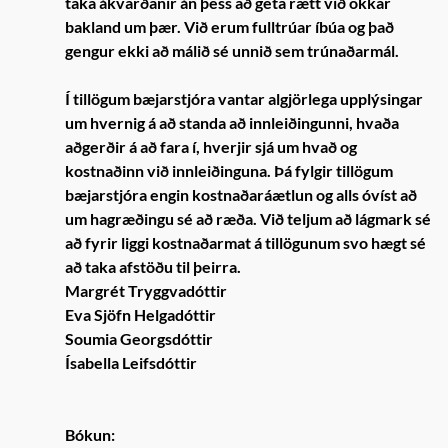
taka ákvarðanir án þess að geta rætt við okkar
bakland um þær. Við erum fulltrúar íbúa og það
gengur ekki að málið sé unnið sem trúnaðarmál.
Í tillögum bæjarstjóra vantar algjörlega upplýsingar
um hvernig á að standa að innleiðingunni, hvaða
aðgerðir á að fara í, hverjir sjá um hvað og
kostnaðinn við innleiðinguna. Þá fylgir tillögum
bæjarstjóra engin kostnaðaráætlun og alls óvíst að
um hagræðingu sé að ræða. Við teljum að lágmark sé
að fyrir liggi kostnaðarmat á tillögunum svo hægt sé
að taka afstöðu til þeirra.
Margrét Tryggvadóttir
Eva Sjöfn Helgadóttir
Soumia Georgsdóttir
Ísabella Leifsdóttir
Bókun: