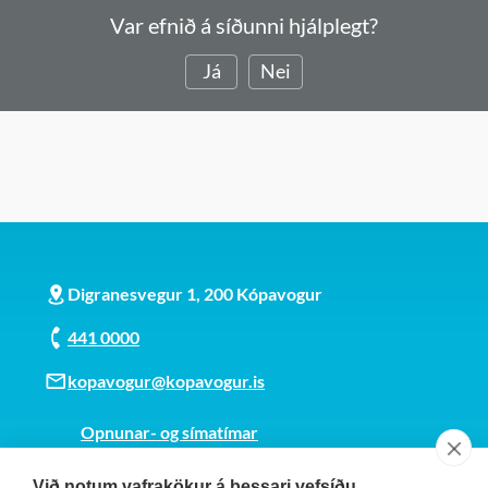
Var efnið á síðunni hjálplegt?
Já
Nei
Digranesvegur 1, 200 Kópavogur
441 0000
kopavogur@kopavogur.is
Opnunar- og símatímar
Sjá kort
Við notum vafrakökur á þessari vefsíðu