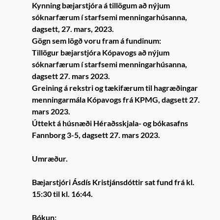
Kynning bæjarstjóra á tillögum að nýjum
sóknarfærum í starfsemi menningarhúsanna,
dagsett, 27. mars, 2023.
Gögn sem lögð voru fram á fundinum:
Tillögur bæjarstjóra Kópavogs að nýjum
sóknarfærum í starfsemi menningarhúsanna,
dagsett 27. mars 2023.
Greining á rekstri og tækifærum til hagræðingar
menningarmála Kópavogs frá KPMG, dagsett 27.
mars 2023.
Úttekt á húsnæði Héraðsskjala- og bókasafns
Fannborg 3-5, dagsett 27. mars 2023.
Umræður.
Bæjarstjóri Ásdís Kristjánsdóttir sat fund frá kl.
15:30 til kl. 16:44.
Bókun: