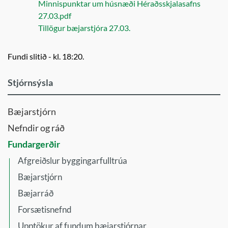
Minnispunktar um húsnæði Héraðsskjalasafns
27.03.pdf
Tillögur bæjarstjóra 27.03.
Fundi slitið - kl. 18:20.
Stjórnsýsla
Bæjarstjórn
Nefndir og ráð
Fundargerðir
Afgreiðslur byggingarfulltrúa
Bæjarstjórn
Bæjarráð
Forsætisnefnd
Upptökur af fundum bæjarstjórnar