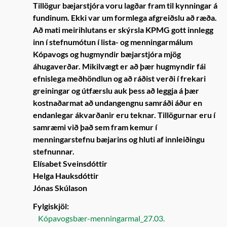
Tillögur bæjarstjóra voru lagðar fram til kynningar á
fundinum. Ekki var um formlega afgreiðslu að ræða.
Að mati meirihlutans er skýrsla KPMG gott innlegg
inn í stefnumótun í lista- og menningarmálum
Kópavogs og hugmyndir bæjarstjóra mjög
áhugaverðar. Mikilvægt er að þær hugmyndir fái
efnislega meðhöndlun og að ráðist verði í frekari
greiningar og útfærslu auk þess að leggja á þær
kostnaðarmat að undangengnu samráði áður en
endanlegar ákvarðanir eru teknar. Tillögurnar eru í
samræmi við það sem fram kemur í
menningarstefnu bæjarins og hluti af innleiðingu
stefnunnar.
Elísabet Sveinsdóttir
Helga Hauksdóttir
Jónas Skúlason
Fylgiskjöl:
Kópavogsbær-menningarmal_27.03.