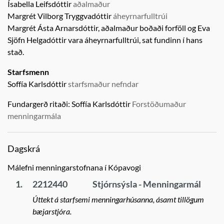
Ísabella Leifsdóttir
aðalmaður
Margrét Vilborg Tryggvadóttir
áheyrnarfulltrúi
Margrét Ásta Arnarsdóttir, aðalmaður boðaði forföll og
Eva
Sjöfn Helgadóttir
vara áheyrnarfulltrúi,
sat fundinn í hans
stað.
Starfsmenn
Soffía Karlsdóttir
starfsmaður nefndar
Fundargerð ritaði:
Soffía Karlsdóttir
Forstöðumaður
menningarmála
Dagskrá
Málefni menningarstofnana í Kópavogi
1.
2212440
Stjórnsýsla - Menningarmál
Úttekt á starfsemi menningarhúsanna, ásamt tillögum
bæjarstjóra.