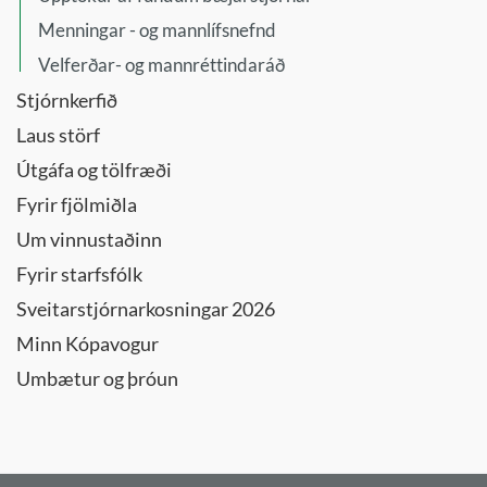
Menningar - og mannlífsnefnd
Velferðar- og mannréttindaráð
Stjórnkerfið
Laus störf
Útgáfa og tölfræði
Fyrir fjölmiðla
Um vinnustaðinn
Fyrir starfsfólk
Sveitarstjórnarkosningar 2026
Minn Kópavogur
Umbætur og þróun