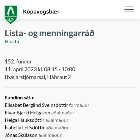
Fara
í
aðalefni
Opna
/
Lista- og menningarráð
loka
Hlusta
snjall
152. fundur
11. apríl 2023 kl. 08:15 - 10:00
í bæjarstjórnarsal, Hábraut 2
Fundinn sátu:
Elísabet Berglind Sveinsdóttir
formaður
Elvar Bjarki Helgason
aðalmaður
Helga Hauksdóttir
aðalmaður
Ísabella Leifsdóttir
aðalmaður
Jónas Skúlason
aðalmaður