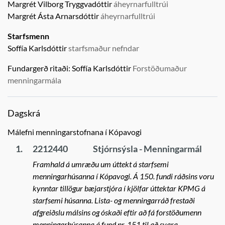
Margrét Vilborg Tryggvadóttir
áheyrnarfulltrúi
Margrét Ásta Arnarsdóttir
áheyrnarfulltrúi
Starfsmenn
Soffía Karlsdóttir
starfsmaður nefndar
Fundargerð ritaði:
Soffía Karlsdóttir
Forstöðumaður
menningarmála
Dagskrá
Málefni menningarstofnana í Kópavogi
1.
2212440
Stjórnsýsla - Menningarmál
Framhald á umræðu um úttekt á starfsemi
menningarhúsanna í Kópavogi. Á 150. fundi ráðsins voru
kynntar tillögur bæjarstjóra í kjölfar úttektar KPMG á
starfsemi húsanna. Lista- og menningarráð frestaði
afgreiðslu málsins og óskaði eftir að fá forstöðumenn
menningarhúsanna á fund nr. 151 til að svara