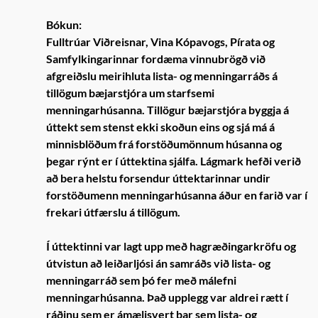
Bókun:
Fulltrúar Viðreisnar, Vina Kópavogs, Pírata og
Samfylkingarinnar fordæma vinnubrögð við
afgreiðslu meirihluta lista- og menningarráðs á
tillögum bæjarstjóra um starfsemi
menningarhúsanna. Tillögur bæjarstjóra byggja á
úttekt sem stenst ekki skoðun eins og sjá má á
minnisblöðum frá forstöðumönnum húsanna og
þegar rýnt er í úttektina sjálfa. Lágmark hefði verið
að bera helstu forsendur úttektarinnar undir
forstöðumenn menningarhúsanna áður en farið var í
frekari útfærslu á tillögum.
Í úttektinni var lagt upp með hagræðingarkröfu og
útvistun að leiðarljósi án samráðs við lista- og
menningarráð sem þó fer með málefni
menningarhúsanna. Það upplegg var aldrei rætt í
ráðinu sem er ámælisvert þar sem lista- og