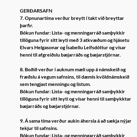
GERÐARSAFN
7. Opnunartíma verður breytt í takt við breyttar
þarfir.
Bókun fundar: Lista- og menningarráð samþykkir
tillöguna fyrir sitt leyti með 3 atkvæðum og hjásetu
Elvars Helgasonar og Ísabellu Leifsdóttur og vísar
henni til afgreiðslu bæjarráðs og bæjarstjórnar.
8. Boðið verður í auknum mæli upp á námskeið og
fræðslu á vegum safnsins, til dæmis kvöldnámskeið
sem tengjast menningu og listum.
Bókun fundar: Lista- og menningarráð samþykkir
tillöguna fyrir sitt leyti og vísar henni til samþykktar
bæjarráðs og bæjarstjórnar.
9. Á sama tíma verður aukin áhersla á að sækja nýjar
tekjur til safnsins.
Bókun fundar: Lista- og menningarráð samþykkir