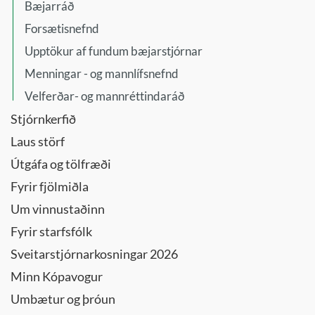
Bæjarráð
Forsætisnefnd
Upptökur af fundum bæjarstjórnar
Menningar - og mannlífsnefnd
Velferðar- og mannréttindaráð
Stjórnkerfið
Laus störf
Útgáfa og tölfræði
Fyrir fjölmiðla
Um vinnustaðinn
Fyrir starfsfólk
Sveitarstjórnarkosningar 2026
Minn Kópavogur
Umbætur og þróun