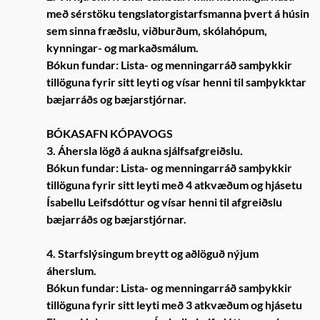
með sérstöku tengslatorgistarfsmanna þvert á húsin
sem sinna fræðslu, viðburðum, skólahópum,
kynningar- og markaðsmálum.
Bókun fundar: Lista- og menningarráð samþykkir
tillöguna fyrir sitt leyti og vísar henni til samþykktar
bæjarráðs og bæjarstjórnar.
BÓKASAFN KÓPAVOGS
3. Áhersla lögð á aukna sjálfsafgreiðslu.
Bókun fundar: Lista- og menningarráð samþykkir
tillöguna fyrir sitt leyti með 4 atkvæðum og hjásetu
Ísabellu Leifsdóttur og vísar henni til afgreiðslu
bæjarráðs og bæjarstjórnar.
4. Starfslýsingum breytt og aðlöguð nýjum
áherslum.
Bókun fundar: Lista- og menningarráð samþykkir
tillöguna fyrir sitt leyti með 3 atkvæðum og hjásetu