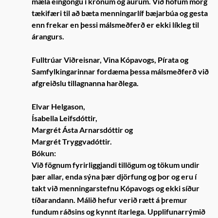
mæla eingöngu í krónum og aurum. Við höfum mörg
tækifæri til að bæta menningarlíf bæjarbúa og gesta
enn frekar en þessi málsmeðferð er ekki líkleg til
árangurs.
Fulltrúar Viðreisnar, Vina Kópavogs, Pírata og
Samfylkingarinnar fordæma þessa málsmeðferð við
afgreiðslu tillagnanna harðlega.
Elvar Helgason,
Ísabella Leifsdóttir,
Margrét Ásta Arnarsdóttir og
Margrét Tryggvadóttir.
Bókun:
Við fögnum fyrirliggjandi tillögum og tökum undir
þær allar, enda sýna þær djörfung og þor og eru í
takt við menningarstefnu Kópavogs og ekki síður
tíðarandann. Málið hefur verið rætt á þremur
fundum ráðsins og kynnt ítarlega. Upplifunarrýmið