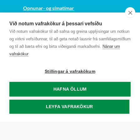
Opnunar- og símatímar
Sjá kort
Við notum vafrakökur á þessari vefsíðu
Kt. 700169-3759
Við notum vafrakökur til að safna og greina upplýsingar um notkun
Fundarmannagátt
og virkni vefsíðunnar, til að geta notað lausnir frá samfélagsmiðlum
og til að bæta efni og birta viðeigandi markaðsefni.
Nánar um
vafrakökur
Stillingar á vafrakökum
HAFNA ÖLLUM
LEYFA VAFRAKÖKUR