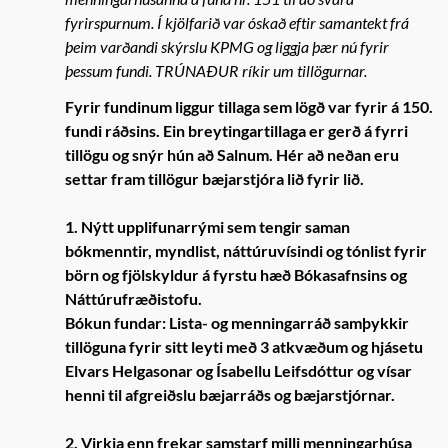
fyrirspurnum. Í kjölfarið var óskað eftir samantekt frá
þeim varðandi skýrslu KPMG og liggja þær nú fyrir
þessum fundi. TRÚNAÐUR ríkir um tillögurnar.
Fyrir fundinum liggur tillaga sem lögð var fyrir á 150.
fundi ráðsins. Ein breytingartillaga er gerð á fyrri
tillögu og snýr hún að Salnum. Hér að neðan eru
settar fram tillögur bæjarstjóra lið fyrir lið.
1. Nýtt upplifunarrými sem tengir saman
bókmenntir, myndlist, náttúruvísindi og tónlist fyrir
börn og fjölskyldur á fyrstu hæð Bókasafnsins og
Náttúrufræðistofu.
Bókun fundar: Lista- og menningarráð samþykkir
tillöguna fyrir sitt leyti með 3 atkvæðum og hjásetu
Elvars Helgasonar og Ísabellu Leifsdóttur og vísar
henni til afgreiðslu bæjarráðs og bæjarstjórnar.
2. Virkja enn frekar samstarf milli menningarhúsa