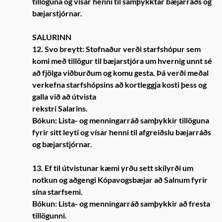
tillöguna og vísar henni til samþykktar bæjarráðs og
bæjarstjórnar.
SALURINN
12. Svo breytt: Stofnaður verði starfshópur sem
komi með tillögur til bæjarstjóra um hvernig unnt sé
að fjölga viðburðum og komu gesta. Þá verði meðal
verkefna starfshópsins að kortleggja kosti þess og
galla við að útvista
rekstri Salarins.
Bókun: Lista- og menningarráð samþykkir tillöguna
fyrir sitt leyti og vísar henni til afgreiðslu bæjarráðs
og bæjarstjórnar.
13. Ef til útvistunar kæmi yrðu sett skilyrði um
notkun og aðgengi Kópavogsbæjar að Salnum fyrir
sína starfsemi.
Bókun: Lista- og menningarráð samþykkir að fresta
tillögunni.