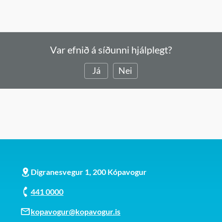
Var efnið á síðunni hjálplegt?
Já
Nei
Digranesvegur 1, 200 Kópavogur
441 0000
kopavogur@kopavogur.is