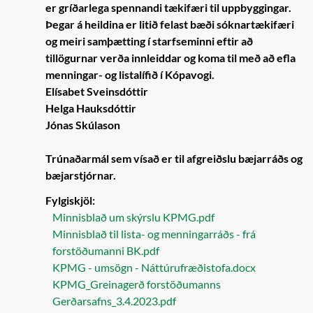
er gríðarlega spennandi tækifæri til uppbyggingar.
Þegar á heildina er litið felast bæði sóknartækifæri
og meiri samþætting í starfseminni eftir að
tillögurnar verða innleiddar og koma til með að efla
menningar- og listalífið í Kópavogi.
Elísabet Sveinsdóttir
Helga Hauksdóttir
Jónas Skúlason
Trúnaðarmál sem vísað er til afgreiðslu bæjarráðs og
bæjarstjórnar.
Fylgiskjöl:
Minnisblað um skýrslu KPMG.pdf
Minnisblað til lista- og menningarráðs - frá
forstöðumanni BK.pdf
KPMG - umsögn - Náttúrufræðistofa.docx
KPMG_Greinagerð forstöðumanns
Gerðarsafns_3.4.2023.pdf