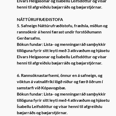
Elvars Helgasonar og Ísabellu Leifsdóttur og vísar
henni til afgreiðslu bæjarráðs og bæjarstjórnar.
NÁTTÚRUFRÆÐISTOFA
5. Safneign Náttúrufræðistofu, fræðsla, miðlun og
rannsóknir á henni færast undir forstöðumann
Gerðarsafns.
Bókun fundar: Lista- og menningarráð samþykkir
tillöguna fyrir sitt leyti með 3 atkvæðum og hjásetu
Elvars Helgasonar og Ísabellu Leifsdóttur og vísar
henni til afgreiðslu bæjarráðs og bæjarstjórnar.
6. Rannsóknastarfsemi, önnur en á safneign, og
vöktun á vatnalífríki lögð niður og færð öðrum í
samstarfi við Kópavogsbæ.
Bókun fundar: Lista- og menningarráð samþykkir
tillöguna fyrir sitt leyti með 4 atkvæðum og hjásetu
Ísabellu Leifsdóttur og vísar henni til afgreiðslu
bæjarráðs og bæjarstjórnar.