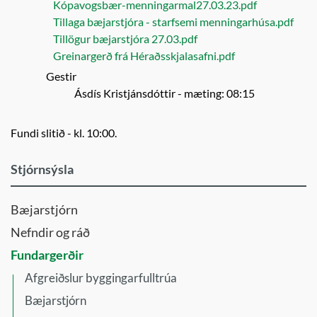
Kópavogsbær-menningarmal27.03.23.pdf
Tillaga bæjarstjóra - starfsemi menningarhúsa.pdf
Tillögur bæjarstjóra 27.03.pdf
Greinargerð frá Héraðsskjalasafni.pdf
Gestir
Ásdís Kristjánsdóttir
- mæting: 08:15
Fundi slitið - kl. 10:00.
Stjórnsýsla
Bæjarstjórn
Nefndir og ráð
Fundargerðir
Afgreiðslur byggingarfulltrúa
Bæjarstjórn