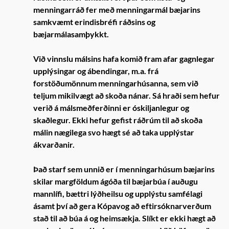
menningarráð fer með menningarmál bæjarins
samkvæmt erindisbréfi ráðsins og
bæjarmálasamþykkt.
Við vinnslu málsins hafa komið fram afar gagnlegar
upplýsingar og ábendingar, m.a. frá
forstöðumönnum menningarhúsanna, sem við
teljum mikilvægt að skoða nánar. Sá hraði sem hefur
verið á málsmeðferðinni er óskiljanlegur og
skaðlegur. Ekki hefur gefist ráðrúm til að skoða
málin nægilega svo hægt sé að taka upplýstar
ákvarðanir.
Það starf sem unnið er í menningarhúsum bæjarins
skilar margföldum ágóða til bæjarbúa í auðugu
mannlífi, bættri lýðheilsu og upplýstu samfélagi
ásamt því að gera Kópavog að eftirsóknarverðum
stað til að búa á og heimsækja. Slíkt er ekki hægt að