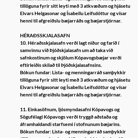
tillöguna fyrir sitt leyti með 3 atkvæðum og hjásetu
Elvars Helgasonar og Ísabellu Leifsdóttur og vísar
henni til afgreiðslu bæjarráðs og bæjarstjórnar.
HÉRAÐSSKJALASAFN
10. Héraðsskjalasafn verði lagt niður og farið í
samvinnu við Þjóðskjalasafn um að taka við
safnkostinum og skjölum Kópavogsbæjar verði
eftirleiðis skilað til Þjóðskjalasafnsins.
Bókun fundar: Lista- og menningarráð samþykkir
tillöguna fyrir sitt leyti með 3 atkvæðum og hjásetu
Elvars Helgasonar og Ísabellu Leifsdóttur og vísar
henni til afgreiðslu bæjarráðs og bæjarstjórnar.
11. Einkasöfnum, ljósmyndasafni Kópavogs og
Sögufélagi Kópavogs verði tryggð aðstaða og
áframhaldandi starfsemi í stofnunum bæjarins.
Bókun fundar: Lista- og menningarráð samþykkir