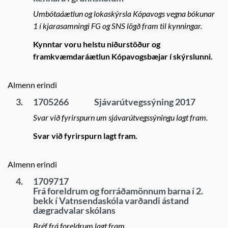
Umbótaáætlun og lokaskýrsla Kópavogs vegna bókunar
1 í kjarasamningi FG og SNS lögð fram til kynningar.
Kynntar voru helstu niðurstöður og
framkvæmdaráætlun Kópavogsbæjar í skýrslunni.
Almenn erindi
3.
1705266
Sjávarútvegssýning 2017
Svar við fyrirspurn um sjávarútvegssýningu lagt fram.
Svar við fyrirspurn lagt fram.
Almenn erindi
4.
1709717
Frá foreldrum og forráðamönnum barna í 2.
bekk í Vatnsendaskóla varðandi ástand
dægradvalar skólans
Bréf frá foreldrum lagt fram.