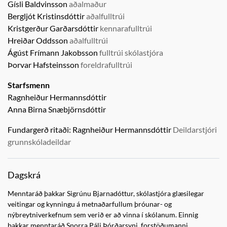
Gísli Baldvinsson
aðalmaður
Bergljót Kristinsdóttir
aðalfulltrúi
Kristgerður Garðarsdóttir
kennarafulltrúi
Hreiðar Oddsson
aðalfulltrúi
Ágúst Frímann Jakobsson
fulltrúi skólastjóra
Þorvar Hafsteinsson
foreldrafulltrúi
Starfsmenn
Ragnheiður Hermannsdóttir
Anna Birna Snæbjörnsdóttir
Fundargerð ritaði:
Ragnheiður Hermannsdóttir
Deildarstjóri
grunnskóladeildar
Dagskrá
Menntaráð þakkar Sigrúnu Bjarnadóttur, skólastjóra glæsilegar
veitingar og kynningu á metnaðarfullum þróunar- og
nýbreytniverkefnum sem verið er að vinna í skólanum. Einnig
þakkar menntaráð Snorra Páli Þórðarsyni, forstöðumanni