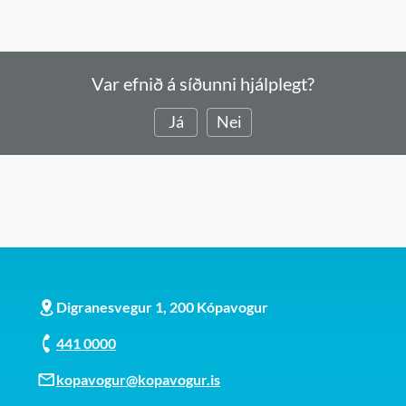
Var efnið á síðunni hjálplegt?
Já
Nei
Digranesvegur 1, 200 Kópavogur
441 0000
kopavogur@kopavogur.is