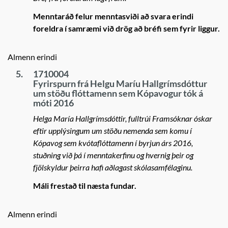
Menntaráð felur menntasviði að svara erindi
foreldra í samræmi við drög að bréfi sem fyrir liggur.
Almenn erindi
5.
1710004
Fyrirspurn frá Helgu Maríu Hallgrímsdóttur
um stöðu flóttamenn sem Kópavogur tók á
móti 2016
Helga María Hallgrímsdóttir, fulltrúi Framsóknar óskar
eftir upplýsingum um stöðu nemenda sem komu í
Kópavog sem kvótaflóttamenn í byrjun árs 2016,
stuðning við þá í menntakerfinu og hvernig þeir og
fjölskyldur þeirra hafi aðlagast skólasamfélaginu.
Máli frestað til næsta fundar.
Almenn erindi