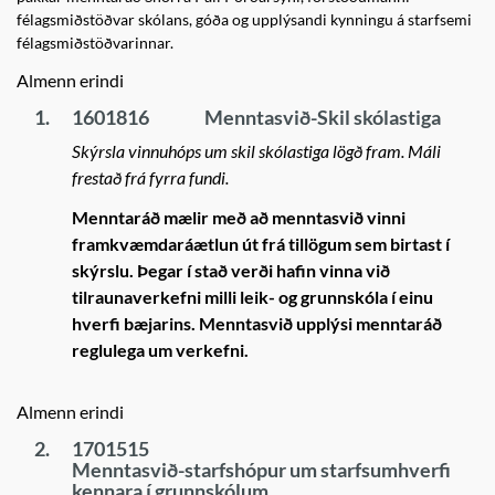
félagsmiðstöðvar skólans, góða og upplýsandi kynningu á starfsemi
félagsmiðstöðvarinnar.
Almenn erindi
1.
1601816
Menntasvið-Skil skólastiga
Skýrsla vinnuhóps um skil skólastiga lögð fram. Máli
frestað frá fyrra fundi.
Menntaráð mælir með að menntasvið vinni
framkvæmdaráætlun út frá tillögum sem birtast í
skýrslu. Þegar í stað verði hafin vinna við
tilraunaverkefni milli leik- og grunnskóla í einu
hverfi bæjarins. Menntasvið upplýsi menntaráð
reglulega um verkefni.
Almenn erindi
2.
1701515
Menntasvið-starfshópur um starfsumhverfi
kennara í grunnskólum