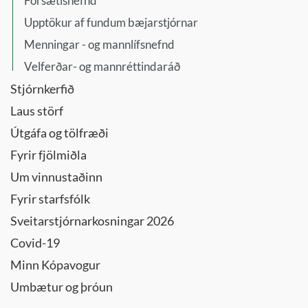
Forsætisnefnd
Upptökur af fundum bæjarstjórnar
Menningar - og mannlífsnefnd
Velferðar- og mannréttindaráð
Stjórnkerfið
Laus störf
Útgáfa og tölfræði
Fyrir fjölmiðla
Um vinnustaðinn
Fyrir starfsfólk
Sveitarstjórnarkosningar 2026
Covid-19
Minn Kópavogur
Umbætur og þróun