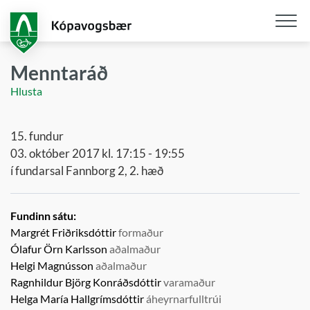
Fara
í
aðalefni
Opna
/
Menntaráð
loka
Hlusta
snjall
15. fundur
03. október 2017 kl. 17:15 - 19:55
í fundarsal Fannborg 2, 2. hæð
Fundinn sátu:
Margrét Friðriksdóttir
formaður
Ólafur Örn Karlsson
aðalmaður
Helgi Magnússon
aðalmaður
Ragnhildur Björg Konráðsdóttir
varamaður
Helga María Hallgrímsdóttir
áheyrnarfulltrúi