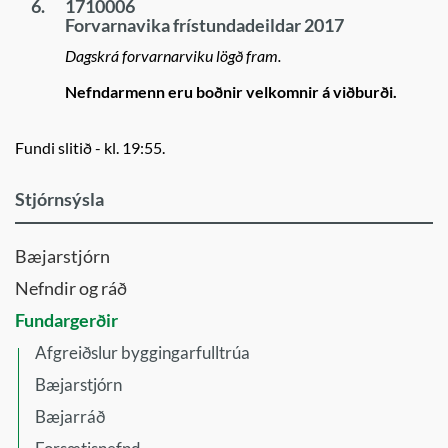
6.
1710006
Forvarnavika frístundadeildar 2017
Dagskrá forvarnarviku lögð fram.
Nefndarmenn eru boðnir velkomnir á viðburði.
Fundi slitið - kl. 19:55.
Stjórnsýsla
Bæjarstjórn
Nefndir og ráð
Fundargerðir
Afgreiðslur byggingarfulltrúa
Bæjarstjórn
Bæjarráð