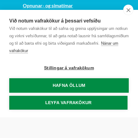
Opnunar- og símatímar
Sjá kort
Við notum vafrakökur á þessari vefsíðu
Kt. 700169-3759
Við notum vafrakökur til að safna og greina upplýsingar um notkun
Fundarmannagátt
og virkni vefsíðunnar, til að geta notað lausnir frá samfélagsmiðlum
og til að bæta efni og birta viðeigandi markaðsefni.
Nánar um
vafrakökur
Stillingar á vafrakökum
HAFNA ÖLLUM
LEYFA VAFRAKÖKUR