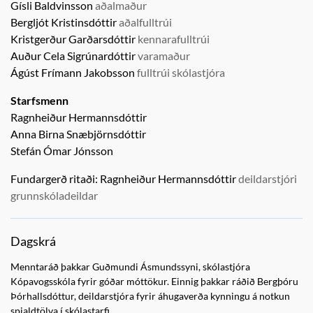
Gísli Baldvinsson
aðalmaður
Bergljót Kristinsdóttir
aðalfulltrúi
Kristgerður Garðarsdóttir
kennarafulltrúi
Auður Cela Sigrúnardóttir
varamaður
Ágúst Frímann Jakobsson
fulltrúi skólastjóra
Starfsmenn
Ragnheiður Hermannsdóttir
Anna Birna Snæbjörnsdóttir
Stefán Ómar Jónsson
Fundargerð ritaði:
Ragnheiður Hermannsdóttir
deildarstjóri
grunnskóladeildar
Dagskrá
Menntaráð þakkar Guðmundi Ásmundssyni, skólastjóra
Kópavogsskóla fyrir góðar móttökur. Einnig þakkar ráðið Bergþóru
Þórhallsdóttur, deildarstjóra fyrir áhugaverða kynningu á notkun
spjaldtölva í skólastarfi.