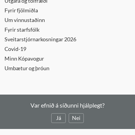
Útgáfa og tölfræði
Fyrir fjölmiðla
Um vinnustaðinn
Fyrir starfsfólk
Sveitarstjórnarkosningar 2026
Covid-19
Minn Kópavogur
Umbætur og þróun
Var efnið á síðunni hjálplegt?
Já
Nei