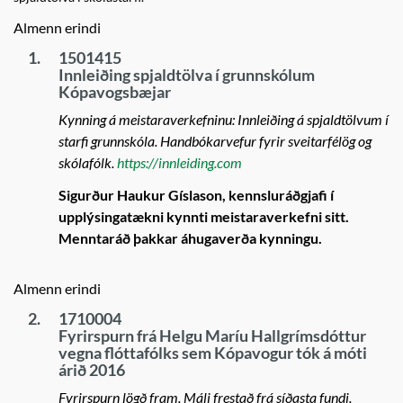
Almenn erindi
1.
1501415
Innleiðing spjaldtölva í grunnskólum
Kópavogsbæjar
Kynning á meistaraverkefninu: Innleiðing á spjaldtölvum í
starfi grunnskóla. Handbókarvefur fyrir sveitarfélög og
skólafólk.
https://innleiding.com
Sigurður Haukur Gíslason, kennsluráðgjafi í
upplýsingatækni kynnti meistaraverkefni sitt.
Menntaráð þakkar áhugaverða kynningu.
Almenn erindi
2.
1710004
Fyrirspurn frá Helgu Maríu Hallgrímsdóttur
vegna flóttafólks sem Kópavogur tók á móti
árið 2016
Fyrirspurn lögð fram. Máli frestað frá síðasta fundi.