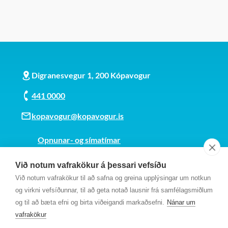
Digranesvegur 1, 200 Kópavogur
441 0000
kopavogur@kopavogur.is
Opnunar- og símatímar
Sjá kort
Við notum vafrakökur á þessari vefsíðu
Kt. 700169-3759
Við notum vafrakökur til að safna og greina upplýsingar um notkun
Fundarmannagátt
og virkni vefsíðunnar, til að geta notað lausnir frá samfélagsmiðlum
og til að bæta efni og birta viðeigandi markaðsefni.
Nánar um
vafrakökur