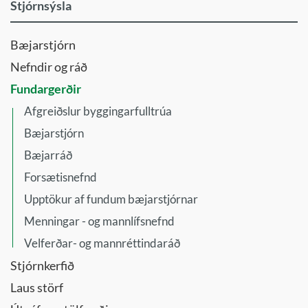
Stjórnsýsla
Bæjarstjórn
Nefndir og ráð
Fundargerðir
Afgreiðslur byggingarfulltrúa
Bæjarstjórn
Bæjarráð
Forsætisnefnd
Upptökur af fundum bæjarstjórnar
Menningar - og mannlífsnefnd
Velferðar- og mannréttindaráð
Stjórnkerfið
Laus störf