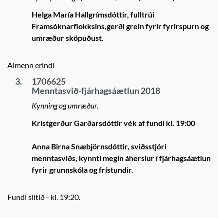
Helga María Hallgrímsdóttir, fulltrúi
Framsóknarflokksins,gerði grein fyrir fyrirspurn og
umræður sköpuðust.
Almenn erindi
3.
1706625
Menntasvið-fjárhagsáætlun 2018
Kynning og umræður.
Kristgerður Garðarsdóttir vék af fundi kl. 19:00
Anna Birna Snæbjörnsdóttir, sviðsstjóri
menntasviðs, kynnti megin áherslur í fjárhagsáætlun
fyrir grunnskóla og frístundir.
Fundi slitið - kl. 19:20.