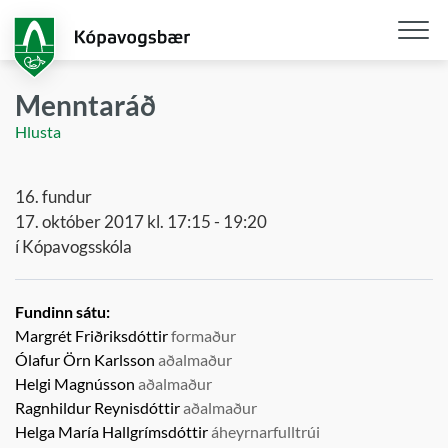
Fara
í
aðalefni
Opna
/
Menntaráð
loka
Hlusta
snjall
16. fundur
17. október 2017 kl. 17:15 - 19:20
í Kópavogsskóla
Fundinn sátu:
Margrét Friðriksdóttir
formaður
Ólafur Örn Karlsson
aðalmaður
Helgi Magnússon
aðalmaður
Ragnhildur Reynisdóttir
aðalmaður
Helga María Hallgrímsdóttir
áheyrnarfulltrúi