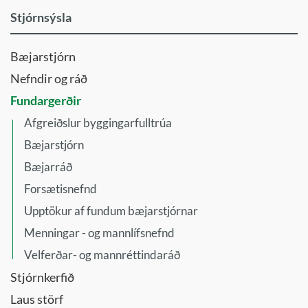
Stjórnsýsla
Bæjarstjórn
Nefndir og ráð
Fundargerðir
Afgreiðslur byggingarfulltrúa
Bæjarstjórn
Bæjarráð
Forsætisnefnd
Upptökur af fundum bæjarstjórnar
Menningar - og mannlífsnefnd
Velferðar- og mannréttindaráð
Stjórnkerfið
Laus störf