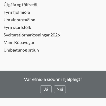
Útgáfa og tölfræði
Fyrir fjölmiðla
Um vinnustaðinn
Fyrir starfsfólk
Sveitarstjórnarkosningar 2026
Minn Kópavogur
Umbætur og þróun
Var efnið á síðunni hjálplegt?
Já
Nei