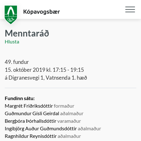
Fara
í
aðalefni
Opna
/
Menntaráð
loka
Hlusta
snjall
49. fundur
15. október 2019 kl. 17:15 - 19:15
á Digranesvegi 1, Vatnsenda 1. hæð
Fundinn sátu:
Margrét Friðriksdóttir
formaður
Guðmundur Gísli Geirdal
aðalmaður
Bergþóra Þórhallsdóttir
varamaður
Ingibjörg Auður Guðmundsdóttir
aðalmaður
Ragnhildur Reynisdóttir
aðalmaður