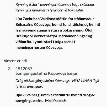
Kynning á starfi menningarhúsanna í þágu skólanna.
Kynning á sumarlestri fyrir börn á bókasafni.
Lísa Zachrison Valdimarsdóttir, forstöðumaður
Bókasafns Kópavogs, kom á fund ráðsins og kynnti
framkvæmd sumarlesturs á bókasafninu. Ólöf
Breiðfjörð verkefnastjóri barnamenningar og
viðburða, kynnti starf í þágu barna í
menningarhúsum Kópavogs.
Almenn erindi
2.
1512057
Samgöngustefna Kópavogsbæjar
Drög að Samgöngustefnu Kópavogs - NÝJA LÍNAN lögð
fyrir til umsagnar.
Bjarki Valberg, umhverfisfulltrúi kynnti drög að
samgöngustefnu. Máli frestað.