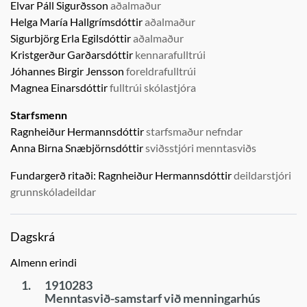
Elvar Páll Sigurðsson
aðalmaður
Helga María Hallgrímsdóttir
aðalmaður
Sigurbjörg Erla Egilsdóttir
aðalmaður
Kristgerður Garðarsdóttir
kennarafulltrúi
Jóhannes Birgir Jensson
foreldrafulltrúi
Magnea Einarsdóttir
fulltrúi skólastjóra
Starfsmenn
Ragnheiður Hermannsdóttir
starfsmaður nefndar
Anna Birna Snæbjörnsdóttir
sviðsstjóri menntasviðs
Fundargerð ritaði:
Ragnheiður Hermannsdóttir
deildarstjóri
grunnskóladeildar
Dagskrá
Almenn erindi
1.
1910283
Menntasvið-samstarf við menningarhús