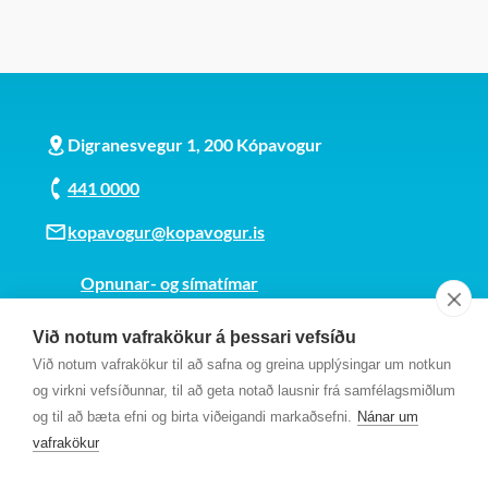
Digranesvegur 1, 200 Kópavogur
441 0000
kopavogur@kopavogur.is
Opnunar- og símatímar
Sjá kort
Við notum vafrakökur á þessari vefsíðu
Kt. 700169-3759
Við notum vafrakökur til að safna og greina upplýsingar um notkun
Fundarmannagátt
og virkni vefsíðunnar, til að geta notað lausnir frá samfélagsmiðlum
og til að bæta efni og birta viðeigandi markaðsefni.
Nánar um
vafrakökur