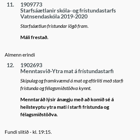
11.
1909773
Starfsáætlanir skóla- og frístundastarfs
Vatnsendaskóla 2019-2020
Starfsáætlun frístundar lögð fram.
Máli frestað.
Almenn erindi
12.
1902693
Menntasvið-Ytra mat á frístundastarfi
Skipulag og framkvæmd á mat og eftirliti með starfi
frístunda og félagsmiðstöðva kynnt.
Menntaráð lýsir ánægju með að komið sé á
heilsteyptu ytra mati í starfi frístunda og
félagsmiðstöðva.
Fundi slitið - kl. 19:15.