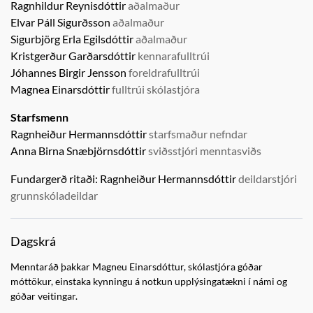
Ragnhildur Reynisdóttir
aðalmaður
Elvar Páll Sigurðsson
aðalmaður
Sigurbjörg Erla Egilsdóttir
aðalmaður
Kristgerður Garðarsdóttir
kennarafulltrúi
Jóhannes Birgir Jensson
foreldrafulltrúi
Magnea Einarsdóttir
fulltrúi skólastjóra
Starfsmenn
Ragnheiður Hermannsdóttir
starfsmaður nefndar
Anna Birna Snæbjörnsdóttir
sviðsstjóri menntasviðs
Fundargerð ritaði:
Ragnheiður Hermannsdóttir
deildarstjóri
grunnskóladeildar
Dagskrá
Menntaráð þakkar Magneu Einarsdóttur, skólastjóra góðar
móttökur, einstaka kynningu á notkun upplýsingatækni í námi og
góðar veitingar.