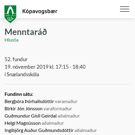
Fara
í
aðalefni
Opna
/
Menntaráð
loka
Hlusta
snjall
52. fundur
19. nóvember 2019 kl. 17:15 - 18:40
í Snælandsskóla
Fundinn sátu:
Bergþóra Þórhallsdóttir
varamaður
Birkir Jón Jónsson
varaformaður
Guðmundur Gísli Geirdal
aðalmaður
Helgi Magnússon
aðalmaður
Ingibjörg Auður Guðmundsdóttir
aðalmaður