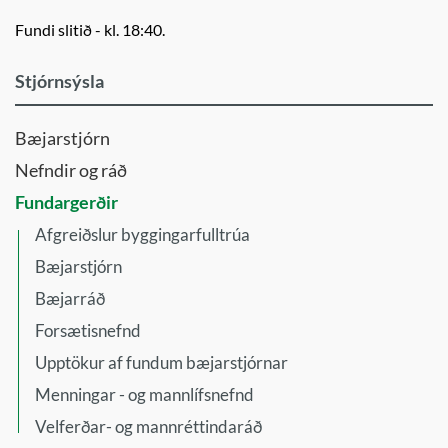
Fundi slitið - kl. 18:40.
Stjórnsýsla
Bæjarstjórn
Nefndir og ráð
Fundargerðir
Afgreiðslur byggingarfulltrúa
Bæjarstjórn
Bæjarráð
Forsætisnefnd
Upptökur af fundum bæjarstjórnar
Menningar - og mannlífsnefnd
Velferðar- og mannréttindaráð