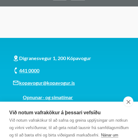
Digranesvegur 1, 200 Kópavogur
441 0000
kopavogur@kopavogur.is
Opnunar- og símatímar
Sjá kort
Við notum vafrakökur á þessari vefsíðu
Kt. 700169-3759
Við notum vafrakökur til að safna og greina upplýsingar um notkun
Fundarmannagátt
og virkni vefsíðunnar, til að geta notað lausnir frá samfélagsmiðlum
og til að bæta efni og birta viðeigandi markaðsefni.
Nánar um