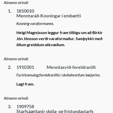
Almenn erindi
1.
1810010
Menntaráð-Kosningar í embætti
Kosning varaformanns.
Helgi Magnússon leggur fram tillögu um að Birkir
Jón Jónsson verði varaformaður. Samþykkt með
öllum greiddum atkvæðum.
Almenn erindi
2.
1910301
Menntasvið-foreldrarölt
Fyrirkomulag foreldrarölts í skólahverfum bæjarins.
Lagt fram.
Almenn erindi
3.
1909758
Starfsáætlanir skóla- og frístundastarfs