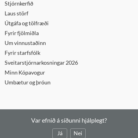
Stjórnkerfið
Laus störf
Útgáfa og tölfræði
Fyrir fjölmiðla
Um vinnustaðinn
Fyrir starfsfólk
Sveitarstjórnarkosningar 2026
Minn Kópavogur
Umbætur og þróun
Var efnið á síðunni hjálplegt?
Já
Nei