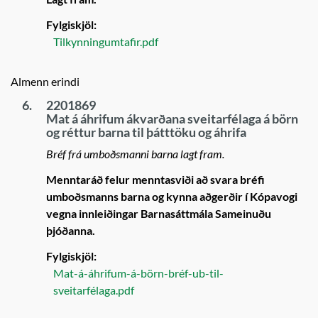
Fylgiskjöl:
Tilkynningumtafir.pdf
Almenn erindi
6.
2201869
Mat á áhrifum ákvarðana sveitarfélaga á börn
og réttur barna til þátttöku og áhrifa
Bréf frá umboðsmanni barna lagt fram.
Menntaráð felur menntasviði að svara bréfi
umboðsmanns barna og kynna aðgerðir í Kópavogi
vegna innleiðingar Barnasáttmála Sameinuðu
þjóðanna.
Fylgiskjöl:
Mat-á-áhrifum-á-börn-bréf-ub-til-
sveitarfélaga.pdf