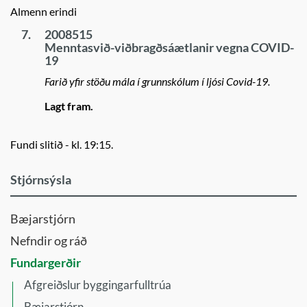
Almenn erindi
7.
2008515
Menntasvið-viðbragðsáætlanir vegna COVID-
19
Farið yfir stöðu mála í grunnskólum í ljósi Covid-19.
Lagt fram.
Fundi slitið - kl. 19:15.
Stjórnsýsla
Bæjarstjórn
Nefndir og ráð
Fundargerðir
Afgreiðslur byggingarfulltrúa
Bæjarstjórn