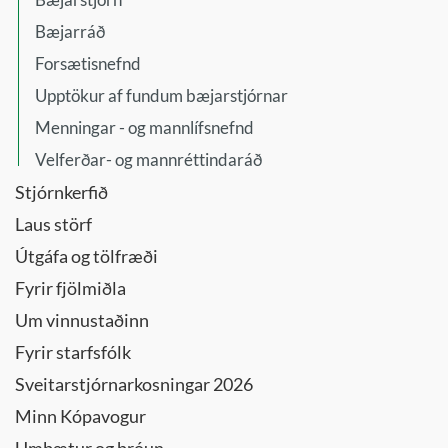
Bæjarráð
Forsætisnefnd
Upptökur af fundum bæjarstjórnar
Menningar - og mannlífsnefnd
Velferðar- og mannréttindaráð
Stjórnkerfið
Laus störf
Útgáfa og tölfræði
Fyrir fjölmiðla
Um vinnustaðinn
Fyrir starfsfólk
Sveitarstjórnarkosningar 2026
Minn Kópavogur