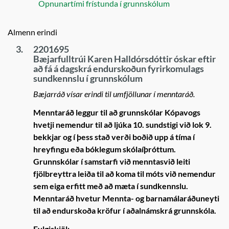
Opnunartími frístunda í grunnskólum
Almenn erindi
3.
2201695
Bæjarfulltrúi Karen Halldórsdóttir óskar eftir
að fá á dagskrá endurskoðun fyrirkomulags
sundkennslu í grunnskólum
Bæjarráð vísar erindi til umfjöllunar í menntaráð.
Menntaráð leggur til að grunnskólar Kópavogs
hvetji nemendur til að ljúka 10. sundstigi við lok 9.
bekkjar og í þess stað verði boðið upp á tíma í
hreyfingu eða bóklegum skólaíþróttum.
Grunnskólar í samstarfi við menntasvið leiti
fjölbreyttra leiða til að koma til móts við nemendur
sem eiga erfitt með að mæta í sundkennslu.
Menntaráð hvetur Mennta- og barnamálaráðuneyti
til að endurskoða kröfur í aðalnámskrá grunnskóla.
Fylgiskjöl: