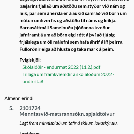
bæjarins fjallað um aðstöðu sem styður við nám og
leik, þar sem áhersla er á aukið samráð við börn um
mótun umhverfis og aðstöðu til náms og leikja.
Barnasáttmáli Sameinuðu þjóðanna kveður
jafnframt á um að börn eigi rétt á því að tjá sig
frjálslega um öll málefni sem hafa áhrif á líf þeirra.
Fullorðnir eiga að hlusta og taka mark á þeim.
Fylgiskjöl:
Skólalóðir - endurmat 2022 (11.2.).pdf
Tillaga um framkvæmdir á skólalóðum 2022 -
undirritað
Almenn erindi
5.
2101724
Menntasvið-matsrannsókn, spjaldtölvur
Lagt fram minnisblað um tafir á skilum lokaskýrslu.
Lagt fram.