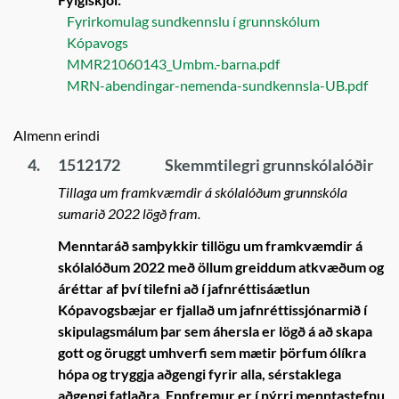
Fyrirkomulag sundkennslu í grunnskólum
Kópavogs
MMR21060143_Umbm.-barna.pdf
MRN-abendingar-nemenda-sundkennsla-UB.pdf
Almenn erindi
4.
1512172
Skemmtilegri grunnskólalóðir
Tillaga um framkvæmdir á skólalóðum grunnskóla
sumarið 2022 lögð fram.
Menntaráð samþykkir tillögu um framkvæmdir á
skólalóðum 2022 með öllum greiddum atkvæðum og
áréttar af því tilefni að í jafnréttisáætlun
Kópavogsbæjar er fjallað um jafnréttissjónarmið í
skipulagsmálum þar sem áhersla er lögð á að skapa
gott og öruggt umhverfi sem mætir þörfum ólíkra
hópa og tryggja aðgengi fyrir alla, sérstaklega
aðgengi fatlaðra. Ennfremur er í nýrri menntastefnu