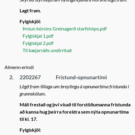
Lagt fram.
Fylgiskjöl:
Þróun kórsins Greinagerð starfshóps.pdf
Fylgiskjal 1.pdf
Fylgiskjal 2.pdf
Til bæjarráðs undirritað
Almenn erindi
2.
2202267
Frístund-opnunartími
Lögð fram tillaga um breytingu á opnunartíma frístunda í
grunnskólum.
Máli frestað og því vísað til forstöðumanna frístunda
að kanna hug þeirra foreldra sem nýta opnunartíma
til kl. 17.
Fylgiskjöl: