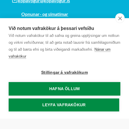
kopavogur@kopavogur.is
Opnunar- og símatímar
Sjá kort
Við notum vafrakökur á þessari vefsíðu
Kt. 700169-3759
Við notum vafrakökur til að safna og greina upplýsingar um notkun
Fundarmannagátt
og virkni vefsíðunnar, til að geta notað lausnir frá samfélagsmiðlum
og til að bæta efni og birta viðeigandi markaðsefni.
Nánar um
vafrakökur
Stillingar á vafrakökum
HAFNA ÖLLUM
LEYFA VAFRAKÖKUR