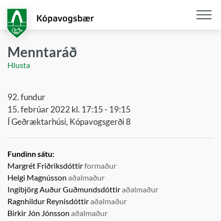
Fara
í
aðalefni
Opna
/
Menntaráð
loka
Hlusta
snjall
92. fundur
15. febrúar 2022 kl. 17:15 - 19:15
Í Geðræktarhúsi, Kópavogsgerði 8
Fundinn sátu:
Margrét Friðriksdóttir
formaður
Helgi Magnússon
aðalmaður
Ingibjörg Auður Guðmundsdóttir
aðalmaður
Ragnhildur Reynisdóttir
aðalmaður
Birkir Jón Jónsson
aðalmaður