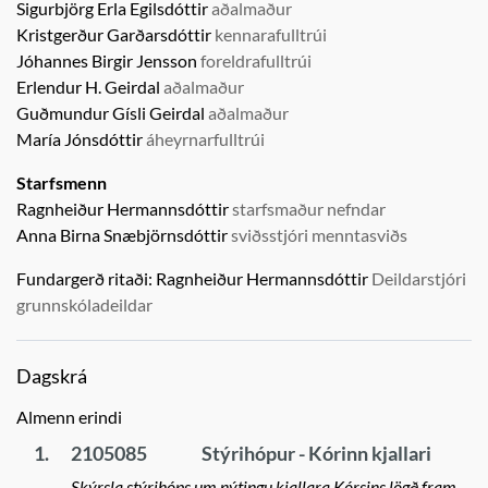
Sigurbjörg Erla Egilsdóttir
aðalmaður
Kristgerður Garðarsdóttir
kennarafulltrúi
Jóhannes Birgir Jensson
foreldrafulltrúi
Erlendur H. Geirdal
aðalmaður
Guðmundur Gísli Geirdal
aðalmaður
María Jónsdóttir
áheyrnarfulltrúi
Starfsmenn
Ragnheiður Hermannsdóttir
starfsmaður nefndar
Anna Birna Snæbjörnsdóttir
sviðsstjóri menntasviðs
Fundargerð ritaði:
Ragnheiður Hermannsdóttir
Deildarstjóri
grunnskóladeildar
Dagskrá
Almenn erindi
1.
2105085
Stýrihópur - Kórinn kjallari
Skýrsla stýrihóps um nýtingu kjallara Kórsins lögð fram.