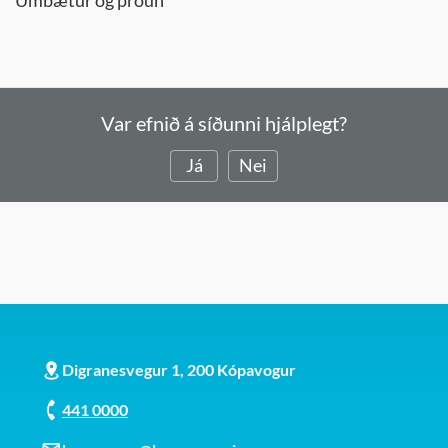
Umbætur og þróun
Var efnið á síðunni hjálplegt?
Já
Nei
Digranesvegur 1, 200 Kópavogur
441 0000