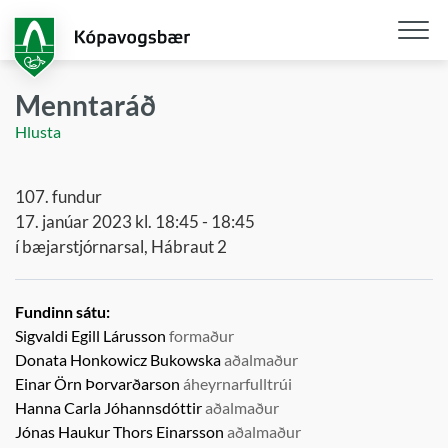
Fara
í
aðalefni
Opna
/
Menntaráð
loka
Hlusta
snjall
107. fundur
17. janúar 2023 kl. 18:45 - 18:45
í bæjarstjórnarsal, Hábraut 2
Fundinn sátu:
Sigvaldi Egill Lárusson
formaður
Donata Honkowicz Bukowska
aðalmaður
Einar Örn Þorvarðarson
áheyrnarfulltrúi
Hanna Carla Jóhannsdóttir
aðalmaður
Jónas Haukur Thors Einarsson
aðalmaður