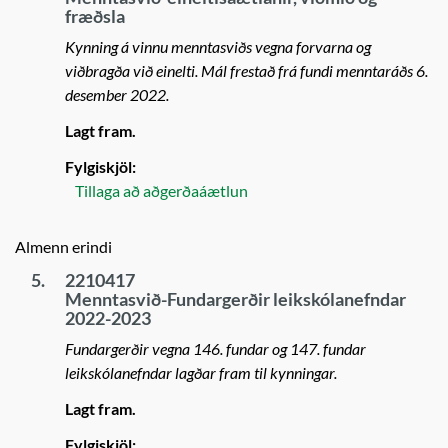
fræðsla
Kynning á vinnu menntasviðs vegna forvarna og
viðbragða við einelti. Mál frestað frá fundi menntaráðs 6.
desember 2022.
Lagt fram.
Fylgiskjöl:
Tillaga að aðgerðaáætlun
Almenn erindi
5.
2210417
Menntasvið-Fundargerðir leikskólanefndar
2022-2023
Fundargerðir vegna 146. fundar og 147. fundar
leikskólanefndar lagðar fram til kynningar.
Lagt fram.
Fylgiskjöl: