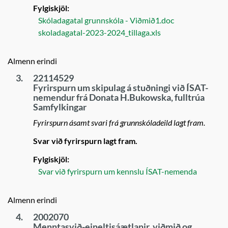
Fylgiskjöl:
Skóladagatal grunnskóla - Viðmið1.doc
skoladagatal-2023-2024_tillaga.xls
Almenn erindi
3.
22114529
Fyrirspurn um skipulag á stuðningi við ÍSAT-
nemendur frá Donata H.Bukowska, fulltrúa
Samfylkingar
Fyrirspurn ásamt svari frá grunnskóladeild lagt fram.
Svar við fyrirspurn lagt fram.
Fylgiskjöl:
Svar við fyrirspurn um kennslu ÍSAT-nemenda
Almenn erindi
4.
2002070
Menntasvið-eineltisáætlanir, viðmið og