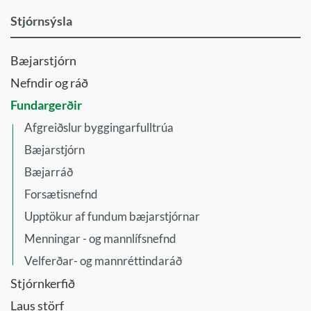
Stjórnsýsla
Bæjarstjórn
Nefndir og ráð
Fundargerðir
Afgreiðslur byggingarfulltrúa
Bæjarstjórn
Bæjarráð
Forsætisnefnd
Upptökur af fundum bæjarstjórnar
Menningar - og mannlífsnefnd
Velferðar- og mannréttindaráð
Stjórnkerfið
Laus störf