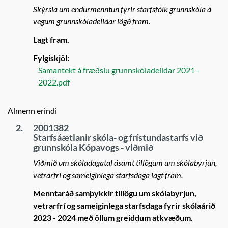
Skýrsla um endurmenntun fyrir starfsfólk grunnskóla á
vegum grunnskóladeildar lögð fram.
Lagt fram.
Fylgiskjöl:
Samantekt á fræðslu grunnskóladeildar 2021 -
2022.pdf
Almenn erindi
2.
2001382
Starfsáætlanir skóla- og frístundastarfs við
grunnskóla Kópavogs - viðmið
Viðmið um skóladagatal ásamt tillögum um skólabyrjun,
vetrarfrí og sameiginlega starfsdaga lagt fram.
Menntaráð samþykkir tillögu um skólabyrjun,
vetrarfrí og sameiginlega starfsdaga fyrir skólaárið
2023 - 2024 með öllum greiddum atkvæðum.