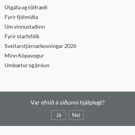
Útgáfa og tölfræði
Fyrir fjölmiðla
Um vinnustaðinn
Fyrir starfsfólk
Sveitarstjórnarkosningar 2026
Minn Kópavogur
Umbætur og þróun
Var efnið á síðunni hjálplegt?
Já
Nei