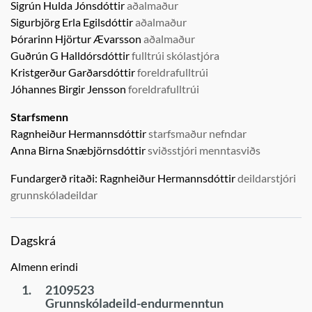
Sigrún Hulda Jónsdóttir
aðalmaður
Sigurbjörg Erla Egilsdóttir
aðalmaður
Þórarinn Hjörtur Ævarsson
aðalmaður
Guðrún G Halldórsdóttir
fulltrúi skólastjóra
Kristgerður Garðarsdóttir
foreldrafulltrúi
Jóhannes Birgir Jensson
foreldrafulltrúi
Starfsmenn
Ragnheiður Hermannsdóttir
starfsmaður nefndar
Anna Birna Snæbjörnsdóttir
sviðsstjóri menntasviðs
Fundargerð ritaði:
Ragnheiður Hermannsdóttir
deildarstjóri
grunnskóladeildar
Dagskrá
Almenn erindi
1.
2109523
Grunnskóladeild-endurmenntun