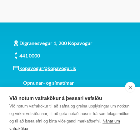
Digranesvegur 1, 200 Kópavogur
441 0000
kopavogur@kopavogur.is
Opnunar- og símatímar
Sjá kort
Við notum vafrakökur á þessari vefsíðu
Kt. 700169-3759
Við notum vafrakökur til að safna og greina upplýsingar um notkun
Fundarmannagátt
og virkni vefsíðunnar, til að geta notað lausnir frá samfélagsmiðlum
og til að bæta efni og birta viðeigandi markaðsefni.
Nánar um
vafrakökur